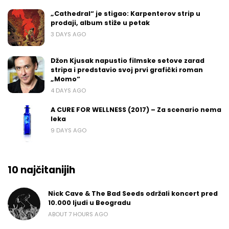
„Cathedral“ je stigao: Karpenterov strip u
prodaji, album stiže u petak
3 DAYS AGO
Džon Kjusak napustio filmske setove zarad
stripa i predstavio svoj prvi grafički roman
„Momo“
4 DAYS AGO
A CURE FOR WELLNESS (2017) – Za scenario nema
leka
9 DAYS AGO
10 najčitanijih
Nick Cave & The Bad Seeds održali koncert pred
10.000 ljudi u Beogradu
ABOUT 7 HOURS AGO