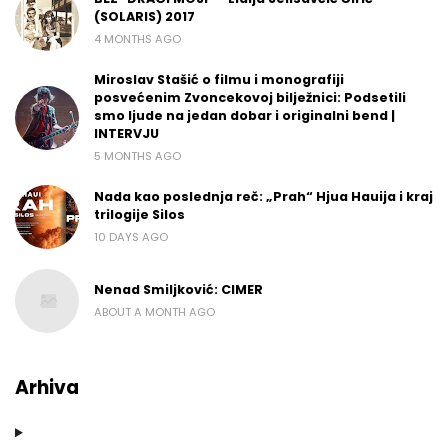
(SOLARIS) 2017
4 MONTHS AGO
Miroslav Stašić o filmu i monografiji
posvećenim Zvoncekovoj bilježnici: Podsetili
smo ljude na jedan dobar i originalni bend |
INTERVJU
5 MONTHS AGO
Nada kao poslednja reč: „Prah“ Hjua Hauija i kraj
trilogije Silos
10 DAYS AGO
Nenad Smiljković: CIMER
ABOUT A MONTH AGO
Arhiva