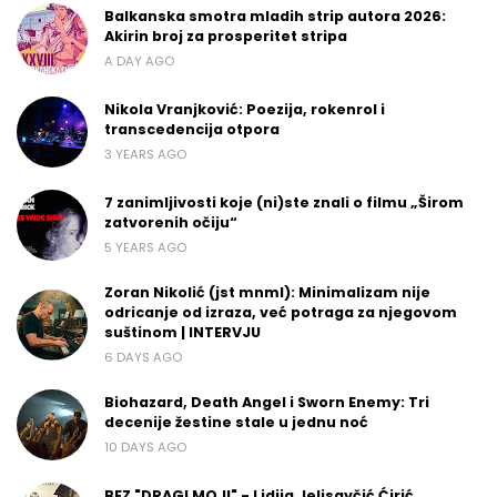
Balkanska smotra mladih strip autora 2026:
Akirin broj za prosperitet stripa
A DAY AGO
Nikola Vranjković: Poezija, rokenrol i
transcedencija otpora
3 YEARS AGO
7 zanimljivosti koje (ni)ste znali o filmu „Širom
zatvorenih očiju“
5 YEARS AGO
Zoran Nikolić (jst mnml): Minimalizam nije
odricanje od izraza, već potraga za njegovom
suštinom | INTERVJU
6 DAYS AGO
Biohazard, Death Angel i Sworn Enemy: Tri
decenije žestine stale u jednu noć
10 DAYS AGO
BEZ "DRAGI MOJI" - Lidija Jelisavčić Ćirić