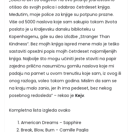
otišao do svojih polica i odabrao četrdeset knjiga.
Međutim, moje police za knjige su potpuno prazne.
Više od 5000 naslova koje sam sakupio tokom života
poslato je u Kraljevsku dansku biblioteku u
Kopenhagenu, gde su deo izložbe „Stranger Than
Kindness“. Bez mojih knjiga ispred mene malo je teško
sastaviti opsežni popis mojih četrdeset najomiljenijih
knjiga. Najbolje što mogu učiniti jeste staviti na papir
zajedno prilično nasumičnu gomilu naslova koje mi
padaju na pamet u ovom trenutku koje sam, iz ovog ili
onog razloga, voleo tokom godina. Mislim da sam se
na kraju malo zanio, jer ih ima pedeset, bez nekog
posebnog redosleda” – rekao je
Kejv
.
Kompletna lista izgleda ovako
American Dreams – Sapphire
Break, Blow, Burn – Camille Paglia