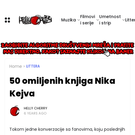
Filmovi
Umetnost
Muzika
Litte
i serije
i strip
Home
LITTERA
50 omiljenih knjiga Nika
Kejva
HELLY CHERRY
6 YEARS AGO
Tokom jedne konverzacije sa fanovima, koju poslednjih