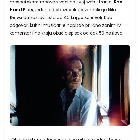
meseci skoro redovno vodi na svoj web stranici
Red
Hand Files
, jedan od obožavalaca zamolio je
Nika
Kejva
da sastavi listu od 40 knjiga koje voli. Kao
odgovor, kultni muzičar je napisao prilično zanimljiv
komentar i na kraju okačio spisak od čak 50 naslova.
„Obično bih za odgovor na ovo pitanje jednostavno