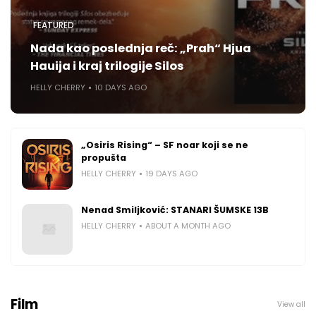
FEATURED
Nada kao poslednja reč: „Prah“ Hjua
Hauija i kraj trilogije Silos
HELLY CHERRY
10 DAYS AGO
„Osiris Rising“ – SF noar koji se ne
propušta
HELLY CHERRY
19 DAYS AGO
Nenad Smiljković: STANARI ŠUMSKE 13B
HELLY CHERRY
ABOUT A MONTH AGO
Film
View all