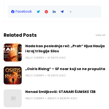
Facebook
Related Posts
View all
Nada kao poslednja reč: „Prah“ Hjua Hauija
i kraj trilogije Silos
HELLY CHERRY
10 DAYS AGO
„Osiris Rising“ – SF noar koji se ne propušta
HELLY CHERRY
19 DAYS AGO
Nenad Smiljković: STANARI ŠUMSKE 13B
HELLY CHERRY
ABOUT A MONTH AGO