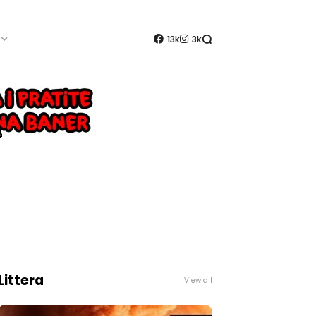
13k
3k
Littera
View all