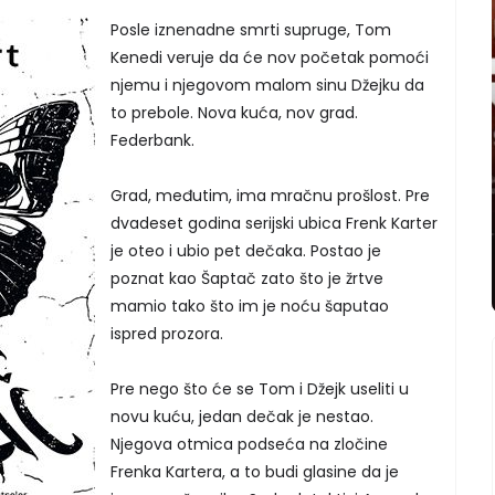
Posle iznenadne smrti supruge, Tom
Kenedi veruje da će nov početak pomoći
njemu i njegovom malom sinu Džejku da
to prebole. Nova kuća, nov grad.
Federbank.
Grad, međutim, ima mračnu prošlost. Pre
dvadeset godina serijski ubica Frenk Karter
je oteo i ubio pet dečaka. Postao je
poznat kao Šaptač zato što je žrtve
mamio tako što im je noću šaputao
ispred prozora.
Pre nego što će se Tom i Džejk useliti u
novu kuću, jedan dečak je nestao.
Njegova otmica podseća na zločine
Frenka Kartera, a to budi glasine da je