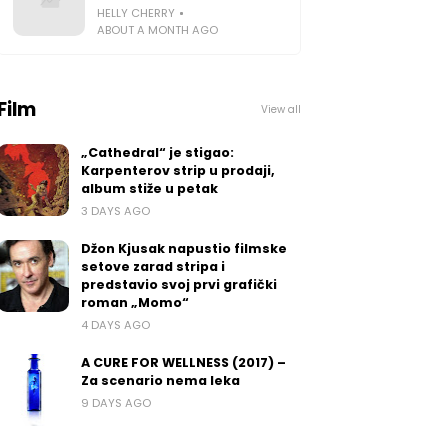
HELLY CHERRY
ABOUT A MONTH AGO
Film
View all
„Cathedral“ je stigao:
Karpenterov strip u prodaji,
album stiže u petak
3 DAYS AGO
Džon Kjusak napustio filmske
setove zarad stripa i
predstavio svoj prvi grafički
roman „Momo“
4 DAYS AGO
A CURE FOR WELLNESS (2017) –
Za scenario nema leka
9 DAYS AGO