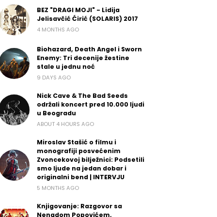
BEZ "DRAGI MOJI" - Lidija
Jelisavčić Ćirić (SOLARIS) 2017
4 MONTHS AGO
Biohazard, Death Angel i Sworn
Enemy: Tri decenije žestine
stale u jednu noć
9 DAYS AGO
Nick Cave & The Bad Seeds
održali koncert pred 10.000 ljudi
u Beogradu
ABOUT 4 HOURS AGO
Miroslav Stašić o filmu i
monografiji posvećenim
Zvoncekovoj bilježnici: Podsetili
smo ljude na jedan dobar i
originalni bend | INTERVJU
5 MONTHS AGO
Knjigovanje: Razgovor sa
Nenadom Popovićem,