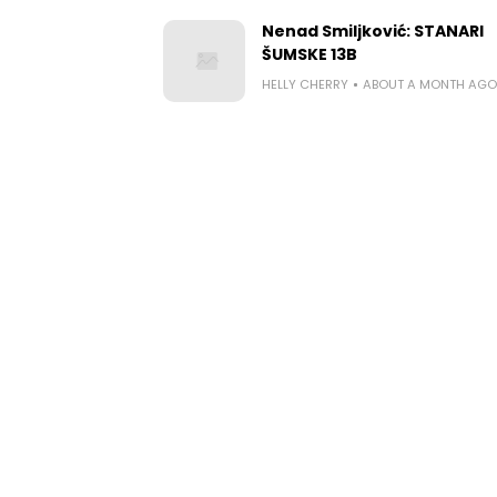
Nenad Smiljković: STANARI
ŠUMSKE 13B
HELLY CHERRY
ABOUT A MONTH AGO