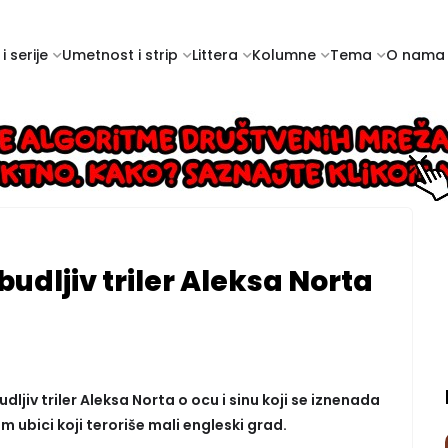
i serije
Umetnost i strip
Littera
Kolumne
Tema
O nama
dljiv triler Aleksa Norta
dljiv triler Aleksa Norta o ocu i sinu koji se iznenada
m ubici koji teroriše mali engleski grad.