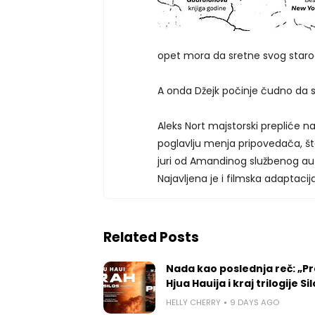
opet mora da sretne svog starog
A onda Džejk počinje čudno da 
Aleks Nort majstorski prepliće n
poglavlju menja pripovedača, št
juri od Amandinog službenog aut
Najavljena je i filmska adaptaci
Related Posts
Nada kao poslednja reč: „P
Hjua Hauija i kraj trilogije Si
HELLY CHERRY
9 DAYS AGO