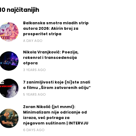
10 najčitanijih
Balkanska smotra mladih strip
autora 2026: Akirin broj za
prosperitet stripa
A DAY AGO
Nikola Vranjković: Poezija,
rokenrol i transcedencija
otpora
3 YEARS AGO
7 zanimljivosti koje (ni)ste znali
o filmu „Širom zatvorenih očiju“
5 YEARS AGO
Zoran Nikolić (jst mnml):
Minimalizam nije odricanje od
izraza, već potraga za
njegovom suštinom | INTERVJU
6 DAYS AGO