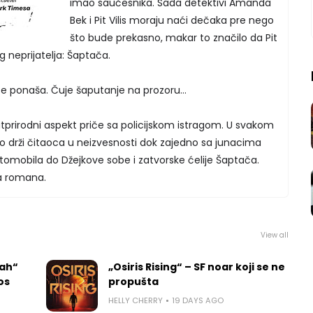
imao saučesnika. Sada detektivi Amanda
Bek i Pit Vilis moraju naći dečaka pre nego
što bude prekasno, makar to značilo da Pit
 neprijatelja: Šaptača.
se ponaša. Čuje šaputanje na prozoru…
atprirodni aspekt priče sa policijskom istragom. U svakom
o drži čitaoca u neizvesnosti dok zajedno sa junacima
omobila do Džejkove sobe i zatvorske ćelije Šaptača.
ja romana.
View all
rah“
„Osiris Rising“ – SF noar koji se ne
los
propušta
HELLY CHERRY
19 DAYS AGO