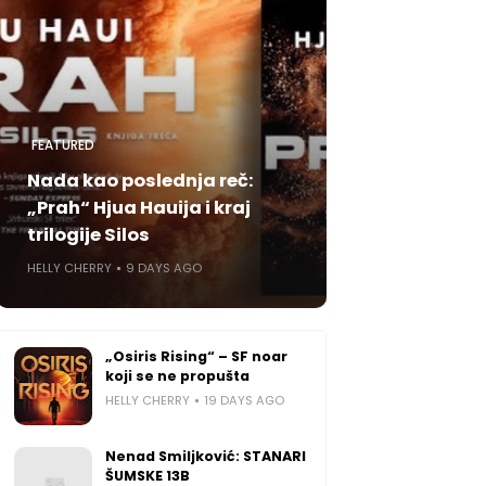
FEATURED
Nada kao poslednja reč:
„Prah“ Hjua Hauija i kraj
trilogije Silos
HELLY CHERRY
9 DAYS AGO
„Osiris Rising“ – SF noar
koji se ne propušta
HELLY CHERRY
19 DAYS AGO
Nenad Smiljković: STANARI
ŠUMSKE 13B