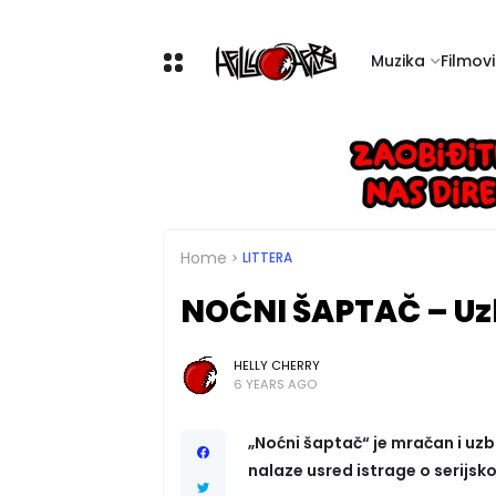
Muzika
Filmovi 
Home
LITTERA
NOĆNI ŠAPTAČ – Uzbu
HELLY CHERRY
6 YEARS AGO
„Noćni šaptač“ je mračan i uzbu
nalaze usred istrage o serijsko