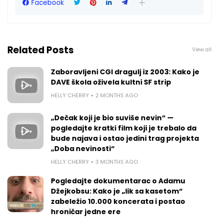
Facebook
Related Posts
View all
Zaboravljeni CGI dragulj iz 2003: Kako je
DAVE škola oživela kultni SF strip
HELLY CHERRY
2 MONTHS AGO
„Dečak koji je bio suviše nevin“ —
pogledajte kratki film koji je trebalo da
bude najava i ostao jedini trag projekta
„Doba nevinosti“
HELLY CHERRY
3 MONTHS AGO
Pogledajte dokumentarac o Adamu
Džejkobsu: Kako je „lik sa kasetom“
zabeležio 10.000 koncerata i postao
hroničar jedne ere