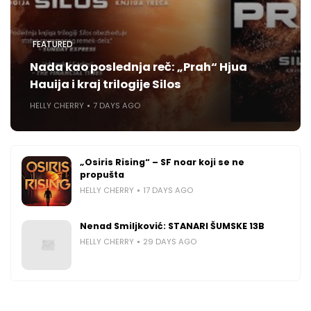
FEATURED
Nada kao poslednja reč: „Prah“ Hjua
Hauija i kraj trilogije Silos
HELLY CHERRY
7 DAYS AGO
„Osiris Rising“ – SF noar koji se ne
propušta
HELLY CHERRY
17 DAYS AGO
Nenad Smiljković: STANARI ŠUMSKE 13B
HELLY CHERRY
29 DAYS AGO