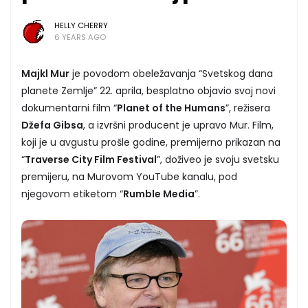
HELLY CHERRY
6 YEARS AGO
Majkl Mur
je povodom obeležavanja “Svetskog dana
planete Zemlje” 22. aprila, besplatno objavio svoj novi
dokumentarni film “
Planet of the Humans
”, režisera
Džefa Gibsa
, a izvršni producent je upravo Mur. Film,
koji je u avgustu prošle godine, premijerno prikazan na
“
Traverse City Film Festival
”, doživeo je svoju svetsku
premijeru, na Murovom YouTube kanalu, pod
njegovom etiketom “
Rumble Media
”.