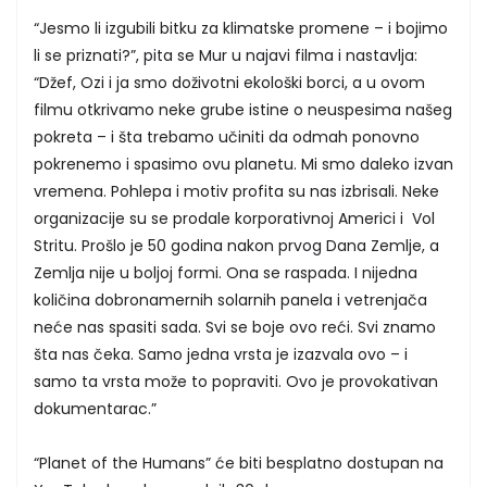
“Jesmo li izgubili bitku za klimatske promene – i bojimo
li se priznati?”, pita se Mur u najavi filma i nastavlja:
“Džef, Ozi i ja smo doživotni ekološki borci, a u ovom
filmu otkrivamo neke grube istine o neuspesima našeg
pokreta – i šta trebamo učiniti da odmah ponovno
pokrenemo i spasimo ovu planetu. Mi smo daleko izvan
vremena. Pohlepa i motiv profita su nas izbrisali. Neke
organizacije su se prodale korporativnoj Americi i Vol
Stritu. Prošlo je 50 godina nakon prvog Dana Zemlje, a
Zemlja nije u boljoj formi. Ona se raspada. I nijedna
količina dobronamernih solarnih panela i vetrenjača
neće nas spasiti sada. Svi se boje ovo reći. Svi znamo
šta nas čeka. Samo jedna vrsta je izazvala ovo – i
samo ta vrsta može to popraviti. Ovo je provokativan
dokumentarac.”
“Planet of the Humans” će biti besplatno dostupan na