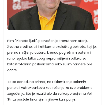
Film "Planeta ljudi", posvećen je trenutnom stanju
životne sredine, ali i kritikama ekološkog pokreta, koji je,
prema mišljenju autora, krenuo pogrešnim putem i
rano izgubio bitku zbog nepromišljenih odluka sa
katastrofalnim posledicama, iako su im namere bile
dobre.
To se odnosi, na primer, na reklamiranje solarnih
panela i vetro-parkova kao rešenje za sve probleme
zagađenja, što je rezultiralo da su korporacije na Vol
Stritu postale finansijeri njihove kampanje.