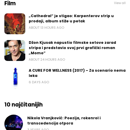
Film
View all
„Cathedral“ je stigao: Karpenterov strip u
prodaji, album stiže u petak
ABOUT 13 HOURS AGO
Džon Kjusak napustio filmske setove zarad
stripa i predstavio svoj prvi grafički roman
„Momo“
ABOUT 24 HOURS AGO
A CURE FOR WELLNESS (2017) – Za scenario nema
leka
6 DAYS AGO
10 najčitanijih
Nikola Vranjković: Poezija, rokenrol i
transcedencija otpora
3 YEARS AGO