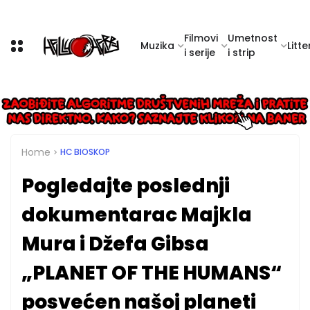
Filmovi
Umetnost
Muzika
Litte
i serije
i strip
Home
HC BIOSKOP
Pogledajte poslednji
dokumentarac Majkla
Mura i Džefa Gibsa
„PLANET OF THE HUMANS“
posvećen našoj planeti