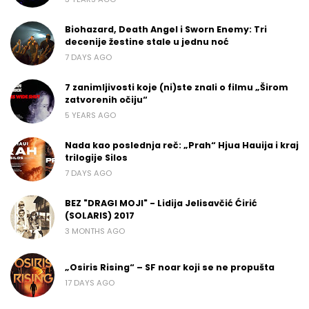
Biohazard, Death Angel i Sworn Enemy: Tri
decenije žestine stale u jednu noć
7 DAYS AGO
7 zanimljivosti koje (ni)ste znali o filmu „Širom
zatvorenih očiju“
5 YEARS AGO
Nada kao poslednja reč: „Prah“ Hjua Hauija i kraj
trilogije Silos
7 DAYS AGO
BEZ "DRAGI MOJI" - Lidija Jelisavčić Ćirić
(SOLARIS) 2017
3 MONTHS AGO
„Osiris Rising“ – SF noar koji se ne propušta
17 DAYS AGO