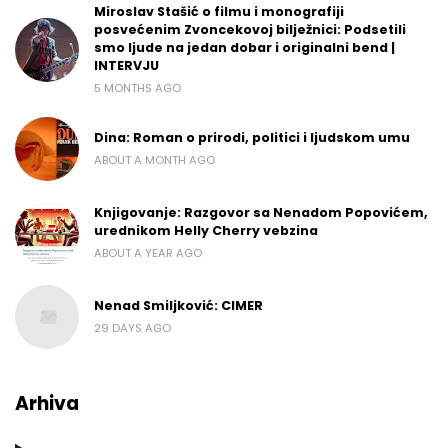
Miroslav Stašić o filmu i monografiji
posvećenim Zvoncekovoj bilježnici: Podsetili
smo ljude na jedan dobar i originalni bend |
INTERVJU
5 MONTHS AGO
Dina: Roman o prirodi, politici i ljudskom umu
ABOUT A MONTH AGO
Knjigovanje: Razgovor sa Nenadom Popovićem,
urednikom Helly Cherry vebzina
ABOUT A YEAR AGO
Nenad Smiljković: CIMER
29 DAYS AGO
Arhiva