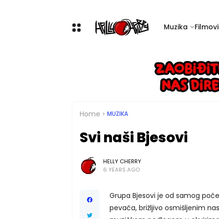
Muzika
Filmovi 
Home
MUZIKA
Svi naši Bjesovi
HELLY CHERRY
6 YEARS AGO
Grupa Bjesovi je od samog poč
pevača, brižljivo osmišljenim na