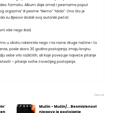
video formatu. Album daje omaž i pesmama poput
nog orgazma” ili pesme “Nemo” “Idola”. Ono što je
da su Bjesovi dodali svoj autorski pečat.
vni više nego ikad.
mo u okviru rokenrola nego i na razne druge načine i to
anas, posle skoro 30 godina postojanja, imaju brojnu
ju sebe vrlo različitih, ali koje povezuje najveće pitanje
staviti – pitanje svrhe čovečijeg postojanja.
View all
in'
Mučin - Mučin/... Besmislenost
len
njegovo je postojanje