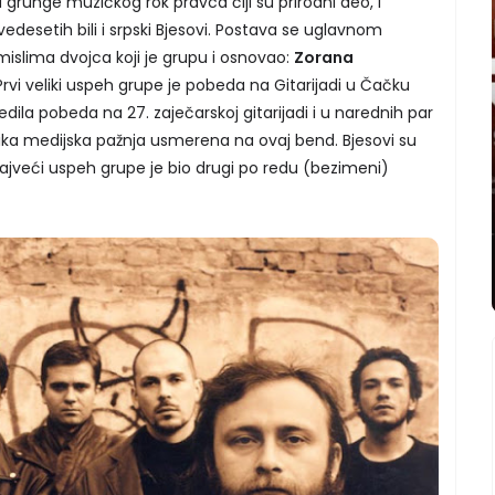
unge muzičkog rok pravca čiji su prirodni deo, i
evedesetih bili i srpski Bjesovi. Postava se uglavnom
slima dvojca koji je grupu i osnovao:
Zorana
 Prvi veliki uspeh grupe je pobeda na Gitarijadi u Čačku
ledila pobeda na 27. zaječarskoj gitarijadi i u narednih par
ika medijska pažnja usmerena na ovaj bend. Bjesovi su
najveći uspeh grupe je bio drugi po redu (bezimeni)