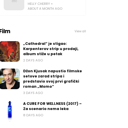
HELLY CHERRY
ABOUT A MONTH AGO
Film
View all
„Cathedral“ je stigao:
Karpenterov strip u prodaji,
album stiže u petak
2 DAYS AGO
Džon Kjusak napustio filmske
setove zarad stripa i
predstavio svoj prvi grafički
roman „Momo“
3 DAYS AGO
A CURE FOR WELLNESS (2017) –
Za scenario nema leka
8 DAYS AGO