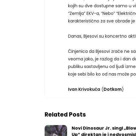
kojih su dve dostupne samo u 
“Zemlja” EKV-a, “Nebo” “Električ
karakteristično za sve obrade je 
Danas, Bjesovi su koncertno akti
Činjenica da Bjesovi zrače ne sa
veoma jako, je razlog da i dan d
publiku sastavljenu od ljudi izmed
koje sebi bilo ko od nas može po
Ivan Krivokuća
(
Dotkom
)
Related Posts
Novi Dinosaur Jr. singl „Blow
Up“ direktan je i nedvosmis