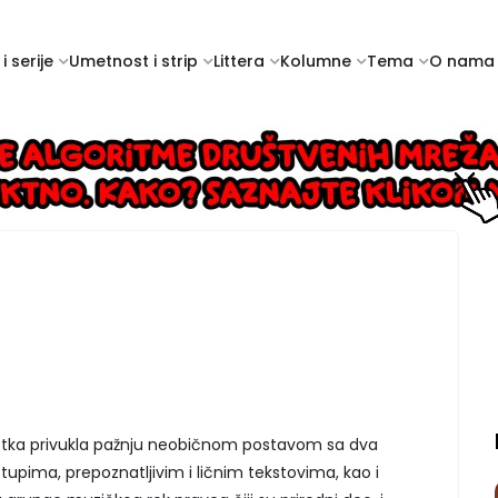
i serije
Umetnost i strip
Littera
Kolumne
Tema
O nama
etka privukla pažnju neobičnom postavom sa dva
stupima, prepoznatljivim i ličnim tekstovima, kao i