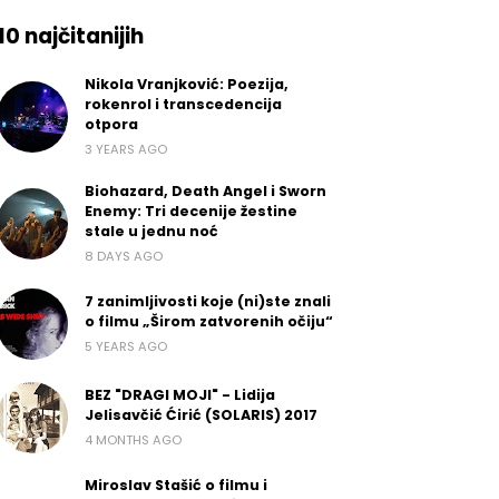
10 najčitanijih
Nikola Vranjković: Poezija,
rokenrol i transcedencija
otpora
3 YEARS AGO
Biohazard, Death Angel i Sworn
Enemy: Tri decenije žestine
stale u jednu noć
8 DAYS AGO
7 zanimljivosti koje (ni)ste znali
o filmu „Širom zatvorenih očiju“
5 YEARS AGO
BEZ "DRAGI MOJI" - Lidija
Jelisavčić Ćirić (SOLARIS) 2017
4 MONTHS AGO
Miroslav Stašić o filmu i