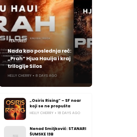
FEATURED
Nada kao poslednja reč:
„Prah“ Hjua Hauija i kraj
trilogije Silos
HELLY CHERRY
8 DAYS AGO
„Osiris Rising“ – SF noar
koji se ne propušta
HELLY CHERRY
18 DAYS AGO
Nenad Smiljković: STANARI
ŠUMSKE 13B