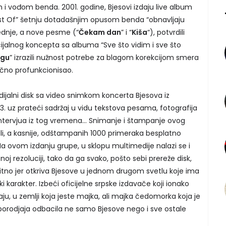
 vođom benda. 2001. godine, Bjesovi izdaju live album
est Of” šetnju dotadašnjim opusom benda “obnavljaju
lednje, a nove pesme (“
Čekam dan
” i “
Kiša
“), potvrdili
ijalnog koncepta sa albuma “Sve što vidim i sve što
ogu
” izrazili nužnost potrebe za blagom korekcijom smera
tično profunkcionisao.
ijalni disk sa video snimkom koncerta Bjesova iz
. uz prateći sadržaj u vidu tekstova pesama, fotografija
intervjua iz tog vremena… Snimanje i štampanje ovog
rali, a kasnije, odštampanih 1000 primeraka besplatno
Na ovom izdanju grupe, u sklopu multimedije nalazi se i
oj rezoluciji, tako da ga svako, pošto sebi prereže disk,
itno jer otkriva Bjesove u jednom drugom svetlu koje ima
čki karakter. Izbeći oficijelne srpske izdavače koji ionako
aju, u zemlji koja jeste majka, ali majka čedomorka koja je
porodjaja odbacila ne samo Bjesove nego i sve ostale