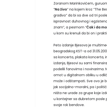
Zoranom Marinkovićem, guruom i
”
Na živo
” na kojem kroz “The B
gradivo” da bi sa dve od tri pos
ispravnost duhovnog i egzistenc
znam”, a pesmom “
Čak i da m
u kom su krenuli da bi on i prak
Peto izdanje Bjesova je multimed
beogradskog KST-a od 31.05.2003
sa koncerta, plakata koncerta, 
izdanja, Bjesovi su sami finansi
podelili fanovima i novinarima. 
omot u digitalnom obliku u odličn
može i odštampati. Sve ovo je b
jak socijalno-moralni, pa i politi
ništa ne urade za grupe koje izd
u kontejner sa đubretom posle 
svoje rok bendove.