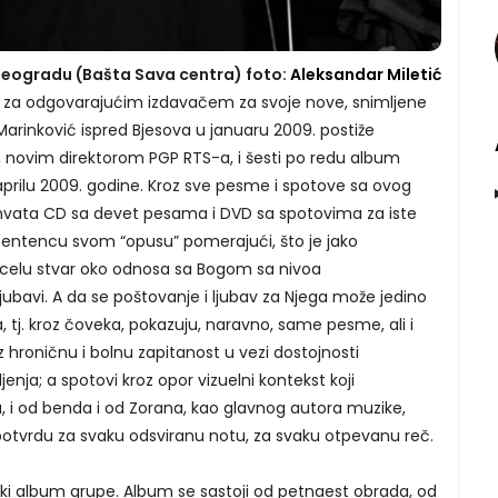
u Beogradu (Bašta Sava centra) foto:
Aleksandar Miletić
azi za odgovarajućim izdavačem za svoje nove, snimljene
Marinković ispred Bjesova u januaru 2009. postiže
novim direktorom PGP RTS-a, i šesti po redu album
u aprilu 2009. godine. Kroz sve pesme i spotove sa ovog
hvata CD sa devet pesama i DVD sa spotovima za iste
sentencu svom “opusu” pomerajući, što je jako
celu stvar oko odnosa sa Bogom sa nivoa
jubavi. A da se poštovanje i ljubav za Njega može jedino
 tj. kroz čoveka, pokazuju, naravno, same pesme, ali i
 hroničnu i bolnu zapitanost u vezi dostojnosti
nja; a spotovi kroz opor vizuelni kontekst koji
 i od benda i od Zorana, kao glavnog autora muzike,
 potvrdu za svaku odsviranu notu, za svaku otpevanu reč.
ijski album grupe. Album se sastoji od petnaest obrada, od