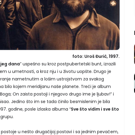
foto: Uroš Đurić, 1997.
njeg dana
” uspešno su kroz postpubertetski bunt, izrazili
m u umetnosti, a kroz nju i u životu uopšte. Drugo je
čaranje nametnutim a lošim ustrojstvom za svakog
a bilo kojem meridijanu naše planete. Treći je album
oga; On zaista postoji i njegovo drugo ime je ljubav!” i
isao. Jedino što im se tada činilo besmislenim je bila
1997. godine, posle izlaska albuma “
Sve što vidim i sve što
 grupu.
postoje u nešto drugačijoj postavi i sa jednim pevačem,