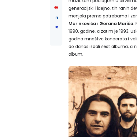
muzičkom podlogom u okvirima gr
generacijski i idejno, tih ranih d
menjala prema potrebama i zami
Marinkovića
i
Gorana Marića
.
1990. godine, a zatim je 1993. us
godina mnoštvo koncerata i vel
do danas izdali šest albuma, a 
album.