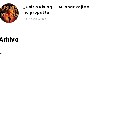
„Osiris Rising“ – SF noar koji se
ne propušta
18 DAYS AGO
Arhiva