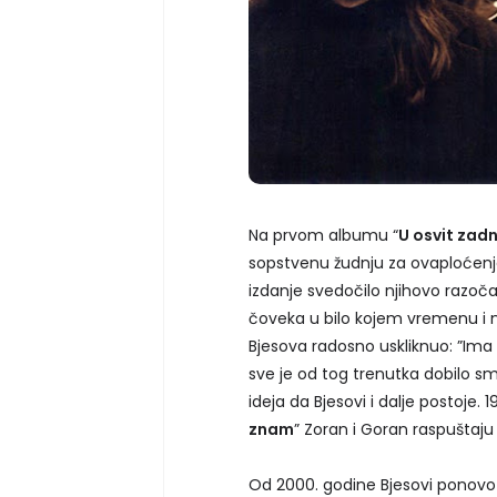
Na prvom albumu “
U osvit zad
sopstvenu žudnju za ovaploćenje
izdanje svedočilo njihovo razo
čoveka u bilo kojem vremenu i n
Bjesova radosno uskliknuo: ”Ima B
sve je od tog trenutka dobilo sm
ideja da Bjesovi i dalje postoje. 
znam
” Zoran i Goran raspuštaju
Od 2000. godine Bjesovi ponovo 