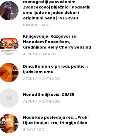
monografiji posvećenim
Zvoncekovoj bilježnici: Podsetili
smo ljude na jedan dobar i
originalni bend | INTERVJU
5 MONTHS AGO
Knjigovanje: Razgovor sa
Nenadom Popovićem,
urednikom Helly Cherry vebzina
ABOUT A YEAR AGO
Dina: Roman o prirodi, politici i
ljudskom umu
ABOUT A MONTH AGO
Nenad Smiljković: CIMER
ABOUT A MONTH AGO
Nada kao poslednja reč: „Prah“
Hjua Hauija i kraj trilogije Silos
8 DAYS AGO