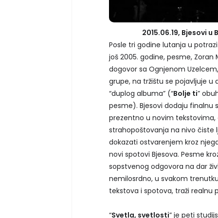
2015.06.19, Bjesovi 
Posle tri godine lutanja u potr
još 2005. godine, pesme, Zoran 
dogovor sa Ognjenom Uzelcem, 
grupe, na tržištu se pojavljuje 
“duplog albuma” (“
Bolje ti
” obu
pesme). Bjesovi dodaju finalnu 
prezentno u novim tekstovima, 
strahopoštovanja na nivo čiste l
dokazati ostvarenjem kroz njega,
novi spotovi Bjesova. Pesme kroz
sopstvenog odgovora na dar življe
nemilosrdno, u svakom trenutku,
tekstova i spotova, traži realnu
“
Svetla, svetlosti
” je peti stud