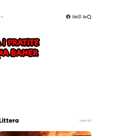
13k
3k
Littera
View all