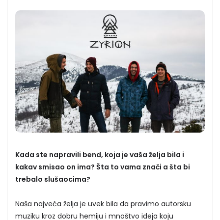
Kada ste napravili bend, koja je vaša želja bila i
kakav smisao on ima? Šta to vama znači a šta bi
trebalo slušaocima?
Naša najveća želja je uvek bila da pravimo autorsku
muziku kroz dobru hemiju i mnoštvo ideja koju