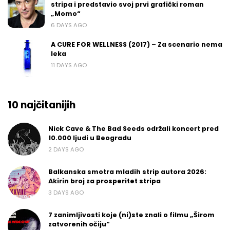
stripa i predstavio svoj prvi grafički roman
„Momo“
6 DAYS AGO
A CURE FOR WELLNESS (2017) – Za scenario nema
leka
11 DAYS AGO
10 najčitanijih
Nick Cave & The Bad Seeds održali koncert pred
10.000 ljudi u Beogradu
2 DAYS AGO
Balkanska smotra mladih strip autora 2026:
Akirin broj za prosperitet stripa
3 DAYS AGO
7 zanimljivosti koje (ni)ste znali o filmu „Širom
zatvorenih očiju“