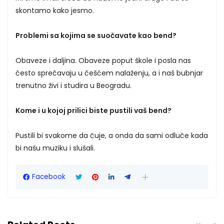
skontamo kako jesmo.
Problemi sa kojima se suočavate kao bend?
Obaveze i daljina. Obaveze poput škole i posla nas
često sprečavaju u češćem nalaženju, a i naš bubnjar
trenutno živi i studira u Beogradu.
Kome i u kojoj prilici biste pustili vaš bend?
Pustili bi svakome da čuje, a onda da sami odluče kada
bi našu muziku i slušali.
Facebook