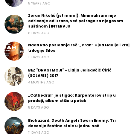
5 YEARS AGO
Zoran Nikolić (jst mnml): Minimalizam nije
odricanje od izraza, već potraga za njegovom
suštinom | INTERVJU
8 DAYS AGO
Nada kao poslednja reč: „Prah“ Hjua Hauija i kraj
trilogije Silos
11 DAYS AGO
BEZ "DRAGI MOJI" - Lidija Jelisavčić Ćirić
(SOLARIS) 2017
4 MONTHS AGO
„Cathedral“ je stigao: Karpenterov strip u
prodaji, album stiže u petak
5 DAYS AGO
Biohazard, Death Angel i Sworn Enemy: Tri
decenije žestine stale u jednu noć
11 DAYS AGO