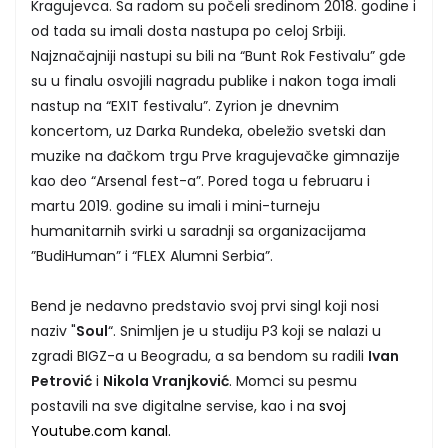
Kragujevca. Sa radom su počeli sredinom 2018. godine i
od tada su imali dosta nastupa po celoj Srbiji.
Najznačajniji nastupi su bili na “Bunt Rok Festivalu” gde
su u finalu osvojili nagradu publike i nakon toga imali
nastup na “EXIT festivalu”. Zyrion je dnevnim
koncertom, uz Darka Rundeka, obeležio svetski dan
muzike na đačkom trgu Prve kragujevačke gimnazije
kao deo “Arsenal fest-a”. Pored toga u februaru i
martu 2019. godine su imali i mini-turneju
humanitarnih svirki u saradnji sa organizacijama
”BudiHuman” i “FLEX Alumni Serbia”.
Bend je nedavno predstavio svoj prvi singl koji nosi
naziv "
Soul
“. Snimljen je u studiju P3 koji se nalazi u
zgradi BIGZ-a u Beogradu, a sa bendom su radili
Ivan
Petrović
i
Nikola Vranjković
. Momci su pesmu
postavili na sve digitalne servise, kao i na
svoj
Youtube.com kanal
.