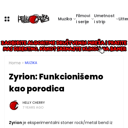
Filmovi
Umetnost
Muzika
Litte
i serije
i strip
Home
MUZIKA
Zyrion: Funkcionišemo
kao porodica
HELLY CHERRY
7 YEARS AGO
Zyrion
je eksperimentalni stoner rock/metal bend iz