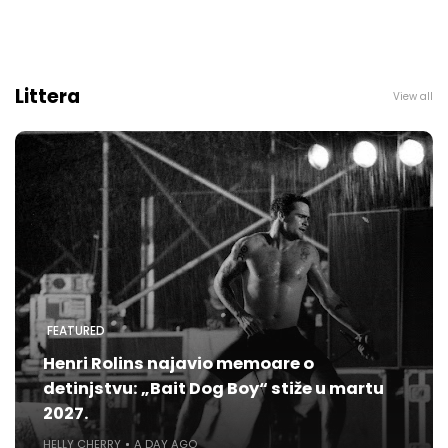
Littera
View all
FEATURED
Henri Rolins najavio memoare o
detinjstvu: „Bait Dog Boy“ stiže u martu
2027.
HELLY CHERRY
A DAY AGO