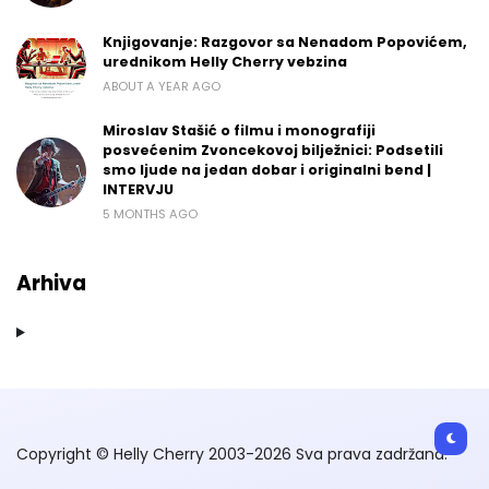
Knjigovanje: Razgovor sa Nenadom Popovićem,
urednikom Helly Cherry vebzina
ABOUT A YEAR AGO
Miroslav Stašić o filmu i monografiji
posvećenim Zvoncekovoj bilježnici: Podsetili
smo ljude na jedan dobar i originalni bend |
INTERVJU
5 MONTHS AGO
Arhiva
Copyright © Helly Cherry 2003-2026 Sva prava zadržana.