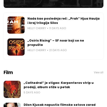
Nada kao poslednja reč: „Prah“ Hjua Hauija
i kraj trilogije Silos
HELLY CHERRY
11 DAYS AGO
„Osiris Rising“ – SF noar koji se ne
propušta
HELLY CHERRY
21 DAYS AGO
Film
View all
„Cathedral“ je stigao: Karpenterov strip u
prodaji, album stiže u petak
5 DAYS AGO
Džon Kjusak napustio filmske setove zarad