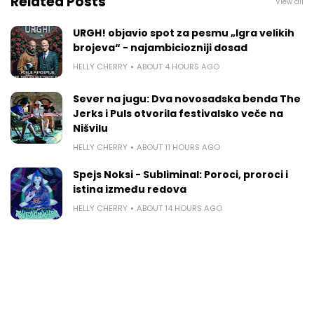
Related Posts
View all
URGH! objavio spot za pesmu „Igra velikih
brojeva“ - najambiciozniji dosad
HELLY CHERRY
ABOUT 4 HOURS AGO
Sever na jugu: Dva novosadska benda The
Jerks i Puls otvorila festivalsko veče na
Nišvilu
HELLY CHERRY
ABOUT 11 HOURS AGO
Spejs Noksi - Subliminal: Poroci, proroci i
istina između redova
HELLY CHERRY
ABOUT 14 HOURS AGO