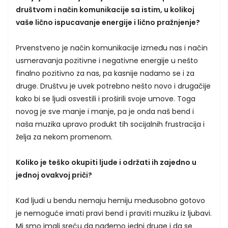
društvom i način komunikacije sa istim, u kolikoj
vaše lično ispucavanje energije i lično pražnjenje?
Prvenstveno je način komunikacije između nas i način
usmeravanja pozitivne i negativne energije u nešto
finalno pozitivno za nas, pa kasnije nadamo se i za
druge. Društvu je uvek potrebno nešto novo i drugačije
kako bi se ljudi osvestili i proširili svoje umove. Toga
novog je sve manje i manje, pa je onda naš bend i
naša muzika upravo produkt tih socijalnih frustracija i
želja za nekom promenom.
Koliko je teško okupiti ljude i održati ih zajedno u
jednoj ovakvoj priči?
Kad ljudi u bendu nemaju hemiju međusobno gotovo
je nemoguće imati pravi bend i praviti muziku iz ljubavi.
Mi smo imali sreću da nađemo jedni druge i da se