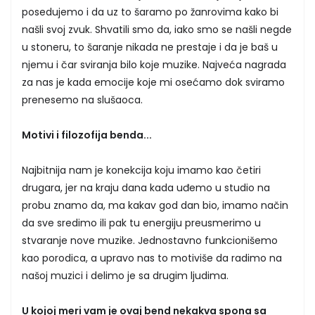
posedujemo i da uz to šaramo po žanrovima kako bi
našli svoj zvuk. Shvatili smo da, iako smo se našli negde
u stoneru, to šaranje nikada ne prestaje i da je baš u
njemu i čar sviranja bilo koje muzike. Najveća nagrada
za nas je kada emocije koje mi osećamo dok sviramo
prenesemo na slušaoca.
Motivi i filozofija benda...
Najbitnija nam je konekcija koju imamo kao četiri
drugara, jer na kraju dana kada uđemo u studio na
probu znamo da, ma kakav god dan bio, imamo način
da sve sredimo ili pak tu energiju preusmerimo u
stvaranje nove muzike. Jednostavno funkcionišemo
kao porodica, a upravo nas to motiviše da radimo na
našoj muzici i delimo je sa drugim ljudima.
U kojoj meri vam je ovaj bend nekakva spona sa