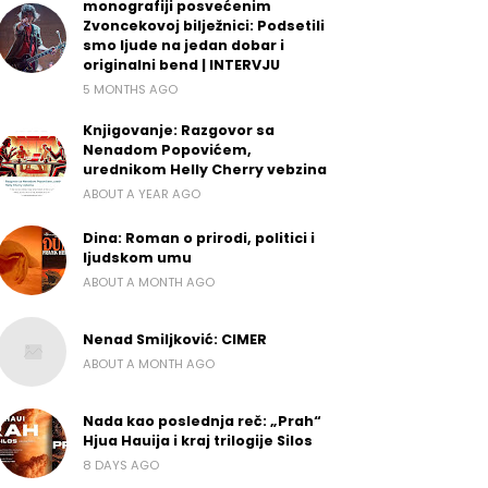
monografiji posvećenim
Zvoncekovoj bilježnici: Podsetili
smo ljude na jedan dobar i
originalni bend | INTERVJU
5 MONTHS AGO
Knjigovanje: Razgovor sa
Nenadom Popovićem,
urednikom Helly Cherry vebzina
ABOUT A YEAR AGO
Dina: Roman o prirodi, politici i
ljudskom umu
ABOUT A MONTH AGO
Nenad Smiljković: CIMER
ABOUT A MONTH AGO
Nada kao poslednja reč: „Prah“
Hjua Hauija i kraj trilogije Silos
8 DAYS AGO