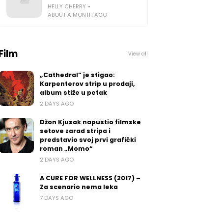
HELLY CHERRY
ABOUT A MONTH AGO
Film
View all
„Cathedral“ je stigao:
Karpenterov strip u prodaji,
album stiže u petak
2 DAYS AGO
Džon Kjusak napustio filmske
setove zarad stripa i
predstavio svoj prvi grafički
roman „Momo“
2 DAYS AGO
A CURE FOR WELLNESS (2017) –
Za scenario nema leka
7 DAYS AGO