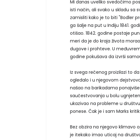
Mi danas uveliko svedočimo posto
isti način, ali svako u skladu s
zamisliti kako je to biti "Bodle
ga šalje na put u Indiju 1841. go
otišao. 1842. godine postaje puno
meri da je do kraja života morao
dugove i prohteve. U međuvremen
godine pokušava da izvrši samo
Iz svega rečenog proizilazi to da 
ogledalo i u njegovom dejstvov
našao na barikadama ponajviše 
saučestvovanja u bolu ugnjeteni
ukazivao na probleme u društvu, a
ponese. Čak je i sam Marks kriti
Bez obzira na njegovo klimavo o
je itekako imao uticaj na društvo