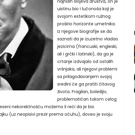
najnižih slojeva društva, on je
uistinu bio i lučonoša koji je
svojom estetikom ružnog
proširio horizonte umetnika.
Iz njegove biografije se da
saznati da je izuzetno vladao
jezicima (francuski, engleski,
ali i grčki i latinski), da ga je
crtanje izdvajalo od ostalih
vršnjaka, ali njegovi problemi
sa prilagođavanjem svojoj
sredini će ga pratiti čitavog
života. Fragilan, bolešljiv,
problematičan tokom celog
seni nekorektnošću možemo li reći da je bio
jku (uz neopisivi prezir prema očuhu), doveo je svoju