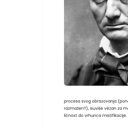
procesa svog obrazovanja (pone
razmažen?), isuviše vezan za ma
ličnost do vrhunca mistifikacije.