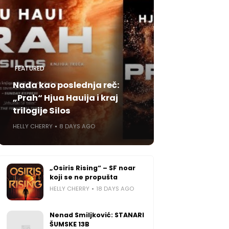
FEATURED
Nada kao poslednja reč:
„Prah“ Hjua Hauija i kraj
trilogije Silos
HELLY CHERRY
8 DAYS AGO
„Osiris Rising“ – SF noar
koji se ne propušta
HELLY CHERRY
18 DAYS AGO
Nenad Smiljković: STANARI
ŠUMSKE 13B