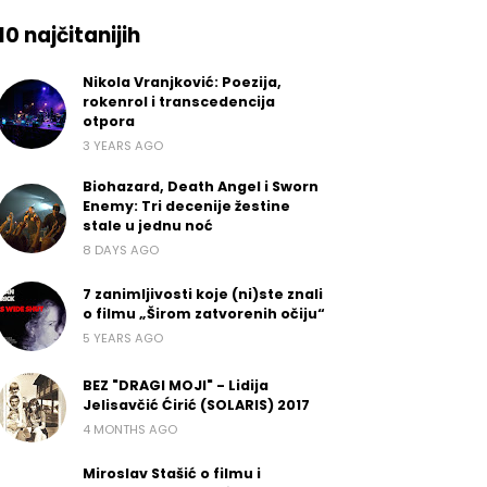
10 najčitanijih
Nikola Vranjković: Poezija,
rokenrol i transcedencija
otpora
3 YEARS AGO
Biohazard, Death Angel i Sworn
Enemy: Tri decenije žestine
stale u jednu noć
8 DAYS AGO
7 zanimljivosti koje (ni)ste znali
o filmu „Širom zatvorenih očiju“
5 YEARS AGO
BEZ "DRAGI MOJI" - Lidija
Jelisavčić Ćirić (SOLARIS) 2017
4 MONTHS AGO
Miroslav Stašić o filmu i