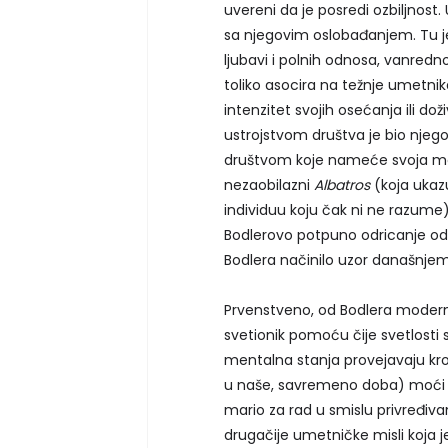
uvereni da je posredi ozbiljnost. 
sa njegovim oslobađanjem. Tu j
ljubavi i polnih odnosa, vanred
toliko asocira na težnje umetni
intenzitet svojih osećanja ili do
ustrojstvom društva je bio njego
društvom koje nameće svoja mer
nezaobilazni
Albatros
(koja ukaz
individuu koju čak ni ne razum
Bodlerovo potpuno odricanje od t
Bodlera načinilo uzor današnje
Prvenstveno, od Bodlera moderna 
svetionik pomoću čije svetlosti s
mentalna stanja provejavaju kro
u naše, savremeno doba) moći da
mario za rad u smislu privređiva
drugačije umetničke misli koja j