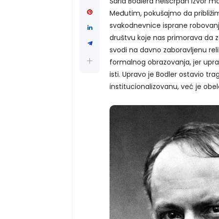
Šarla Bodlera neiscrpan izvor mat
Međutim, pokušajmo da približi
svakodnevnice isprane robovanju
društvu koje nas primorava da 
svodi na davno zaboravljenu rel
formalnog obrazovanja, jer uprav
isti. Upravo je Bodler ostavio t
institucionalizovanu, već je obel