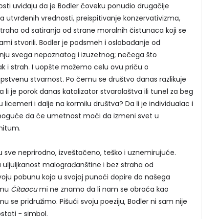
sti uviđaju da je Bodler čoveku ponudio drugačije
ja utvrđenih vrednosti, preispitivanje konzervativizma,
 straha od satiranja od strane moralnih čistunaca koji se
sami stvorili. Bodler je podsmeh i oslobađanje od
vanju svega nepoznatog i izuzetnog; nečega što
 i strah. I uopšte možemo celu ovu priču o
pstvenu stvarnost. Po čemu se društvo danas razlikuje
li je porok danas katalizator stvaralaštva ili tunel za beg
u licemeri i dalje na kormilu društva? Da li je individualac i
je moguće da će umetnost moći da izmeni svet u
initum.
nu sve neprirodno, izveštačeno, teško i uznemirujuće.
a uljuljkanost malograđanštine i bez straha od
svoju pobunu koja u svojoj punoći dopire do našega
smu
Čitaocu
mi ne znamo da li nam se obraća kao
mu se pridružimo. Pišući svoju poeziju, Bodler ni sam nije
tati - simbol.