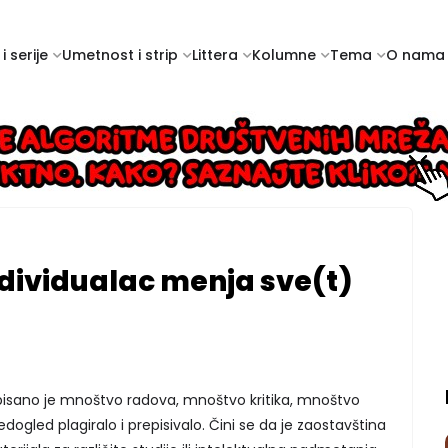
i serije
Umetnost i strip
Littera
Kolumne
Tema
O nama
ndividualac menja sve(t)
pisano je mnoštvo radova, mnoštvo kritika, mnoštvo
gled plagiralo i prepisivalo. Čini se da je zaostavština