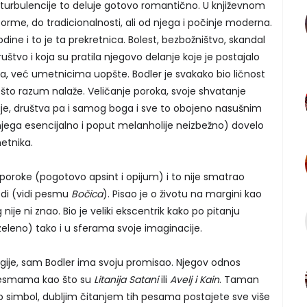
turbulencije to deluje gotovo romantično. U književnom
forme, do tradicionalnosti, ali od njega i počinje moderna.
odine i to je ta prekretnica. Bolest, bezbožništvo, skandal
ruštvo i koja su pratila njegovo delanje koje je postajalo
, već umetnicima uopšte. Bodler je svakako bio ličnost
 što razum nalaže. Veličanje poroka, svoje shvatanje
cije, društva pa i samog boga i sve to obojeno nasušnim
jega esencijalno i poput melanholije neizbežno) dovelo
etnika.
 poroke (pogotovo apsint i opijum) i to nije smatrao
rodi (vidi pesmu
Bočica
). Pisao je o životu na margini kao
nije ni znao. Bio je veliki ekscentrik kako po pitanju
 zeleno) tako i u sferama svoje imaginacije.
igije, sam Bodler ima svoju promisao. Njegov odnos
pesmama kao što su
Litanija Satani
ili
Avelj i Kain
. Taman
 simbol, dubljim čitanjem tih pesama postajete sve više