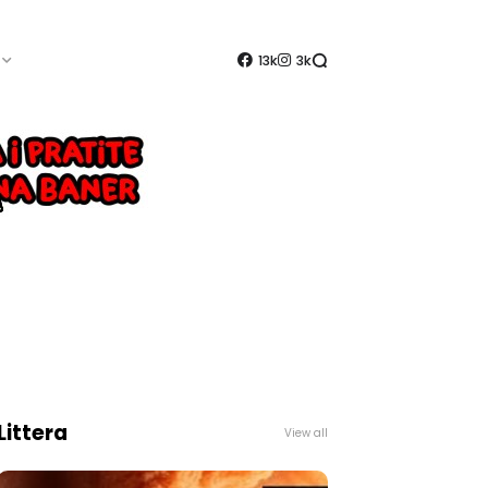
13k
3k
Littera
View all