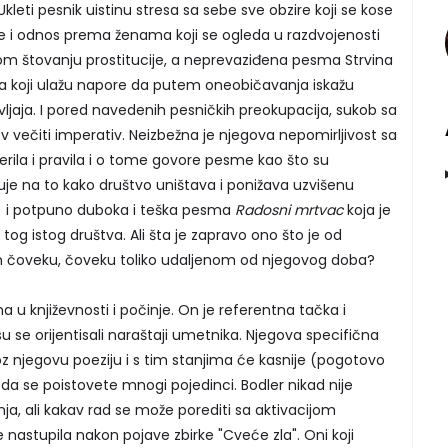
Ukleti pesnik uistinu stresa sa sebe sve obzire koji se kose
e i odnos prema ženama koji se ogleda u razdvojenosti
nom štovanju prostitucije, a neprevaziđena pesma Strvina
ka koji ulažu napore da putem oneobičavanja iskažu
življaja. I pored navedenih pesničkih preokupacija, sukob sa
v večiti imperativ. Neizbežna je njegova nepomirljivost sa
ila i pravila i o tome govore pesme kao što su
uje na to kako društvo uništava i ponižava uzvišenu
e) i potpuno duboka i teška pesma
Radosni mrtvac
koja je
og istog društva. Ali šta je zapravo ono što je od
m čoveku, čoveku toliko udaljenom od njegovog doba?
u književnosti i počinje. On je referentna tačka i
u se orijentisali naraštaji umetnika. Njegova specifična
z njegovu poeziju i s tim stanjima će kasnije (pogotovo
 se poistovete mnogi pojedinci. Bodler nikad nije
nja, ali kakav rad se može porediti sa aktivacijom
e nastupila nakon pojave zbirke "Cveće zla". Oni koji