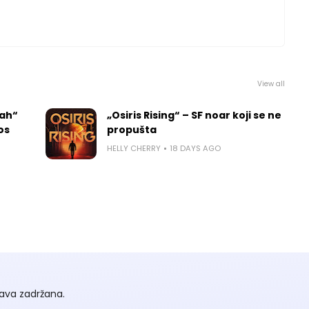
View all
rah“
„Osiris Rising“ – SF noar koji se ne
los
propušta
HELLY CHERRY
18 DAYS AGO
ava zadržana.