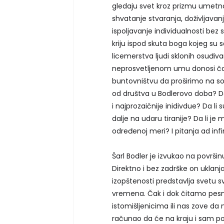
gledaju svet kroz prizmu umetno
shvatanje stvaranja, doživljavan
ispoljavanje individualnosti bez
kriju ispod skuta boga kojeg su 
licemerstva ljudi sklonih osuđi
neprosvetljenom umu donosi čak
buntovništvu da proširimo na so
od društva u Bodlerovo doba? Da 
i najprozaičnije inidivdue? Da li s
dalje na udaru tiranije? Da li 
određenoj meri? I pitanja ad inf
Šarl Bodler je izvukao na površi
Direktno i bez zadrške on uklanj
izopštenosti predstavlja svetu 
vremena. Čak i dok čitamo pe
istomišljenicima ili nas zove da 
računao da će na kraju i sam pos