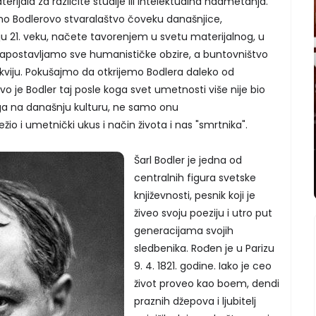
erijala za različite studije ili intelektualna nadmetanja.
mo Bodlerovo stvaralaštvo čoveku današnjice,
 21. veku, načete tavorenjem u svetu materijalnog, u
zapostavljamo sve humanističke obzire, a buntovništvo
ikviju. Pokušajmo da otkrijemo Bodlera daleko od
o je Bodler taj posle koga svet umetnosti više nije bio
raga na današnju kulturu, ne samo onu
ežio i umetnički ukus i način života i nas "smrtnika".
Šarl Bodler je jedna od
centralnih figura svetske
književnosti, pesnik koji je
živeo svoju poeziju i utro put
generacijama svojih
sledbenika. Rođen je u Parizu
9. 4. 1821. godine. Iako je ceo
život proveo kao boem, dendi
praznih džepova i ljubitelj