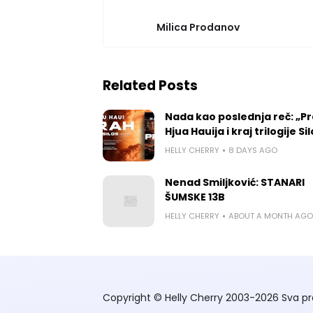
Milica Prodanov
Related Posts
Nada kao poslednja reč: „P
Hjua Hauija i kraj trilogije Si
HELLY CHERRY
8 DAYS AGO
Nenad Smiljković: STANARI
ŠUMSKE 13B
HELLY CHERRY
ABOUT A MONTH AGO
Copyright © Helly Cherry 2003-2026 Sva pr