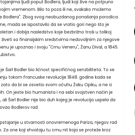
janjima ljudi poput Bodlera, ljudi koji žive na potpuno
a svojim vremenom. Bilo to poza ili ne, svakako možemo
r pre Bodlera". Zbog svog neobuzdanog ponašanja porodica
dine, mada se ispostavilo da se vratio gori nego što je
letan i dobija nasledstvo koje bezbrižno troši u tolikoj
 živeti sa finansijskim sredstvima nedovoljnim za njegove
u je upoznao i svoju "Crnu Veneru", Žanu Dival, a 1845.
ubistvo.
je Šarl Bodler bio ličnost specifičnog senzbiliteta. To se
anju tokom Francuske revolucije 1848. godine kada se
zato da bi se osvetio svom očuhu Žaku Opiku, a ne iz
h. On jeste bio humanista i na sebi svojstven način je
li Šarl Bodler nije bio duh kojeg je revolucija uspela da
kovao Bodlerov rad.
pstajanje u stvarnosti onovremenoga Pariza, njegov rad
. Za one koji shvataju tu crnu nit koja se proteže kroz