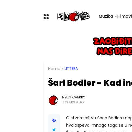
Muzika
Filmovi 
Home
LITTERA
Šarl Bodler - Kad i
HELLY CHERRY
7 YEARS AGO
O stvaralaštvu Šarla Bodlera na
hvalospeva, mnogo toga se u nedo