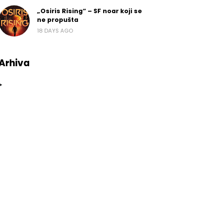
„Osiris Rising“ – SF noar koji se
ne propušta
18 DAYS AGO
Arhiva