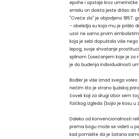
epohe i opstaje kroz umetničke 
smislu on doista jeste držao do 
"Cveće zla" je objavljeno 1857. g
- obeležja su koja mu je prišilo d
uzor ne samo prvim simbolistima
koja je sebi dopuštala više nego
lepog, svoje shvatanje prostitu
splinom (osećanjem koje je za n
je do buđenja individualnosti um
Bodler je više iznad svega voleo
nečim što je strano ljudskoj pri
čovek koji za drugi izbor sem tog 
fizičkog izgleda (bojio je kosu u
Daleko od konvencionalnosti rel
prema bogu može se videti u 
kad pomislite da je Satana samo