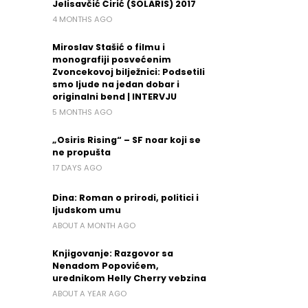
Jelisavčić Ćirić (SOLARIS) 2017
4 MONTHS AGO
Miroslav Stašić o filmu i
monografiji posvećenim
Zvoncekovoj bilježnici: Podsetili
smo ljude na jedan dobar i
originalni bend | INTERVJU
5 MONTHS AGO
„Osiris Rising“ – SF noar koji se
ne propušta
17 DAYS AGO
Dina: Roman o prirodi, politici i
ljudskom umu
ABOUT A MONTH AGO
Knjigovanje: Razgovor sa
Nenadom Popovićem,
urednikom Helly Cherry vebzina
ABOUT A YEAR AGO