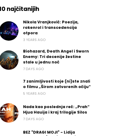
10 najčitanijih
Nikola Vranjković: Poezija,
rokenrol i transcedencija
otpora
3 YEARS AGO
Biohazard, Death Angel i Sworn
Enemy: Tri decenije žestine
stale u jednu noć
7 DAYS AGO
7 zanimljivosti koje (ni)ste znali
o filmu „Širom zatvorenih očiju“
5 YEARS AGO
Nada kao poslednja reč: „Prah“
Hjua Hauija i kraj trilogije Silos
7 DAYS AGO
BEZ "DRAGI MOJI" - Lidija