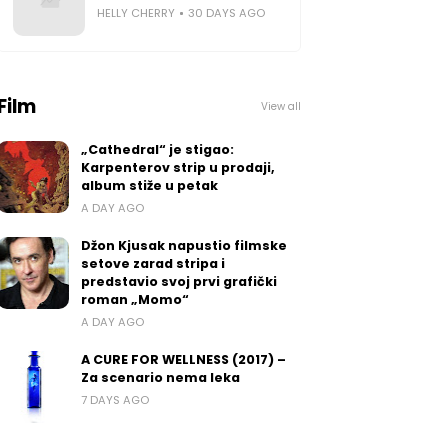
HELLY CHERRY
30 DAYS AGO
Film
View all
„Cathedral“ je stigao:
Karpenterov strip u prodaji,
album stiže u petak
A DAY AGO
Džon Kjusak napustio filmske
setove zarad stripa i
predstavio svoj prvi grafički
roman „Momo“
A DAY AGO
A CURE FOR WELLNESS (2017) –
Za scenario nema leka
7 DAYS AGO