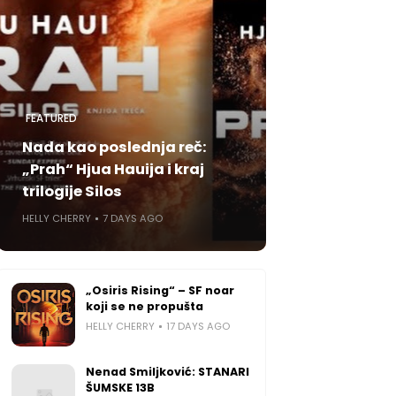
FEATURED
Nada kao poslednja reč:
„Prah“ Hjua Hauija i kraj
trilogije Silos
HELLY CHERRY
7 DAYS AGO
„Osiris Rising“ – SF noar
koji se ne propušta
HELLY CHERRY
17 DAYS AGO
Nenad Smiljković: STANARI
ŠUMSKE 13B