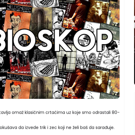
dstavlja omaž klasičnim crtaćima uz koje smo odrastali 80-
okušava da izvede trik i zec koji ne želi baš da sarađuje.