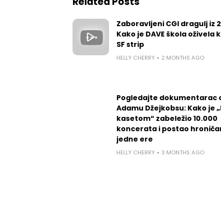
Related Posts
Zaboravljeni CGI dragulj iz 
Kako je DAVE škola oživela k
SF strip
HELLY CHERRY
2 MONTHS AGO
Pogledajte dokumentarac 
Adamu Džejkobsu: Kako je „l
kasetom“ zabeležio 10.000
koncerata i postao hroniča
jedne ere
HELLY CHERRY
3 MONTHS AGO