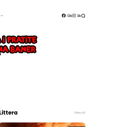
13k
3k
Littera
View all