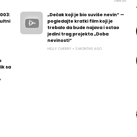
View all
2003:
„Dečak koji je bio suviše nevin“ —
ultni
pogledajte kratki film koji je
trebalo da bude najava i ostao
jedini trag projekta „Doba
nevinosti“
HELLY CHERRY
3 MONTHS AGO
o
ik sa
r