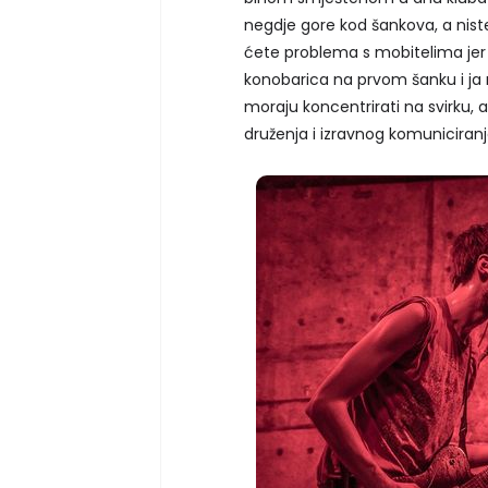
negdje gore kod šankova, a nist
ćete problema s mobitelima jer j
konobarica na prvom šanku i ja mu
moraju koncentrirati na svirku, a
druženja i izravnog komuniciranj