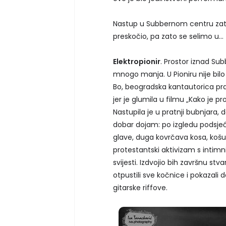
Nastup u Subbernom centru zatv
preskočio, pa zato se selimo u…
Elektropionir
. Prostor iznad Su
mnogo manja. U Pioniru nije bilo
Bo, beogradska kantautorica p
jer je glumila u filmu „Kako je p
Nastupila je u pratnji bubnjara, d
dobar dojam: po izgledu podsje
glave, duga kovrčava kosa, košu
protestantski aktivizam s intim
svijesti. Izdvojio bih završnu st
otpustili sve kočnice i pokazali
gitarske riffove.