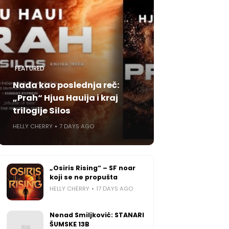
FEATURED
Nada kao poslednja reč:
„Prah“ Hjua Hauija i kraj
trilogije Silos
HELLY CHERRY
7 DAYS AGO
„Osiris Rising“ – SF noar
koji se ne propušta
HELLY CHERRY
17 DAYS AGO
Nenad Smiljković: STANARI
ŠUMSKE 13B