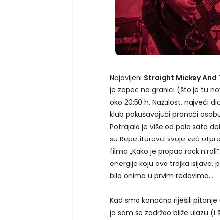
Najavljeni
Straight Mickey And 
je zapeo na granici (što je tu n
oko 20:50 h. Nažalost, najveći di
klub pokušavajući pronaći osobu 
Potrajalo je više od pola sata d
su Repetitorovci svoje već otpraš
filma „Kako je propao rock’n’roll“
energije koju ova trojka isijava,
bilo onima u prvim redovima…
Kad smo konačno riješili pitanje 
ja sam se zadržao bliže ulazu (i