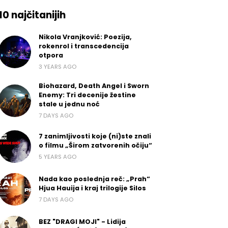
10 najčitanijih
Nikola Vranjković: Poezija,
rokenrol i transcedencija
otpora
3 YEARS AGO
Biohazard, Death Angel i Sworn
Enemy: Tri decenije žestine
stale u jednu noć
7 DAYS AGO
7 zanimljivosti koje (ni)ste znali
o filmu „Širom zatvorenih očiju“
5 YEARS AGO
Nada kao poslednja reč: „Prah“
Hjua Hauija i kraj trilogije Silos
7 DAYS AGO
BEZ "DRAGI MOJI" - Lidija