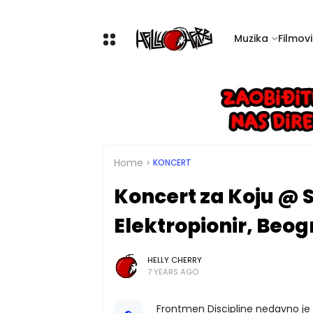
Muzika
Filmovi 
Home
KONCERT
Koncert za Koju @ 
Elektropionir, Beogr
HELLY CHERRY
7 YEARS AGO
Frontmen Discipline nedavno je i