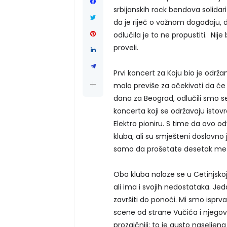
srbijanskih rock bendova solidar
da je riječ o važnom događaju, d
odlučila je to ne propustiti. Nije
proveli.
Prvi koncert za Koju bio je održan
malo previše za očekivati da ć
dana za Beograd, odlučili smo se 
koncerta koji se održavaju ist
Elektro pioniru. S time da ovo od
kluba, ali su smješteni doslovno
samo da prošetate desetak meta
Oba kluba nalaze se u Cetinjskoj
ali ima i svojih nedostataka. Je
završiti do ponoći. Mi smo isprva
scene od strane Vučića i njegovi
prozaičniji: to je gusto naseljen