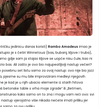
etričku jedinicu danas koristi)
Rambo Amadeus
imao je
stupio je s četiri Winnetoua (bas, bubanj, kljove i truba),
tamo gdje sam ja stajao kljove se uopće nisu čule, kao ni
io bas. Ali zašto je ovo bio najupeatljiviji nastup večeri?
o posebnu set listu samo za ovaj nastup: ovo nije bio jazz
a, pjesme su mu bile improvizirani medleyi njegovih
me je kad je u njih ubacio elemente iz starih hitova
š betonske table s vrha moje zgrade“ ili „Betmen,
onstruirao kako samo on to zna i mogu vam reći ovo: svi
v nastup vjerojatno više nikada nećete imati priliku jer
s samo za ovu priliku.