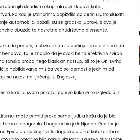
kadašnjih skladišta okupirali rock klubovi, kafići,
otvori. Pa kad je stanarima dopizdilo do četiri ujutro slušati
anje automobila, požalili su se gradskoj upravi, a ova je
donekle obuzda te nesretne antidržavne elemente.
ršiti do ponoći, a obzirom da su počinjali oko osmice i da
bendova, to je značilo da je svaki bend efektivno svirao
na tonska proba nego klasičan nastup, ali to je OK: svrha
ničije nabildavanje mišića već solidarnost s jednim od
i se nalazi na liječenju u Engleskoj.
ešto kraći u svom prikazu, pa evo kako je to izgledalo iz
rumu, može primiti preko soma ljudi, a kažu da je bio
 tamo se naguralo. I bogami bio je krkljanac. Prostor je
sno Epicu u osječkoj Tvrđi: dugačka a uska katakomba s
o vam otežava bilo kakvo vizualno iskustvo ako stojite