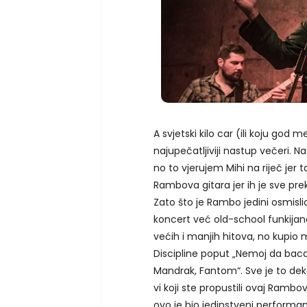
A svjetski kilo car (ili koju god m
najupečatljiviji nastup večeri. Na
no to vjerujem Mihi na riječ jer 
Rambova gitara jer ih je sve prekr
Zato što je Rambo jedini osmisli
koncert već old-school funkijan
većih i manjih hitova, no kupio 
Discipline poput „Nemoj da baca
Mandrak, Fantom“. Sve je to dek
vi koji ste propustili ovaj Rambo
ovo je bio jedinstveni performan