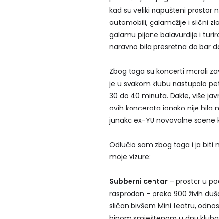
kad su veliki napušteni prostor ne
automobili, galamdžije i slični zl
galamu pijane balavurdije i turir
naravno bila presretna da bar 
Zbog toga su koncerti morali zav
je u svakom klubu nastupalo pet 
30 do 40 minuta. Dakle, više jav
ovih koncerata ionako nije bila 
junaka ex-YU novovalne scene koj
Odlučio sam zbog toga i ja biti n
moje vizure:
Subberni centar
– prostor u pod
rasprodan – preko 900 živih duša
sličan bivšem Mini teatru, odno
binom smještenom u dnu kluba št