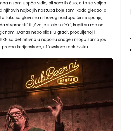
ba nisam uopće vidio, ali sam ih čuo, a to se valjda
n od njihovih najboljih nastupa koje sam ikada gledao, a
a. Iako su glavninu njihovog nastupa činile sporije,
a stvarnosti“ ili „Sve je stalo u r’n’r“, kupili su me na
čnom „Danas nebo silazi u grad“, produljenoj i
KKN su definitivno u naponu snage i mogu samo još
t prema korijenskom, riffovskom rock zvuku.