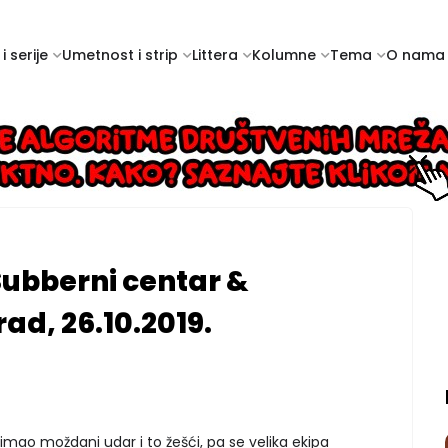
i serije
Umetnost i strip
Littera
Kolumne
Tema
O nama
Subberni centar &
ad, 26.10.2019.
mao moždani udar i to žešći, pa se velika ekipa