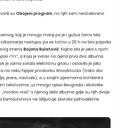
orili su
Obojeni program
, no njih sam neočekivano
bbernog, koji je mnogo manji pa je i gužva tamo bila
 otkazivanja nastupa, pa se točno u 20 h na bini pojavila
ravog imena
Bojana Bulatović
. Kojina sila je jaka s njom
ropao r’n’r“, a Koja je svirao na njena prva dva albuma.
ok je sama svirala električnu gitaru i ostavila je jako
ća na neku hippie prvoborku Woodstocka (traka oko
lja, jeans, naočale), a u svojim pjesmama kombinira
nim tekstovima, uz mnogo opisa Beograda i ekološke
var „Voodoo vrač“ s njenog debi albuma gdje su njih dvoje
 da kantautorstvo ne isključuje žestoke psihodelične