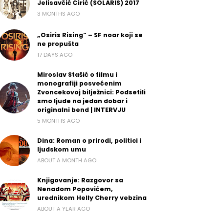
Jelisavčić Ćirić (SOLARIS) 2017
3 MONTHS AGO
„Osiris Rising“ – SF noar koji se
ne propušta
17 DAYS AGO
Miroslav Stašić o filmu i
monografiji posvećenim
Zvoncekovoj bilježnici: Podsetili
smo ljude na jedan dobar i
originalni bend | INTERVJU
5 MONTHS AGO
Dina: Roman o prirodi, politici i
ljudskom umu
ABOUT A MONTH AGO
Knjigovanje: Razgovor sa
Nenadom Popovićem,
urednikom Helly Cherry vebzina
ABOUT A YEAR AGO