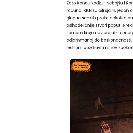
Zato Kandu kodžu i Nebojšu i Ram
računa.
KKN
su bili sjajni, jeda
gledao sam ih preko nekoliko put
psihodeličnije stvari poput „Prekid
samom kraju nevjerojatno energi
odjammanoj do beskonačnosti. 
jednom pozdraviti njihov zaokre