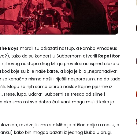
The Boys
morali su otkazati nastup, a Rambo Amadeus
ovo?), tako da su koncert u Subbernom otvorili
Repetitor
o njihovog nastupa drug M. i ja proveli smo ispred ulaza u
kod koje su bile naše karte, a koja je bila „nepronađiva“.
ok se konačno nismo našli i riješili nesporazum, no do tada
ili. Mogu za njih samo citirati naslov Kojine pjesme iz
: „Trese, lupa, udara“. Subberni se tresao od siline i
 pa ako smo mi sve dobro čuli vani, mogu misliti kako je
ulaznica, razdvojili smo se: Miha je otišao dolje u masu, a
 šanku) kako bih mogao bazati iz jednog kluba u drugi.