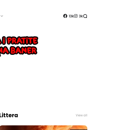
13k
3k
Littera
View all