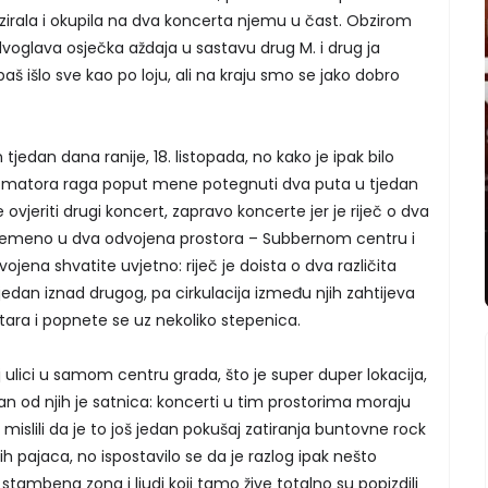
izirala i okupila na dva koncerta njemu u čast. Obzirom
voglava osječka aždaja u sastavu drug M. i drug ja
 baš išlo sve kao po loju, ali na kraju smo se jako dobro
 tjedan dana ranije, 18. listopada, no kako je ipak bilo
e matora raga poput mene potegnuti dva puta u tjedan
ovjeriti drugi koncert, zapravo koncerte jer je riječ o dva
ovremeno u dva odvojena prostora – Subbernom centru i
vojena shvatite uvjetno: riječ je doista o dva različita
 jedan iznad drugog, pa cirkulacija između njih zahtijeva
ra i popnete se uz nekoliko stepenica.
 ulici u samom centru grada, što je super duper lokacija,
dan od njih je satnica: koncerti u tim prostorima moraju
 mislili da je to još jedan pokušaj zatiranja buntovne rock
h pajaca, no ispostavilo se da je razlog ipak nešto
a stambena zona i ljudi koji tamo žive totalno su popizdili