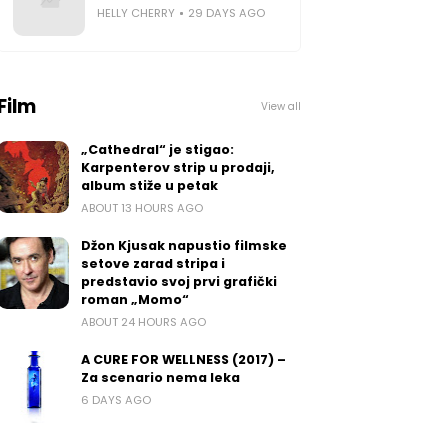
HELLY CHERRY
29 DAYS AGO
Film
View all
„Cathedral“ je stigao:
Karpenterov strip u prodaji,
album stiže u petak
ABOUT 13 HOURS AGO
Džon Kjusak napustio filmske
setove zarad stripa i
predstavio svoj prvi grafički
roman „Momo“
ABOUT 24 HOURS AGO
A CURE FOR WELLNESS (2017) –
Za scenario nema leka
6 DAYS AGO