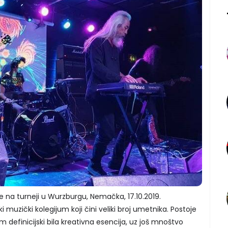
 na turneji u Wurzburgu, Nemačka, 17.10.2019.
i muzički kolegijum koji čini veliki broj umetnika. Postoje
im definicijski bila kreativna esencija, uz još mnoštvo