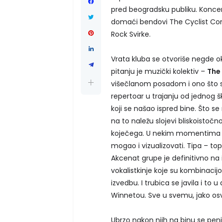
pred beogradsku publiku. Koncert
domaći bendovi The Cyclist Cons
Rock Svirke.
Vrata kluba se otvoriše negde o
pitanju je muzički kolektiv –
The
višečlanom posadom i ono što s
repertoar u trajanju od jednog š
koji se našao ispred bine. Što se
na to naležu slojevi bliskoistočn
koječega. U nekim momentima je 
mogao i vizualizovati. Tipa – topo
Akcenat grupe je definitivno na 
vokalistkinje koje su kombinacij
izvedbu. I trubica se javila i to 
Winnetou. Sve u svemu, jako osve
Ubrzo nakon njih na binu se pen