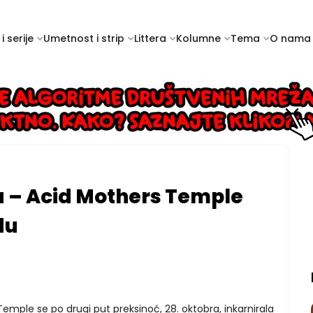
i serije
Umetnost i strip
Littera
Kolumne
Tema
O nama
ja – Acid Mothers Temple
du
mple se po drugi put preksinoć, 28. oktobra, inkarnirala