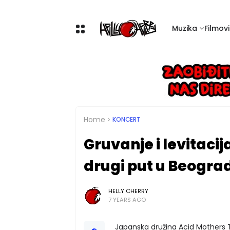
Muzika
Filmovi 
Home
KONCERT
Gruvanje i levitaci
drugi put u Beogra
HELLY CHERRY
7 YEARS AGO
Japanska družina Acid Mothers Te