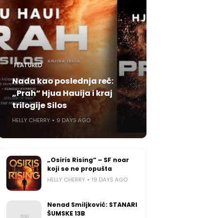
FEATURED
Nada kao poslednja reč:
„Prah“ Hjua Hauija i kraj
trilogije Silos
HELLY CHERRY
9 DAYS AGO
„Osiris Rising“ – SF noar
koji se ne propušta
HELLY CHERRY
19 DAYS AGO
Nenad Smiljković: STANARI
ŠUMSKE 13B