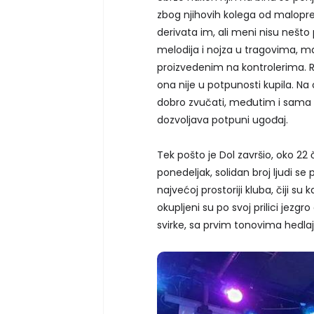
zbog njihovih kolega od malopre
derivata im, ali meni nisu nešto
melodija i nojza u tragovima,
proizvedenim na kontrolerima. Rep
ona nije u potpunosti kupila. Na
dobro zvučati, međutim i sama 
dozvoljava potpuni ugođaj.
Tek pošto je Dol završio, oko 22 
ponedeljak, solidan broj ljudi se
najvećoj prostoriji kluba, čiji su 
okupljeni su po svoj prilici jezg
svirke, sa prvim tonovima hedlaj