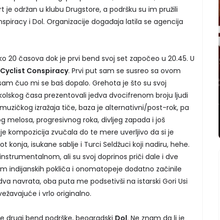
 je održan u klubu Drugstore, a podršku su im pružili
piracy i Dol. Organizacije događaja latila se agencija
ko 20 časova dok je prvi bend svoj set započeo u 20.45. U
 Cyclist Conspiracy
. Prvi put sam se susreo sa ovom
am čuo mi se baš dopalo. Grehota je što su svoj
kolskog časa prezentovali jedva dvocifrenom broju ljudi
 muzičkog izražaja tiče, baza je alternativni/post-rok, pa
og melosa, progresivnog roka, divljeg zapada i još
kompozicija zvučala do te mere uverljivo da si je
t konja, isukane sablje i Turci Seldžuci koji nadiru, hehe.
instrumentalnom, ali su svoj doprinos priči dale i dve
om indijanskih pokliča i onomatopeje dodatno začinile
u dva navrata, oba puta me podsetivši na istarski Gori Usi
žavajuće i vrlo originalno.
je drugi bend podrške, beogradski
Dol
. Ne znam da li je