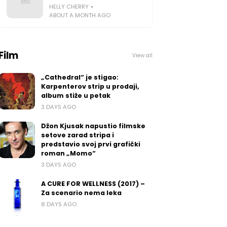
HELLY CHERRY
ABOUT A MONTH AGO
Film
View all
„Cathedral“ je stigao:
Karpenterov strip u prodaji,
album stiže u petak
3 DAYS AGO
Džon Kjusak napustio filmske
setove zarad stripa i
predstavio svoj prvi grafički
roman „Momo“
3 DAYS AGO
A CURE FOR WELLNESS (2017) –
Za scenario nema leka
8 DAYS AGO