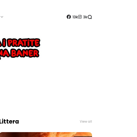
13k
3k
Littera
View all