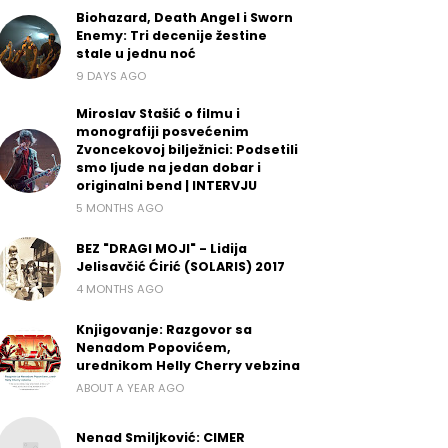
Biohazard, Death Angel i Sworn
Enemy: Tri decenije žestine
stale u jednu noć
9 DAYS AGO
Miroslav Stašić o filmu i
monografiji posvećenim
Zvoncekovoj bilježnici: Podsetili
smo ljude na jedan dobar i
originalni bend | INTERVJU
5 MONTHS AGO
BEZ "DRAGI MOJI" - Lidija
Jelisavčić Ćirić (SOLARIS) 2017
4 MONTHS AGO
Knjigovanje: Razgovor sa
Nenadom Popovićem,
urednikom Helly Cherry vebzina
ABOUT A YEAR AGO
Nenad Smiljković: CIMER