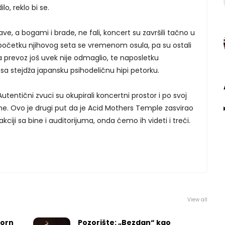
o, reklo bi se.
ave, a bogami i brade, ne fali, koncert su završili tačno u
 početku njihovog seta se vremenom osula, pa su ostali
ima prevoz još uvek nije odmaglio, te naposletku
sa stejdža japansku psihodeličnu hipi petorku.
entični zvuci su okupirali koncertni prostor i po svoj
isutne. Ovo je drugi put da je Acid Mothers Temple zasvirao
kciji sa bine i auditorijuma, onda ćemo ih videti i treći.
View all
worn
Pozorište: „Bezdan“ kao