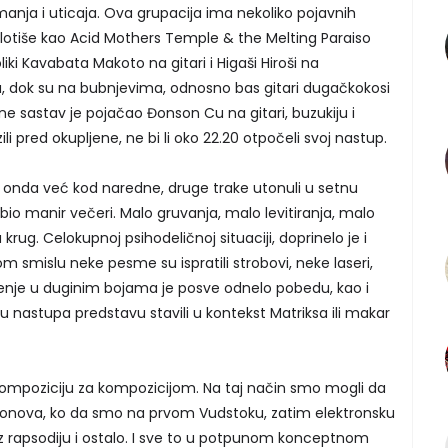
žimanja i uticaja. Ova grupacija ima nekoliko pojavnih
aplotiše kao Acid Mothers Temple & the Melting Paraiso
ki Kavabata Makoto na gitari i Higaši Hiroši na
, dok su na bubnjevima, odnosno bas gitari dugačkokosi
ine sastav je pojačao Đonson Cu na gitari, buzukiju i
li pred okupljene, ne bi li oko 22.20 otpočeli svoj nastup.
 bi onda već kod naredne, druge trake utonuli u setnu
o bio manir večeri. Malo gruvanja, malo levitiranja, malo
krug. Celokupnoj psihodeličnoj situaciji, doprinelo je i
tom smislu neke pesme su ispratili strobovi, neke laseri,
ljenje u duginim bojama je posve odnelo pobedu, kao i
raju nastupa predstavu stavili u kontekst Matriksa ili makar
u kompoziciju za kompozicijom. Na taj način smo mogli da
 tonova, ko da smo na prvom Vudstoku, zatim elektronsku
nojz rapsodiju i ostalo. I sve to u potpunom konceptnom