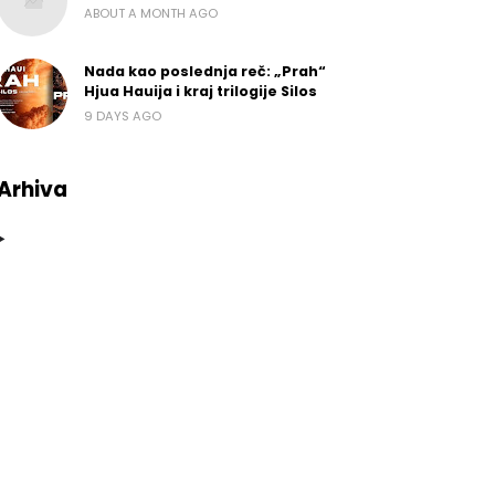
ABOUT A MONTH AGO
Nada kao poslednja reč: „Prah“
Hjua Hauija i kraj trilogije Silos
9 DAYS AGO
Arhiva