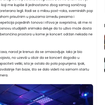
 koji me kupiše ili jednostavno zbog samog soničnog
 preterano legli. Radi se o miksu post-roka, svemirskih pop
 mahom prisutnim u pauzama između pesama i
eticija pojedinih tonova i rifova je svepristna, ali me ni
 osnovu studijskih snimaka deluje da to uživo može dosta
betončina prostora u kome je koncert održan nekada ne
časa, narod je krenuo da se omasovljuje. Iako je bio
 pojavio, no uzevši u obzir da se koncert dogodio u
kapaciteti veliki, ista je ostala do pola popunjena. Ipak,
ro ovdašnje fan baze, što se dalo videti na samom startu
nera.