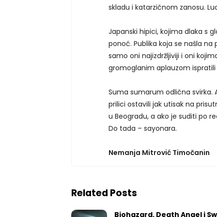
skladu i katarzičnom zanosu. Ludil
Japanski hipici, kojima dlaka s gl
ponoć. Publika koja se našla na
samo oni najizdržljiviji i oni koj
gromoglanim aplauzom ispratili 
Suma sumarum odlična svirka. Aut
prilici ostavili jak utisak na pr
u Beogradu, a ako je suditi po rea
Do tada – sayonara.
Nemanja Mitrović Timočanin
Related Posts
Biohazard, Death Angel i S