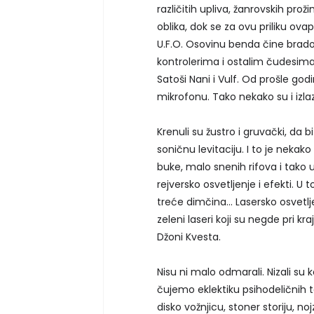
različitih upliva, žanrovskih pro
oblika, dok se za ovu priliku ov
U.F.O. Osovinu benda čine bradoli
kontrolerima i ostalim čudesima
Satoši Nani i Vulf. Od prošle god
mikrofonu. Tako nekako su i izlazi
Krenuli su žustro i gruvački, da
soničnu levitaciju. I to je nekak
buke, malo snenih rifova i tako u 
rejversko osvetljenje i efekti. U 
treće dimčina... Lasersko osvet
zeleni laseri koji su negde pri k
Džoni Kvesta.
Nisu ni malo odmarali. Nizali s
čujemo eklektiku psihodeličnih
disko vožnjicu, stoner storiju, 