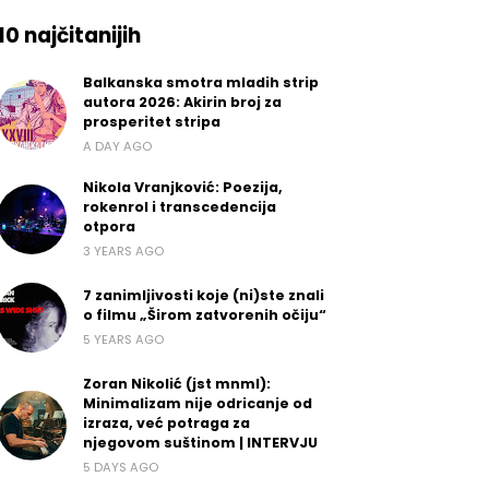
10 najčitanijih
Balkanska smotra mladih strip
autora 2026: Akirin broj za
prosperitet stripa
A DAY AGO
Nikola Vranjković: Poezija,
rokenrol i transcedencija
otpora
3 YEARS AGO
7 zanimljivosti koje (ni)ste znali
o filmu „Širom zatvorenih očiju“
5 YEARS AGO
Zoran Nikolić (jst mnml):
Minimalizam nije odricanje od
izraza, već potraga za
njegovom suštinom | INTERVJU
5 DAYS AGO