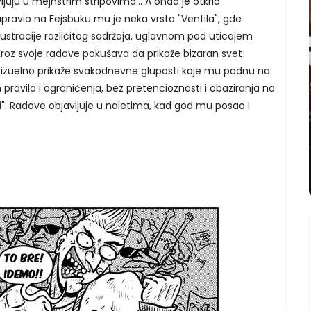
uju u mejnstrim stripovima... A onda je otkrio
pravio na Fejsbuku mu je neka vrsta "Ventila", gde
 ilustracije različitog sadržaja, uglavnom pod uticajem
roz svoje radove pokušava da prikaže bizaran svet
 vizuelno prikaže svakodnevne gluposti koje mu padnu na
h pravila i ograničenja, bez pretencioznosti i obaziranja na
i". Radove objavljuje u naletima, kad god mu posao i