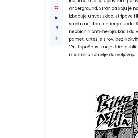
idejama koje se uglavnom pojavlj
andergraund. Stranica koju je na
izbacuje u svet skice, stripove i
starih majstora andergraunda. K
neobičnih anti-heroja, kao i da
pamet. Crtež je sirov, bez ikakvi
"Pristupačnost mejnstrim public
mentalno zdravlje dozvoljavaju.