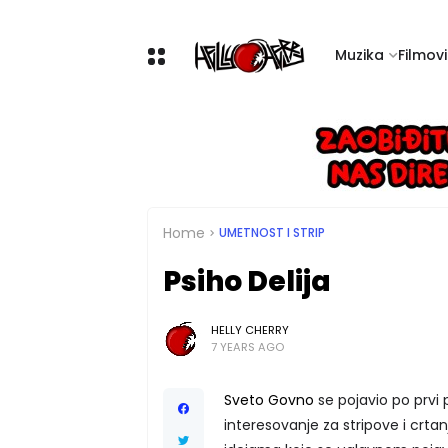
Muzika
Filmovi 
Home
UMETNOST I STRIP
Psiho Delija
HELLY CHERRY
7 YEARS AGO
Sveto Govno
se pojavio po prvi 
interesovanje za stripove i crtan