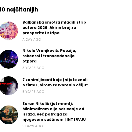
10 najčitanijih
Balkanska smotra mladih strip
autora 2026: Akirin broj za
prosperitet stripa
A DAY AGO
Nikola Vranjković: Poezija,
rokenrol i transcedencija
otpora
3 YEARS AGO
7 zanimljivosti koje (ni)ste znali
o filmu „Širom zatvorenih očiju“
5 YEARS AGO
Zoran Nikolić (jst mnml):
Minimalizam nije odricanje od
izraza, već potraga za
njegovom suštinom | INTERVJU
5 DAYS AGO