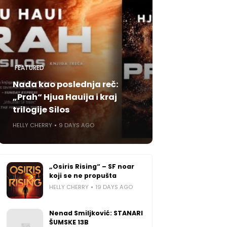
FEATURED
Nada kao poslednja reč:
„Prah“ Hjua Hauija i kraj
trilogije Silos
HELLY CHERRY
9 DAYS AGO
„Osiris Rising“ – SF noar
koji se ne propušta
HELLY CHERRY
19 DAYS AGO
Nenad Smiljković: STANARI
ŠUMSKE 13B