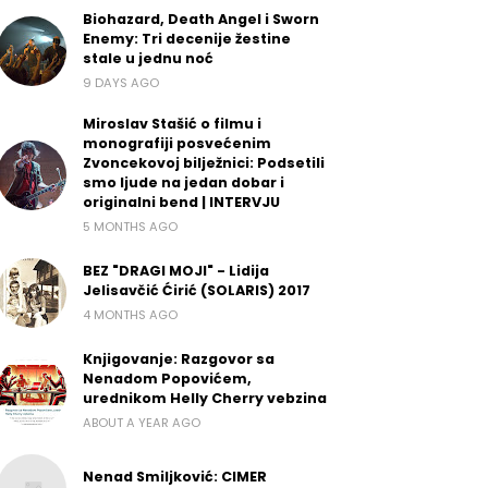
Biohazard, Death Angel i Sworn
Enemy: Tri decenije žestine
stale u jednu noć
9 DAYS AGO
Miroslav Stašić o filmu i
monografiji posvećenim
Zvoncekovoj bilježnici: Podsetili
smo ljude na jedan dobar i
originalni bend | INTERVJU
5 MONTHS AGO
BEZ "DRAGI MOJI" - Lidija
Jelisavčić Ćirić (SOLARIS) 2017
4 MONTHS AGO
Knjigovanje: Razgovor sa
Nenadom Popovićem,
urednikom Helly Cherry vebzina
ABOUT A YEAR AGO
Nenad Smiljković: CIMER