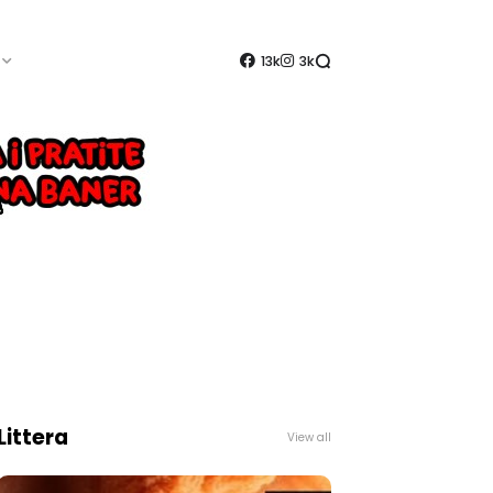
13k
3k
Littera
View all