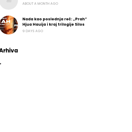
ABOUT A MONTH AGO
Nada kao poslednja reč: „Prah“
Hjua Hauija i kraj trilogije Silos
9 DAYS AGO
Arhiva