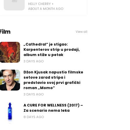
HELLY CHERRY
ABOUT A MONTH AGO
Film
View all
„Cathedral“ je stigao:
Karpenterov strip u prodaji,
album stiže u petak
3 DAYS AGO
Džon Kjusak napustio filmske
setove zarad stripa i
predstavio svoj prvi grafički
roman „Momo“
3 DAYS AGO
A CURE FOR WELLNESS (2017) –
Za scenario nema leka
8 DAYS AGO