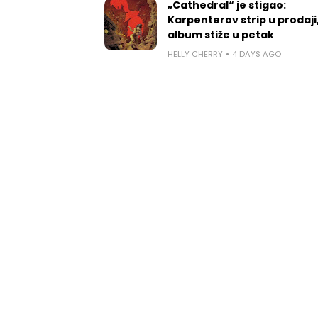
„Cathedral“ je stigao:
Karpenterov strip u prodaji
album stiže u petak
HELLY CHERRY
4 DAYS AGO