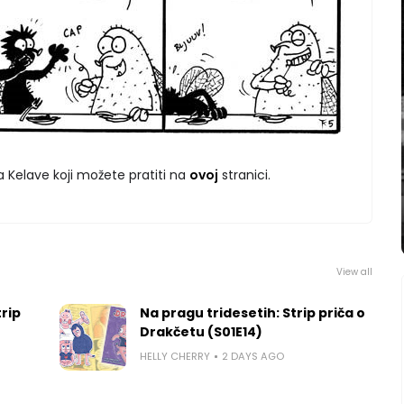
pa Kelave koji možete pratiti na
ovoj
stranici.
View all
rip
Na pragu tridesetih: Strip priča o
Drakčetu (S01E14)
HELLY CHERRY
2 DAYS AGO