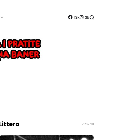
13k
3k
Littera
View all