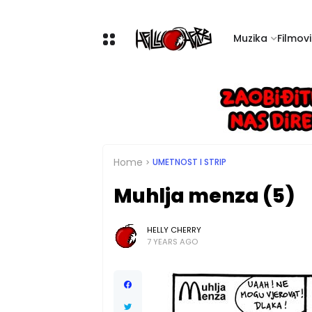
Muzika
Filmovi 
Home
UMETNOST I STRIP
Muhlja menza (5)
HELLY CHERRY
7 YEARS AGO