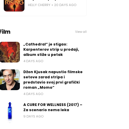
HELLY CHERRY
20 DAYS AGO
Film
View all
„Cathedral“ je stigao:
Karpenterov strip u prodaji,
album stiže u petak
4 DAYS AGO
Džon Kjusak napustio filmske
setove zarad stripa i
predstavio svoj prvi grafički
roman „Momo“
4 DAYS AGO
A CURE FOR WELLNESS (2017) –
Za scenario nema leka
9 DAYS AGO