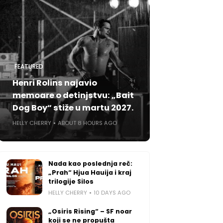
FEATURED
Henri Rolins najavio
memoare o detinjstvu: „Bait
Dog Boy“ stiže u martu 2027.
HELLY CHERRY
ABOUT 8 HOURS AGO
Nada kao poslednja reč:
„Prah“ Hjua Hauija i kraj
trilogije Silos
HELLY CHERRY
10 DAYS AGO
„Osiris Rising“ – SF noar
koji se ne propušta