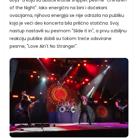
of the Night". Iako energični na bini i dočekani
ovacijama, njihova energija se nije odrazila na publiku
koja je veći deo koncerta bila prilično statična. Svoj
nastup nastavili su pesmom "Slide it in", a prvu ozbiljnu
reakciju publike dobili su tokom treće odsvirane
pesme, "Love Ain't No Stranger".