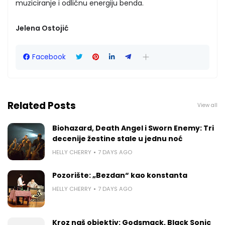
muziciranje i odličnu energiju benda.
Jelena Ostojić
Facebook
Related Posts
View all
Biohazard, Death Angel i Sworn Enemy: Tri
decenije žestine stale u jednu noć
HELLY CHERRY
7 DAYS AGO
Pozorište: „Bezdan“ kao konstanta
HELLY CHERRY
7 DAYS AGO
Kroz naš objektiv: Godsmack, Black Sonic