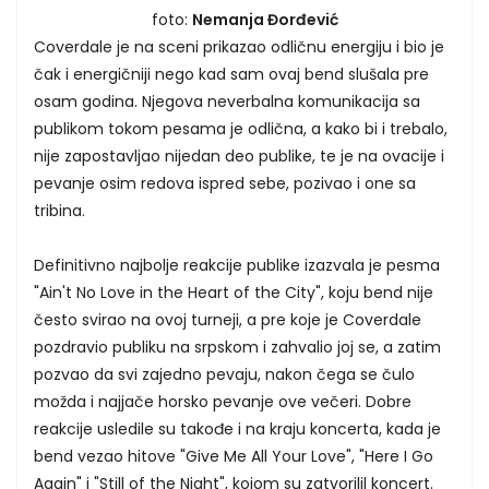
foto:
Nemanja Đorđević
Coverdale je na sceni prikazao odličnu energiju i bio je
čak i energičniji nego kad sam ovaj bend slušala pre
osam godina. Njegova neverbalna komunikacija sa
publikom tokom pesama je odlična, a kako bi i trebalo,
nije zapostavljao nijedan deo publike, te je na ovacije i
pevanje osim redova ispred sebe, pozivao i one sa
tribina.
Definitivno najbolje reakcije publike izazvala je pesma
"Ain't No Love in the Heart of the City", koju bend nije
često svirao na ovoj turneji, a pre koje je Coverdale
pozdravio publiku na srpskom i zahvalio joj se, a zatim
pozvao da svi zajedno pevaju, nakon čega se čulo
možda i najjače horsko pevanje ove večeri. Dobre
reakcije usledile su takođe i na kraju koncerta, kada je
bend vezao hitove "Give Me All Your Love", "Here I Go
Again" i "Still of the Night", kojom su zatvorilil koncert.