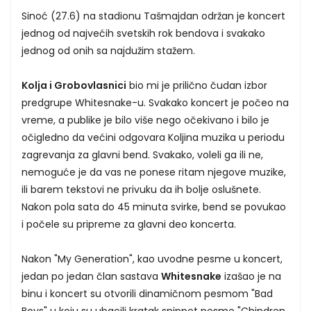
Sinoć (27.6) na stadionu Tašmajdan održan je koncert
jednog od najvećih svetskih rok bendova i svakako
jednog od onih sa najdužim stažem.
Kolja i Grobovlasnici
bio mi je prilično čudan izbor
predgrupe Whitesnake-u. Svakako koncert je počeo na
vreme, a publike je bilo više nego očekivano i bilo je
očigledno da većini odgovara Koljina muzika u periodu
zagrevanja za glavni bend. Svakako, voleli ga ili ne,
nemoguće je da vas ne ponese ritam njegove muzike,
ili barem tekstovi ne privuku da ih bolje oslušnete.
Nakon pola sata do 45 minuta svirke, bend se povukao
i počele su pripreme za glavni deo koncerta.
Nakon "My Generation", kao uvodne pesme u koncert,
jedan po jedan član sastava
Whitesnake
izašao je na
binu i koncert su otvorili dinamičnom pesmom "Bad
Boys" u koju su ubacili kratak snippet pesme "Chindren