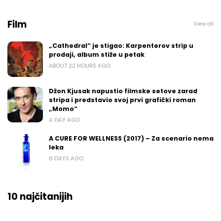
Film
View all
„Cathedral“ je stigao: Karpenterov strip u
prodaji, album stiže u petak
ABOUT 22 HOURS AGO
Džon Kjusak napustio filmske setove zarad
stripa i predstavio svoj prvi grafički roman
„Momo“
A DAY AGO
A CURE FOR WELLNESS (2017) – Za scenario nema
leka
6 DAYS AGO
10 najčitanijih