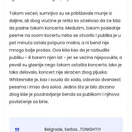
Tokom večeri, sumnjivo su se približavale munje iz
daljine, ali zbog vrućine je retko ko očekivao da će kiša
da padne tokom koncerta. Međutim, tokom poslednje
pesme na ovom kocertu nebo se otvorilo i publika je u
pet minuta ostala potpuno mokra, a ni bend nije
mnogo bolje prošao. Ova kiša kao da je razbudila
publiku - ili barem njen iat - jer se većina nijepovukla, a
pevali su glasnije nego tokom ostatka koncerta. Iako je
tako delovalo, koncert nije skraćen zbog pljuska.
Whitesnake je, kao i svuda do sada, odsvirao dvanaest
pesama i imao dva soloa. Jedino što je bilo zbrzano
zbog kiše je pozdravljanje benda sa publikom i njihovo
povlačenje sa bine.
Belgrade, Serbia...TONIGHT!!!