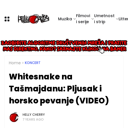
Filmovi
Umetnost
Muzika
Litte
i serije
i strip
Home
KONCERT
Whitesnake na
Tašmajdanu: Pljusak i
horsko pevanje (VIDEO)
HELLY CHERRY
7 YEARS AGO