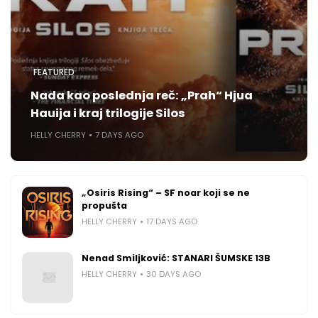
FEATURED
Nada kao poslednja reč: „Prah“ Hjua
Hauija i kraj trilogije Silos
HELLY CHERRY
7 DAYS AGO
„Osiris Rising“ – SF noar koji se ne
propušta
HELLY CHERRY
17 DAYS AGO
Nenad Smiljković: STANARI ŠUMSKE 13B
HELLY CHERRY
30 DAYS AGO