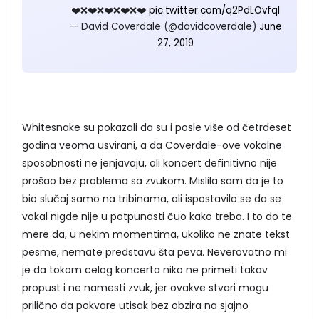
❤️❌❤️❌❤️❌❤️❌❤️
pic.twitter.com/q2PdLOvfql
— David Coverdale (@davidcoverdale)
June
27, 2019
Whitesnake su pokazali da su i posle više od četrdeset
godina veoma usvirani, a da Coverdale-ove vokalne
sposobnosti ne jenjavaju, ali koncert definitivno nije
prošao bez problema sa zvukom. Mislila sam da je to
bio slučaj samo na tribinama, ali ispostavilo se da se
vokal nigde nije u potpunosti čuo kako treba. I to do te
mere da, u nekim momentima, ukoliko ne znate tekst
pesme, nemate predstavu šta peva. Neverovatno mi
je da tokom celog koncerta niko ne primeti takav
propust i ne namesti zvuk, jer ovakve stvari mogu
prilično da pokvare utisak bez obzira na sjajno