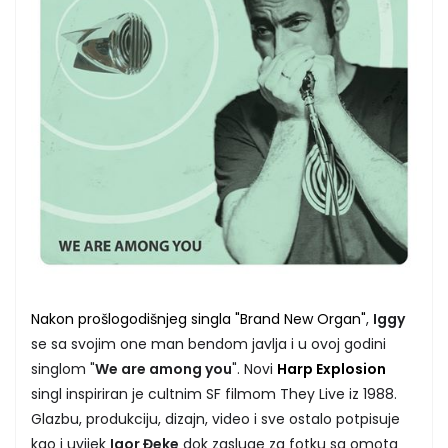
Nakon prošlogodišnjeg singla "Brand New Organ"
,
Iggy
se sa svojim one man bendom javlja i u ovoj godini
singlom "
We are among you
". Novi
Harp Explosion
singl inspiriran je cultnim SF filmom They Live iz 1988.
Glazbu, produkciju, dizajn, video i sve ostalo potpisuje
kao i uvijek
Igor Đeke
dok zasluge za fotku sa omota