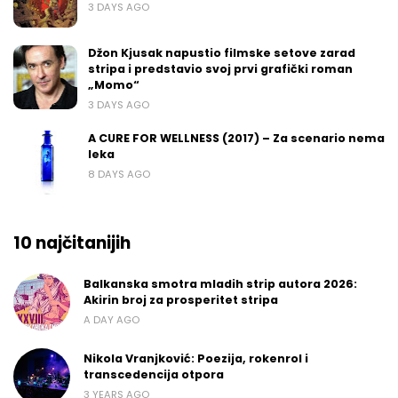
3 DAYS AGO
Džon Kjusak napustio filmske setove zarad
stripa i predstavio svoj prvi grafički roman
„Momo“
3 DAYS AGO
A CURE FOR WELLNESS (2017) – Za scenario nema
leka
8 DAYS AGO
10 najčitanijih
Balkanska smotra mladih strip autora 2026:
Akirin broj za prosperitet stripa
A DAY AGO
Nikola Vranjković: Poezija, rokenrol i
transcedencija otpora
3 YEARS AGO