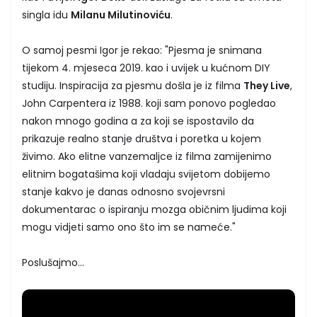
singla idu
Milanu Milutinoviću
.
O samoj pesmi Igor je rekao: "Pjesma je snimana
tijekom 4. mjeseca 2019. kao i uvijek u kućnom DIY
studiju. Inspiracija za pjesmu došla je iz filma
They Live
,
John Carpentera iz 1988. koji sam ponovo pogledao
nakon mnogo godina a za koji se ispostavilo da
prikazuje realno stanje društva i poretka u kojem
živimo. Ako elitne vanzemaljce iz filma zamijenimo
elitnim bogatašima koji vladaju svijetom dobijemo
stanje kakvo je danas odnosno svojevrsni
dokumentarac o ispiranju mozga običnim ljudima koji
mogu vidjeti samo ono što im se nameće."
Poslušajmo...