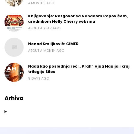
4 MONTHS AGO
Knjigovanje: Razgovor sa Nenadom Popovićem,
urednikom Helly Cherry vebzina
ABOUT A YEAR AGO
Nenad Smiljković: CIMER
ABOUT A MONTH AGO
Nada kao poslednja reč: „Prah“ Hjua Hauija i kraj
trilogije Silos
9 DAYS AGO
Arhiva