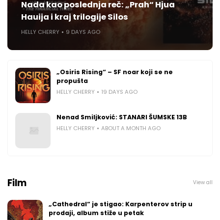
Nada kao poslednja reč: „Prah“ Hjua
Hauija i kraj trilogije Silos
HELLY CHERRY
9 DAYS AGO
„Osiris Rising“ – SF noar koji se ne
propušta
HELLY CHERRY
19 DAYS AGO
Nenad Smiljković: STANARI ŠUMSKE 13B
HELLY CHERRY
ABOUT A MONTH AGO
Film
View all
„Cathedral“ je stigao: Karpenterov strip u
prodaji, album stiže u petak