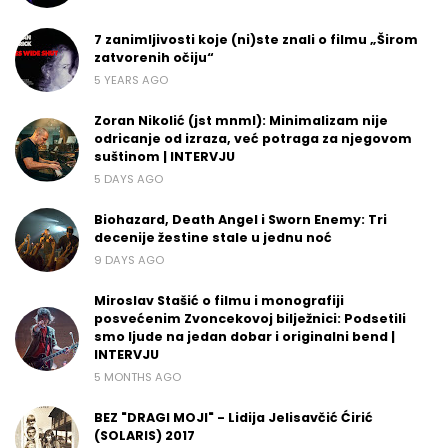
7 zanimljivosti koje (ni)ste znali o filmu „Širom
zatvorenih očiju“
5 YEARS AGO
Zoran Nikolić (jst mnml): Minimalizam nije
odricanje od izraza, već potraga za njegovom
suštinom | INTERVJU
5 DAYS AGO
Biohazard, Death Angel i Sworn Enemy: Tri
decenije žestine stale u jednu noć
9 DAYS AGO
Miroslav Stašić o filmu i monografiji
posvećenim Zvoncekovoj bilježnici: Podsetili
smo ljude na jedan dobar i originalni bend |
INTERVJU
5 MONTHS AGO
BEZ "DRAGI MOJI" - Lidija Jelisavčić Ćirić
(SOLARIS) 2017