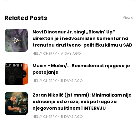
Related Posts
View all
Novi Dinosaur Jr. singl „Blowin' Up“
direktan je i nedvosmislen komentar na
trenutnu društveno-političku klimu u SAD
HELLY CHERRY
A DAY AGO
Mučin - Mučin/... Besmislenost njegovo je
postojanje
HELLY CHERRY
5 DAYS AGO
Zoran Nikolić (jst mnml): Minimalizam nije
odricanje od izraza, već potraga za
njegovom suštinom | INTERVJU
HELLY CHERRY
5 DAYS AGO