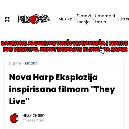
Filmovi
Umetnost
Muzika
Litte
i serije
i strip
Home
MUZIKA
Nova Harp Eksplozija
inspirisana filmom "They
Live"
HELLY CHERRY
7 YEARS AGO