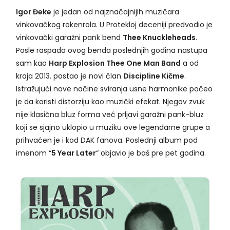
Igor Đeke
je jedan od najznačajnijih muzičara
vinkovačkog rokenrola. U Protekloj deceniji predvodio je
vinkovački garažni pank bend
Thee Knuckleheads
.
Posle raspada ovog benda poslednjih godina nastupa
sam kao
Harp Explosion Thee One Man Band
a od
kraja 2013. postao je novi član
Discipline Kičme
.
Istražujući nove načine sviranja usne harmonike počeo
je da koristi distorziju kao muzički efekat. Njegov zvuk
nije klasična bluz forma već prljavi garažni pank-bluz
koji se sjajno uklopio u muziku ove legendarne grupe a
prihvaćen je i kod DAK fanova. Poslednji album pod
imenom “
5 Year Later
“ objavio je baš pre pet godina.