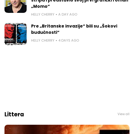
„Momo“
HELLY CHERRY
A DAY AGO
Pre „Britanske invazije“ bili su „Šokovi
budućnosti“
HELLY CHERRY
4 DAYS AGO
Littera
View all