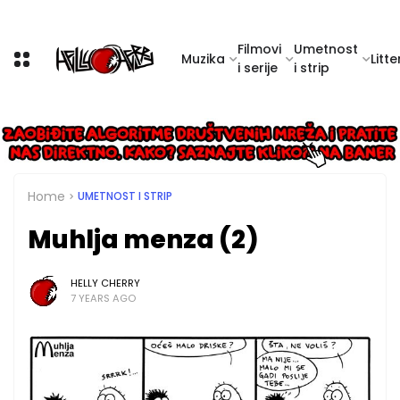
Filmovi
Umetnost
Muzika
Litte
i serije
i strip
Home
UMETNOST I STRIP
Muhlja menza (2)
HELLY CHERRY
7 YEARS AGO