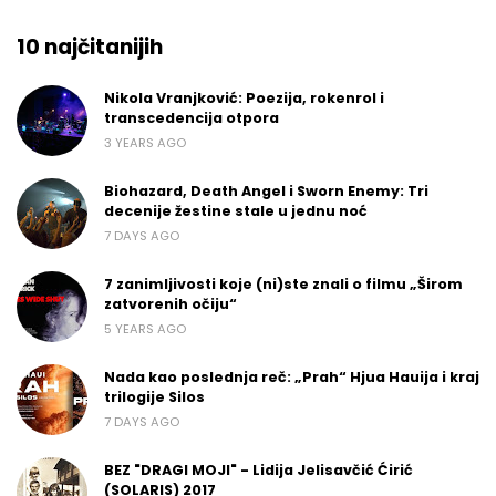
10 najčitanijih
Nikola Vranjković: Poezija, rokenrol i
transcedencija otpora
3 YEARS AGO
Biohazard, Death Angel i Sworn Enemy: Tri
decenije žestine stale u jednu noć
7 DAYS AGO
7 zanimljivosti koje (ni)ste znali o filmu „Širom
zatvorenih očiju“
5 YEARS AGO
Nada kao poslednja reč: „Prah“ Hjua Hauija i kraj
trilogije Silos
7 DAYS AGO
BEZ "DRAGI MOJI" - Lidija Jelisavčić Ćirić
(SOLARIS) 2017