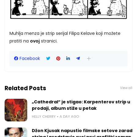
Muhlja menza je strip serijal Filipa Kelave koji možete
pratiti na
ovoj
stranici.
Facebook
Related Posts
View all
„Cathedral“ je stigao: Karpenterov strip u
prodaji, album stiže u petak
HELLY CHERRY
A DAY AGO
Džon Kjusak napustio filmske setove zarad
stripa i predstavio svoj prvi grafički roman