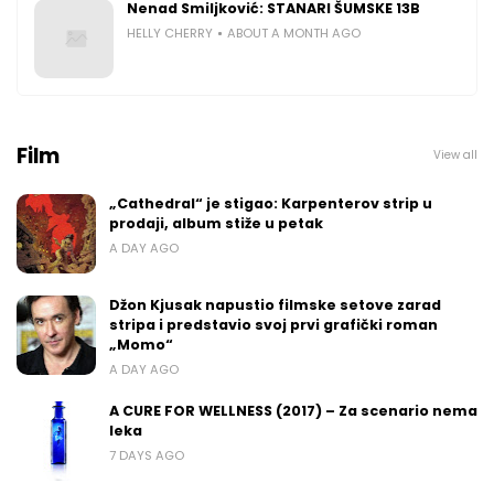
Nenad Smiljković: STANARI ŠUMSKE 13B
HELLY CHERRY
ABOUT A MONTH AGO
Film
View all
„Cathedral“ je stigao: Karpenterov strip u
prodaji, album stiže u petak
A DAY AGO
Džon Kjusak napustio filmske setove zarad
stripa i predstavio svoj prvi grafički roman
„Momo“
A DAY AGO
A CURE FOR WELLNESS (2017) – Za scenario nema
leka
7 DAYS AGO