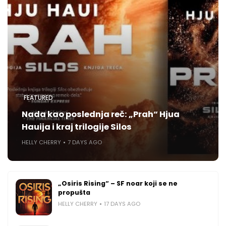
FEATURED
Nada kao poslednja reč: „Prah“ Hjua
Hauija i kraj trilogije Silos
HELLY CHERRY
7 DAYS AGO
„Osiris Rising“ – SF noar koji se ne
propušta
HELLY CHERRY
17 DAYS AGO