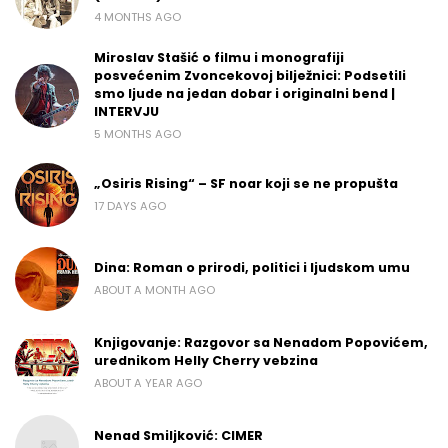
4 MONTHS AGO
Miroslav Stašić o filmu i monografiji
posvećenim Zvoncekovoj bilježnici: Podsetili
smo ljude na jedan dobar i originalni bend |
INTERVJU
5 MONTHS AGO
„Osiris Rising“ – SF noar koji se ne propušta
17 DAYS AGO
Dina: Roman o prirodi, politici i ljudskom umu
ABOUT A MONTH AGO
Knjigovanje: Razgovor sa Nenadom Popovićem,
urednikom Helly Cherry vebzina
ABOUT A YEAR AGO
Nenad Smiljković: CIMER