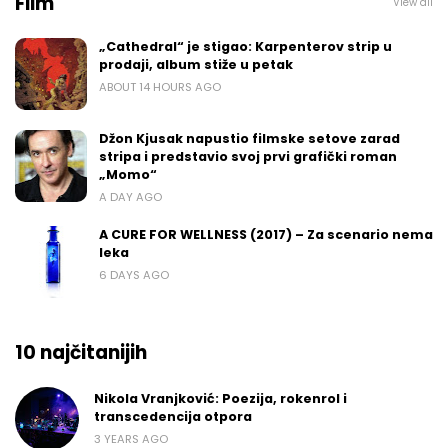
Film
View all
„Cathedral“ je stigao: Karpenterov strip u
prodaji, album stiže u petak
ABOUT 14 HOURS AGO
Džon Kjusak napustio filmske setove zarad
stripa i predstavio svoj prvi grafički roman
„Momo“
A DAY AGO
A CURE FOR WELLNESS (2017) – Za scenario nema
leka
6 DAYS AGO
10 najčitanijih
Nikola Vranjković: Poezija, rokenrol i
transcedencija otpora
3 YEARS AGO