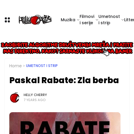
Filmovi
Umetnost
Muzika
Litte
i serije
i strip
Home
UMETNOST I STRIP
Paskal Rabate: Zla berba
HELLY CHERRY
7 YEARS AGO