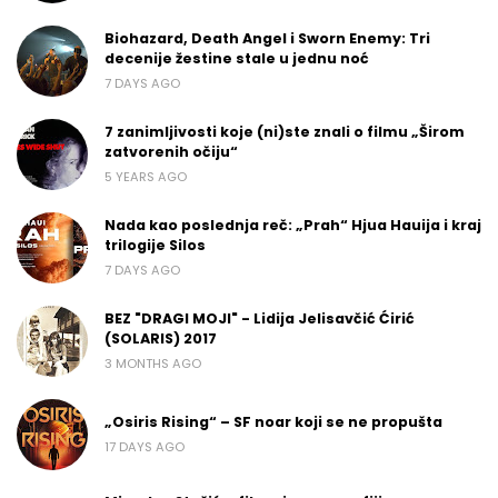
Biohazard, Death Angel i Sworn Enemy: Tri
decenije žestine stale u jednu noć
7 DAYS AGO
7 zanimljivosti koje (ni)ste znali o filmu „Širom
zatvorenih očiju“
5 YEARS AGO
Nada kao poslednja reč: „Prah“ Hjua Hauija i kraj
trilogije Silos
7 DAYS AGO
BEZ "DRAGI MOJI" - Lidija Jelisavčić Ćirić
(SOLARIS) 2017
3 MONTHS AGO
„Osiris Rising“ – SF noar koji se ne propušta
17 DAYS AGO