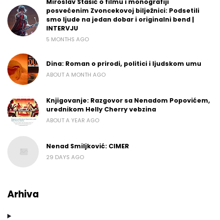
Miroslav Stašić o filmu i monografiji
posvećenim Zvoncekovoj bilježnici: Podsetili
smo ljude na jedan dobar i originalni bend |
INTERVJU
5 MONTHS AGO
Dina: Roman o prirodi, politici i ljudskom umu
ABOUT A MONTH AGO
Knjigovanje: Razgovor sa Nenadom Popovićem,
urednikom Helly Cherry vebzina
ABOUT A YEAR AGO
Nenad Smiljković: CIMER
29 DAYS AGO
Arhiva