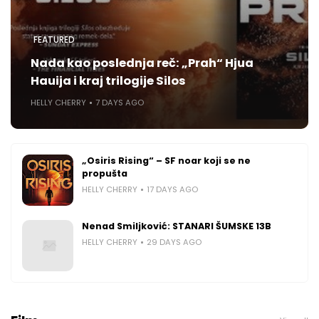
FEATURED
Nada kao poslednja reč: „Prah“ Hjua
Hauija i kraj trilogije Silos
HELLY CHERRY
7 DAYS AGO
„Osiris Rising“ – SF noar koji se ne
propušta
HELLY CHERRY
17 DAYS AGO
Nenad Smiljković: STANARI ŠUMSKE 13B
HELLY CHERRY
29 DAYS AGO