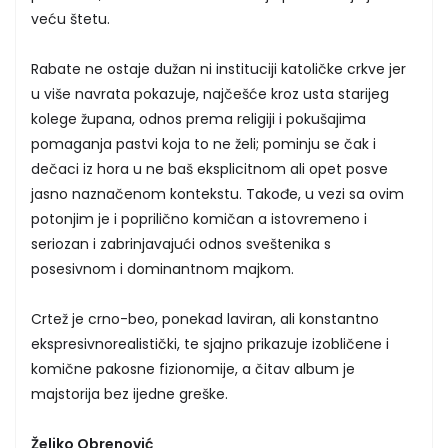
veću štetu.
Rabate ne ostaje dužan ni instituciji katoličke crkve jer
u više navrata pokazuje, najčešće kroz usta starijeg
kolege župana, odnos prema religiji i pokušajima
pomaganja pastvi koja to ne želi; pominju se čak i
dečaci iz hora u ne baš eksplicitnom ali opet posve
jasno naznačenom kontekstu. Takođe, u vezi sa ovim
potonjim je i poprilično komičan a istovremeno i
seriozan i zabrinjavajući odnos sveštenika s
posesivnom i dominantnom majkom.
Crtež je crno-beo, ponekad laviran, ali konstantno
ekspresivnorealistički, te sjajno prikazuje izobličene i
komične pakosne fizionomije, a čitav album je
majstorija bez ijedne greške.
Željko Obrenović