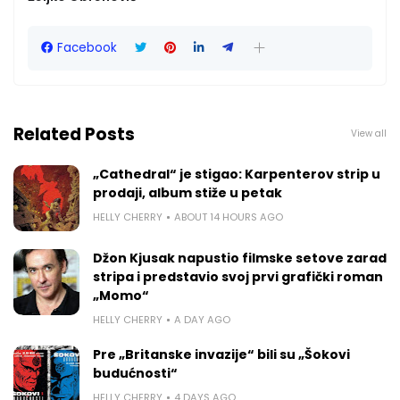
Facebook
Related Posts
View all
„Cathedral“ je stigao: Karpenterov strip u
prodaji, album stiže u petak
HELLY CHERRY
ABOUT 14 HOURS AGO
Džon Kjusak napustio filmske setove zarad
stripa i predstavio svoj prvi grafički roman
„Momo“
HELLY CHERRY
A DAY AGO
Pre „Britanske invazije“ bili su „Šokovi
budućnosti“
HELLY CHERRY
4 DAYS AGO