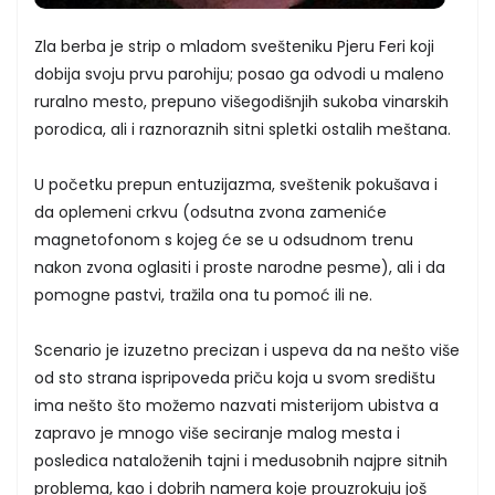
Zla berba je strip o mladom svešteniku Pjeru Feri koji
dobija svoju prvu parohiju; posao ga odvodi u maleno
ruralno mesto, prepuno višegodišnjih sukoba vinarskih
porodica, ali i raznoraznih sitni spletki ostalih meštana.
U početku prepun entuzijazma, sveštenik pokušava i
da oplemeni crkvu (odsutna zvona zameniće
magnetofonom s kojeg će se u odsudnom trenu
nakon zvona oglasiti i proste narodne pesme), ali i da
pomogne pastvi, tražila ona tu pomoć ili ne.
Scenario je izuzetno precizan i uspeva da na nešto više
od sto strana ispripoveda priču koja u svom središtu
ima nešto što možemo nazvati misterijom ubistva a
zapravo je mnogo više seciranje malog mesta i
posledica nataloženih tajni i medusobnih najpre sitnih
problema, kao i dobrih namera koje prouzrokuju još