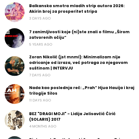
Balkanska smotra mladih strip autora 2026:
Akirin broj za prosperitet stripa
3 DAYS AGO
7 zanimljivosti koje (ni)ste znali o filmu „Širom
zatvorenih očiju“
5 YEARS AGO
Zoran Nikolić (jst mnml): Minimalizam nije
odricanje od izraza, već potraga za njegovom
suštinom | INTERVJU
7 DAYS AGO
Nada kao poslednja reč: „Prah“ Hjua Hauija i kraj
trilogije Silos
11 DAYS AGO
BEZ "DRAGI MOJI" - Lidija Jelisavčić Ćirić
(SOLARIS) 2017
4 MONTHS AGO