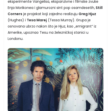
eksperimente Vangelisa, ekspanzivne i filmske zvuke
Enja Morikonea i glamurozni sint pop osamdesetih,
Still
Corners
je projekat koji zajedno realizuju
Greg Hjuz
(Hughes) i
Tesa Marej
(Tessa Murray). Grupa je
osnovana ubrzo nakon što je Hjuz, kao „emigrant“ iz
Amerike, upoznao Tesu na železničkoj stanici u
Londonu.