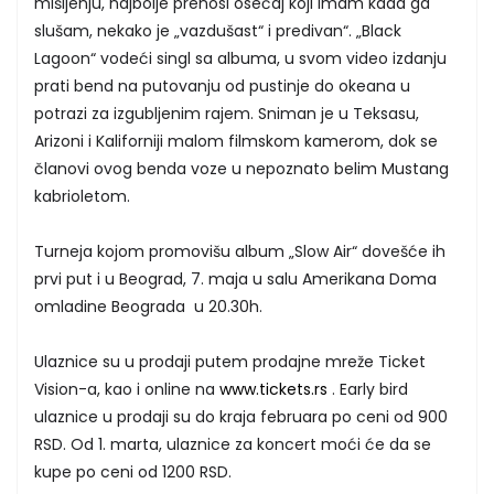
mišljenju, najbolje prenosi osećaj koji imam kada ga
slušam, nekako je „vazdušast“ i predivan“. „Black
Lagoon“ vodeći singl sa albuma, u svom video izdanju
prati bend na putovanju od pustinje do okeana u
potrazi za izgubljenim rajem. Sniman je u Teksasu,
Arizoni i Kaliforniji malom filmskom kamerom, dok se
članovi ovog benda voze u nepoznato belim Mustang
kabrioletom.
Turneja kojom promovišu album „Slow Air“ dovešće ih
prvi put i u Beograd, 7. maja u salu Amerikana Doma
omladine Beograda u 20.30h.
Ulaznice su u prodaji putem prodajne mreže Ticket
Vision-a, kao i online na
www.tickets.rs
. Early bird
ulaznice u prodaji su do kraja februara po ceni od 900
RSD. Od 1. marta, ulaznice za koncert moći će da se
kupe po ceni od 1200 RSD.