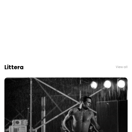
Littera
View all