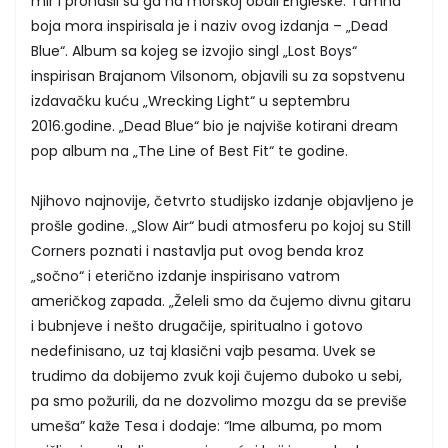
mir i pronašli su ga na morskoj obali Engleske. Tamna
boja mora inspirisala je i naziv ovog izdanja – „Dead
Blue“. Album sa kojeg se izvojio singl „Lost Boys“
inspirisan Brajanom Vilsonom, objavili su za sopstvenu
izdavačku kuću „Wrecking Light“ u septembru
2016.godine. „Dead Blue“ bio je najviše kotirani dream
pop album na „The Line of Best Fit“ te godine.
Njihovo najnovije, četvrto studijsko izdanje objavljeno je
prošle godine. „Slow Air“ budi atmosferu po kojoj su Still
Corners poznati i nastavlja put ovog benda kroz
„sočno“ i eterično izdanje inspirisano vatrom
američkog zapada. „Želeli smo da čujemo divnu gitaru
i bubnjeve i nešto drugačije, spiritualno i gotovo
nedefinisano, uz taj klasični vajb pesama. Uvek se
trudimo da dobijemo zvuk koji čujemo duboko u sebi,
pa smo požurili, da ne dozvolimo mozgu da se previše
umeša” kaže Tesa i dodaje: “Ime albuma, po mom