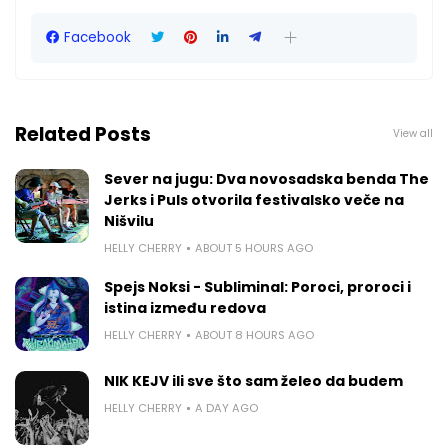
Facebook
Related Posts
View all
Sever na jugu: Dva novosadska benda The
Jerks i Puls otvorila festivalsko veče na
Nišvilu
HELLY CHERRY
ABOUT 5 HOURS AGO
Spejs Noksi - Subliminal: Poroci, proroci i
istina između redova
HELLY CHERRY
ABOUT 8 HOURS AGO
NIK KEJV ili sve što sam želeo da budem
HELLY CHERRY
A DAY AGO