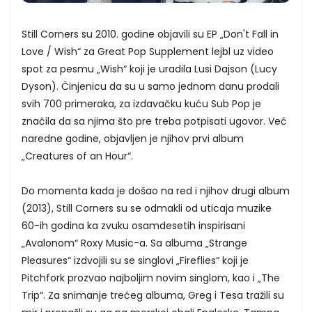
Still Corners su 2010. godine objavili su EP „Don't Fall in
Love / Wish“ za Great Pop Supplement lejbl uz video
spot za pesmu „Wish“ koji je uradila Lusi Dajson (Lucy
Dyson). Činjenicu da su u samo jednom danu prodali
svih 700 primeraka, za izdavačku kuću Sub Pop je
značila da sa njima što pre treba potpisati ugovor. Već
naredne godine, objavljen je njihov prvi album
„Creatures of an Hour“.
Do momenta kada je došao na red i njihov drugi album
(2013), Still Corners su se odmakli od uticaja muzike
60-ih godina ka zvuku osamdesetih inspirisani
„Avalonom“ Roxy Music-a. Sa albuma „Strange
Pleasures“ izdvojili su se singlovi „Fireflies“ koji je
Pitchfork prozvao najboljim novim singlom, kao i „The
Trip“. Za snimanje trećeg albuma, Greg i Tesa tražili su