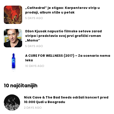
„Cathedral“ je stigao: Karpenterov strip u
prodaji, album stiže u petak
5 DAYS AGO
Džon Kjusak napustio filmske setove zarad
stripa i predstavio svoj prvi grafički roman
„Momo“
5 DAYS AGO
A CURE FOR WELLNESS (2017) – Za scenario nema
leka
10 DAYS AGO
10 najčitanijih
Nick Cave & The Bad Seeds održali koncert pred
10.000 ljudi u Beogradu
2 DAYS AGO