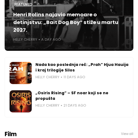
FEATURED
Henri Rolins najavio memoare o
detinjstvu: „Bait Dog Boy“ stiže u martu
2027.
HELLY CHERRY
A DAY AGO
Nada kao poslednja reč: „Prah“ Hjua Hauija
i kraj trilogije Silos
HELLY CHERRY
11 DAYS AGO
„Osiris Rising“ – SF noar koji se ne
propušta
HELLY CHERRY
21 DAYS AGO
Film
View all