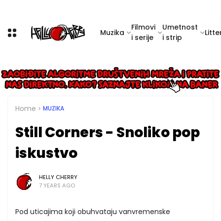
Filmovi
Umetnost
Muzika
Litte
i serije
i strip
Home
MUZIKA
Still Corners - Snoliko pop
iskustvo
HELLY CHERRY
7 YEARS AGO
Pod uticajima koji obuhvataju vanvremenske