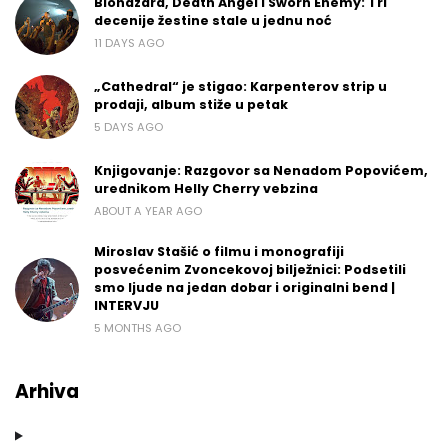
Biohazard, Death Angel i Sworn Enemy: Tri
decenije žestine stale u jednu noć
11 DAYS AGO
„Cathedral“ je stigao: Karpenterov strip u
prodaji, album stiže u petak
5 DAYS AGO
Knjigovanje: Razgovor sa Nenadom Popovićem,
urednikom Helly Cherry vebzina
ABOUT A YEAR AGO
Miroslav Stašić o filmu i monografiji
posvećenim Zvoncekovoj bilježnici: Podsetili
smo ljude na jedan dobar i originalni bend |
INTERVJU
5 MONTHS AGO
Arhiva