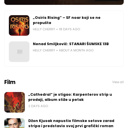
„Osiris Rising“ – SF noar koji se ne
propušta
HELLY CHERRY
18 DAYS AGO
Nenad Smiljković: STANARI ŠUMSKE 13B
HELLY CHERRY
ABOUT A MONTH AGO
Film
View all
„Cathedral“ je stigao: Karpenterov strip u
prodaji, album stiže u petak
2 DAYS AGO
Džon Kjusak napustio filmske setove zarad
stripa i predstavio svoj prvi grafički roman