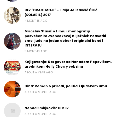
BEZ "DRAGI MOJI" - Lidija Jelisavčić Ćirić
(SOLARIS) 2017
4 MONTHS AGO
Miroslav Stašić o filmu i monografiji
posvećenim Zvoncekovoj bilježnici: Podsetili
smo ljude na jedan dobar i originalni bend |
INTERVJU
5 MONTHS AGO
Knjigovanje: Razgovor sa Nenadom Popovićem,
urednikom Helly Cherry vebzina
ABOUT A YEAR AGO
Dina: Roman o prirodi, politici i ljudskom umu
ABOUT A MONTH AGO
Nenad Smiljković: CIMER
ABOUT A MONTH AGO