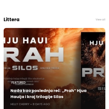
Littera
View all
FEATURED
Nada kao poslednja reč: „Prah“ Hjua
Hauija i kraj trilogije Silos
HELLY CHERRY
8 DAYS AGO