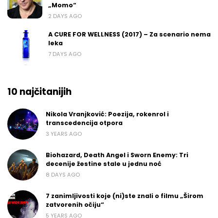
„Momo“
2 DAYS AGO
A CURE FOR WELLNESS (2017) – Za scenario nema
leka
7 DAYS AGO
10 najčitanijih
Nikola Vranjković: Poezija, rokenrol i
transcedencija otpora
3 YEARS AGO
Biohazard, Death Angel i Sworn Enemy: Tri
decenije žestine stale u jednu noć
8 DAYS AGO
7 zanimljivosti koje (ni)ste znali o filmu „Širom
zatvorenih očiju“
5 YEARS AGO