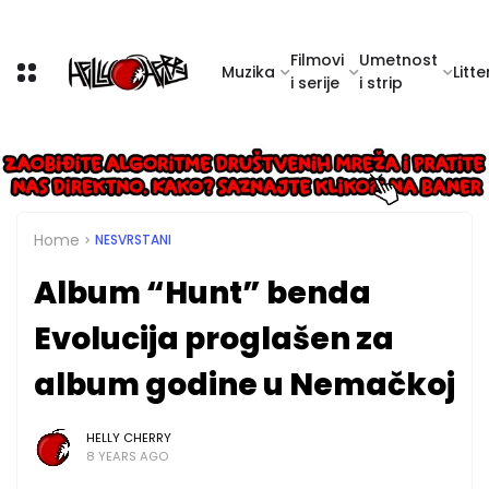
Filmovi
Umetnost
Muzika
Litte
i serije
i strip
Home
NESVRSTANI
Album “Hunt” benda
Evolucija proglašen za
album godine u Nemačkoj
HELLY CHERRY
8 YEARS AGO