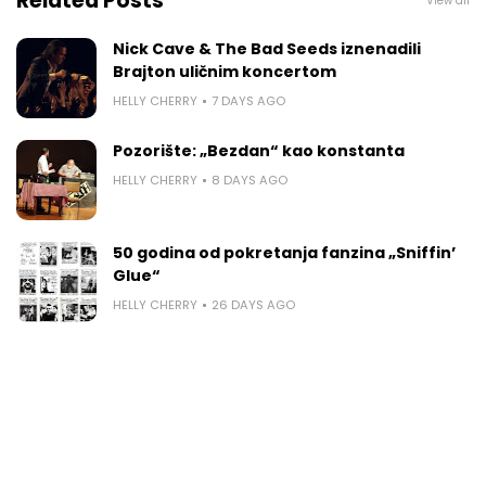
Related Posts
View all
Nick Cave & The Bad Seeds iznenadili
Brajton uličnim koncertom
HELLY CHERRY
7 DAYS AGO
Pozorište: „Bezdan“ kao konstanta
HELLY CHERRY
8 DAYS AGO
50 godina od pokretanja fanzina „Sniffin’
Glue“
HELLY CHERRY
26 DAYS AGO