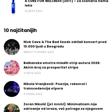
A CURE FOR WELLNESS (2017) – Za scenario nema
leka
9 DAYS AGO
10 najčitanijih
Nick Cave & The Bad Seeds održali koncert pred
10.000 ljudi u Beogradu
ABOUT 17 HOURS AGO
Balkanska smotra mladih strip autora 2026:
Akirin broj za prosperitet stripa
2 DAYS AGO
Nikola Vranjković: Poezija, rokenrol i
transcedencija otpora
3 YEARS AGO
Zoran Nikolić (jst mnml): Minimalizam nije
odricanje od izraza, već potraga za njegovom