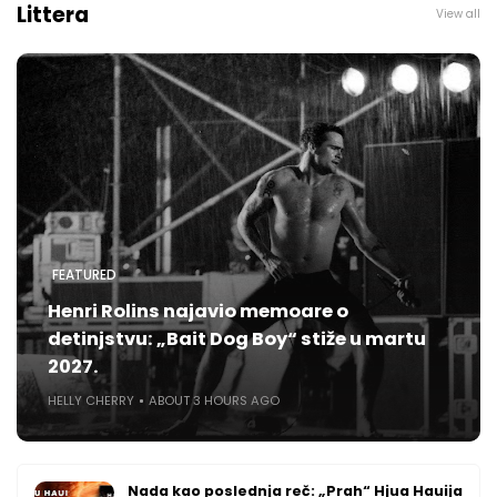
Littera
View all
FEATURED
Henri Rolins najavio memoare o
detinjstvu: „Bait Dog Boy“ stiže u martu
2027.
HELLY CHERRY
ABOUT 3 HOURS AGO
Nada kao poslednja reč: „Prah“ Hjua Hauija