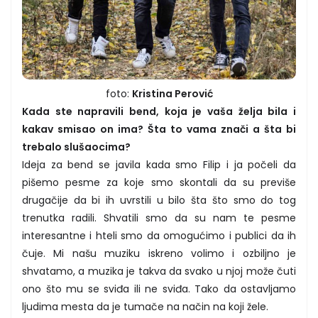
foto:
Kristina Perović
Kada ste napravili bend, koja je vaša želja bila i
kakav smisao on ima? Šta to vama znači a šta bi
trebalo slušaocima?
Ideja za bend se javila kada smo Filip i ja počeli da
pišemo pesme za koje smo skontali da su previše
drugačije da bi ih uvrstili u bilo šta što smo do tog
trenutka radili. Shvatili smo da su nam te pesme
interesantne i hteli smo da omogućimo i publici da ih
čuje. Mi našu muziku iskreno volimo i ozbiljno je
shvatamo, a muzika je takva da svako u njoj može čuti
ono što mu se sviđa ili ne sviđa. Tako da ostavljamo
ljudima mesta da je tumače na način na koji žele.