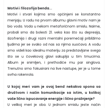
Motivi i filozofija benda...
Motivi i stvari kojima smo opčinjeni se konstantno
menjaju. U radu na prvom albumu glavni motiv nam je
bio voda. Voda u nekom metaforičnom smislu. Naime,
probali smo da bolesti 21. veka kao što su depresija,
šizofrenija i drugi razni mentalni poremećaji približimo
ljudima jer se svako od nas sa njima suočava. A vodu
smo videli kao idealnu materiju za predstavljane svega
što se u čovekovoj glavi sakuplja u tim trnucima.
Album je snimljen, i prethodiće mu par singlova.
Trenutno smo fokusirani na live nastupe, jer je u tome
svrha rokenrola.
U kojoj meri vam je ovaj bend nekakva spona sa
društvom i način komunikacije sa istim, u kolikoj
vaše lično ispucavanje energije i lično pražnjenje?
U velikoj meri je oba. U jednom smislu jeste način