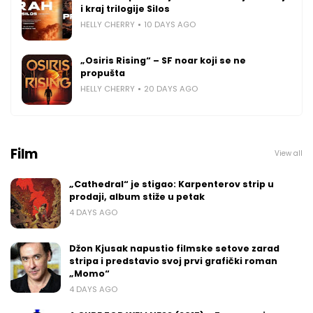
i kraj trilogije Silos
HELLY CHERRY
10 DAYS AGO
„Osiris Rising“ – SF noar koji se ne
propušta
HELLY CHERRY
20 DAYS AGO
Film
View all
„Cathedral“ je stigao: Karpenterov strip u
prodaji, album stiže u petak
4 DAYS AGO
Džon Kjusak napustio filmske setove zarad
stripa i predstavio svoj prvi grafički roman
„Momo“
4 DAYS AGO