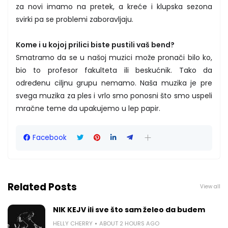
za novi imamo na pretek, a kreće i klupska sezona
svirki pa se problemi zaboravljaju.
Kome i u kojoj prilici biste pustili vaš bend?
Smatramo da se u našoj muzici može pronači bilo ko,
bio to profesor fakulteta ili beskućnik. Tako da
određenu ciljnu grupu nemamo. Naša muzika je pre
svega muzika za ples i vrlo smo ponosni što smo uspeli
mračne teme da upakujemo u lep papir.
Facebook
Related Posts
View all
NIK KEJV ili sve što sam želeo da budem
HELLY CHERRY
ABOUT 2 HOURS AGO