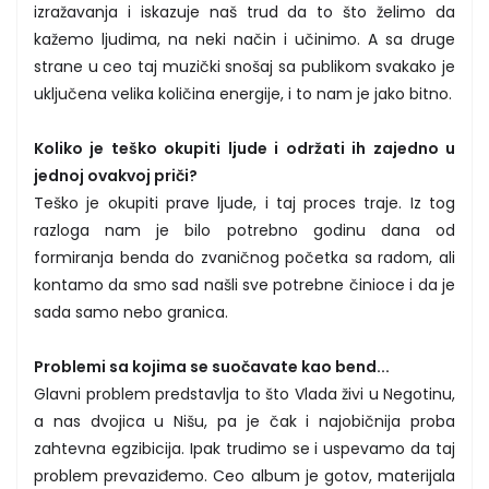
izražavanja i iskazuje naš trud da to što želimo da
kažemo ljudima, na neki način i učinimo. A sa druge
strane u ceo taj muzički snošaj sa publikom svakako je
uključena velika količina energije, i to nam je jako bitno.
Koliko je teško okupiti ljude i održati ih zajedno u
jednoj ovakvoj priči?
Teško je okupiti prave ljude, i taj proces traje. Iz tog
razloga nam je bilo potrebno godinu dana od
formiranja benda do zvaničnog početka sa radom, ali
kontamo da smo sad našli sve potrebne činioce i da je
sada samo nebo granica.
Problemi sa kojima se suočavate kao bend...
Glavni problem predstavlja to što Vlada živi u Negotinu,
a nas dvojica u Nišu, pa je čak i najobičnija proba
zahtevna egzibicija. Ipak trudimo se i uspevamo da taj
problem prevaziđemo. Ceo album je gotov, materijala