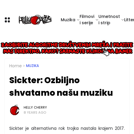
Filmovi
Umetnost
Muzika
Litte
i serije
i strip
Home
MUZIKA
Sickter: Ozbiljno
shvatamo našu muziku
HELLY CHERRY
8 YEARS AGO
Sickter je alternativna rok trojka nastala krajem 2017.