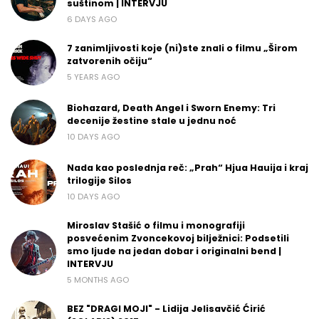
suštinom | INTERVJU
6 DAYS AGO
7 zanimljivosti koje (ni)ste znali o filmu „Širom
zatvorenih očiju“
5 YEARS AGO
Biohazard, Death Angel i Sworn Enemy: Tri
decenije žestine stale u jednu noć
10 DAYS AGO
Nada kao poslednja reč: „Prah“ Hjua Hauija i kraj
trilogije Silos
10 DAYS AGO
Miroslav Stašić o filmu i monografiji
posvećenim Zvoncekovoj bilježnici: Podsetili
smo ljude na jedan dobar i originalni bend |
INTERVJU
5 MONTHS AGO
BEZ "DRAGI MOJI" - Lidija Jelisavčić Ćirić