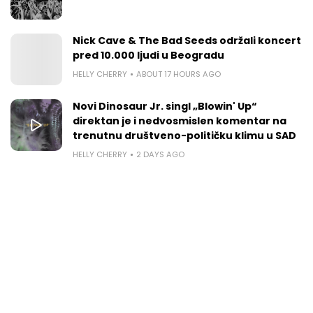
Nick Cave & The Bad Seeds održali koncert
pred 10.000 ljudi u Beogradu
HELLY CHERRY
ABOUT 17 HOURS AGO
Novi Dinosaur Jr. singl „Blowin' Up“
direktan je i nedvosmislen komentar na
trenutnu društveno-političku klimu u SAD
HELLY CHERRY
2 DAYS AGO