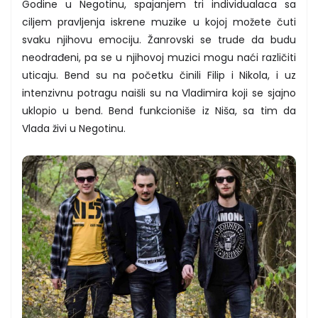
Godine u Negotinu, spajanjem tri individualaca sa
ciljem pravljenja iskrene muzike u kojoj možete čuti
svaku njihovu emociju. Žanrovski se trude da budu
neodrađeni, pa se u njihovoj muzici mogu naći različiti
uticaju. Bend su na početku činili Filip i Nikola, i uz
intenzivnu potragu naišli su na Vladimira koji se sjajno
uklopio u bend. Bend funkcioniše iz Niša, sa tim da
Vlada živi u Negotinu.