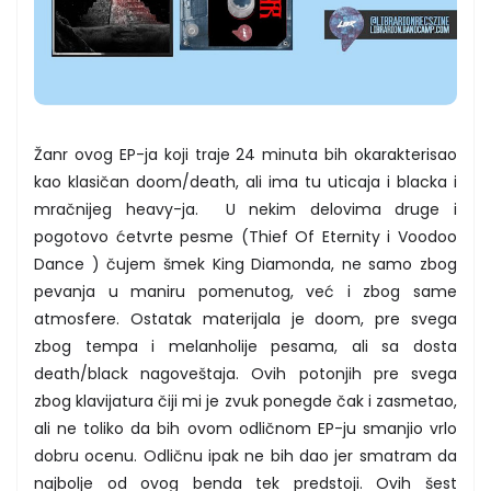
Žanr ovog EP-ja koji traje 24 minuta bih okarakterisao
kao klasičan doom/death, ali ima tu uticaja i blacka i
mračnijeg heavy-ja. U nekim delovima druge i
pogotovo ćetvrte pesme (Thief Of Eternity i Voodoo
Dance ) čujem šmek King Diamonda, ne samo zbog
pevanja u maniru pomenutog, već i zbog same
atmosfere. Ostatak materijala je doom, pre svega
zbog tempa i melanholije pesama, ali sa dosta
death/black nagoveštaja. Ovih potonjih pre svega
zbog klavijatura čiji mi je zvuk ponegde čak i zasmetao,
ali ne toliko da bih ovom odličnom EP-ju smanjio vrlo
dobru ocenu. Odličnu ipak ne bih dao jer smatram da
najbolje od ovog benda tek predstoji. Ovih šest