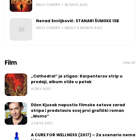
HELLY CHERRY
18 DAYS AGO
Nenad Smiljković: STANARI ŠUMSKE 13B
HELLY CHERRY
ABOUT A MONTH AGO
Film
View all
„Cathedral“ je stigao: Karpenterov strip u
prodaji, album stiže u petak
A DAY AGO
Džon Kjusak napustio filmske setove zarad
stripa i predstavio svoj prvi grafički roman
„Momo“
2 DAYS AGO
A CURE FOR WELLNESS (2017) – Za scenario nema