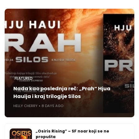
FEATURED
Nada kao poslednja reč: „Prah“ Hjua
Hauija i kraj trilogije Silos
HELLY CHERRY
8 DAYS AGO
„Osiris Rising“ – SF noar koji se ne
propušta