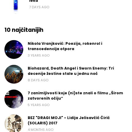
leka
7 DAYS AGO
10 najčitanijih
Nikola Vranjković: Poezija, rokenrol i
transcedencija otpora
3 YEARS AGO
Biohazard, Death Angel i Sworn Enemy: Tri
decenije žestine stale u jednu noć
8 DAYS AGO
7 zanimljivosti koje (ni)ste znali o filmu „Širom
zatvorenih očiju“
5 YEARS AGO
BEZ "DRAGI MOJI" - Lidija Jelisavčić Ćirić
(SOLARIS) 2017
4 MONTHS AGO