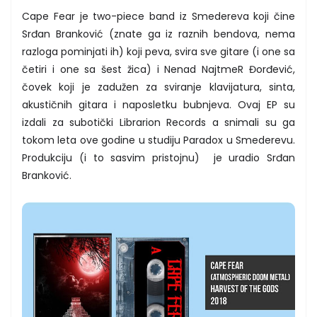
Cape Fear je two-piece band iz Smedereva koji čine
Srđan Branković (znate ga iz raznih bendova, nema
razloga pominjati ih) koji peva, svira sve gitare (i one sa
četiri i one sa šest žica) i Nenad NajtmeR Đorđević,
čovek koji je zadužen za sviranje klavijatura, sinta,
akustičnih gitara i naposletku bubnjeva. Ovaj EP su
izdali za subotički Librarion Records a snimali su ga
tokom leta ove godine u studiju Paradox u Smederevu.
Produkciju (i to sasvim pristojnu) je uradio Srđan
Branković.