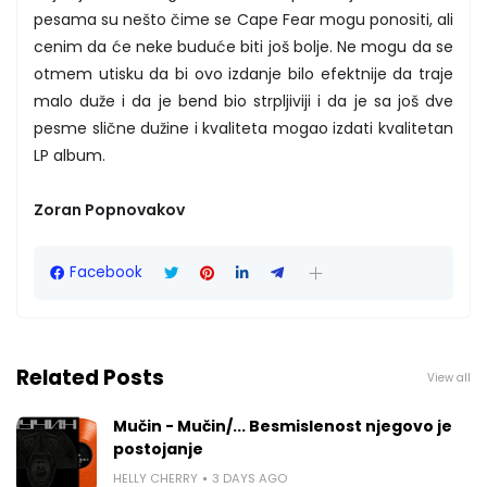
pesama su nešto čime se Cape Fear mogu ponositi, ali
cenim da će neke buduće biti još bolje. Ne mogu da se
otmem utisku da bi ovo izdanje bilo efektnije da traje
malo duže i da je bend bio strpljiviji i da je sa još dve
pesme slične dužine i kvaliteta mogao izdati kvalitetan
LP album.
Zoran Popnovakov
Facebook
Related Posts
View all
Mučin - Mučin/... Besmislenost njegovo je
postojanje
HELLY CHERRY
3 DAYS AGO