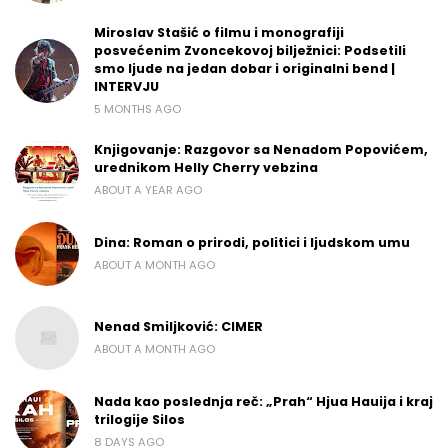
Miroslav Stašić o filmu i monografiji
posvećenim Zvoncekovoj bilježnici: Podsetili
smo ljude na jedan dobar i originalni bend |
INTERVJU
5 MONTHS AGO
Knjigovanje: Razgovor sa Nenadom Popovićem,
urednikom Helly Cherry vebzina
ABOUT A YEAR AGO
Dina: Roman o prirodi, politici i ljudskom umu
ABOUT A MONTH AGO
Nenad Smiljković: CIMER
ABOUT A MONTH AGO
Nada kao poslednja reč: „Prah“ Hjua Hauija i kraj
trilogije Silos
8 DAYS AGO