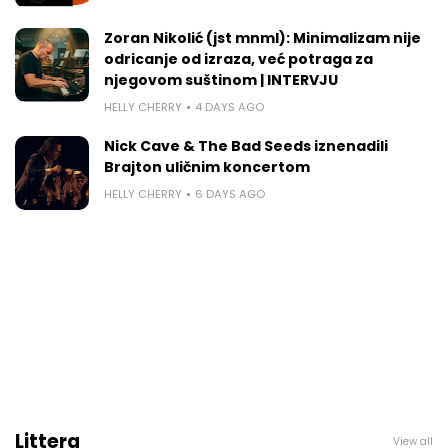
Zoran Nikolić (jst mnml): Minimalizam nije
odricanje od izraza, već potraga za
njegovom suštinom | INTERVJU
HELLY CHERRY
4 DAYS AGO
Nick Cave & The Bad Seeds iznenadili
Brajton uličnim koncertom
HELLY CHERRY
6 DAYS AGO
Littera
View all