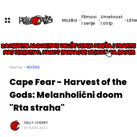
Filmovi
Umetnost
Muzika
Litte
i serije
i strip
Home
MUZIKA
Cape Fear - Harvest of the
Gods: Melanholični doom
"Rta straha"
HELLY CHERRY
8 YEARS AGO