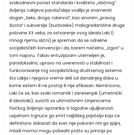
svakodnevni porast standarda i kvaliteta „običnog“
življenja. Lakijeva parola/ideja vodilja je znameniti
slogan „Seks, droga, rokenrol“, kao sinonim „pravog
života“ i subverzije (buržoaske) malograđanštine druge
polovine XX veka; za ostvarenje ovog ideala Laki (i
mnogi njemu slični) je spreman da se odrekne
socijalističkih konvencija i da, barem načelno, „izgori“ u
tom naporu. Takav entuzijazam utemeljen je,
paradoksalno, upravo na uverenosti u stabilnost i
funkcionisanje tog socijalističkog društvenog sistema
što Lakija i njegovo vreme deli od današnjeg doba u
kome sistem ili ne postoji ili nije efikasan. Neminovno,
Laki će se, kao svaki romantik i zanesenjak (umetnički
ili ideološki), suočiti sa ultimativnim činjenicama
fizičkog življenja-opstanka. Iz lagodne uljuljkanosti
uspehom trgnuće ga smrt najbližeg prijatelja koja će
definitivno dokazati da svet nije pokoren niti ga sjajni,
mladi momci mogu pobediti pošto su principi po