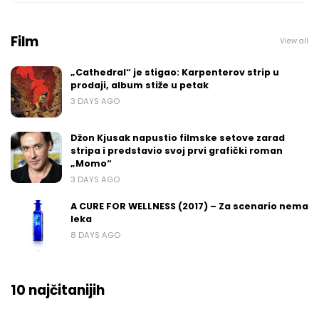
Film
View all
„Cathedral“ je stigao: Karpenterov strip u
prodaji, album stiže u petak
3 DAYS AGO
Džon Kjusak napustio filmske setove zarad
stripa i predstavio svoj prvi grafički roman
„Momo“
3 DAYS AGO
A CURE FOR WELLNESS (2017) – Za scenario nema
leka
8 DAYS AGO
10 najčitanijih