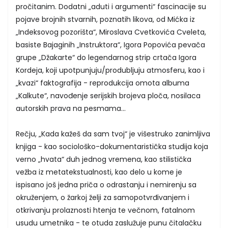
pročitanim. Dodatni „aduti i argumenti“ fascinacije su
pojave brojnih stvarnih, poznatih likova, od Mićka iz
„Indeksovog pozorišta“, Miroslava Cvetkovića Cveleta,
basiste Bajaginih „Instruktora“, Igora Popovića pevača
grupe „Džakarte“ do legendarnog strip crtača Igora
Kordeja, koji upotpunjuju/produbljuju atmosferu, kao i
„kvazi“ faktografija - reprodukcija omota albuma
„Kalkute“, navođenje serijskih brojeva ploča, nosilaca
autorskih prava na pesmama...
Rečju, „Kada kažeš da sam tvoj“ je višestruko zanimljiva
knjiga - kao sociološko-dokumentaristička studija koja
verno „hvata“ duh jednog vremena, kao stilistička
vežba iz metatekstualnosti, kao delo u kome je
ispisano još jedna priča o odrastanju i nemirenju sa
okruženjem, o žarkoj želji za samopotvrđivanjem i
otkrivanju prolaznosti htenja te večnom, fatalnom
usudu umetnika - te otuda zaslužuje punu čitalačku