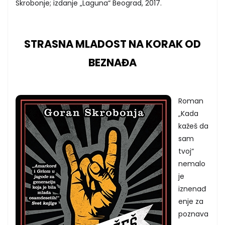
Skrobonje; izdanje „Laguna“ Beograd, 2017.
STRASNA MLADOST NA KORAK OD
BEZNAĐA
Roman
„Kada
kažeš da
sam
tvoj“
nemalo
je
iznenađ
enje za
poznava