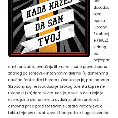
oce
dosadaš
njeg
opusa
Gorana
Skrobonj
e (1962),
jednog
od
najzapaž
enijih prozaista ovdašnje literarne scene prevashodno
znanog po žanrovski intoniranim delima (u domenima
naučne fantastike i horora). Ova knjiga je, pak, potvrda
Skrobonjinog nesvakidašnje širokog talenta koji se ne
uklapa u (za)date okvire. Reč je, dakle, o delu koje je
esencijalno ukorenjeno u ovdašnju blisku prošlost:
osnovna priča prati stasavanje Lazara Petronijevića
Lakija i njegov ulazak u svet beogradske i jugoslovenske