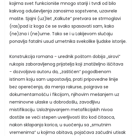
kojima svet funkcioniše mnogo stariji i tvrđi od bilo
kakvog oduševljenja zanosima sopstvene, uzavrele
mašte. Sjajni (uz)let „Kalkute“ pretvara se strmoglavi
(ras)pad iz koga će se svako spasavati sam, kako
(ne)zna i (ne)ume. Tako se i u Lakijevom slučaju
ponavlja fatalni usud umetnika svekolike ljudske istorije.
Konstrukcija romana - urednik poštom dobija „sirovi“
rukopis zaboravljenog prijatelja koji znatiželjno iščitava
- dozvoljava autoru da, „zaštićen“ pogodbenom
istinom koju sam uspostavlja, prati pripovedne linije
bez operećenja, da menja rakurse, poigrava se
dokumentarnošću i fikcijom, njihovim mešanjem uz
neminovne ulaske u dobrodošlu, zavodljivu
mistifikaciju. Usložnjavanjem metafikcijskih nivoa
dostiže se veći stepen uverljivosti što kod čitaoca,
nakon sklapanja korica, u suočenju sa „smutnim
vremenima“ u kojima obitava, pojačava začudni utisak