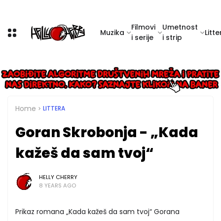
Filmovi
Umetnost
Muzika
Litte
i serije
i strip
Home
LITTERA
Goran Skrobonja - „Kada
kažeš da sam tvoj“
HELLY CHERRY
8 YEARS AGO
Prikaz romana „Kada kažeš da sam tvoj“ Gorana