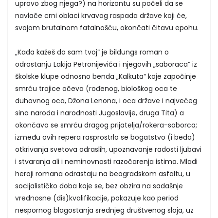
upravo zbog njega?) na horizontu su počeli da se
navlače crni oblaci krvavog raspada države koji će,
svojom brutalnom fatalnošću, okončati čitavu epohu.
„Kada kažeš da sam tvoj“ je bildungs roman o
odrastanju Lakija Petronijevića i njegovih „saboraca“ iz
školske klupe odnosno benda „Kalkuta“ koje započinje
smrću trojice očeva (rođenog, biološkog oca te
duhovnog oca, Džona Lenona, i oca države i najvećeg
sina naroda i narodnosti Jugoslavije, druga Tita) a
okončava se smrću dragog prijatelja/rokera-saborca;
između ovih repera rasprostrlo se bogatstvo (i beda)
otkrivanja svetova odraslih, upoznavanje radosti ljubavi
i stvaranja ali i neminovnosti razočarenja istima. Mladi
heroji romana odrastaju na beogradskom asfaltu, u
socijalističko doba koje se, bez obzira na sadašnje
vrednosne (dis)kvalifikacije, pokazuje kao period
nespornog blagostanja srednjeg društvenog sloja, uz