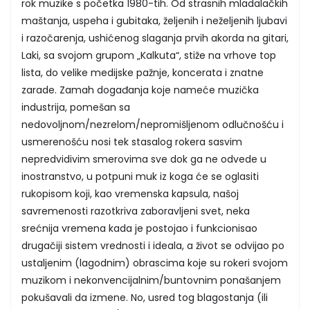
rok muzike s početka 1980-tih. Od strasnih mladalačkih
maštanja, uspeha i gubitaka, željenih i neželjenih ljubavi
i razočarenja, ushićenog slaganja prvih akorda na gitari,
Laki, sa svojom grupom „Kalkuta“, stiže na vrhove top
lista, do velike medijske pažnje, koncerata i znatne
zarade. Zamah događanja koje nameće muzička
industrija, pomešan sa
nedovoljnom/nezrelom/nepromišljenom odlučnošću i
usmerenošću nosi tek stasalog rokera sasvim
nepredvidivim smerovima sve dok ga ne odvede u
inostranstvo, u potpuni muk iz koga će se oglasiti
rukopisom koji, kao vremenska kapsula, našoj
savremenosti razotkriva zaboravljeni svet, neka
srećnija vremena kada je postojao i funkcionisao
drugačiji sistem vrednosti i ideala, a život se odvijao po
ustaljenim (lagodnim) obrascima koje su rokeri svojom
muzikom i nekonvencijalnim/buntovnim ponašanjem
pokušavali da izmene. No, usred tog blagostanja (ili