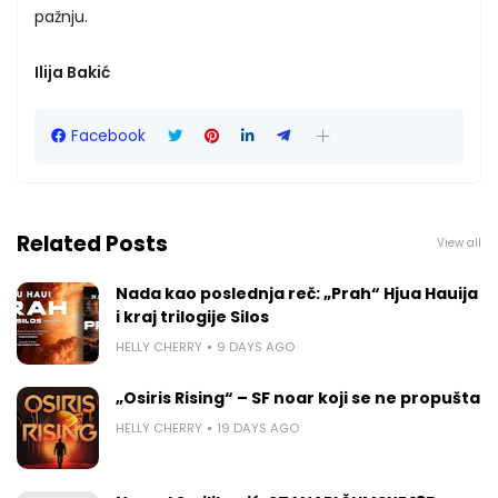
pažnju.
Ilija Bakić
Facebook
Related Posts
View all
Nada kao poslednja reč: „Prah“ Hjua Hauija
i kraj trilogije Silos
HELLY CHERRY
9 DAYS AGO
„Osiris Rising“ – SF noar koji se ne propušta
HELLY CHERRY
19 DAYS AGO