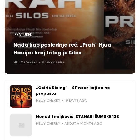
FEATURED
Nada kao poslednja reč: „Prah“ Hjua
Hauija i kraj trilogije Silos
HELLY CHERRY
9 DAYS AGO
„Osiris Rising“ – SF noar koji se ne
propušta
HELLY CHERRY
19 DAYS AGO
Nenad Smiljković: STANARI ŠUMSKE 13B
HELLY CHERRY
ABOUT A MONTH AGO