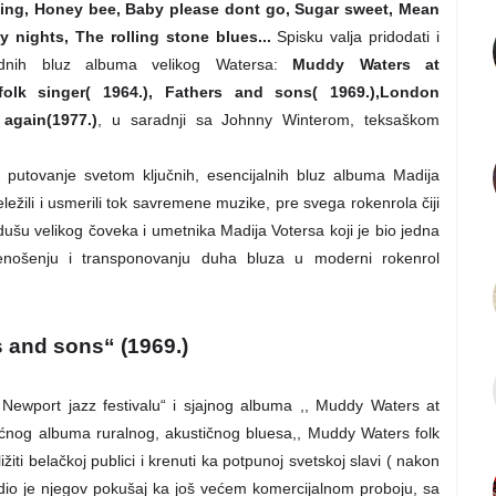
ing, Honey bee, Baby please dont go, Sugar sweet, Mean
y nights, The rolling stone blues...
Spisku valja pridodati i
udnih bluz albuma velikog Watersa:
Muddy Waters at
folk singer( 1964.), Fathers and sons( 1969.),London
 again(1977.)
, u saradnji sa Johnny Winterom, teksaškom
 putovanje svetom ključnih, esencijalnih bluz albuma Madija
ležili i usmerili tok savremene muzike, pre svega rokenrola čiji
dušu velikog čoveka i umetnika Madija Votersa koji je bio jedna
enošenju i transponovanju duha bluza u moderni rokenrol
s and sons“ (1969.)
Newport jazz festivalu“ i sjajnog albuma ,, Muddy Waters at
nog albuma ruralnog, akustičnog bluesa,, Muddy Waters folk
ižiti belačkoj publici i krenuti ka potpunoj svetskoj slavi ( nakon
dio je njegov pokušaj ka još većem komercijalnom proboju, sa