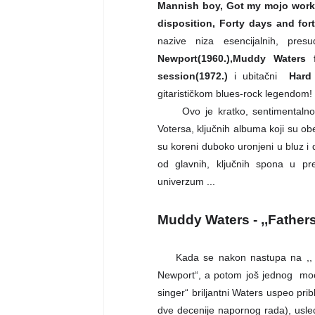
Mannish boy, Got my mojo work
disposition, Forty days and fort
nazive niza esencijalnih, pres
Newport(1960.),Muddy Waters 
session(1972.)
i ubitačni
Hard
gitarističkom blues-rock legendom!
Ovo je kratko, sentimentalno
Votersa, ključnih albuma koji su obe
su koreni duboko uronjeni u bluz i 
od glavnih, ključnih spona u pr
univerzum ...
Muddy Waters - ,,Father
Kada se nakon nastupa na ,, 
Newport“, a potom još jednog
moć
singer“ briljantni Waters uspeo pribl
dve decenije napornog rada), usle