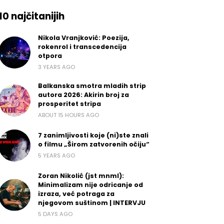
10 najčitanijih
Nikola Vranjković: Poezija,
rokenrol i transcedencija
otpora
3 YEARS AGO
Balkanska smotra mladih strip
autora 2026: Akirin broj za
prosperitet stripa
ABOUT 15 HOURS AGO
7 zanimljivosti koje (ni)ste znali
o filmu „Širom zatvorenih očiju“
5 YEARS AGO
Zoran Nikolić (jst mnml):
Minimalizam nije odricanje od
izraza, već potraga za
njegovom suštinom | INTERVJU
5 DAYS AGO