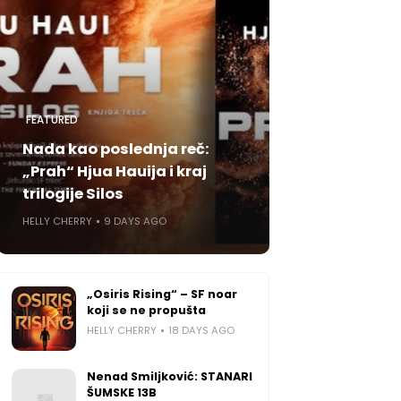
FEATURED
Nada kao poslednja reč:
„Prah“ Hjua Hauija i kraj
trilogije Silos
HELLY CHERRY
9 DAYS AGO
„Osiris Rising“ – SF noar
koji se ne propušta
HELLY CHERRY
18 DAYS AGO
Nenad Smiljković: STANARI
ŠUMSKE 13B