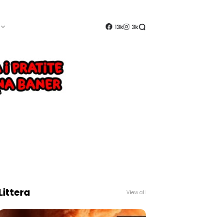
13k
3k
Littera
View all