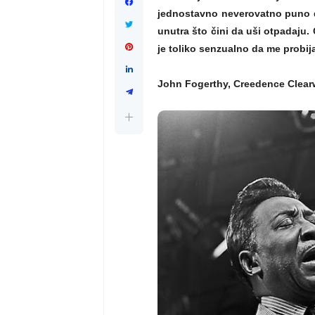
jednostavno neverovatno puno duh
unutra što čini da uši otpadaju.
je toliko senzualno da me probija
John Fogerthy, Creedence Clear