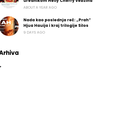
urednikom Helly Cherry vebzina
ABOUT A YEAR AGO
Nada kao poslednja reč: „Prah“
Hjua Hauija i kraj trilogije Silos
9 DAYS AGO
Arhiva