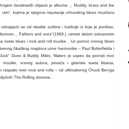
Krajem šezdesetih objavio je albume: ,, Muddy, brass and the
the rain“, kojima je njegova reputacija vrhunskog blues muzičara
dvajajući se od vlastite suštine i tradicije iz koje je ponikao,
albumom ,, Fathers and sons“(1969.), remek delom ostvarenim
a sveta blues i rock and roll muzike... Uz pomoć vrsnog blues
nstvenog čikaškog majstora usne harmonike – Paul Butterfielda i
 Duck“ Dunn & Buddy Miles, Waters je uspeo da povrati moć
muzike, vrsnog autora, pevača i gitariste sveta bluesa,
 raspalio svet rock and rolla – od ultimativnog Chuck Berryja
ljučnih The Rolling stonesa...