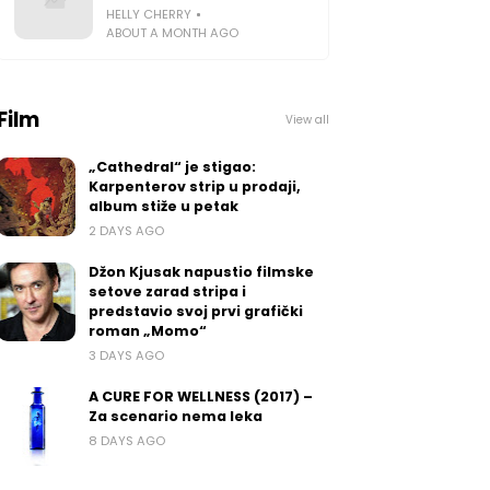
HELLY CHERRY
ABOUT A MONTH AGO
Film
View all
„Cathedral“ je stigao:
Karpenterov strip u prodaji,
album stiže u petak
2 DAYS AGO
Džon Kjusak napustio filmske
setove zarad stripa i
predstavio svoj prvi grafički
roman „Momo“
3 DAYS AGO
A CURE FOR WELLNESS (2017) –
Za scenario nema leka
8 DAYS AGO