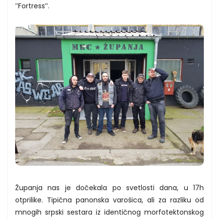
’’Fortress’’.
Županja nas je dočekala po svetlosti dana, u 17h
otprilike. Tipična panonska varošica, ali za razliku od
mnogih srpski sestara iz identičnog morfotektonskog