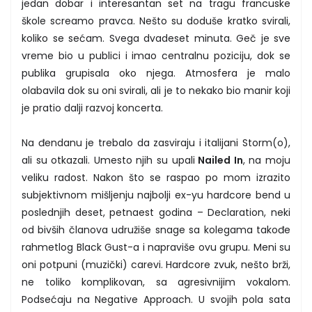
jedan dobar i interesantan set na tragu francuske
škole screamo pravca. Nešto su doduše kratko svirali,
koliko se sećam. Svega dvadeset minuta. Geč je sve
vreme bio u publici i imao centralnu poziciju, dok se
publika grupisala oko njega. Atmosfera je malo
olabavila dok su oni svirali, ali je to nekako bio manir koji
je pratio dalji razvoj koncerta.
Na đendanu je trebalo da zasviraju i italijani Storm(o),
ali su otkazali. Umesto njih su upali
Nailed In
, na moju
veliku radost. Nakon što se raspao po mom izrazito
subjektivnom mišljenju najbolji ex-yu hardcore bend u
poslednjih deset, petnaest godina – Declaration, neki
od bivših članova udružiše snage sa kolegama takođe
rahmetlog Black Gust-a i napraviše ovu grupu. Meni su
oni potpuni (muzički) carevi. Hardcore zvuk, nešto brži,
ne toliko komplikovan, sa agresivnijim vokalom.
Podsećaju na Negative Approach. U svojih pola sata