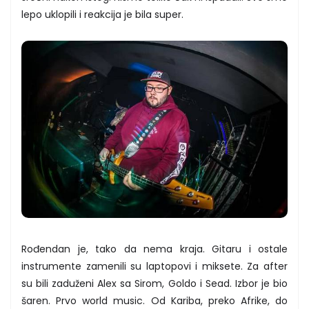
lepo uklopili i reakcija je bila super.
Rođendan je, tako da nema kraja. Gitaru i ostale
instrumente zamenili su laptopovi i miksete. Za after
su bili zaduženi Alex sa Sirom, Goldo i Sead. Izbor je bio
šaren. Prvo world music. Od Kariba, preko Afrike, do