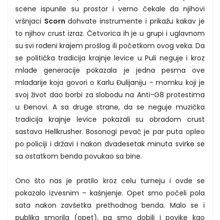
scene ispunile su prostor i verno čekale da njihovi
vršnjaci
Scorn
dohvate instrumente i prikažu kakav je
to njihov crust izraz. Četvorica ih je u grupi i uglavnom
su svi rođeni krajem prošlog ili početkom ovog veka. Da
se politička tradicija krajnje levice u Puli neguje i kroz
mlađe generacije pokazala je jedna pesma ove
mlađarije koja govori o Karlu Đulijaniju - momku koji je
svoj život dao borbi za slobodu na Anti-G8 protestima
u Đenovi. A sa druge strane, da se neguje muzička
tradicija krajnje levice pokazali su obradom crust
sastava Hellkrusher. Bosonogi pevač je par puta opleo
po policiji i državi i nakon dvadesetak minuta svirke se
sa ostatkom benda povukao sa bine.
Ono što nas je pratilo kroz celu turneju i ovde se
pokazalo izvesnim – kašnjenje. Opet smo počeli pola
sata nakon zavšetka prethodnog benda. Malo se i
publika smorila (opet), pa smo dobili i povike kao