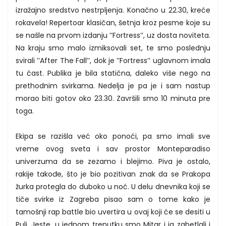
izražajno sredstvo nestrpljenja. Konačno u 22.30, kreće
rokavela! Repertoar klasičan, šetnja kroz pesme koje su
se našle na prvom izdanju ’’Fortress’’, uz dosta noviteta.
Na kraju smo malo izmiksovali set, te smo poslednju
svirali ’’After The Fall’’, dok je ’’Fortress’’ uglavnom imala
tu čast. Publika je bila statična, daleko više nego na
prethodnim svirkama. Nedelja je pa je i sam nastup
morao biti gotov oko 23.30. Završili smo 10 minuta pre
toga.
Ekipa se razišla već oko ponoći, pa smo imali sve
vreme ovog sveta i sav prostor Monteparadiso
univerzuma da se zezamo i blejimo. Piva je ostalo,
rakije takođe, što je bio pozitivan znak da se Prakopa
žurka protegla do duboko u noć. U delu dnevnika koji se
tiče svirke iz Zagreba pisao sam o tome kako je
tamošnji rap battle bio uvertira u ovaj koji će se desiti u
Puli. Jeste, u jednom trenutku smo Mitar i ja zabetlali i