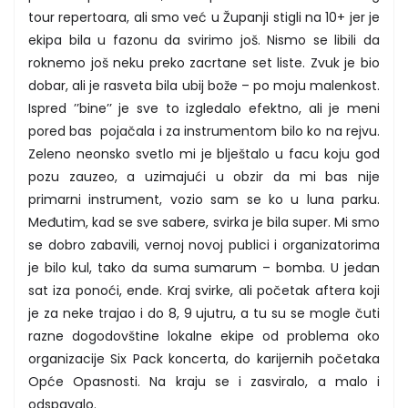
tour repertoara, ali smo već u Županji stigli na 10+ jer je
ekipa bila u fazonu da svirimo još. Nismo se libili da
roknemo još neku preko zacrtane set liste. Zvuk je bio
dobar, ali je rasveta bila ubij bože – po moju malenkost.
Ispred ’’bine’’ je sve to izgledalo efektno, ali je meni
pored bas pojačala i za instrumentom bilo ko na rejvu.
Zeleno neonsko svetlo mi je blještalo u facu koju god
pozu zauzeo, a uzimajući u obzir da mi bas nije
primarni instrument, vozio sam se ko u luna parku.
Međutim, kad se sve sabere, svirka je bila super. Mi smo
se dobro zabavili, vernoj novoj publici i organizatorima
je bilo kul, tako da suma sumarum – bomba. U jedan
sat iza ponoći, ende. Kraj svirke, ali početak aftera koji
je za neke trajao i do 8, 9 ujutru, a tu su se mogle čuti
razne dogodovštine lokalne ekipe od problema oko
organizacije Six Pack koncerta, do karijernih početaka
Opće Opasnosti. Na kraju se i zasviralo, a malo i
odspavalo.