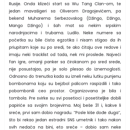
Rusije. Onda klizeći start sa Wu Tang Clan-om, te
jedan mavašigeri sa Oliverom Dragojevićem, pa
bekend Muharema Serbezovskog (Džingo, Džingo,
Mango Džingo) i šah mat sa nekim srpskim
narodnjacima i trubama. Ludilo. Neke numere sa
početka su bile čista egzotika i nisam stigao da ih
priupitam koje su po sredi, te ako čitaju ove redove i
imaju neki tracklist od tada, nek mi proslede. Najveći
fan igre, omanji panker sa čirokanom po sred srede,
nije posustajao, pa je solo plesao do iznemoglosti.
Odnosno do trenutka kada su izneli neku lutku punjenu
bombonama koju su bejzbol palicom raspizdili i tako
pobombonili ceo prostor. Organizovana je bila i
tombola. Pre svirke su svi posetioci i posetiteljke dobili
papiriće sa svojim brojevima. Moj beše 31 i, kakve li
sreće, prvi sam dobio nagradu. ’’Posle kiše dođe duga’’,
što bi rekao jedan estradni SNS umetnik i tako nakon
svih nedaća na bini, eto sreće – dobio sam neke