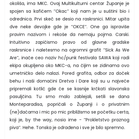
okoliša, ima MKC. Ovaj Multikulturni centar Županje je
spojen sa kafićem ’’Okac’’ koji nam je u suštini bio i
odrednica. Prvi skeč se desio na raskrsnici. Mitar upita
dve neke devojke gde je ’’OKCE’’. One ga ispraviše
pravim nazivom i rekoše da nemaju pojma. Carski.
Intuitivno zapičismo pravo od glavne gradske
raskrsnice i naletesmo na ogromni grafit ’’Sick As We
Are’’, inače ceo naziv hc/punk festivala SAWA koji radi
ekipa okupljena oko MKC-a, na čijim se zidinama ovo
umetničko delo nalazi. Pored grafita, odbor za doček
behu i naši domaćini Dretva i Dare koji su u najveće
pripremali kotlić gde će se kasnije krčkati slavonska
pasuljčina. Tu smo malo zablejali, setili se dana
Monteparadisa, popričali o Županji i o privatnim
(ne)daćama i mic po mic približismo se početku certa,
koji je, by the way, nosio ime - ’’Prokletstvo praznog
piva’’. Hehe. Tonska je odrađena i sve je bilo spremno.