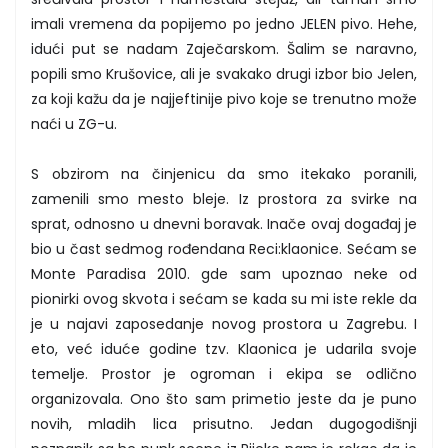
imali vremena da popijemo po jedno JELEN pivo. Hehe,
idući put se nadam Zaječarskom. Šalim se naravno,
popili smo Krušovice, ali je svakako drugi izbor bio Jelen,
za koji kažu da je najjeftinije pivo koje se trenutno može
naći u ZG-u.
S obzirom na činjenicu da smo itekako poranili,
zamenili smo mesto bleje. Iz prostora za svirke na
sprat, odnosno u dnevni boravak. Inače ovaj događaj je
bio u čast sedmog rođendana Reci:klaonice. Sećam se
Monte Paradisa 2010. gde sam upoznao neke od
pionirki ovog skvota i sećam se kada su mi iste rekle da
je u najavi zaposedanje novog prostora u Zagrebu. I
eto, već iduće godine tzv. Klaonica je udarila svoje
temelje. Prostor je ogroman i ekipa se odlično
organizovala. Ono što sam primetio jeste da je puno
novih, mladih lica prisutno. Jedan dugogodišnji