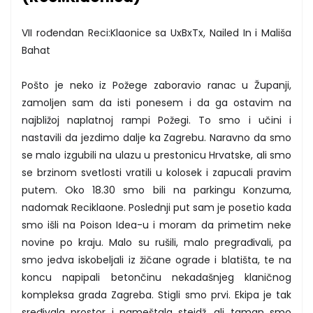
VII rođendan Reci:Klaonice sa UxBxTx, Nailed In i Mališa
Bahat
Pošto je neko iz Požege zaboravio ranac u Županji,
zamoljen sam da isti ponesem i da ga ostavim na
najbližoj naplatnoj rampi Požegi. To smo i učini i
nastavili da jezdimo dalje ka Zagrebu. Naravno da smo
se malo izgubili na ulazu u prestonicu Hrvatske, ali smo
se brzinom svetlosti vratili u kolosek i zapucali pravim
putem. Oko 18.30 smo bili na parkingu Konzuma,
nadomak Reciklaone. Poslednji put sam je posetio kada
smo išli na Poison Idea-u i moram da primetim neke
novine po kraju. Malo su rušili, malo pregrađivali, pa
smo jedva iskobeljali iz žičane ograde i blatišta, te na
koncu napipali betončinu nekadašnjeg klaničnog
kompleksa grada Zagreba. Stigli smo prvi. Ekipa je tak
sređivala prostor i nameštala stejdž, ali taman smo