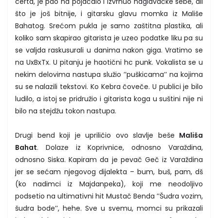
certa, je pao na pojačalo i izvrnuo naglavačke sebe, ali
što je još bitnije, i gitarsku glavu momka iz Mališe
Bahatog. Srećom pukla je samo zaštitna plastika, ali
koliko sam skapirao gitarista je uzeo podatke liku pa su
se valjda raskusurali u danima nakon giga. Vratimo se
na UxBxTx. U pitanju je haotični hc punk. Vokalista se u
nekim delovima nastupa služio ’’puškicama’’ na kojima
su se nalazili tekstovi. Ko Kebra čoveče. U publici je bilo
ludilo, a istoj se pridružio i gitarista koga u suštini nije ni
bilo na stejdžu tokon nastupa.
Drugi bend koji je upriličio ovo slavlje beše
Mališa
Bahat
. Dolaze iz Koprivnice, odnosno Varaždina,
odnosno Siska. Kapiram da je pevač Geč iz Varaždina
jer se sećam njegovog dijalekta – bum, buš, pam, dš
(ko nadimci iz Majdanpeka), koji me neodoljivo
podsetio na ultimativni hit Mustač Benda ’’Šudra vozim,
šudra bode’’, hehe. Sve u svemu, momci su prikazali