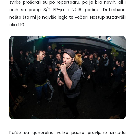
svirke prošarali su po repertoaru, pa je bilo novih, ali i
onih sa prvog S/T EP-ja iz 2016. godine. Definitivno
nešto što mi je najviše leglo te večeri. Nastup su završili
oko 1.10.
Pošto su generalno velike pauze pravljene između