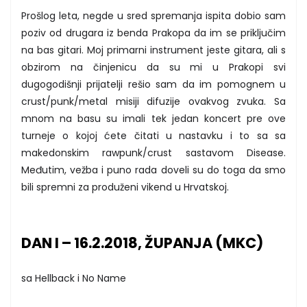
Prošlog leta, negde u sred spremanja ispita dobio sam
poziv od drugara iz benda Prakopa da im se priključim
na bas gitari. Moj primarni instrument jeste gitara, ali s
obzirom na činjenicu da su mi u Prakopi svi
dugogodišnji prijatelji rešio sam da im pomognem u
crust/punk/metal misiji difuzije ovakvog zvuka. Sa
mnom na basu su imali tek jedan koncert pre ove
turneje o kojoj ćete čitati u nastavku i to sa sa
makedonskim rawpunk/crust sastavom Disease.
Međutim, vežba i puno rada doveli su do toga da smo
bili spremni za produženi vikend u Hrvatskoj.
DAN I – 16.2.2018, ŽUPANJA (MKC)
sa Hellback i No Name