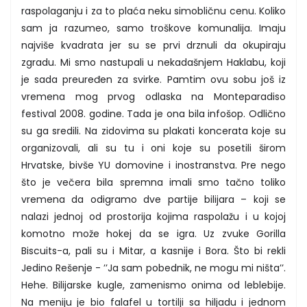
raspolaganju i za to plaća neku simobličnu cenu. Koliko
sam ja razumeo, samo troškove komunalija. Imaju
najviše kvadrata jer su se prvi drznuli da okupiraju
zgradu. Mi smo nastupali u nekadašnjem Haklabu, koji
je sada preuređen za svirke. Pamtim ovu sobu još iz
vremena mog prvog odlaska na Monteparadiso
festival 2008. godine. Tada je ona bila infošop. Odlično
su ga sredili. Na zidovima su plakati koncerata koje su
organizovali, ali su tu i oni koje su posetili širom
Hrvatske, bivše YU domovine i inostranstva. Pre nego
što je večera bila spremna imali smo tačno toliko
vremena da odigramo dve partije bilijara – koji se
nalazi jednoj od prostorija kojima raspolažu i u kojoj
komotno može hokej da se igra. Uz zvuke Gorilla
Biscuits-a, pali su i Mitar, a kasnije i Bora. Što bi rekli
Jedino Rešenje - ’’Ja sam pobednik, ne mogu mi ništa’’.
Hehe. Bilijarske kugle, zamenismo onima od leblebije.
Na meniju je bio falafel u tortilji sa hiljadu i jednom