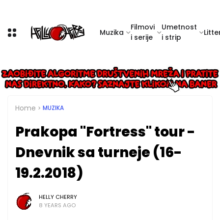
Filmovi
Umetnost
Muzika
Litte
i serije
i strip
Home
MUZIKA
Prakopa "Fortress" tour -
Dnevnik sa turneje (16-
19.2.2018)
HELLY CHERRY
8 YEARS AGO