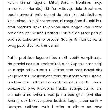
kola i krenuli lagano. Mitar, Bora – frontline, moja
malenkost (Nemča) i Stefan – čuvaju đale. Usput smo
opet nahvatali Ivču da mi da još neke tehnikalije za
koje takođe nije bilo vremena, ni mogućnosti kupiti ih u
sred praznika. Kako to obično biva, negde kod Doma
omladine polukružno i nazad u studio da Mitar pokupi
ono što zaboravljeno ostade. Sati je 15 i konačno, ali
ovog puta stvarno, krenusmo!
Put je protekao lagano i bez nekih većih komplikacija.
Na granici nas nisu maltretirali, a do Županje smo stigli
za manje od dva sata. U kolima smo preslušavali disk
koji je Mitar u poslednjem trenutku izmiksovao i sredio,
upakovao u odličan kartonski omot i na taj način
obezbedio prvo Prakopino fizičko izdanje. Ja na tim
snimcima ne sviram, već je na bas gitari prvi član
Andrej, dok bekove peva basista koga ja zamenih –
Damjan. Odličan zvuk i miks, a album se zove