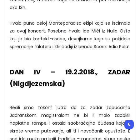
oko 13h.
Hvala puno celoj Monteparadiso ekipi koja se iscimala
za ovaj koncert. Posebno hvala ide Mići iz Nulla Osta
koji je bio kontakt-osoba, devojkama koje su pokidale
spremanje falafela i klinčadiji iz benda Scorn. Adio Pola!
DAN IV – 19.2.2018., ZADAR
(Nigdjezemska)
Rešili smo tokom jutra da za Zadar zapucamo
Jadranskom magistralom ne bi li malo zaobišli
naplatne rampe i ostala saobraćajna čudesa koja ti
skrate vreme putovanja, ali ti i novačanik opustoše. E
sad ide muka na liniji tradicija – moderno, stara nauka