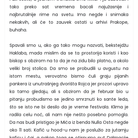
tako preko sat vremena bacali najužasnije i
najbrutalnije rime na svetu. Ima negde i snimaka
nekakvih, ali će to zauvek ostati u arhivi Prakope,
buhaha.
Spavali smo u, ako ga tako mogu nazvati, bekstejdžu
Haklaba, mada mislim da se ta prostorija koristi i kao
biskop s obzirom na to da je na zidu bilo platno, a okolo
veliki broj stolica. Da smo se probudili u avgustu na
istom mestu, verovatno bismo čuli graju pijanih
pankera iz unutrašnjeg dvorišta Rojca jer prozori upravo
ka tamo gledaju, ali s obzirom da je februar bio u
pitanju probudismo se jedino smrznuti ko sante leda,
što se isto ne bi desilo da je vreme festivala. Klima je
radila celu noć, ali nam nije nešto posebno pomogla.
Da nas budi pristigao je Mića iz benda Nulla Osta negde
oko 11 sati. Kafić u hood-u nam je poslužio za jutarnju
kaficu i čaj, a nakon toga se otisnumo put Dalmacije