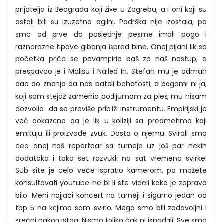
prijatelja iz Beograda koji žive u Zagrebu, a i oni koji su
ostali bili su izuzetno agilni. Podrška nije izostala, pa
smo od prve do poslednje pesme imali pogo i
raznorazne tipove gibanja ispred bine. Onaj pijani lik sa
početka priče se povampirio baš za naš nastup, a
prespavao je i Mališu i Nailed In. Stefan mu je odmah
dao do znanja da nas batali bahatosti, a bogami ni ja,
koji sam stejdž zamenio podijumom za ples, mu nisam
dozvolio da se previše približi instrumentu. Empirijski je
već dokazano da je lik u koliziji sa predmetima koji
emituju ili proizvode zvuk. Dosta o njemu. Svirali smo
ceo onaj naš repertoar sa turneje uz još par nekih
dodataka i tako set razvukli na sat vremena svirke.
Sub-site je celo veče ispratio kamerom, pa možete
konsultovati youtube ne bi li ste videli kako je zapravo
bilo. Meni najjači koncert na turneji i sigurno jedan od
top 5 na kojima sam svirio. Mega smo bili zadovoljni i
srećni nakon istog. Nismo toliko čak ni ispadali. Sve smo