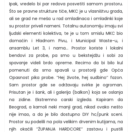
Ipak, vredelo bi par redova posvetiti samom prostoru.
Što se pravne strukture tiče, MKC je u vlasništvu grada,
ali se grad ne meša u rad omladinaca i omladinki koje
su prostor priveli nameni. Totalnu autonomiju imaju svi
ljudski elementi kolektiva, te je u tom smislu MKC bio
domaćin i Hladnom Pivu, i Municipal Waste-u, i
ansamblu Let 3, i nama... Prostor koriste i lokalni
bendovi za probe, pa smo u bekstejdžu i sobi za
spavanje videli brdo opreme. Recimo da bi bilo kul
pomenuti da smo spavali u prostoriji gde Opća
Opasnost pika probe. ’’Hej živote, hej sudbino’’ fazon.
Sam prostor gde se održavaju svirke je ogroman.
Prisutan je i šank, ali i galerija (balkon) koja se oslanja
na zidine. Ekstremno carski izgleda. Kapiram da
Beograd, a kamoli neki manji grad, nikad ovako nešto
nije imao, a da je bilo dostupno DIY hc/punk sceni.
Prostor su podelili na pola velikim drvenim kutijama, na
njih okačili ’’ŽUPANJA HARDCORE’’ zastavu i pustili