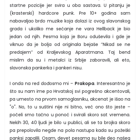
startne pozicije jer svira u oba sastava. U pitanju je
(krasterski) hardcore punk. Pre 10+ godina sam
nabavaljao brdo muzike koja dolazi iz ovog slavonskog
grada i ukoliko me sećanje ne vara Hellback je bio
jedan od njih. Pesma koja je Boru oduševila i gde je
viknuo da je bolja od originala bejaše ’’Nikad se ne
predajem’’ od Kraljevskog Aparatmana. Taj bend
mislim da su i metalci iz Srbije zaboravili, ali eto,
slavonska pankerka i pankeri nisu.
I onda na red dođosmo mi –
Prakopa
. Interesantno je
što su nam ime po Hrvatskoj svi pogrešno akcentovali,
pa umesto na prvom samoglasniku, akcenat je išao na
"o". No, to u suštini nije ni bitno, već ono što jeste –
počeli smo tačno u ponoć i svirali skoro sat vremena.
Nekih 30, 40 ljudi je bilo u publici, ali se ta brojka skoro
pa prepolovila negde na pola nastupa kada su požeški
panksi zapalili. Osam, devet pesama su bile deo našeg