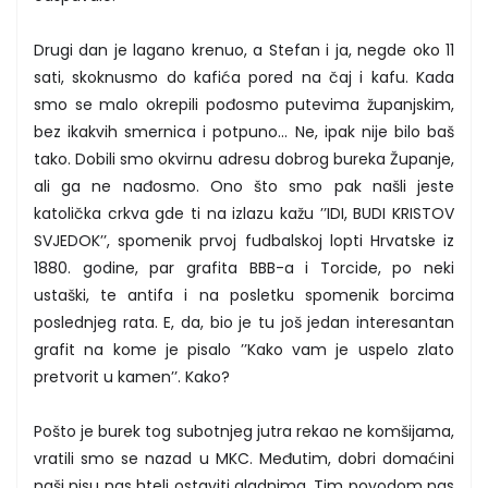
Drugi dan je lagano krenuo, a Stefan i ja, negde oko 11
sati, skoknusmo do kafića pored na čaj i kafu. Kada
smo se malo okrepili pođosmo putevima županjskim,
bez ikakvih smernica i potpuno... Ne, ipak nije bilo baš
tako. Dobili smo okvirnu adresu dobrog bureka Županje,
ali ga ne nađosmo. Ono što smo pak našli jeste
katolička crkva gde ti na izlazu kažu ’’IDI, BUDI KRISTOV
SVJEDOK’’, spomenik prvoj fudbalskoj lopti Hrvatske iz
1880. godine, par grafita BBB-a i Torcide, po neki
ustaški, te antifa i na posletku spomenik borcima
poslednjeg rata. E, da, bio je tu još jedan interesantan
grafit na kome je pisalo ’’Kako vam je uspelo zlato
pretvorit u kamen’’. Kako?
Pošto je burek tog subotnjeg jutra rekao ne komšijama,
vratili smo se nazad u MKC. Međutim, dobri domaćini
naši nisu nas hteli ostaviti gladnima. Tim povodom nas