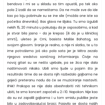
bendova i mi se u skladu sa tim opustili, pa tek oko
pola 2 izašli da se nameštamo. Da ne može sve da ide
kao po loju pobrinule su se ine sile (možda one iste sa
početka dnevnika). Bas glava ne šljaka. Tu smo izgubili
nekih 15, 20 minuta u pokušaju da je osposobimo, a kad
je stvar bila jasna - da je krepao (ili da je u kliničkoj
smrti), uleteo je Crni, basista Mališe Bahatog, sa
svojom glavom. Sranje je realno, a nije ni slatko, te u to
ime potrošismo još oko pola sata jer je Mitra zezalo
njegovo sredstvo soničnog informisanja. Čivije na
novoj gitari su se nešto ujebale, pa se žica nije dala
naštimovati nikako. Ubili smo ljude u pojam što je
rezultiralo time da se dosta njih razbežalo gajbama ne
gajeći preteranu nadu da će se muziciranje nastaviti.
IPAK! Prakopa se nije dala obeshrabriti niti tehnikom
ubiti, te smo koncert započeli u 2 i 10. Napokon. Nije kao
da su svi zapalili gajbama i u tom smislu publike jeste
bilo u zadovoljavajućoj brojci. Pojavilo se dosta naših