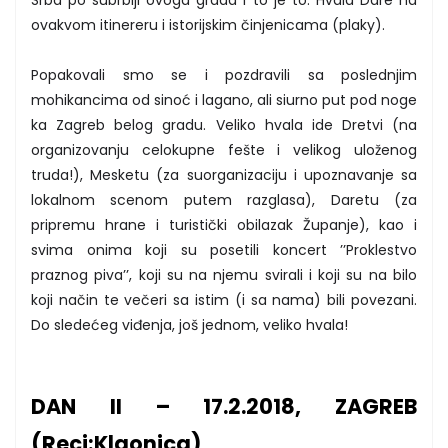
Srba po subrbiji ovoga grada i to je to. Hvala Dare na
ovakvom itinereru i istorijskim činjenicama (plaky).
Popakovali smo se i pozdravili sa poslednjim
mohikancima od sinoć i lagano, ali siurno put pod noge
ka Zagreb belog gradu. Veliko hvala ide Dretvi (na
organizovanju celokupne fešte i velikog uloženog
truda!), Mesketu (za suorganizaciju i upoznavanje sa
lokalnom scenom putem razglasa), Daretu (za
pripremu hrane i turistički obilazak Županje), kao i
svima onima koji su posetili koncert ’’Proklestvo
praznog piva’’, koji su na njemu svirali i koji su na bilo
koji način te večeri sa istim (i sa nama) bili povezani.
Do sledećeg viđenja, još jednom, veliko hvala!
DAN II – 17.2.2018, ZAGREB
(Reci:Klaonica)