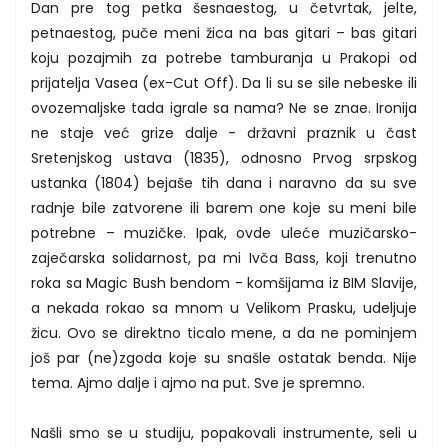
Dan pre tog petka šesnaestog, u četvrtak, jelte,
petnaestog, puče meni žica na bas gitari – bas gitari
koju pozajmih za potrebe tamburanja u Prakopi od
prijatelja Vasea (ex-Cut Off). Da li su se sile nebeske ili
ovozemaljske tada igrale sa nama? Ne se znae. Ironija
ne staje već grize dalje - državni praznik u čast
Sretenjskog ustava (1835), odnosno Prvog srpskog
ustanka (1804) bejaše tih dana i naravno da su sve
radnje bile zatvorene ili barem one koje su meni bile
potrebne – muzičke. Ipak, ovde uleće muzičarsko-
zaječarska solidarnost, pa mi Ivča Bass, koji trenutno
roka sa Magic Bush bendom - komšijama iz BIM Slavije,
a nekada rokao sa mnom u Velikom Prasku, udeljuje
žicu. Ovo se direktno ticalo mene, a da ne pominjem
još par (ne)zgoda koje su snašle ostatak benda. Nije
tema. Ajmo dalje i ajmo na put. Sve je spremno.
Našli smo se u studiju, popakovali instrumente, seli u