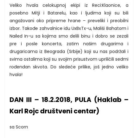
Veliko hvala celokupnoj ekipi iz Reci:Klaonice, a
posebno Mitji i Batarelu, kao i ljudima koji su bili
angažovani oko pripreme hrane – preveliki i preobilni
izbor. Takođe zahvalnice idu UxBxTx-u, Mališi Bahatom i
Nailed In-u sa kojima smo delili binu i dobro se zezali
pre i posle koncerta, zatim našim drugarima i
drugaricama iz Beograda (Srbije) koji su nas podržali i
svima ostalima koji su svojim prisustvom upriličili sedmi
rođendan skvota. Do sledeće prilike, još jedno veliko
hvala!
DAN III – 18.2.2018, PULA (Haklab –
Karl Rojc društveni centar)
sa Scorn