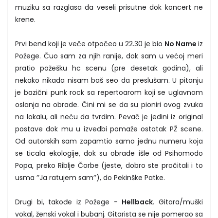
muziku sa razglasa da veseli prisutne dok koncert ne
krene.
Prvi bend koji je veče otpočeo u 22.30 je bio
No Name
iz
Požege. Čuo sam za njih ranije, dok sam u većoj meri
pratio požešku hc scenu (pre desetak godina), ali
nekako nikada nisam baš seo da preslušam. U pitanju
je bazični punk rock sa repertoarom koji se uglavnom
oslanja na obrade. Čini mi se da su pioniri ovog zvuka
na lokalu, ali neću da tvrdim. Pevač je jedini iz original
postave dok mu u izvedbi pomaže ostatak PŽ scene.
Od autorskih sam zapamtio samo jednu numeru koja
se ticala ekologije, dok su obrade išle od Psihomodo
Popa, preko Riblje Čorbe (jeste, dobro ste pročitali i to
usma ’’Ja ratujem sam’’), do Pekinške Patke.
Drugi bi, takođe iz Požege -
Hellback
. Gitara/muški
vokal, ženski vokal i bubanj. Gitarista se nije pomerao sa