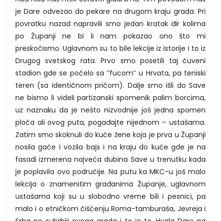
je Dare odvezao do pekare na drugom kraju grada. Pri
povratku nazad napravili smo jedan kratak đir kolima
po Županji ne bi li nam pokazao ono što mi
preskočismo. Uglavnom su to bile lekcije iz istorije i to iz
Drugog svetskog rata. Prvo smo posetili taj čuveni
stadion gde se počelo sa ’’fucom’’ u Hrvata, pa teniski
teren (sa identičnom pričom). Dalje smo išli do Save
ne bismo li videli partizanski spomenik palim borcima,
uz naznaku da je nešto nizvodnije još jedna spomen
ploča ali ovog puta, pogađajte nijednom – ustašama.
Zatim smo skoknuli do kuće žene koja je prva u Županji
nosila gaće i vozila bajs i na kraju do kuće gde je na
fasadi izmerena najveća dubina Save u trenutku kada
je poplavila ovo područije. Na putu ka MKC-u još malo
lekcija o znamenitim građanima Županje, uglavnom
ustašama koji su u slobodno vreme bili i pesnici, pa
malo i o etničkom čišćenju Roma-tamburaša, Jevreja i