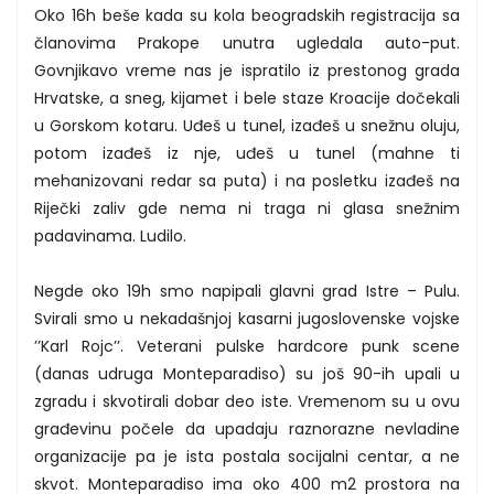
Oko 16h beše kada su kola beogradskih registracija sa
članovima Prakope unutra ugledala auto-put.
Govnjikavo vreme nas je ispratilo iz prestonog grada
Hrvatske, a sneg, kijamet i bele staze Kroacije dočekali
u Gorskom kotaru. Uđeš u tunel, izađeš u snežnu oluju,
potom izađeš iz nje, uđeš u tunel (mahne ti
mehanizovani redar sa puta) i na posletku izađeš na
Riječki zaliv gde nema ni traga ni glasa snežnim
padavinama. Ludilo.
Negde oko 19h smo napipali glavni grad Istre – Pulu.
Svirali smo u nekadašnjoj kasarni jugoslovenske vojske
’’Karl Rojc’’. Veterani pulske hardcore punk scene
(danas udruga Monteparadiso) su još 90-ih upali u
zgradu i skvotirali dobar deo iste. Vremenom su u ovu
građevinu počele da upadaju raznorazne nevladine
organizacije pa je ista postala socijalni centar, a ne
skvot. Monteparadiso ima oko 400 m2 prostora na