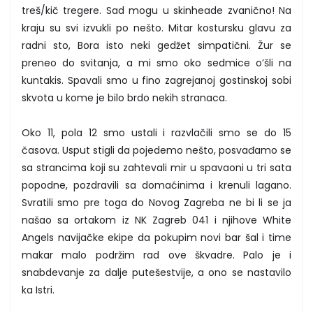
treš/kič tregere. Sad mogu u skinheade zvanično! Na
kraju su svi izvukli po nešto. Mitar kostursku glavu za
radni sto, Bora isto neki gedžet simpatični. Žur se
preneo do svitanja, a mi smo oko sedmice o’šli na
kuntakis. Spavali smo u fino zagrejanoj gostinskoj sobi
skvota u kome je bilo brdo nekih stranaca.
Oko 11, pola 12 smo ustali i razvlačili smo se do 15
časova. Usput stigli da pojedemo nešto, posvađamo se
sa strancima koji su zahtevali mir u spavaoni u tri sata
popodne, pozdravili sa domaćinima i krenuli lagano.
Svratili smo pre toga do Novog Zagreba ne bi li se ja
našao sa ortakom iz NK Zagreb 041 i njihove White
Angels navijačke ekipe da pokupim novi bar šal i time
makar malo podržim rad ove škvadre. Palo je i
snabdevanje za dalje putešestvije, a ono se nastavilo
ka Istri.