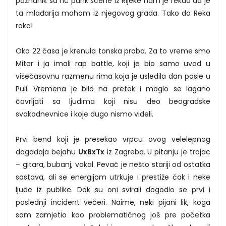
poznanik sa hc punk scene iz Rijeke nam je rekao da je
ta mlađarija mahom iz njegovog grada. Tako da Reka
roka!
Oko 22 časa je krenula tonska proba. Za to vreme smo
Mitar i ja imali rap battle, koji je bio samo uvod u
višečasovnu razmenu rima koja je usledila dan posle u
Puli. Vremena je bilo na pretek i moglo se lagano
čavrljati sa ljudima koji nisu deo beogradske
svakodnevnice i koje dugo nismo videli.
Prvi bend koji je presekao vrpcu ovog velelepnog
događaja bejahu
UxBxTx
iz Zagreba. U pitanju je trojac
– gitara, bubanj, vokal. Pevač je nešto stariji od ostatka
sastava, ali se energijom utrkuje i prestiže čak i neke
ljude iz publike. Dok su oni svirali dogodio se prvi i
poslednji incident večeri. Naime, neki pijani lik, koga
sam zamjetio kao problematičnog još pre početka