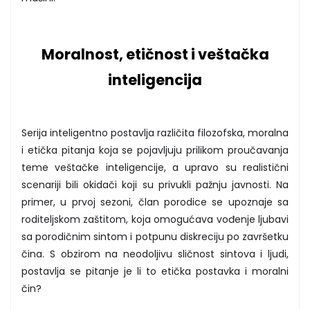
Moralnost, etičnost i veštačka
inteligencija
Serija inteligentno postavlja različita filozofska, moralna
i etička pitanja koja se pojavljuju prilikom proučavanja
teme veštačke inteligencije, a upravo su realistični
scenariji bili okidači koji su privukli pažnju javnosti. Na
primer, u prvoj sezoni, član porodice se upoznaje sa
roditeljskom zaštitom, koja omogućava vođenje ljubavi
sa porodičnim sintom i potpunu diskreciju po završetku
čina. S obzirom na neodoljivu sličnost sintova i ljudi,
postavlja se pitanje je li to etička postavka i moralni
čin?