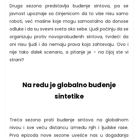
Druga sezona predstavlja buđenje sintova, pa se
javnost upoznaje sa činjenicom da to više nisu samo
roboti, već mašine koje mogu samostalno da donose
odluke i da su svesni sveta oko sebe. Ljudi počinju da se
organizuju protiv novoprobuđenih sintova, tvrdeći da
oni nisu ljudi i da nemaju prava koja zahtevaju. Ovo i
nije tako dalek scenario, a pitanje je – na čijoj ste vi
strani?
Na redu je globalno buđenje
sintetike
Treća sezona prati buđenje sintova na globalnom
nivou i sve veću distancu između njih i ljudske rase.
Prva epizoda nove sezone uvešće nas u događanja