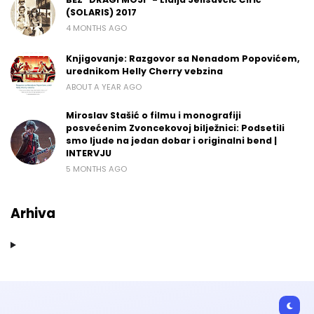
(SOLARIS) 2017
4 MONTHS AGO
Knjigovanje: Razgovor sa Nenadom Popovićem,
urednikom Helly Cherry vebzina
ABOUT A YEAR AGO
Miroslav Stašić o filmu i monografiji
posvećenim Zvoncekovoj bilježnici: Podsetili
smo ljude na jedan dobar i originalni bend |
INTERVJU
5 MONTHS AGO
Arhiva