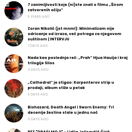
7 zanimljivosti koje (ni)ste znali o filmu „Širom
zatvorenih očiju“
5 YEARS AGO
Zoran Nikolić (jst mnml): Minimalizam nije
odricanje od izraza, već potraga za njegovom
suštinom | INTERVJU
7 DAYS AGO
Nada kao poslednja reč: „Prah“ Hjua Hauija i kraj
trilogije Silos
11 DAYS AGO
„Cathedral“ je stigao: Karpenterov strip u
prodaji, album stiže u petak
5 DAYS AGO
Biohazard, Death Angel i Sworn Enemy: Tri
decenije žestine stale u jednu noć
11 DAYS AGO
BEZ "DRAGI MOJI" - Lidija Jelisavčić Ćirić