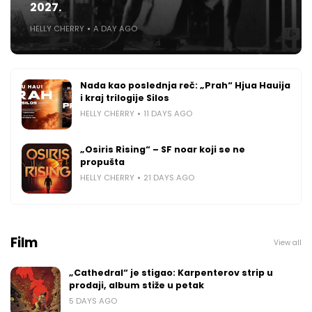
2027.
HELLY CHERRY
A DAY AGO
Nada kao poslednja reč: „Prah“ Hjua Hauija
i kraj trilogije Silos
HELLY CHERRY
11 DAYS AGO
„Osiris Rising“ – SF noar koji se ne
propušta
HELLY CHERRY
21 DAYS AGO
Film
View all
„Cathedral“ je stigao: Karpenterov strip u
prodaji, album stiže u petak
5 DAYS AGO