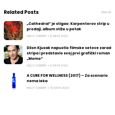
Related Posts
View all
„Cathedral“ je stigao: Karpenterov strip u
prodaji, album stiže u petak
HELLY CHERRY
5 DAYS AGO
Džon Kjusak napustio filmske setove zarad
stripa i predstavio svoj prvi grafički roman
„Momo“
HELLY CHERRY
5 DAYS AGO
A CURE FOR WELLNESS (2017) – Za scenario
nema leka
HELLY CHERRY
10 DAYS AGO