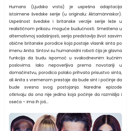
Humans (Ljudska vrsta) je uspešna adaptacija
istoimene švedske serije (u originalu: Äktamänniskor).
Uspešnost švedske i britanske verzije serije leže u
realističnom prikazu moguće budućnosti. Smeštena u
alternativnoj sadašnjosti, serija predstavlja život sasvim
obične britanske porodice koja postaje vlasnik sinta po
imenu Anita. Sintovi su humanoidni roboti čija je glavna
funkcija da budu ispomoć u svakodnevnim kućnim
poslovima. Iako nepoverljiva prema novotariji u
domačinstvu, porodica polako prihvata prisustvo sinta,
ali Anita s vremenom prestaje da bude sint i počinje da
bude svesna svog postojanja. Naredne epizode
otkrivaju da ona nije jedina koja počinje da razmišlja i
oseća – ima ih još…