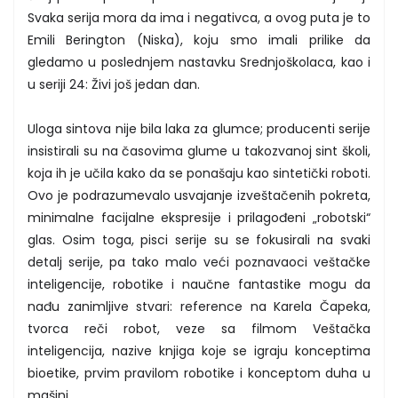
Svaka serija mora da ima i negativca, a ovog puta je to
Emili Berington (Niska), koju smo imali prilike da
gledamo u poslednjem nastavku Srednjoškolaca, kao i
u seriji 24: Živi još jedan dan.
Uloga sintova nije bila laka za glumce; producenti serije
insistirali su na časovima glume u takozvanoj sint školi,
koja ih je učila kako da se ponašaju kao sintetički roboti.
Ovo je podrazumevalo usvajanje izveštačenih pokreta,
minimalne facijalne ekspresije i prilagođeni „robotski“
glas. Osim toga, pisci serije su se fokusirali na svaki
detalj serije, pa tako malo veći poznavaoci veštačke
inteligencije, robotike i naučne fantastike mogu da
nađu zanimljive stvari: reference na Karela Čapeka,
tvorca reči robot, veze sa filmom Veštačka
inteligencija, nazive knjiga koje se igraju konceptima
bioetike, prvim pravilom robotike i konceptom duha u
mašini.