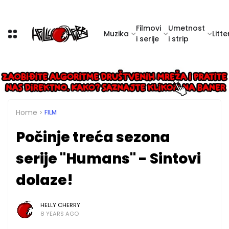
Filmovi
Umetnost
Muzika
Litte
i serije
i strip
Home
FILM
Počinje treća sezona
serije "Humans" - Sintovi
dolaze!
HELLY CHERRY
8 YEARS AGO