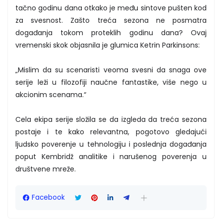
tačno godinu dana otkako je među sintove pušten kod
za svesnost. Zašto treća sezona ne posmatra
događanja tokom proteklih godinu dana? Ovaj
vremenski skok objasnila je glumica Ketrin Parkinsons:
„Mislim da su scenaristi veoma svesni da snaga ove
serije leži u filozofiji naučne fantastike, više nego u
akcionim scenama.“
Cela ekipa serije složila se da izgleda da treća sezona
postaje i te kako relevantna, pogotovo gledajući
ljudsko poverenje u tehnologiju i poslednja događanja
poput Kembridž analitike i narušenog poverenja u
društvene mreže.
Facebook