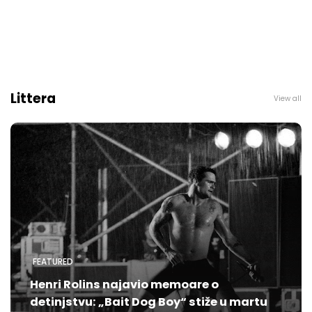
Littera
View all
FEATURED
Henri Rolins najavio memoare o
detinjstvu: „Bait Dog Boy“ stiže u martu