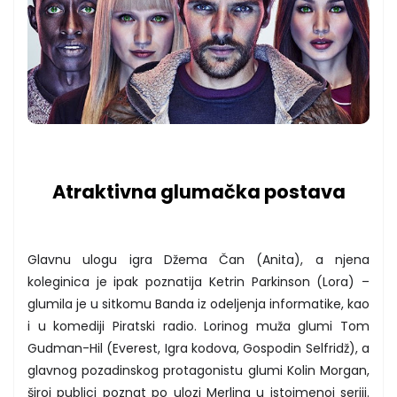
Atraktivna glumačka postava
Glavnu ulogu igra Džema Čan (Anita), a njena
koleginica je ipak poznatija Ketrin Parkinson (Lora) –
glumila je u sitkomu Banda iz odeljenja informatike, kao
i u komediji Piratski radio. Lorinog muža glumi Tom
Gudman-Hil (Everest, Igra kodova, Gospodin Selfridž), a
glavnog pozadinskog protagonistu glumi Kolin Morgan,
široj publici poznat po ulozi Merlina u istoimenoj seriji.