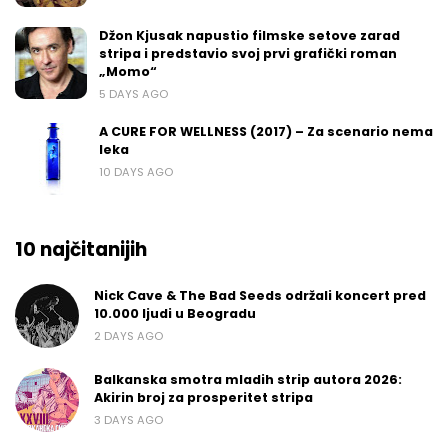
Džon Kjusak napustio filmske setove zarad
stripa i predstavio svoj prvi grafički roman
„Momo“
5 DAYS AGO
A CURE FOR WELLNESS (2017) – Za scenario nema
leka
10 DAYS AGO
10 najčitanijih
Nick Cave & The Bad Seeds održali koncert pred
10.000 ljudi u Beogradu
2 DAYS AGO
Balkanska smotra mladih strip autora 2026:
Akirin broj za prosperitet stripa
3 DAYS AGO