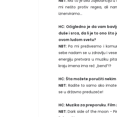
NBT:
Ma to je bila zajebancija i
mi nešto protiv regea, ali n
iznerviramo...
HC: Očigledno je da vam bavlj
duše i srca, da li je to ono š
ovom ludom svetu?
NBT:
Pa mi preživesmo i komun
sebe nadam se u zdravlju i veselj
energiju pretvara u muziku pita
kraju imena ima reč „bend”!?
HC: Šta možete poručiti neki
NBT:
Radite to samo ako imate is
se u državno preduzeće!
HC: Muzika za preporuku. Film 
NBT:
Dark side of the moon - Pin