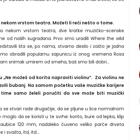
i nekom vrstom teatra. Možeti li reći nešto o tome.
a nekom vrstom teatra, dve kratke muzičko-scenske
ne od naših sugrađana. Prvo smo uradili Where the wild
dstavili šta se, po nama, stvarno desilo i zašto je jadna
t smo obradili popularnu sapunicu iz onog vremena Rosa
dam snimak umirem od smeha, baš smo bili dobri...
 „Ne možeš od korita napraviti violinu“. Za violinu ne
ravili bubanj. Na samom početku vaše muzičke karijere
e time samo želeli poručiti da sve može biti muzički
a se stvari rade drugačije, da se pljune u lice normalnom
moglo da se koristi u te svrhe: korito, bure od lepka, klip
 haubice 120 mm, nadaleko čuveno veliko parče drveta
 svašta, itd, itd...