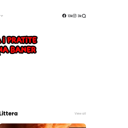
13k
3k
Littera
View all