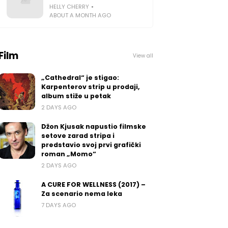
HELLY CHERRY
ABOUT A MONTH AGO
Film
View all
„Cathedral“ je stigao:
Karpenterov strip u prodaji,
album stiže u petak
2 DAYS AGO
Džon Kjusak napustio filmske
setove zarad stripa i
predstavio svoj prvi grafički
roman „Momo“
2 DAYS AGO
A CURE FOR WELLNESS (2017) –
Za scenario nema leka
7 DAYS AGO