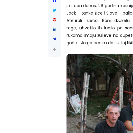
je i dan danas, 26 godina kasnij
Jack – tanke žice i Slave – palic
Aterirali i slećali. Ranili džukelu
rege, uhvatilo ih ludilo pa sad
rukama imaju žuljeve na dupetu
gaće... Ja ga cenim da su toj N