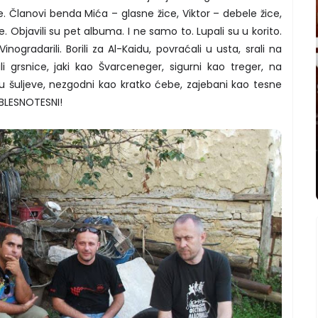
e. Članovi benda Mića – glasne žice, Viktor – debele žice,
e. Objavili su pet albuma. I ne samo to. Lupali su u korito.
. Vinogradarili. Borili za Al-Kaidu, povraćali u usta, srali na
ili grsnice, jaki kao Švarceneger, sigurni kao treger, na
 šuljeve, nezgodni kao kratko ćebe, zajebani kao tesne
ABLESNOTESNI!