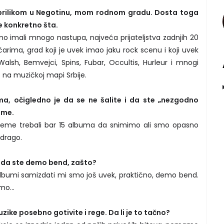
rilikom u Negotinu, mom rodnom gradu. Dosta toga
te konkretno šta.
 imali mnogo nastupa, najveća prijateljstva zadnjih 20
rima, grad koji je uvek imao jaku rock scenu i koji uvek
lsh, Bemvejci, Spins, Fubar, Occultis, Hurleur i mnogi
o na muzičkoj mapi Srbije.
a, očigledno je da se ne šalite i da ste „nezgodno
ome.
reme trebali bar 15 albuma da snimimo ali smo opasno
 drago.
 da ste demo bend, zašto?
lbumi samizdati mi smo još uvek, praktično, demo bend.
mo...
ke posebno gotivite i rege. Da li je to tačno?