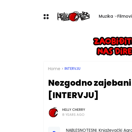
Muzika
Filmovi 
Home
INTERVJU
Nezgodno zajebani
[INTERVJU]
HELLY CHERRY
8 YEARS AGO
NABLESNOTESNI. Knjaževački Agro