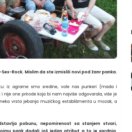
Sex-Rock. Mislim da ste izmislili novi pod žanr panka.
tu: iz agrarne smo sredine, vole nas punkeri (mada i
 nije one prirode koja bi nam najviše odgovarala, više je
 neka vrsta jebanja muzičkog establišmenta u mozak, a
stavlja pobunu, nepomirenost sa stanjem stvari,
 pojmu pank dodali još jedan atribut a to je sprdnja.