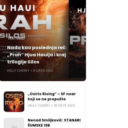
FEATURED
Nada kao poslednja reč:
„Prah“ Hjua Hauija i kraj
trilogije Silos
HELLY CHERRY
8 DAYS AGO
„Osiris Rising“ – SF noar
koji se ne propušta
HELLY CHERRY
18 DAYS AGO
Nenad Smiljković: STANARI
ŠUMSKE 13B