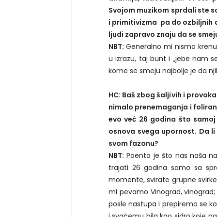
Svojom muzikom sprdali ste sa
i primitivizma pa do ozbiljnih 
ljudi zapravo znaju da se smej
NBT:
Generalno mi nismo krenul
u izrazu, taj bunt i „jebe nam 
kome se smeju najbolje je da nji
HC: Baš zbog šaljivih i provo
nimalo prenemaganja i foliranj
evo već 26 godina što samoj p
osnova svega upornost. Da li j
svom fazonu?
NBT:
Poenta je što nas naša najv
trajati 26 godina samo sa sprd
momente, svirate grupne svirke 
mi pevamo Vinograd, vinograd; 
posle nastupa i prepiremo se ko
i svačemu bila kao sidro koje n