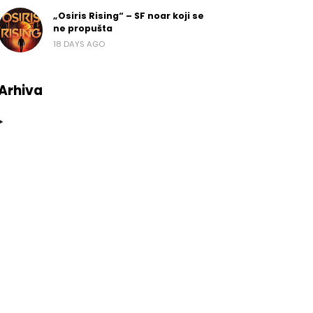
„Osiris Rising“ – SF noar koji se
ne propušta
18 DAYS AGO
Arhiva