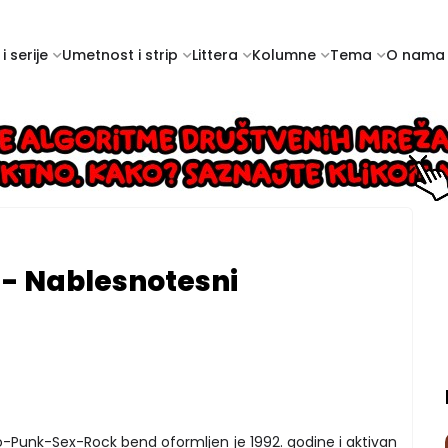
i serije
Umetnost i strip
Littera
Kolumne
Tema
O nama
 - Nablesnotesni
-Punk-Sex-Rock bend oformljen je 1992. godine i aktivan