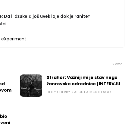
 Da li džukela još uvek laje dok je ranite?
ai...
a
eXperiment
View all
Strahor: Važniji mi je stav nego
 od
žanrovske odrednice | INTERVJU
govom
HELLY CHERRY
ABOUT A MONTH AGO
dbio
tveni