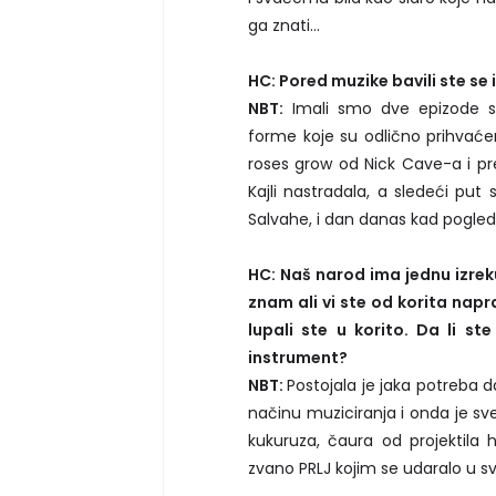
ga znati...
HC: Pored muzike bavili ste se 
NBT:
Imali smo dve epizode s
forme koje su odlično prihvaće
roses grow od Nick Cave-a i pre
Kajli nastradala, a sledeći pu
Salvahe, i dan danas kad pogle
HC: Naš narod ima jednu izreku
znam ali vi ste od korita nap
lupali ste u korito. Da li st
instrument?
NBT:
Postojala je jaka potreba d
načinu muziciranja i onda je sve 
kukuruza, čaura od projektila
zvano PRLJ kojim se udaralo u sve i