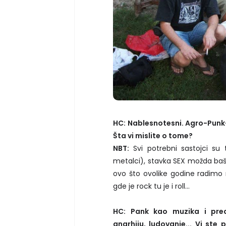
HC: Nablesnotesni. Agro-Punk-
Šta vi mislite o tome?
NBT:
Svi potrebni sastojci su 
metalci), stavka SEX možda baš i
ovo što ovolike godine radimo
gde je rock tu je i roll...
HC: Pank kao muzika i pred
anarhiju, ludovanje... Vi ste