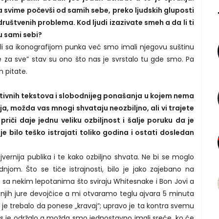
 svime počevši od samih sebe, preko ljudskih gluposti
društvenih problema. Kod ljudi izazivate smeh a da li ti
u sami sebi?
i sa ikonografijom punka već smo imali njegovu suštinu
se za sve” stav su ono što nas je svrstalo tu gde smo. Pa
h pitate.
kativnih tekstova i slobodnijeg ponašanja u kojem nema
a, možda vas mnogi shvataju neozbiljno, ali vi trajete
riči daje jednu veliku ozbiljnost i šalje poruku da je
e bilo teško istrajati toliko godina i ostati dosledan
ernija publika i te kako ozbiljno shvata. Ne bi se moglo
njom. Što se tiče istrajnosti, bilo je jako zajebano na
sa nekim lepotanima što sviraju Whitesnake i Bon Jovi a
njih jure devojčice a mi otvaramo teglu ajvara 5 minuta
 je trebalo da ponese „kravaj”; upravo je ta kontra svemu
as je održalo a možda smo jednostavno imali sreće, ko će