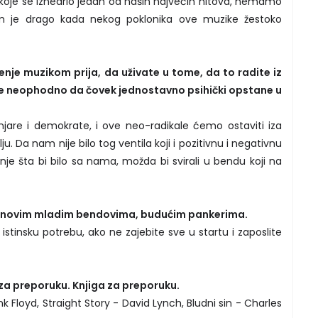
z koje se iznedrio jedan od naših najvećih hitova, nemamo
am je drago kada nekog poklonika ove muzike žestoko
enje muzikom prija, da uživate u tome, da to radite iz
to je neophodno da čovek jednostavno psihički opstane u
jare i demokrate, i ove neo-radikale ćemo ostaviti iza
u. Da nam nije bilo tog ventila koji i pozitivnu i negativnu
nje šta bi bilo sa nama, možda bi svirali u bendu koji na
m novim mladim bendovima, budućim pankerima.
tinsku potrebu, ako ne zajebite sve u startu i zaposlite
za preporuku. Knjiga za preporuku.
k Floyd, Straight Story - David Lynch, Bludni sin - Charles