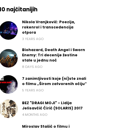
10 najčitanijih
Nikola Vranjković: Poezija,
rokenrol i transcedencija
otpora
3 YEARS AGO
Biohazard, Death Angel i Sworn
Enemy: Tri decenije žestine
stale u jednu noć
8 DAYS AGO
7 zanimljivosti koje (ni)ste znali
o filmu „Širom zatvorenih očiju“
5 YEARS AGO
BEZ "DRAGI MOJI" - Lidija
Jelisavčić Ćirić (SOLARIS) 2017
4 MONTHS AGO
Miroslav Stašić o filmu i