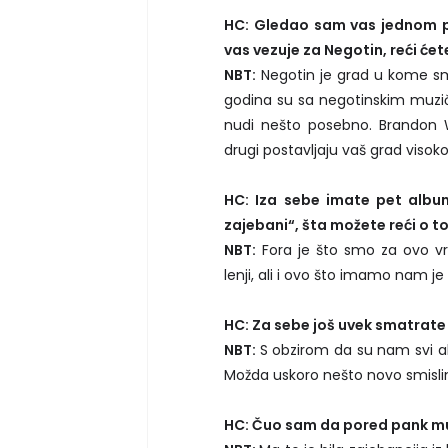
HC: Gledao sam vas jednom p
vas vezuje za Negotin, reći će
NBT:
Negotin je grad u kome smo
godina su sa negotinskim muziča
nudi nešto posebno. Brandon Wa
drugi postavljaju vaš grad visok
HC: Iza sebe imate pet album
zajebani“, šta možete reći o t
NBT:
Fora je što smo za ovo v
lenji, ali i ovo što imamo nam je
HC: Za sebe još uvek smatrate
NBT:
S obzirom da su nam svi a
Možda uskoro nešto novo smisli
HC: Čuo sam da pored pank muzi