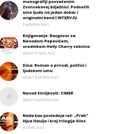
monografiji posvećenim
Zvoncekovoj bilježnici: Podsetili
smo ljude na jedan dobar i
originalni bend | INTERVJU
5 MONTHS AGO
Knjigovanje: Razgovor sa
Nenadom Popovićem,
urednikom Helly Cherry vebzina
ABOUT A YEAR AGO
Dina: Roman o prirodi, politici i
ljudskom umu
ABOUT A MONTH AGO
Nenad Smiljković: CIMER
ABOUT A MONTH AGO
Nada kao poslednja reč: „Prah“
Hjua Hauija i kraj trilogije Silos
8 DAYS AGO