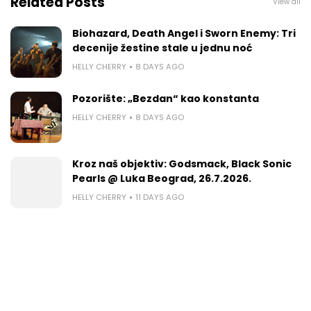
Related Posts
View all
Biohazard, Death Angel i Sworn Enemy: Tri
decenije žestine stale u jednu noć
HELLY CHERRY
8 DAYS AGO
Pozorište: „Bezdan“ kao konstanta
HELLY CHERRY
8 DAYS AGO
Kroz naš objektiv: Godsmack, Black Sonic
Pearls @ Luka Beograd, 26.7.2026.
HELLY CHERRY
11 DAYS AGO