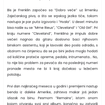
Bis je Frenklin započeo sa ’’Dobro veče’’ uz limenku
Zaječarskog piva, a što se srpskog jezika tiče, tokom
nastupa je par puta izgovorio i ’’Hvala’’. U deset minuta
bisa našle su se ’’Mme Rieux’’, ’’Cleveland’’ i ’’Old Girl’’. Pri
kraju numere ’’Cleveland’’, Frenklina je impuls dobre
večeri nagnao da gitaru doslovno baci njihovom
binskom asistentu, koji je lavovski deo posla odradio, s
obzirom na činjenicu da se po bini jedva moglo hodati
od količine prateće opreme, pedala, intrumenata... No,
to nije bio problem za pevača da na poslednjoj numeri
pronađe mesta ne bi li kraj dočekao u ležećem
položaju.
Prvi dan najkraćeg meseca u godini i premijerni nastup
benda iz daleke Amerike, zahteva makar još jedan
izlazak na binu. Pesmom ’’Remains’’, istom onom
kojom otvaraju svoj prvi album, konačno su zatvorili