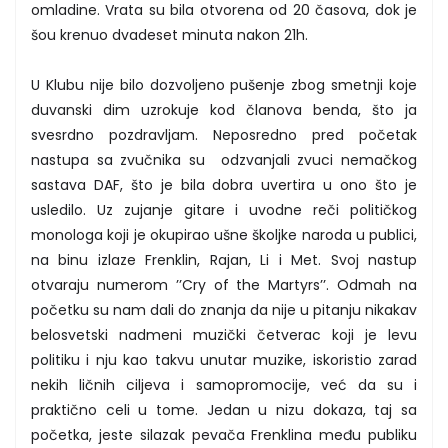
omladine. Vrata su bila otvorena od 20 časova, dok je
šou krenuo dvadeset minuta nakon 21h.
U Klubu nije bilo dozvoljeno pušenje zbog smetnji koje
duvanski dim uzrokuje kod članova benda, što ja
svesrdno pozdravljam. Neposredno pred početak
nastupa sa zvučnika su odzvanjali zvuci nemačkog
sastava DAF, što je bila dobra uvertira u ono što je
usledilo. Uz zujanje gitare i uvodne reči političkog
monologa koji je okupirao ušne školjke naroda u publici,
na binu izlaze Frenklin, Rajan, Li i Met. Svoj nastup
otvaraju numerom ’’Cry of the Martyrs’’. Odmah na
početku su nam dali do znanja da nije u pitanju nikakav
belosvetski nadmeni muzički četverac koji je levu
politiku i nju kao takvu unutar muzike, iskoristio zarad
nekih ličnih ciljeva i samopromocije, već da su i
praktično celi u tome. Jedan u nizu dokaza, taj sa
početka, jeste silazak pevača Frenklina među publiku