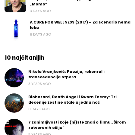
„Momo“
3 DAYS AGO
A CURE FOR WELLNESS (2017) – Za scenario nema
leka
8 DAYS AGO
10 najčitanijih
Nikola Vranjković: Poezija, rokenrol i
transcedencija otpora
3 YEARS AGO
Biohazard, Death Angel i Sworn Enemy: Tri
decenije žestine stale u jednu noć
8 DAYS AGO
7 zanimljivosti koje (ni)ste znali o filmu „Širom
zatvorenih očiju“
5 YEARS AGO