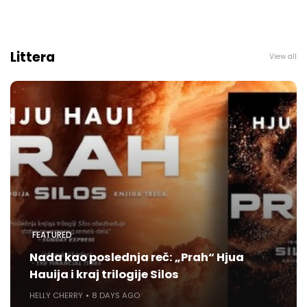
Littera
View all
FEATURED
Nada kao poslednja reč: „Prah“ Hjua
Hauija i kraj trilogije Silos
HELLY CHERRY
8 DAYS AGO