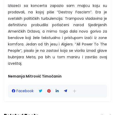
Izlazeći sa koncerta zapazio sam majicu koju su
prodavali, na kojoj piše ’’Destroy Fascism’’. Era je
svetskih političkih turbulencija. Trampova vladavina je
definitivno probudila potlačeni narod Sjedinjenih
Američkih Država, a mimo toga dala novo gorivo za
bendove koji žele tekstualno i pristupom izaći iz zone
komfora. Jedan od tih jesu i Algiers. ’’All Power To The
People’’, pisalo je na zastavi koja se viorila iznad glave
bubnjara Meta, pa bih u tom maniru i završio ovaj
izveštaj.
Nemanja Mitrović Timočanin
Facebook