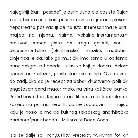
Najagilniji član ’’posade’’ je definitivno bio basista Rajan
koji je tokom pojedinih pesama svojim igrama i plesom
neposredno pozivao ljude na isto. Interesantna je bila i
majica na njemu. Naime, vokalno-instrumentalni
proizvod benda jeste na tragu gospel, soul i
eksperimentalne (elektronske) muzike, međutim,
činjenica je da, iako ga muzički ima samo u obrisima,
punk bekgraund benda i stav za koji je dobrim delom
upravo on zaslužan, prosto iluminira iz njih. Ovo dovodi
do zaključka da je recept za dobar društveno-politički
angažovan bend makar malo, na vrhu kašičice, panka.
Pored bas gitare Rajan se nije libio ni midi kontroler da
zasvira na par numera. E, da ne zaboravim – majica
koju je nosio je majica kultnog teksaškog anarhističko
hardcore/punk benda - Millions of Dead Cops.
Išlo se dalje sa ’’Irony.Utility. Pretext’’, ’’A Hymn fot an