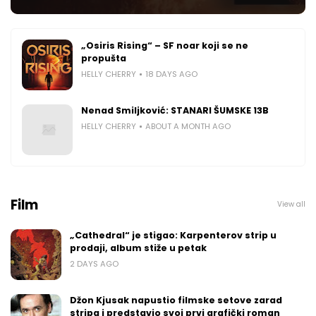
„Osiris Rising“ – SF noar koji se ne
propušta
HELLY CHERRY
18 DAYS AGO
Nenad Smiljković: STANARI ŠUMSKE 13B
HELLY CHERRY
ABOUT A MONTH AGO
Film
View all
„Cathedral“ je stigao: Karpenterov strip u
prodaji, album stiže u petak
2 DAYS AGO
Džon Kjusak napustio filmske setove zarad
stripa i predstavio svoj prvi grafički roman