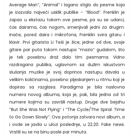
Average Man’’, ’’Animal’’ i lagano stiglo do pesme koja
je izazvala najveći usklik publike – ’’Blood’’. Frenklin je
zapao u ekstazu tokom ove pesme, pa su se udarci,
čas dairama, čas nogom, smenjivali jedni za drugim.
Inače, pored daira i mikrofona, Frenklin svira gitaru i
klavir. Prvi gitarista Li Teši je žice, jedne od dve, svoje
gitare par puta tokom nastupa ’’mazio’’ gudalom, što
je tek posebnu draž dalo tim pesmama. Vidno
razdragana publika, uglavnom sa dužim iskustvom
slušanja muzike je svoj doprinos nastupu davala u
velikim količinama, posebno pljeskanjem u ritmu koji je
dopirao sa razglasa. Paradigma je bila naslovna
numera novog albuma, koja je, pak, bila jedna od tri
numere kojima su završili nastup. Druge dve bejahu
’’But She Was Not Flying’’ i ’’The Cycle/The Spiral: Time
to Go Down Slowly’’. Ova potonja zatvara novi album, a
i ovde se javila u ulozi poslednje, u 22.20. Fake news.
Vratili su se na binu posle par minuta.