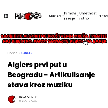
Filmovi
Umetnost
Muzika
Litte
i serije
i strip
Home
KONCERT
Algiers prvi put u
Beogradu - Artikulisanje
stava kroz muziku
HELLY CHERRY
9 YEARS AGO