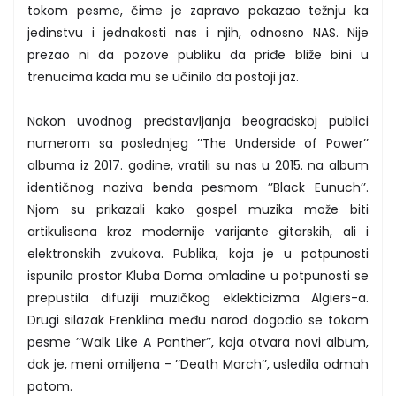
tokom pesme, čime je zapravo pokazao težnju ka
jedinstvu i jednakosti nas i njih, odnosno NAS. Nije
prezao ni da pozove publiku da priđe bliže bini u
trenucima kada mu se učinilo da postoji jaz.
Nakon uvodnog predstavljanja beogradskoj publici
numerom sa poslednjeg ’’The Underside of Power’’
albuma iz 2017. godine, vratili su nas u 2015. na album
identičnog naziva benda pesmom ’’Black Eunuch’’.
Njom su prikazali kako gospel muzika može biti
artikulisana kroz modernije varijante gitarskih, ali i
elektronskih zvukova. Publika, koja je u potpunosti
ispunila prostor Kluba Doma omladine u potpunosti se
prepustila difuziji muzičkog eklekticizma Algiers-a.
Drugi silazak Frenklina među narod dogodio se tokom
pesme ’’Walk Like A Panther’’, koja otvara novi album,
dok je, meni omiljena - ’’Death March’’, usledila odmah
potom.