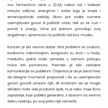
ovo fantastično veče u 22.45, nakon sat i trideset
minuta odlične, energične i svirke koja je imala i
emancipatorski sadržaj. Skoro pre svake numere
usemplovani govori ili politički citati, dali su se čuti i
primiti k znanju, čime još jednom potvrđuju svoj
angažman i spremnost na politički rad kroz muziku.
Koncert je bio veoma dobar. Sitni problemi sa zvukom,
konkretno mikrofonijom, korigovani su brzo i u hodu,
međutim, jedna mala zamerka u samom pristupu
mora biti pomenuta. Premalo je bilo verbalne
komunikacije sa publikom. Činjenica je da je bend hteo
da izbegne momenat propovedi i da su usemplovani
govori govorili umesto njih, ali smatram da se moglo
defakto malo više prozboriti. Ipak, to je neko moje lično
zapažanje, koje publika generalno, s obzirom na veoma
dobru reakciju, po svoj prilici nije zamerila.