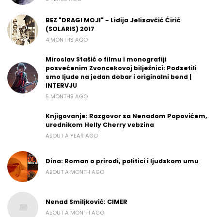
BEZ "DRAGI MOJI" - Lidija Jelisavčić Ćirić
(SOLARIS) 2017
4 MONTHS AGO
Miroslav Stašić o filmu i monografiji
posvećenim Zvoncekovoj bilježnici: Podsetili
smo ljude na jedan dobar i originalni bend |
INTERVJU
5 MONTHS AGO
Knjigovanje: Razgovor sa Nenadom Popovićem,
urednikom Helly Cherry vebzina
ABOUT A YEAR AGO
Dina: Roman o prirodi, politici i ljudskom umu
ABOUT A MONTH AGO
Nenad Smiljković: CIMER
ABOUT A MONTH AGO