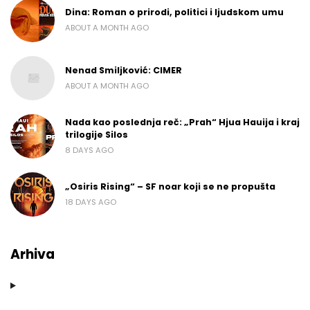
Dina: Roman o prirodi, politici i ljudskom umu
ABOUT A MONTH AGO
Nenad Smiljković: CIMER
ABOUT A MONTH AGO
Nada kao poslednja reč: „Prah“ Hjua Hauija i kraj
trilogije Silos
8 DAYS AGO
„Osiris Rising“ – SF noar koji se ne propušta
18 DAYS AGO
Arhiva