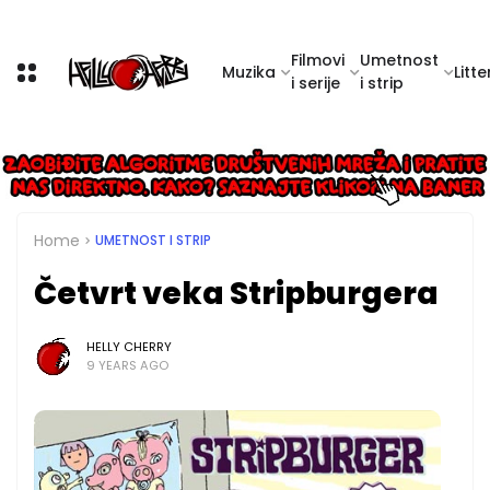
Filmovi
Umetnost
Muzika
Litte
i serije
i strip
Home
UMETNOST I STRIP
Četvrt veka Stripburgera
HELLY CHERRY
9 YEARS AGO