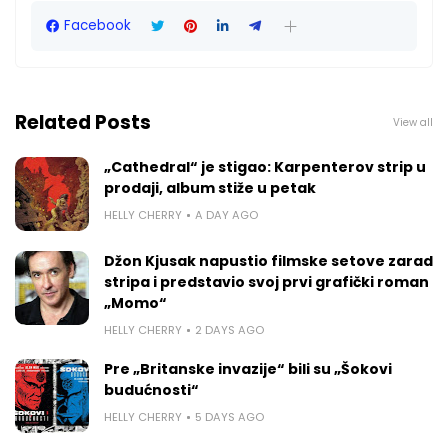
Facebook
Related Posts
View all
„Cathedral“ je stigao: Karpenterov strip u
prodaji, album stiže u petak
HELLY CHERRY
A DAY AGO
Džon Kjusak napustio filmske setove zarad
stripa i predstavio svoj prvi grafički roman
„Momo“
HELLY CHERRY
2 DAYS AGO
Pre „Britanske invazije“ bili su „Šokovi
budućnosti“
HELLY CHERRY
5 DAYS AGO