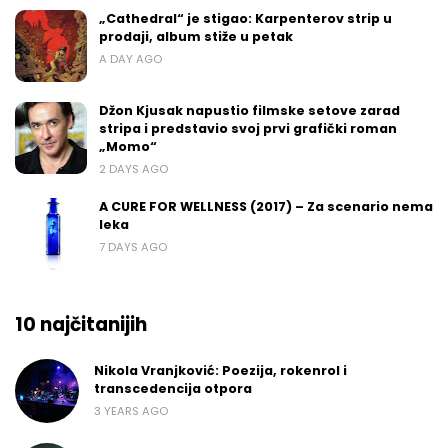
„Cathedral“ je stigao: Karpenterov strip u
prodaji, album stiže u petak
A DAY AGO
Džon Kjusak napustio filmske setove zarad
stripa i predstavio svoj prvi grafički roman
„Momo“
2 DAYS AGO
A CURE FOR WELLNESS (2017) – Za scenario nema
leka
7 DAYS AGO
10 najčitanijih
Nikola Vranjković: Poezija, rokenrol i
transcedencija otpora
3 YEARS AGO