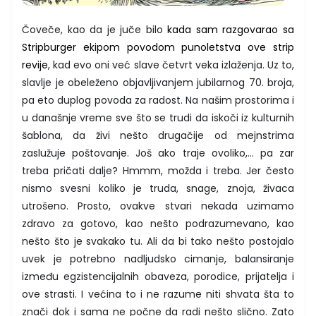
Čoveče, kao da je juče bilo
kada sam razgovarao sa
Stripburger ekipom povodom punoletstva ove strip
revije
, kad evo oni već slave četvrt veka izlaženja. Uz to,
slavlje je obeleženo objavljivanjem jubilarnog 70. broja,
pa eto duplog povoda za radost. Na našim prostorima i
u današnje vreme sve što se trudi da iskoči iz kulturnih
šablona, da živi nešto drugačije od mejnstrima
zaslužuje poštovanje. Još ako traje ovoliko,... pa zar
treba pričati dalje? Hmmm, možda i treba. Jer često
nismo svesni koliko je truda, snage, znoja, živaca
utrošeno. Prosto, ovakve stvari nekada uzimamo
zdravo za gotovo, kao nešto podrazumevano, kao
nešto što je svakako tu. Ali da bi tako nešto postojalo
uvek je potrebno nadljudsko cimanje, balansiranje
između egzistencijalnih obaveza, porodice, prijatelja i
ove strasti. I većina to i ne razume niti shvata šta to
znači dok i sama ne počne da radi nešto slično. Zato