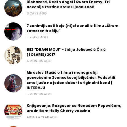
Biohazard, Death Angel i Sworn Enemy: Tri
decenije žestine stale u jednu noć
8 DAYS AGO
7 zanimljivosti koje (ni)ste znali o filmu „Širom
zatvorenih očiju“
5 YEARS AGO
BEZ "DRAGI MOJI" - Lidija Jelisavčić Ćirić
(SOLARIS) 2017
4 MONTHS AGO
Miroslav Stašić o filmu i monografiji
posvećenim Zvoncekovoj bilježnici: Podsetili
smo ljude na jedan dobar i originalni bend |
INTERVJU
5 MONTHS AGO
Knjigovanje: Razgovor sa Nenadom Popovićem,
urednikom Helly Cherry vebzina
ABOUT A YEAR AGO