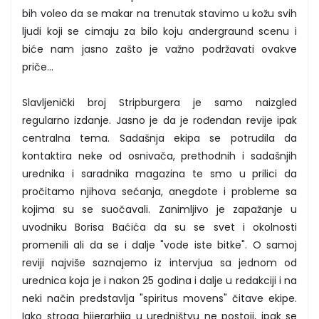
bih voleo da se makar na trenutak stavimo u kožu svih
ljudi koji se cimaju za bilo koju andergraund scenu i
biće nam jasno zašto je važno podržavati ovakve
priče...
Slavljenički broj Stripburgera je samo naizgled
regularno izdanje. Jasno je da je rođendan revije ipak
centralna tema. Sadašnja ekipa se potrudila da
kontaktira neke od osnivača, prethodnih i sadašnjih
urednika i saradnika magazina te smo u prilici da
pročitamo njihova sećanja, anegdote i probleme sa
kojima su se suočavali. Zanimljivo je zapažanje u
uvodniku Borisa Baćića da su se svet i okolnosti
promenili ali da se i dalje "vode iste bitke". O samoj
reviji najviše saznajemo iz intervjua sa jednom od
urednica koja je i nakon 25 godina i dalje u redakciji i na
neki način predstavlja "spiritus movens" čitave ekipe.
Iako stroga hijerarhija u uredništvu ne postoji, ipak se