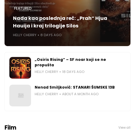
FEATURED
Nada kao poslednja reč: „Prah“ Hjua
Hauija i kraj trilogije Silos
HELLY CHERRY
8 DAYS AGO
„Osiris Rising“ – SF noar koji se ne
propušta
HELLY CHERRY
18 DAYS AGO
Nenad Smiljković: STANARI ŠUMSKE 13B
HELLY CHERRY
ABOUT A MONTH AGO
Film
View all