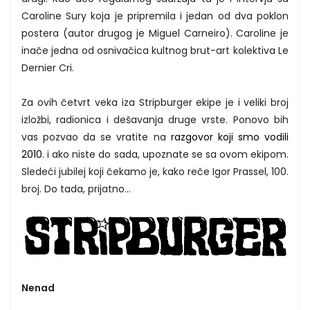
Caroline Sury koja je pripremila i jedan od dva poklon
postera (autor drugog je Miguel Carneiro). Caroline je
inače jedna od osnivačica kultnog brut-art kolektiva Le
Dernier Cri.
Za ovih četvrt veka iza Stripburger ekipe je i veliki broj
izložbi, radionica i dešavanja druge vrste. Ponovo bih
vas pozvao da se vratite na
razgovor koji smo vodili
2010.
i ako niste do sada, upoznate se sa ovom ekipom.
Sledeći jubilej koji čekamo je, kako reče Igor Prassel, 100.
broj. Do tada, prijatno...
Nenad