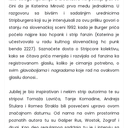
čini da je Katerina Mirović prva među jednakima. U
razgovoru sa bivšim i sadašnjim urednicima
Stripburgera koji su je intervjuisali za ovu priliku govori o
stanju na slovenačkoj sceni 1992. kada je Burger priča
počela najpre kao hcpank i strip fanzin (Katerina je
učestvovala u radu kultnog slovenačkog hc punk
benda 2227). Saznaćete dosta o Stripcore kolektivu,
kako se čitava priča menjala i razvijala od fanzina ka
registrovanom glasilu, koliko je cimanja potrebno, o
svim
glavoboljama
i
nagradama
koje rad na ovakvom
glasilu donosi...
Jubilej je bio inspirativan i nekim strip autorima te su
stripovi Tomaža Lavriča, Tanje Komadine, Andreja
Štulara i Romea Štrakla bili posvećeni upravo ovom
značajnom datumu. Od nama na ovim prostorima
poznatih autora tu su Gašper Rus, Wostok, Zograf i
drugi. Kao deo regularnog sadržaja tu je i intervju sa