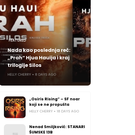
FEATURED
Nada kao poslednja reč:
„Prah“ Hjua Hauija i kraj
trilogije Silos
HELLY CHERRY
8 DAYS AGO
„Osiris Rising“ – SF noar
koji se ne propušta
HELLY CHERRY
18 DAYS AGO
Nenad Smiljković: STANARI
ŠUMSKE 13B