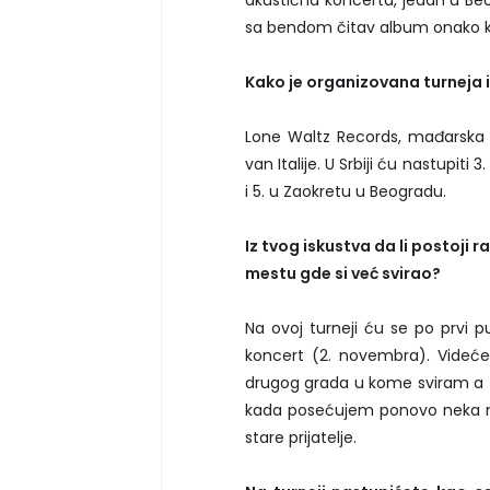
sa bendom čitav album onako ka
Kako je organizovana turneja i
Lone Waltz Records, mađarska 
van Italije. U Srbiji ću nastupit
i 5. u Zaokretu u Beogradu.
Iz tvog iskustva da li postoji 
mestu gde si već svirao?
Na ovoj turneji ću se po prvi pu
koncert (2. novembra). Videćem
drugog grada u kome sviram a t
kada posećujem ponovo neka me
stare prijatelje.