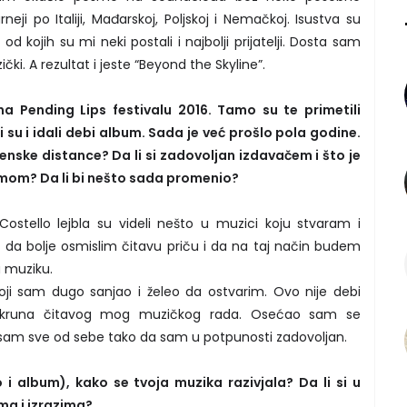
ji po Italiji, Mađarskoj, Poljskoj i Nemačkoj. Isustva su
d kojih su mi neki postali i najbolji prijatelji. Dosta sam
zički. A rezultat i jeste “Beyond the Skyline”.
na Pending Lips festivalu 2016. Tamo su te primetili
 su i idali debi album. Sada je već prošlo pola godine.
menske distance? Da li si zadovoljan izdavačem i što je
bumom? Da li bi nešto sada promenio?
ostello lejbla su videli nešto u muzici koju stvaram i
i da bolje osmislim čitavu priču i da na taj način budem
u muziku.
koji sam dugo sanjao i želeo da ostvarim. Ovo nije debi
ć kruna čitavog mog muzičkog rada. Osećao sam se
sam sve od sebe tako da sam u potpunosti zadovoljan.
i album), kako se tvoja muzika razivjala? Da li si u
ma i izrazima?