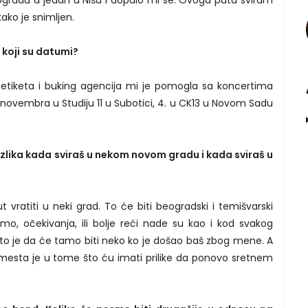
ko je snimljen.
 koji su datumi?
etiketa i buking agencija mi je pomogla sa koncertima
i 3. novembra u Studiju 11 u Subotici, 4. u CK13 u Novom Sadu
razlika kada sviraš u nekom novom gradu i kada sviraš u
t vratiti u neki grad. To će biti beogradski i temišvarski
o, očekivanja, ili bolje reći nade su kao i kod svakog
o je da će tamo biti neko ko je došao baš zbog mene. A
sta je u tome što ću imati prilike da ponovo sretnem