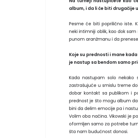
Na turneji nastupićete kao c
album, i da li će biti drugačije
Pesme će biti poprilično iste
neki intimniji oblik, kao dok sa
punom aranžmanu i da prenese
Koje su prednosti i mane kada
je nastup sa bendom samo priča
Kada nastupam solo nekako se
zastrašujuće u smislu treme do
dobar kontakt sa publikom i 
prednost je što mogu album da p
bini da delim emocije pa i nast
Volim oba načina. Vikowski je po
oformljen samo za potrebe turne
šta nam budućnost donosi.