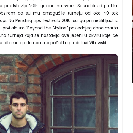
 predstavlja 2015. godine na svom Soundcloud profilu.
e obzirom da su mu omogućile turneju od oko 40-tak
ropi. Na Pending Lips festivalu 2016. su ga primetilil ljudi iz
uju prvi album "Beyond the Skyline" poslednjeg dana marta
ećna turneja koja se nastavlja ove jeseni u okviru koje će
fere pitamo ga da nam na početku predstavi Vikowski...