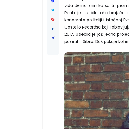
vidu demo snimka sa tri pesme
Reakcije su bile ohrabrujuć
koncerata po Italiji i istočnoj Ev
Costello Recordsa koji i objavlj
2017. Usledila je još jedna prol
posetiti i Srbiju. Dok pakuje ko