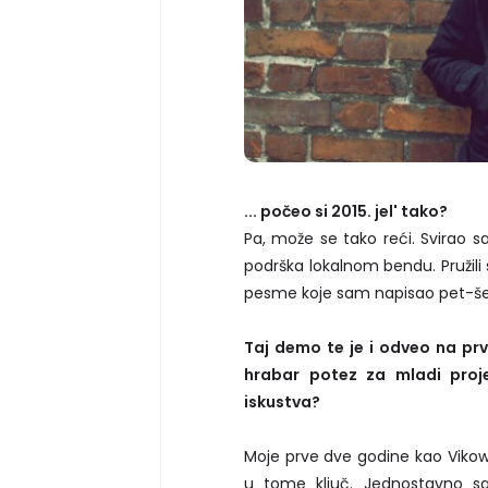
... počeo si 2015. jel' tako?
Pa, može se tako reći. Svirao s
podrška lokalnom bendu. Pružili 
pesme koje sam napisao pet-šes
Taj demo te je i odveo na prv
hrabar potez za mladi proje
iskustva?
Moje prve dve godine kao Vikows
u tome ključ. Jednostavno 