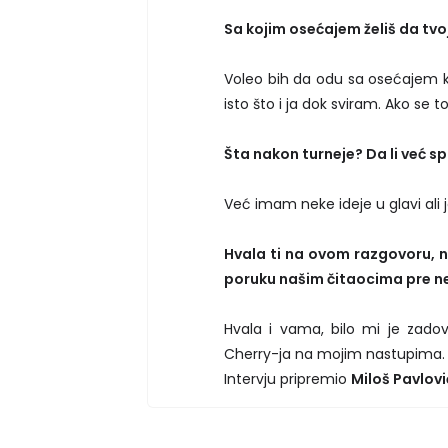
Sa kojim osećajem želiš da tv
Voleo bih da odu sa osećajem ka
isto što i ja dok sviram. Ako se 
Šta nakon turneje? Da li već 
Već imam neke ideje u glavi ali
Hvala ti na ovom razgovoru, n
poruku našim čitaocima pre ne
Hvala i vama, bilo mi je zado
Cherry-ja na mojim nastupima. D
Intervju pripremio
Miloš Pavlovi