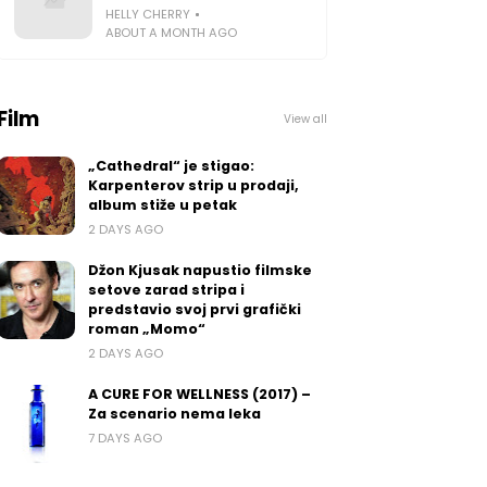
HELLY CHERRY
ABOUT A MONTH AGO
Film
View all
„Cathedral“ je stigao:
Karpenterov strip u prodaji,
album stiže u petak
2 DAYS AGO
Džon Kjusak napustio filmske
setove zarad stripa i
predstavio svoj prvi grafički
roman „Momo“
2 DAYS AGO
A CURE FOR WELLNESS (2017) –
Za scenario nema leka
7 DAYS AGO