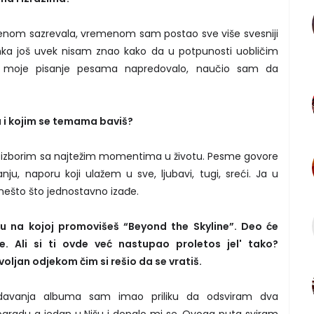
enom sazrevala, vremenom sam postao sve više svesniji
a još uvek nisam znao kako da u potpunosti uobličim
e moje pisanje pesama napredovalo, naučio sam da
ja i kojim se temama baviš?
e izborim sa najtežim momentima u životu. Pesme govore
u, naporu koji ulažem u sve, ljubavi, tugi, sreći. Ja u
 nešto što jednostavno izađe.
u na kojoj promovišeš “Beyond the Skyline”. Deo će
e. Ali si ti ovde već nastupao proletos jel' tako?
oljan odjekom čim si rešio da se vratiš.
zdavanja albuma sam imao priliku da odsviram dva
ogradu a jedan u Nišu i dopalo mi se. Ovoga puta sviram