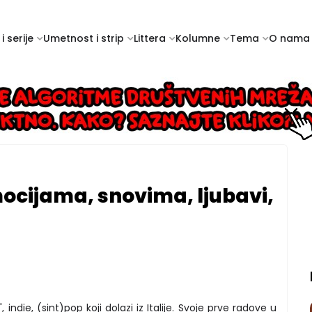
i serije
Umetnost i strip
Littera
Kolumne
Tema
O nama
ocijama, snovima, ljubavi,
, indie, (sint)pop koji dolazi iz Italije. Svoje prve radove u