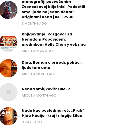
monografiji posvećenim
Zvoncekovoj bilježnici: Podsetili
smo ljude na jedan dobar i
originalni bend | INTERVJU
5 MONTHS AGO
Knjigovanje: Razgovor sa
Nenadom Popovićem,
urednikom Helly Cherry vebzina
ABOUT A YEAR AGO
Dina: Roman o prirodi, politici i
ljudskom umu
ABOUT A MONTH AGO
Nenad Smiljković: CIMER
ABOUT A MONTH AGO
Nada kao poslednja reč: „Prah“
Hjua Hauija i kraj trilogije Silos
8 DAYS AGO