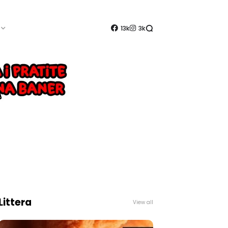
13k
3k
Littera
View all