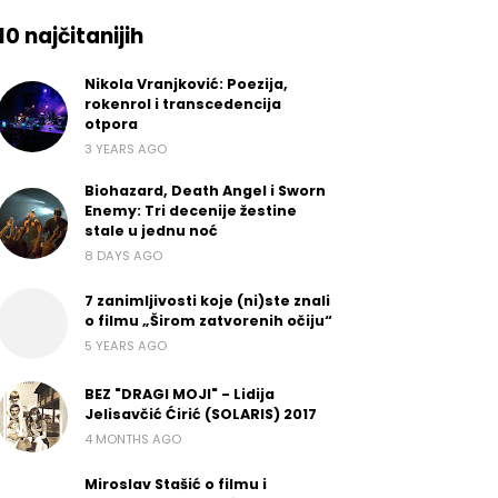
10 najčitanijih
Nikola Vranjković: Poezija,
rokenrol i transcedencija
otpora
3 YEARS AGO
Biohazard, Death Angel i Sworn
Enemy: Tri decenije žestine
stale u jednu noć
8 DAYS AGO
7 zanimljivosti koje (ni)ste znali
o filmu „Širom zatvorenih očiju“
5 YEARS AGO
BEZ "DRAGI MOJI" - Lidija
Jelisavčić Ćirić (SOLARIS) 2017
4 MONTHS AGO
Miroslav Stašić o filmu i