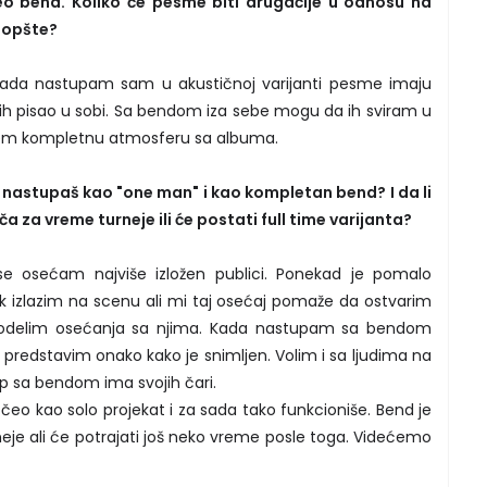
eo bend. Koliko će pesme biti drugačije u odnosu na
 uopšte?
. Kada nastupam sam u akustičnoj varijanti pesme imaju
m ih pisao u sobi. Sa bendom iza sebe mogu da ih sviram u
m kompletnu atmosferu sa albuma.
 nastupaš kao "one man" i kao kompletan bend? I da li
 za vreme turneje ili će postati full time varijanta?
 osećam najviše izložen publici. Ponekad je pomalo
k izlazim na scenu ali mi taj osećaj pomaže da ostvarim
podelim osećanja sa njima. Kada nastupam sa bendom
redstavim onako kako je snimljen. Volim i sa ljudima na
up sa bendom ima svojih čari.
čeo kao solo projekat i za sada tako funkcioniše. Bend je
je ali će potrajati još neko vreme posle toga. Videćemo