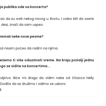
oja publika ode sa koncerta?
o da su sreli nekog novog u životu. I voleo bih da osete
to desi, znači da sam uspeo.
spremaš neke nove pesme?
 još nisam počeo da radim na njima.
ećemo ti više oduzimati vreme. Na kraju pošalji jednu
go se vidite na koncertima...
voljstvo. Biće mi drago da vidim neke od čitaoca Helly
ođite da se družimo i vidimo se uskoro.
ć