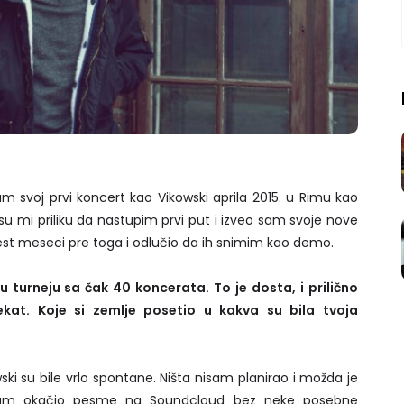
am svoj prvi koncert kao Vikowski aprila 2015. u Rimu kao
su mi priliku da nastupim prvi put i izveo sam svoje nove
t meseci pre toga i odlučio da ih snimim kao demo.
u turneju sa čak 40 koncerata. To je dosta, i prilično
kat. Koje si zemlje posetio u kakva su bila tvoja
ki su bile vrlo spontane. Ništa nisam planirao i možda je
sam okačio pesme na Soundcloud bez neke posebne