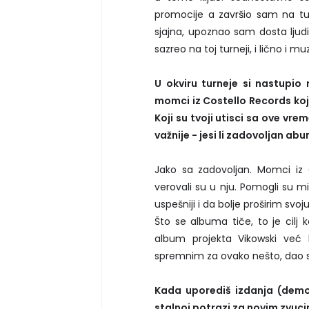
promocije a završio sam na turne
sjajna, upoznao sam dosta ljudi o
sazreo na toj turneji, i lično i mu
U okviru turneje si nastupio 
momci iz Costello Records koji
Koji su tvoji utisci sa ove vre
važnije - jesi li zadovoljan a
Jako sa zadovoljan. Momci iz C
verovali su u nju. Pomogli su m
uspešniji i da bolje proširim svoj
Što se albuma tiče, to je cilj 
album projekta Vikowski ve
spremnim za ovako nešto, dao 
Kada uporediš izdanja (demo 
stalnoj potrazi za novim zvuci