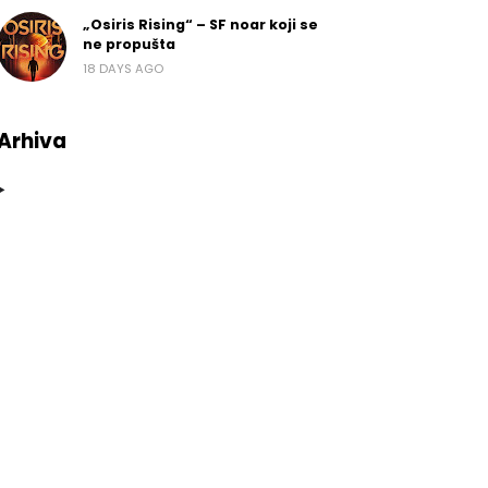
„Osiris Rising“ – SF noar koji se
ne propušta
18 DAYS AGO
Arhiva