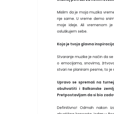
Mislim da je moja muzika vrem
nje same. U vreme demo snimk
moje ideje. Ali vremenom j
osluškujem sebe.
Koja je tvoja glavna inspiraci
Stvaranje muzike je način da s
o emocijama, snovima, žrtvovanj
stvari ne planiram pesme, to je
Upravo se spremaš na turnej
obuhvatiti i Balkanske zemlj
Pretpostavljam da si bio zadov
Definitivno! Odmah nakon i
akustična koncerta, jedan u Be