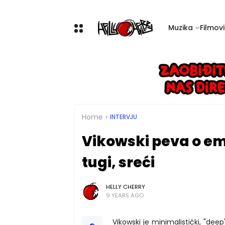
Muzika
Filmovi 
Home
INTERVJU
Vikowski peva o em
tugi, sreći
HELLY CHERRY
9 YEARS AGO
Vikowski je minimalistički, "deep"