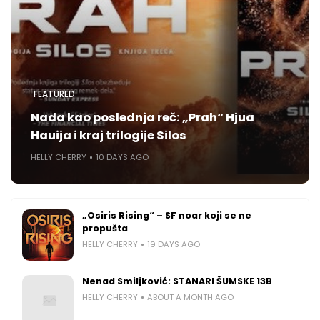
FEATURED
Nada kao poslednja reč: „Prah“ Hjua
Hauija i kraj trilogije Silos
HELLY CHERRY
10 DAYS AGO
„Osiris Rising“ – SF noar koji se ne
propušta
HELLY CHERRY
19 DAYS AGO
Nenad Smiljković: STANARI ŠUMSKE 13B
HELLY CHERRY
ABOUT A MONTH AGO