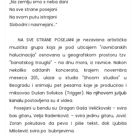
„Na zemlju smo s neba dani
Na sve strane posejani
Na svom putu istrajani
Slobodni i nasmejani...“
NA SVE STRANE POSEJANI je nezavisna artistička
muzička grupa koja je pod uticajem "ravničarskih
halucinacija" osnovana u geografskom prostoru tzv.
"banatskog trougla" - na dnu mora, iz ravnice. Nakon
nekoliko održanih koncerata, krajem novembra
meseca 201., ulaze u studio "Shoom studios" u
Beogradu i snimaju pet pesama koje je producirao i
miksovao Dušan Svilokos (Trigger).
Na njihovom jutjub
kanalu
postavljena su 4 videa.
Posejani u bendu su: Dragan Gaša Veličkovski – svira
bas gitaru, Velja Radenković – svira jedinu gitaru, Jović
Zoran pokušava da peva i piše tekst, dok Ljubiša
Milošević svira po bubnjevima.