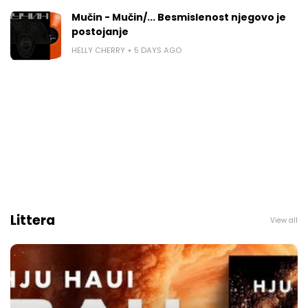
Mučin - Mučin/... Besmislenost njegovo je
postojanje
HELLY CHERRY
5 DAYS AGO
Littera
View all