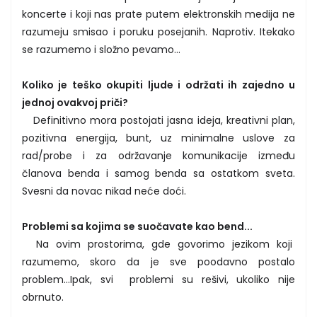
koncerte i koji nas prate putem elektronskih medija ne
razumeju smisao i poruku posejanih. Naprotiv. Itekako
se razumemo i složno pevamo...
Koliko je teško okupiti ljude i održati ih zajedno u
jednoj ovakvoj priči?
Definitivno mora postojati jasna ideja, kreativni plan,
pozitivna energija, bunt, uz minimalne uslove za
rad/probe i za održavanje komunikacije između
članova benda i samog benda sa ostatkom sveta.
Svesni da novac nikad neće doći.
Problemi sa kojima se suočavate kao bend...
Na ovim prostorima, gde govorimo jezikom koji
razumemo, skoro da je sve poodavno postalo
problem…Ipak, svi problemi su rešivi, ukoliko nije
obrnuto.