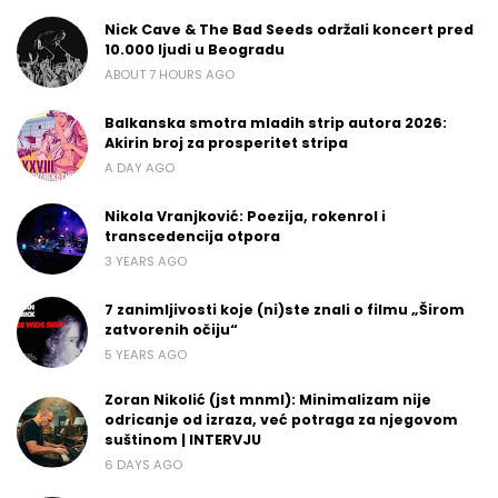
Nick Cave & The Bad Seeds održali koncert pred
10.000 ljudi u Beogradu
ABOUT 7 HOURS AGO
Balkanska smotra mladih strip autora 2026:
Akirin broj za prosperitet stripa
A DAY AGO
Nikola Vranjković: Poezija, rokenrol i
transcedencija otpora
3 YEARS AGO
7 zanimljivosti koje (ni)ste znali o filmu „Širom
zatvorenih očiju“
5 YEARS AGO
Zoran Nikolić (jst mnml): Minimalizam nije
odricanje od izraza, već potraga za njegovom
suštinom | INTERVJU
6 DAYS AGO