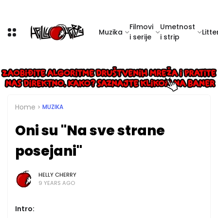
Filmovi
Umetnost
Muzika
Litte
i serije
i strip
Home
MUZIKA
Oni su "Na sve strane
posejani"
HELLY CHERRY
9 YEARS AGO
Intro: