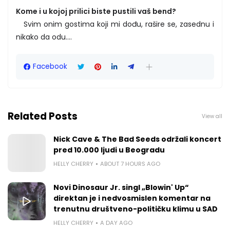
Kome i u kojoj prilici biste pustili vaš bend?
Svim onim gostima koji mi dođu, rašire se, zasednu i
nikako da odu....
Facebook
Related Posts
View all
Nick Cave & The Bad Seeds održali koncert
pred 10.000 ljudi u Beogradu
HELLY CHERRY
ABOUT 7 HOURS AGO
Novi Dinosaur Jr. singl „Blowin' Up“
direktan je i nedvosmislen komentar na
trenutnu društveno-političku klimu u SAD
HELLY CHERRY
A DAY AGO