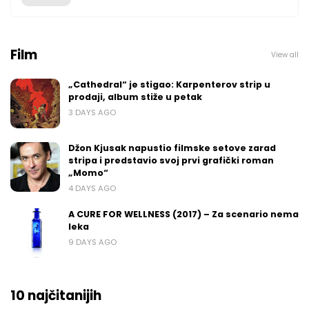
Film
View all
„Cathedral“ je stigao: Karpenterov strip u
prodaji, album stiže u petak
3 DAYS AGO
Džon Kjusak napustio filmske setove zarad
stripa i predstavio svoj prvi grafički roman
„Momo“
4 DAYS AGO
A CURE FOR WELLNESS (2017) – Za scenario nema
leka
9 DAYS AGO
10 najčitanijih