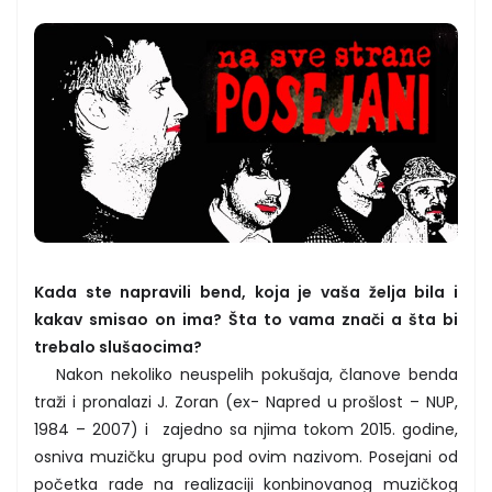
Kada ste napravili bend, koja je vaša želja bila i
kakav smisao on ima? Šta to vama znači a šta bi
trebalo slušaocima?
Nakon nekoliko neuspelih pokušaja, članove benda
traži i pronalazi J. Zoran (ex- Napred u prošlost – NUP,
1984 – 2007) i zajedno sa njima tokom 2015. godine,
osniva muzičku grupu pod ovim nazivom. Posejani od
početka rade na realizaciji konbinovanog muzičkog