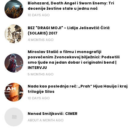
Biohazard, Death Angel i Sworn Enemy: Tri
decenije žestine stale u jednu noć
10 DAYS AGO
BEZ "DRAGI MOJI" - Lidija Jelisavčić Ćirić
(SOLARIS) 2017
4 MONTHS AGO
Miroslav Stašić o filmu i monografiji
posvećenim Zvoncekovoj bilježnici: Podsetili
smo ljude na jedan dobar i originalni bend |
INTERVJU
5 MONTHS AGO
Nada kao poslednja reč: „Prah“ Hjua Hauija i kraj
trilogije Silos
10 DAYS AGO
Nenad Smiljković: CIMER
ABOUT A MONTH AGO