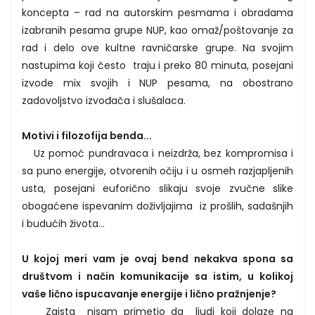
koncepta – rad na autorskim pesmama i obradama
izabranih pesama grupe NUP, kao omaž/poštovanje za
rad i delo ove kultne ravničarske grupe. Na svojim
nastupima koji često traju i preko 80 minuta, posejani
izvode mix svojih i NUP pesama, na obostrano
zadovoljstvo izvođača i slušalaca.
Motivi i filozofija benda...
Uz pomoć pundravaca i neizdrža, bez kompromisa i
sa puno energije, otvorenih očiju i u osmeh razjapljenih
usta, posejani euforično slikaju svoje zvučne slike
obogaćene ispevanim doživljajima iz prošlih, sadašnjih
i budućih života…
U kojoj meri vam je ovaj bend nekakva spona sa
društvom i način komunikacije sa istim, u kolikoj
vaše lično ispucavanje energije i lično pražnjenje?
Zaista nisam primetio da ljudi koji dolaze na