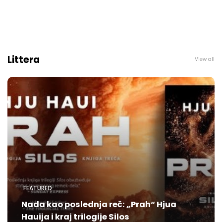
Littera
View all
FEATURED
Nada kao poslednja reč: „Prah“ Hjua
Hauija i kraj trilogije Silos