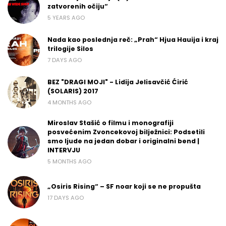
zatvorenih očiju“
5 YEARS AGO
Nada kao poslednja reč: „Prah“ Hjua Hauija i kraj
trilogije Silos
7 DAYS AGO
BEZ "DRAGI MOJI" - Lidija Jelisavčić Ćirić
(SOLARIS) 2017
4 MONTHS AGO
Miroslav Stašić o filmu i monografiji
posvećenim Zvoncekovoj bilježnici: Podsetili
smo ljude na jedan dobar i originalni bend |
INTERVJU
5 MONTHS AGO
„Osiris Rising“ – SF noar koji se ne propušta
17 DAYS AGO