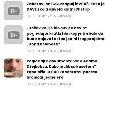
Zaboravljeni CGI dragulj iz 2003: Kako je
DAVE škola oživela kultni SF strip
HELLY CHERRY
2 MONTHS AGO
„Dečak koji je bio suviše nevin“ —
pogledajte kratki film koji je trebalo da
bude najava i ostao jedini trag projekta
„Doba nevinosti“
HELLY CHERRY
3 MONTHS AGO
Pogledajte dokumentarac o Adamu
Džejkobsu: Kako je „lik sa kasetom“
zabeležio 10.000 koncerata i postao
hroničar jedne ere
HELLY CHERRY
3 MONTHS AGO