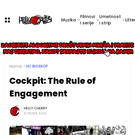
Filmovi
Umetnost
Muzika
Litte
i serije
i strip
Home
HC BIOSKOP
Cockpit: The Rule of
Engagement
HELLY CHERRY
9 YEARS AGO