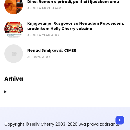
Dina: Roman o prirodi, politici i ljudskom umu
ABOUT A MONTH AGO
Knjigovanje: Razgovor sa Nenadom Popovićem,
urednikom Helly Cherry vebzina
ABOUT A YEAR AGO
Nenad Smiljković: CIMER
30 DAYS AGO
Arhiva
Copyright © Helly Cherry 2003-2026 Sva prava zadržana.