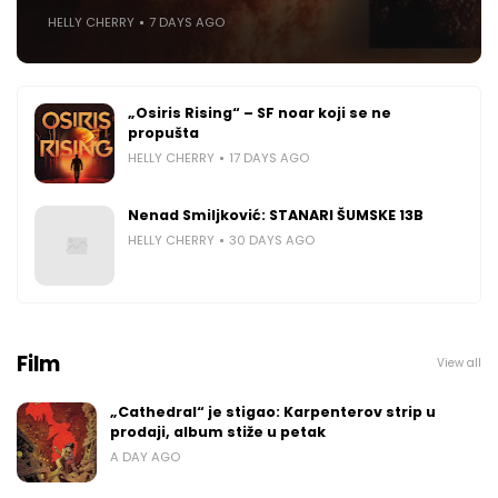
HELLY CHERRY
7 DAYS AGO
„Osiris Rising“ – SF noar koji se ne
propušta
HELLY CHERRY
17 DAYS AGO
Nenad Smiljković: STANARI ŠUMSKE 13B
HELLY CHERRY
30 DAYS AGO
Film
View all
„Cathedral“ je stigao: Karpenterov strip u
prodaji, album stiže u petak
A DAY AGO