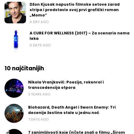
Džon Kjusak napustio filmske setove zarad
stripa i predstavio svoj prvi grafički roman
„Momo“
A DAY AGO
A CURE FOR WELLNESS (2017) – Za scenario nema
leka
6 DAYS AGO
10 najčitanijih
Nikola Vranjković: Poezija, rokenrol i
transcedencija otpora
3 YEARS AGO
Biohazard, Death Angel i Sworn Enemy: Tri
decenije žestine stale u jednu noć
7 DAYS AGO
7 zanimljivosti koje (ni)ste znali o filmu „Širom