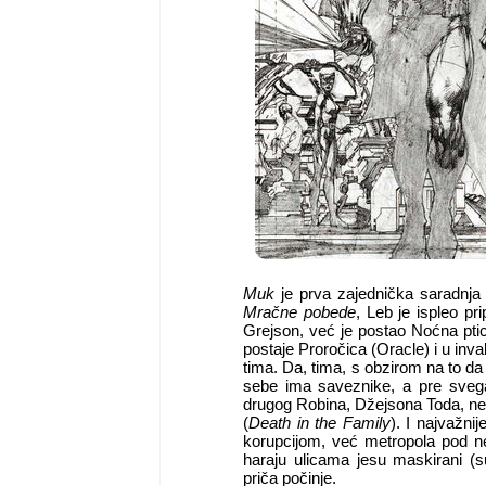
Muk
je prva zajednička saradnja
Mračne pobede
, Leb je ispleo p
Grejson, već je postao Noćna ptic
postaje Proročica (Oracle) i u in
tima. Da, tima, s obzirom na to d
sebe ima saveznike, a pre svega
drugog Robina, Džejsona Toda, ne
(
Death in the Family
). I najvažni
korupcijom, već metropola pod ne
haraju ulicama jesu maskirani (s
priča počinje.