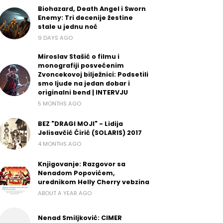
Biohazard, Death Angel i Sworn
Enemy: Tri decenije žestine
stale u jednu noć
9 DAYS AGO
Miroslav Stašić o filmu i
monografiji posvećenim
Zvoncekovoj bilježnici: Podsetili
smo ljude na jedan dobar i
originalni bend | INTERVJU
5 MONTHS AGO
BEZ "DRAGI MOJI" - Lidija
Jelisavčić Ćirić (SOLARIS) 2017
4 MONTHS AGO
Knjigovanje: Razgovor sa
Nenadom Popovićem,
urednikom Helly Cherry vebzina
ABOUT A YEAR AGO
Nenad Smiljković: CIMER