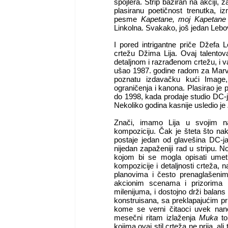
spojlera. Strip baziran na akciji,
plasiranu poetičnost trenutka, 
pesme
Kapetane, moj Kapetane
Linkolna. Svakako, još jedan Lebov
I pored intrigantne priče Džefa 
crtežu Džima Lija. Ovaj talento
detaljnom i razrađenom crtežu, i v
ušao 1987. godine radom za Marve
poznatu izdavačku kući Image,
ograničenja i kanona. Plasirao je
do 1998, kada prodaje studio DC-ju
Nekoliko godina kasnije usledio je
Znači, imamo Lija u svojim na
kompoziciju. Čak je šteta što nak
postaje jedan od glavešina DC-j
nijedan zapaženiji rad u stripu.
kojom bi se mogla opisati ume
kompozicije i detaljnosti crteža,
planovima i često prenaglašenim
akcionim scenama i prizorima 
milenijuma, i dostojno drži balan
konstruisana, sa preklapajućim p
kome se verni čitaoci uvek nano
mesečni ritam izlaženja
Muka
to
kojima ovaj stil crteža ne prija, al