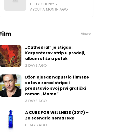
HELLY CHERRY
ABOUT A MONTH AGO
Film
View all
„Cathedral“ je stigao:
Karpenterov strip u prodaji,
album stiže u petak
2 DAYS AGO
Džon Kjusak napustio filmske
setove zarad stripa i
predstavio svoj prvi grafički
roman „Momo“
3 DAYS AGO
A CURE FOR WELLNESS (2017) –
Za scenario nema leka
8 DAYS AGO