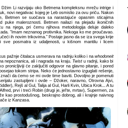
 Džim Li razvijaju oko Betmena kompleksnu mrežu intrige i
uk, novi negativac kojeg je Leb osmislio za ovu priču. Nakon
ice, Betmen se suočava sa narastajuće opasnim sticajima
od puke maleroznosti. Betmen nailazi na plejadu ikoničnih
ću na njega, pri čemu njihova metodologija deluje daleko
o ikada. "Imam neznanog protivnika. Nekoga ko me proučavao.
 učeći ih novim trikovima." Postaje jasno da se iza svega krije
i sve posmatra iz udaljenosti, u kišnom mantilu i licem
kus pažnje čitalaca usmerava na radnju koliko i na
whodoneit
vna nepoznanica, ali i nagrada na kraju.
Twist
u radnji, kako bi
o pronicljiviji će zaključiti odgovor na glavno pitanje, i pored
 posejao tokom stripa. Neko će jednostavno izguglati rešenje,
to ne znači da ćemo se mi ovde time baviti. Dovoljno je pomenuti
serijalu zastupljeni i ovde – Džoker, naravno, Otrovna Ajvi,
ler), Rejš al Gul, Talija al Gul, Harli Kvin, Ubica Krok... A tu
fred, prvi i treći Robin (drugi je, jel'te, mrtav), Supermen, za
že kao prostodušnog, beskrajno dobrog, ali i krajnje naivnog
ljače iz Kanzasa.