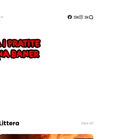
13k
3k
Littera
View all