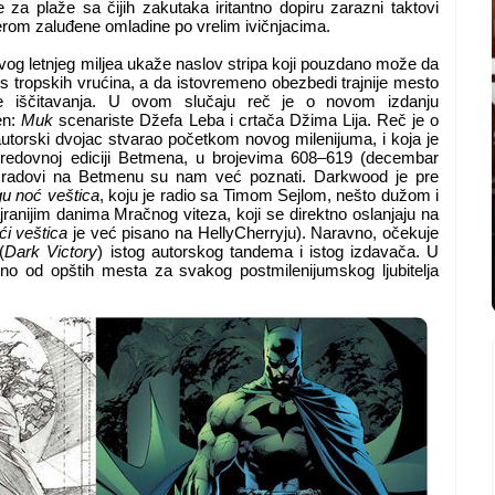
ice za plaže sa čijih zakutaka iritantno dopiru zarazni taktovi
erom zaluđene omladine po vrelim ivičnjacima.
og letnjeg miljea ukaže naslov stripa koji pouzdano može da
us tropskih vrućina, a da istovremeno obezbedi trajnije mesto
iše iščitavanja. U ovom slučaju reč je o novom izdanju
en:
Muk
scenariste Džefa Leba i crtača Džima Lija. Reč je o
 autorski dvojac stvarao početkom novog milenijuma, i koja je
 redovnoj ediciji Betmena, u brojevima 608–619 (decembar
 radovi na Betmenu su nam već poznati. Darkwood je pre
u noć veštica
, koju je radio sa Timom Sejlom, nešto dužom i
jranijim danima Mračnog viteza, koji se direktno oslanjaju na
ći veštica
je već pisano na HellyCherryju
). Naravno, očekuje
(
Dark Victory
) istog autorskog tandema i istog izdavača. U
dno od opštih mesta za svakog postmilenijumskog ljubitelja