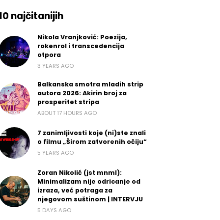
10 najčitanijih
Nikola Vranjković: Poezija,
rokenrol i transcedencija
otpora
3 YEARS AGO
Balkanska smotra mladih strip
autora 2026: Akirin broj za
prosperitet stripa
ABOUT 17 HOURS AGO
7 zanimljivosti koje (ni)ste znali
o filmu „Širom zatvorenih očiju“
5 YEARS AGO
Zoran Nikolić (jst mnml):
Minimalizam nije odricanje od
izraza, već potraga za
njegovom suštinom | INTERVJU
5 DAYS AGO