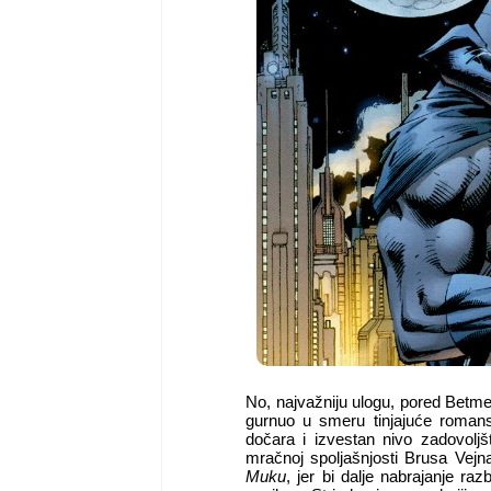
No, najvažniju ulogu, pored Betme
gurnuo u smeru tinjajuće romans
dočara i izvestan nivo zadovolj
mračnoj spoljašnjosti Brusa Vejna
Muku
, jer bi dalje nabrajanje ra