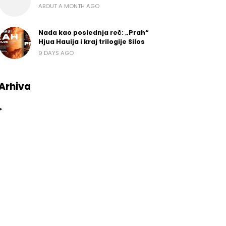
ABOUT A MONTH AGO
Nada kao poslednja reč: „Prah“
Hjua Hauija i kraj trilogije Silos
9 DAYS AGO
Arhiva