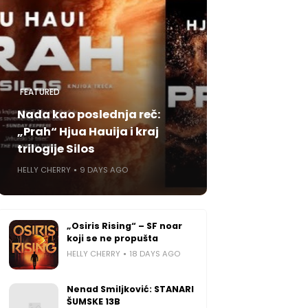
FEATURED
Nada kao poslednja reč:
„Prah“ Hjua Hauija i kraj
trilogije Silos
HELLY CHERRY
9 DAYS AGO
„Osiris Rising“ – SF noar
koji se ne propušta
HELLY CHERRY
18 DAYS AGO
Nenad Smiljković: STANARI
ŠUMSKE 13B