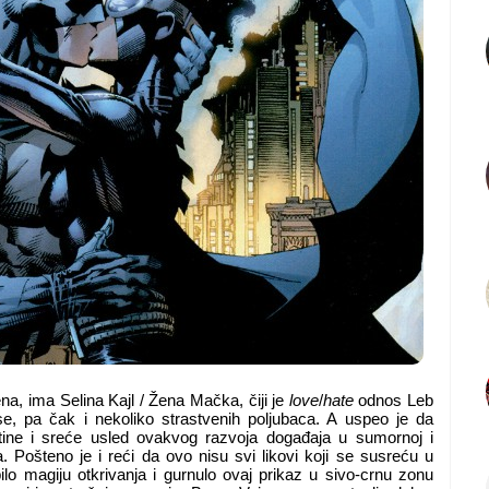
na, ima Selina Kajl / Žena Mačka, čiji je
love
/
hate
odnos Leb
e, pa čak i nekoliko strastvenih poljubaca. A uspeo je da
štine i sreće usled ovakvog razvoja događaja u sumornoj i
. Pošteno je i reći da ovo nisu svi likovi koji se susreću u
zbilo magiju otkrivanja i gurnulo ovaj prikaz u sivo-crnu zonu