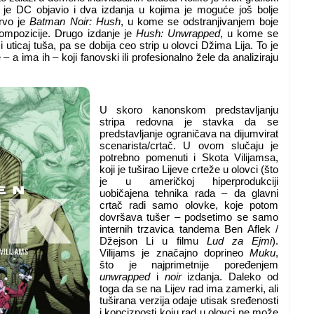
 je DC objavio i dva izdanja u kojima je moguće još bolje
Prvo je
Batman Noir: Hush
, u kome se odstranjivanjem boje
kompozicije. Drugo izdanje je
Hush: Unwrapped
, u kome se
 i uticaj tuša, pa se dobija ceo strip u olovci Džima Lija. To je
– a ima ih – koji fanovski ili profesionalno žele da analiziraju
U skoro kanonskom predstavljanju
stripa redovna je stavka da se
predstavljanje ograničava na dijumvirat
scenarista/crtač. U ovom slučaju je
potrebno pomenuti i Skota Vilijamsa,
koji je tuširao Lijeve crteže u olovci (što
je u američkoj hiperprodukciji
uobičajena tehnika rada – da glavni
crtač radi samo olovke, koje potom
dovršava tušer – podsetimo se samo
internih trzavica tandema Ben Aflek /
Džejson Li u filmu
Lud za Ejmi
).
Vilijams je značajno doprineo
Muku
,
što je najprimetnije poređenjem
unwrapped
i
noir
izdanja. Daleko od
toga da se na Lijev rad ima zamerki, ali
tuširana verzija odaje utisak sređenosti
i konciznosti koju rad u olovci ne može