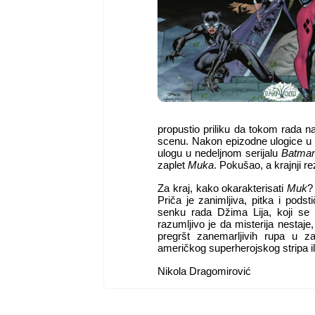
propustio priliku da tokom rada
scenu. Nakon epizodne ulogice u
ulogu u nedeljnom serijalu
Batman
zaplet
Muka
. Pokušao, a krajnji r
Za kraj, kako okarakterisati
Muk
?
Priča je zanimljiva, pitka i pods
senku rada Džima Lija, koji s
razumljivo je da misterija nestaje
pregršt zanemarljivih rupa u za
američkog superherojskog stripa il
Nikola Dragomirović