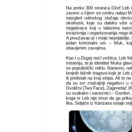
Na preko 300 stranica Džef Leb i
zavere u čijem se centru nalazi M
naizgled rutinskog slučaja otm
okolnosti, koje su daleko više 
negativaca koji u talasima nasr
invazivnija i organizovanija neg
A proučavao je i moje neprijatelje,
jedan kriminalni um – Muk, koj
obavijenim zavojima.
Kao i u
Dugoj noći veštica
, Leb fo
misteriju, te je identitet Muka gla
se populistički reklo. Naravno, nek
brojnih lažnih tragova koje je Leb
ili prelistati na kraj stripa. Ali 
da su svi značajniji negativci u 
Dvolični (Two Face), Zagonetač (Ridd
su svakako i saveznici – Gordon, Al
koga ni Leb nije imun da ga prika
lika. Seljače iz Kanzasa ostaje se