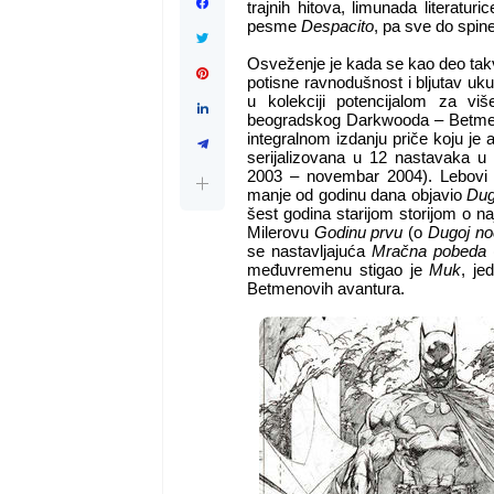
trajnih hitova, limunada literatur
pesme
Despacito
, pa sve do spin
Osveženje je kada se kao deo takv
potisne ravnodušnost i bljutav uk
u kolekciji potencijalom za v
beogradskog Darkwooda – Betm
integralnom izdanju priče koju je
serijalizovana u 12 nastavaka u
2003 – novembar 2004). Lebovi
manje od godinu dana objavio
Dug
šest godina starijom storijom o na
Milerovu
Godinu prvu
(
o
Dugoj no
se nastavljajuća
Mračna pobeda
međuvremenu stigao je
Muk
, je
Betmenovih avantura.