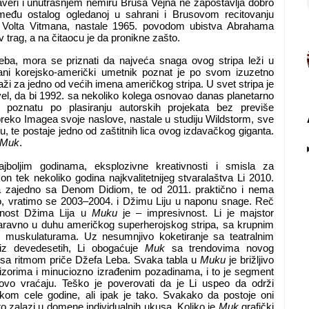
 zaveri i unutrašnjem nemiru Brusa Vejna ne zapostavlja dobro
između ostalog ogledanoj u sahrani i Brusovom recitovanju
Volta Vitmana, nastale 1965. povodom ubistva Abrahama
 trag, a na čitaocu je da pronikne zašto.
Leba, mora se priznati da najveća snaga ovog stripa leži u
vani korejsko-američki umetnik poznat je po svom izuzetno
aži za jedno od većih imena američkog stripa. U svet stripa je
l, da bi 1992. sa nekoliko kolega osnovao danas planetarno
 poznatu po plasiranju autorskih projekata bez previše
 preko Imagea svoje naslove, nastale u studiju Wildstorm, sve
, te postaje jedno od zaštitnih lica ovog izdavačkog giganta.
Muk
.
jboljim godinama, eksplozivne kreativnosti i smisla za
on tek nekoliko godina najkvalitetnijeg stvaralaštva Li 2010.
a zajedno sa Denom Didiom, te od 2011. praktično i nema
 No, vratimo se 2003–2004. i Džimu Liju u naponu snage. Reč
tnost Džima Lija u
Muku
je – impresivnost. Li je majstor
 naravno u duhu američkog superherojskog stripa, sa krupnim
 muskulaturama. Uz nesumnjivo koketiranje sa teatralnim
iz devedesetih, Li obogaćuje
Muk
sa trendovima novog
s sa ritmom priče Džefa Leba. Svaka tabla u
Muku
je brižljivo
rizorima i minuciozno izrađenim pozadinama, i to je segment
vo vraćaju. Teško je poverovati da je Li uspeo da održi
kom cele godine, ali ipak je tako. Svakako da postoje oni
i to zalazi u domene individualnih ukusa. Koliko je
Muk
grafički