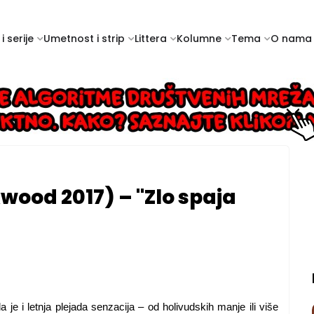
i serije
Umetnost i strip
Littera
Kolumne
Tema
O nama
ood 2017) – "Zlo spaja
je i letnja plejada senzacija – od holivudskih manje ili više