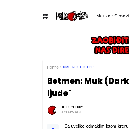
Muzika
Filmovi 
Home
UMETNOST I STRIP
Betmen: Muk (Darkw
ljude"
HELLY CHERRY
9 YEARS AGO
Sa uveliko odmaklim letom krenula 