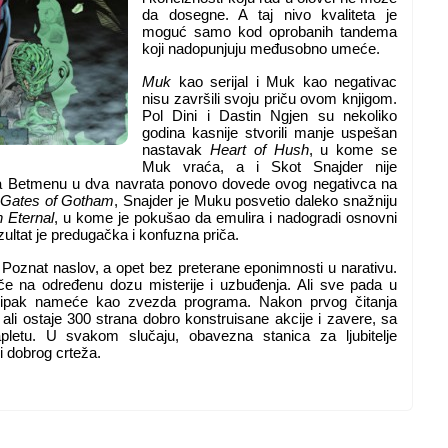
da dosegne. A taj nivo kvaliteta je
moguć samo kod oprobanih tandema
koji nadopunjuju međusobno umeće.
Muk
kao serijal i Muk kao negativac
nisu završili svoju priču ovom knjigom.
Pol Dini i Dastin Ngjen su nekoliko
godina kasnije stvorili manje uspešan
nastavak
Heart of Hush
, u kome se
Muk vraća, a i Skot Snajder nije
 na Betmenu u dva navrata ponovo dovede ovog negativca na
Gates of Gotham
, Snajder je Muku posvetio daleko snažniju
 Eternal
, u kome je pokušao da emulira i nadogradi osnovni
ezultat je predugačka i konfuzna priča.
 Poznat naslov, a opet bez preterane eponimnosti u narativu.
tiče na određenu dozu misterije i uzbuđenja. Ali sve pada u
e ipak nameće kao zvezda programa. Nakon prvog čitanja
, ali ostaje 300 strana dobro konstruisane akcije i zavere, sa
pletu. U svakom slučaju, obavezna stanica za ljubitelje
i dobrog crteža.