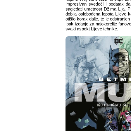
impresivan svedoči i podatak da
sagledati umetnost Džima Lija. 
dobija oslobođena lepota Lijeve 
otišlo korak dalje, te je odstranjen
ipak izdanje za najokorelije fanove 
svaki aspekt Lijeve tehnike.