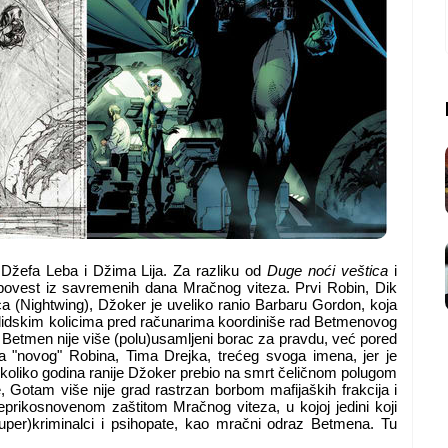
 Džefa Leba i Džima Lija. Za razliku od
Duge noći veštica
i
ripovest iz savremenih dana Mračnog viteza. Prvi Robin, Dik
a (Nightwing), Džoker je uveliko ranio Barbaru Gordon, koja
validskim kolicima pred računarima koordiniše rad Betmenovog
a Betmen nije više (polu)usamljeni borac za pravdu, već pored
 "novog" Robina, Tima Drejka, trećeg svoga imena, jer je
koliko godina ranije Džoker prebio na smrt čeličnom polugom
je, Gotam više nije grad rastrzan borbom mafijaških frakcija i
prikosnovenom zaštitom Mračnog viteza, u kojoj jedini koji
uper)kriminalci i psihopate, kao mračni odraz Betmena. Tu