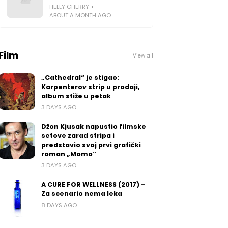
HELLY CHERRY
ABOUT A MONTH AGO
Film
View all
„Cathedral“ je stigao:
Karpenterov strip u prodaji,
album stiže u petak
3 DAYS AGO
Džon Kjusak napustio filmske
setove zarad stripa i
predstavio svoj prvi grafički
roman „Momo“
3 DAYS AGO
A CURE FOR WELLNESS (2017) –
Za scenario nema leka
8 DAYS AGO