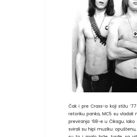
Čak i pre Crass-a koji stižu ’7
retoriku panka, MC5 su vladali
previranja ’68-e u Čikagu. Iako
svirali su hipi muziku: opuštenu,
su to i malo brže, tvrđe, sa vi