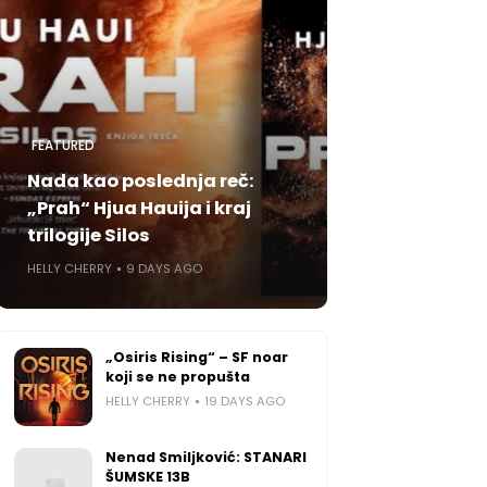
FEATURED
Nada kao poslednja reč:
„Prah“ Hjua Hauija i kraj
trilogije Silos
HELLY CHERRY
9 DAYS AGO
„Osiris Rising“ – SF noar
koji se ne propušta
HELLY CHERRY
19 DAYS AGO
Nenad Smiljković: STANARI
ŠUMSKE 13B