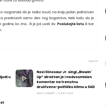
e i borili za slobodu govora.
razgranala da je teško izvući na kraju jedan jedinstven
sta predstaviti samo deo tog bogatstva. Neki kažu da je
 godine, ko zna… Ili je još uvek živ.
Poslušajte listu
ili bar
k.
View all
Novi Dinosaur Jr. singl „Blowin'
ljudi u
Up“ direktan je i nedvosmislen
komentar na trenutnu
društveno-političku klimu u SAD
HELLY CHERRY
A DAY AGO
ost