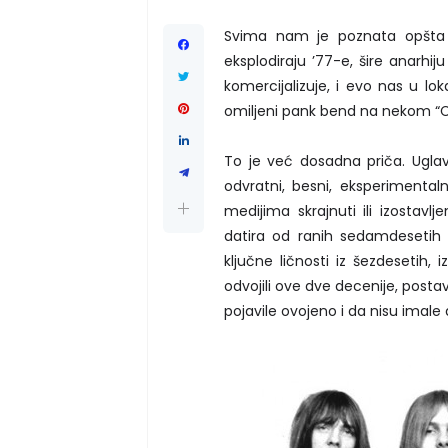
Svima nam je poznata opšta p
eksplodiraju ’77-e, šire anarhiju
komercijalizuje, i evo nas u 
omiljeni pank bend na nekom “C
To je već dosadna priča. Uglavno
odvratni, besni, eksperimentaln
medijima skrajnuti ili izostav
datira od ranih sedamdesetih
ključne ličnosti iz šezdesetih
odvojili ove dve decenije, posta
pojavile ovojeno i da nisu imale 