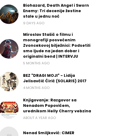
Biohazard, Death Angel i Sworn
Enemy: Tri decenije žestine
stale u jednu noć
9 DAYS AGO
Miroslav Stašić o filmu i
monografiji posvećenim
Zvoncekovoj bilježnici: Podsetili
smo ljude na jedan dobar i
originalni bend | INTERVJU
5 MONTHS AGO
BEZ "DRAGI MOJI" - Lidija
Jelisavčić Ćirić (SOLARIS) 2017
4 MONTHS AGO
Knjigovanje: Razgovor sa
Nenadom Popovićem,
urednikom Helly Cherry vebzina
ABOUT A YEAR AGO
Nenad Smiljković: CIMER