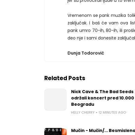
jer su provocirali ljude u to vrem
Vremenom se pank muzika toliko 
zaključak. I baš će vam ova li
pank umro 70-ih, 80-ih, ili prošle
deo nje i sami donesite zaključa
Dunja Todorović
Related Posts
Nick Cave & The Bad Seeds
održali koncert pred 10.000 
Beogradu
HELLY CHERRY
12 MINUTES AGO
Mučin - Mučin/... Besmislen