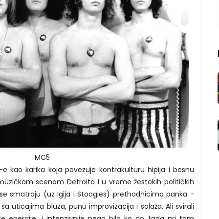
MC5
7-e kao karika koja povezuje kontrakulturu hipija i besnu
 muzičkom scenom Detroita i u vreme žestokih političkih
 se smatraju (uz Igija i Stoogies) prethodnicima panka -
 sa uticajima bluza, punu improvizacija i solaža. Ali svirali
še energije, i intenzivnije nego bilo ko do tada pri tom