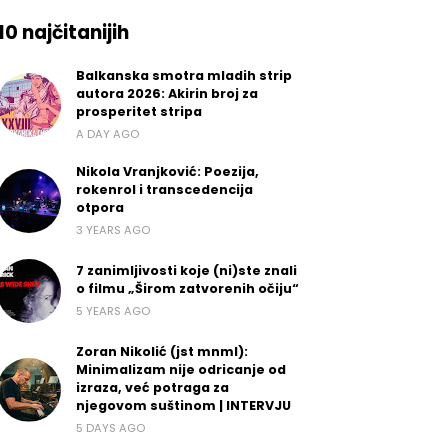
10 najčitanijih
Balkanska smotra mladih strip
autora 2026: Akirin broj za
prosperitet stripa
A DAY AGO
Nikola Vranjković: Poezija,
rokenrol i transcedencija
otpora
3 YEARS AGO
7 zanimljivosti koje (ni)ste znali
o filmu „Širom zatvorenih očiju“
5 YEARS AGO
Zoran Nikolić (jst mnml):
Minimalizam nije odricanje od
izraza, već potraga za
njegovom suštinom | INTERVJU
5 DAYS AGO