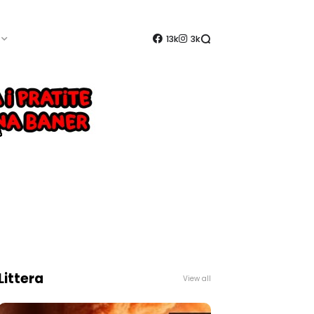
13k
3k
Littera
View all