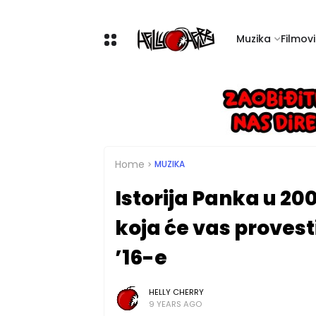
Muzika
Filmovi 
Home
MUZIKA
Istorija Panka u 200
koja će vas provest
’16-e
HELLY CHERRY
9 YEARS AGO