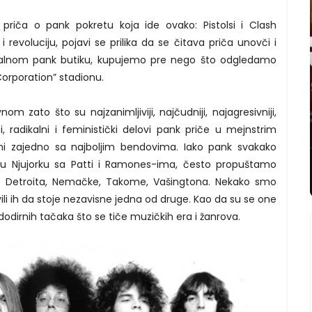
riča o pank pokretu koja ide ovako: Pistolsi i Clash
 i revoluciju, pojavi se prilika da se čitava priča unovči i
lokalnom pank butiku, kupujemo pre nego što odgledamo
orporation” stadionu.
m zato što su najzanimljiviji, najčudniji, najagresivniji,
i, radikalni i feministički delovi pank priče u mejnstrim
ljeni zajedno sa najboljim bendovima. Iako pank svakako
 u Njujorku sa Patti i Ramones-ima, često propuštamo
, iz Detroita, Nemačke, Takome, Vašingtona. Nekako smo
vili ih da stoje nezavisne jedna od druge. Kao da su se one
dodirnih tačaka što se tiče muzičkih era i žanrova.