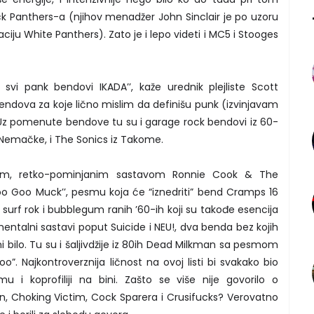
ack Panthers-a (njihov menadžer John Sinclair je po uzoru
ciju White Panthers). Zato je i lepo videti i MC5 i Stooges
svi pank bendovi IKADA’’, kaže urednik plejliste Scott
d bendova za koje lično mislim da definišu punk (izvinjavam
 Uz pomenute bendove tu su i garage rock bendovi iz 60-
 Nemačke, i The Sonics iz Takome.
jim, retko-pominjanim sastavom Ronnie Cook & The
’Goo Goo Muck’’, pesmu koja će “iznedriti” bend Cramps 16
, surf rok i bubblegum ranih ’60-ih koji su takođe esencija
mentalni sastavi poput Suicide i NEU!, dva benda bez kojih
i bilo. Tu su i šaljivdžije iz 80ih Dead Milkman sa pesmom
”. Najkontroverznija ličnost na ovoj listi bi svakako bio
u i koprofiliji na bini. Zašto se više nije govorilo o
 Choking Victim, Cock Sparera i Crusifucks? Verovatno