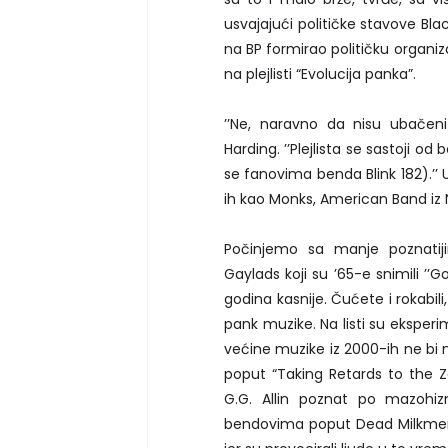
usvajajući političke stavove Bl
na BP formirao političku organiza
na plejlisti “Evolucija panka”.
’’Ne, naravno da nisu ubačeni 
Harding. ’’Plejlista se sastoji o
se fanovima benda Blink 182).’’
ih kao Monks, American Band iz
Počinjemo sa manje poznati
Gaylads koji su ’65-e snimili ’
godina kasnije. Čućete i rokabili
pank muzike. Na listi su eksperi
većine muzike iz 2000-ih ne bi n
poput “Taking Retards to the Zoo
G.G. Allin poznat po mazohizm
bendovima poput Dead Milkmen,