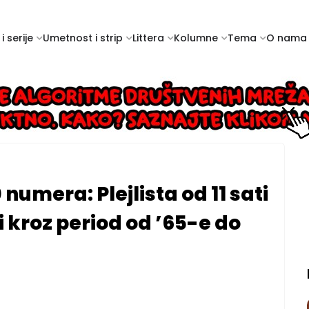
i serije
Umetnost i strip
Littera
Kolumne
Tema
O nama
 numera: Plejlista od 11 sati
i kroz period od ’65-e do