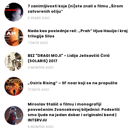
7 zanimljivosti koje (ni)ste znali o filmu „Širom
zatvorenih očiju“
5 YEARS AGO
Nada kao poslednja reč: „Prah“ Hjua Hauija i kraj
trilogije Silos
7 DAYS AGO
BEZ "DRAGI MOJI" - Lidija Jelisavčić Ćirić
(SOLARIS) 2017
3 MONTHS AGO
„Osiris Rising“ – SF noar koji se ne propušta
17 DAYS AGO
Miroslav Stašić o filmu i monografiji
posvećenim Zvoncekovoj bilježnici: Podsetili
smo ljude na jedan dobar i originalni bend |
INTERVJU
5 MONTHS AGO