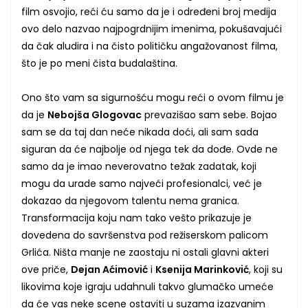
film osvojio, reći ću samo da je i određeni broj medija
ovo delo nazvao najpogrdnijim imenima, pokušavajući
da čak aludira i na čisto političku angažovanost filma,
što je po meni čista budalaština.
Ono što vam sa sigurnošću mogu reći o ovom filmu je
da je
Nebojša Glogovac
prevazišao sam sebe. Bojao
sam se da taj dan neće nikada doći, ali sam sada
siguran da će najbolje od njega tek da dođe. Ovde ne
samo da je imao neverovatno težak zadatak, koji
mogu da urade samo najveći profesionalci, već je
dokazao da njegovom talentu nema granica.
Transformacija koju nam tako vešto prikazuje je
dovedena do savršenstva pod režiserskom palicom
Grlića. Ništa manje ne zaostaju ni ostali glavni akteri
ove priče,
Dejan Aćimović
i
Ksenija Marinković
, koji su
likovima koje igraju udahnuli takvo glumačko umeće
da će vas neke scene ostaviti u suzama izazvanim