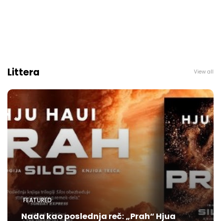
Littera
View all
FEATURED
Nada kao poslednja reč: „Prah“ Hjua