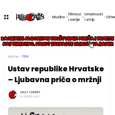
Filmovi
Umetnost
Muzika
Litte
i serije
i strip
Home
FILM
Ustav republike Hrvatske
– Ljubavna priča o mržnji
HELLY CHERRY
9 YEARS AGO