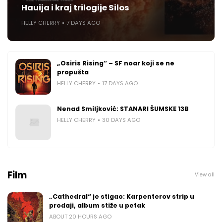
Hauija i kraj trilogije Silos
HELLY CHERRY
7 DAYS AGO
„Osiris Rising“ – SF noar koji se ne
propušta
HELLY CHERRY
17 DAYS AGO
Nenad Smiljković: STANARI ŠUMSKE 13B
HELLY CHERRY
30 DAYS AGO
Film
View all
„Cathedral“ je stigao: Karpenterov strip u
prodaji, album stiže u petak
ABOUT 20 HOURS AGO