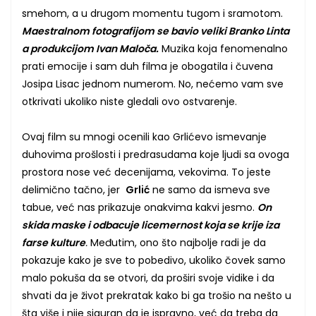
smehom, a u drugom momentu tugom i sramotom.
Maestralnom fotografijom se bavio veliki Branko Linta
a produkcijom Ivan Maloča.
Muzika koja fenomenalno
prati emocije i sam duh filma je obogatila i čuvena
Josipa Lisac jednom numerom. No, nećemo vam sve
otkrivati ukoliko niste gledali ovo ostvarenje.
Ovaj film su mnogi ocenili kao Grlićevo ismevanje
duhovima prošlosti i predrasudama koje ljudi sa ovoga
prostora nose već decenijama, vekovima. To jeste
delimično tačno, jer
Grlić
ne samo da ismeva sve
tabue, već nas prikazuje onakvima kakvi jesmo.
On
skida maske i odbacuje licemernost koja se krije iza
farse kulture
.
Međutim, ono što najbolje radi je da
pokazuje kako je sve to pobedivo, ukoliko čovek samo
malo pokuša da se otvori, da proširi svoje vidike i da
shvati da je život prekratak kako bi ga trošio na nešto u
šta više i nije siguran da je ispravno, već da treba da