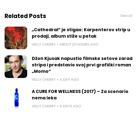
Related Posts
View all
„Cathedral“ je stigao: Karpenterov strip u
prodaji, album stiže u petak
HELLY CHERRY
ABOUT 20 HOURS AGO
Džon Kjusak napustio filmske setove zarad
stripa i predstavio svoj prvi grafički roman
„Momo“
HELLY CHERRY
A DAY AGO
A CURE FOR WELLNESS (2017) – Za scenario
nema leka
HELLY CHERRY
6 DAYS AGO