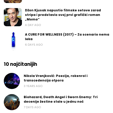
Džon Kjusak napustio filmske setove zarad
stripa i predstavio svoj prvi grafički roman
„Momo“
A DAY AGO
A CURE FOR WELLNESS (2017) – Za scenario nema
leka
6 DAYS AGO
10 najčitanijih
Nikola Vranjković: Poezija, rokenrol i
transcedencija otpora
3 YEARS AGO
Biohazard, Death Angel i Sworn Enemy: Tri
decenije žestine stale u jednu noć
7 DAYS AGO