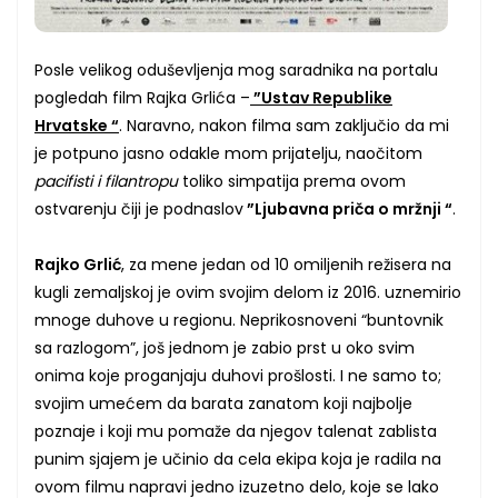
Posle velikog oduševljenja mog saradnika na portalu
pogledah film Rajka Grlića –
”Ustav Republike
Hrvatske “
. Naravno, nakon filma sam zaključio da mi
je potpuno jasno odakle mom prijatelju, naočitom
pacifisti i filantropu
toliko simpatija prema ovom
ostvarenju čiji je podnaslov
”Ljubavna priča o mržnji “
.
Rajko Grlić
, za mene jedan od 10 omiljenih režisera na
kugli zemaljskoj je ovim svojim delom iz 2016. uznemirio
mnoge duhove u regionu. Neprikosnoveni “buntovnik
sa razlogom”, još jednom je zabio prst u oko svim
onima koje proganjaju duhovi prošlosti. I ne samo to;
svojim umećem da barata zanatom koji najbolje
poznaje i koji mu pomaže da njegov talenat zablista
punim sjajem je učinio da cela ekipa koja je radila na
ovom filmu napravi jedno izuzetno delo, koje se lako