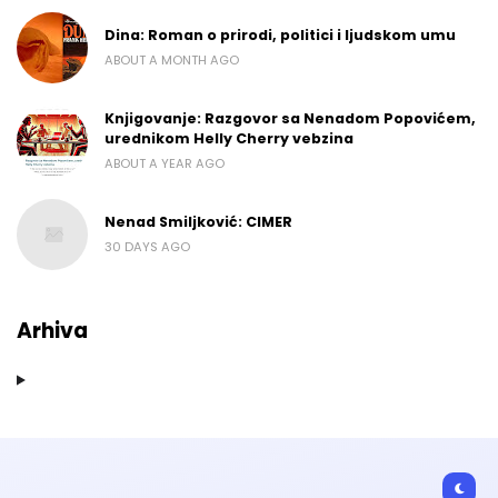
Dina: Roman o prirodi, politici i ljudskom umu
ABOUT A MONTH AGO
Knjigovanje: Razgovor sa Nenadom Popovićem,
urednikom Helly Cherry vebzina
ABOUT A YEAR AGO
Nenad Smiljković: CIMER
30 DAYS AGO
Arhiva