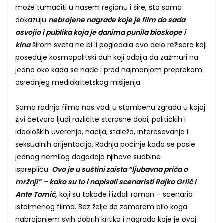
može tumačiti u našem regionu i šire, što samo
dokazuju
nebrojene nagrade koje je film do sada
osvojio i publika koja je danima punila bioskope i
kina
širom sveta ne bi li pogledala ovo delo režisera koji
poseduje kosmopolitski duh koji odbija da zažmuri na
jedno oko kada se nađe i pred najmanjom preprekom
osrednjeg mediokritetskog mišljenja.
Sama radnja filma nas vodi u stambenu zgradu u kojoj
živi četvoro ljudi različite starosne dobi, političkih i
ideoloških uverenja, nacija, staleža, interesovanja i
seksualnih orijentacija. Radnja počinje kada se posle
jednog nemilog događaja njihove sudbine
isprepliću.
Ovo je u suštini zaista “ljubavna priča o
mržnji” – kako su to i napisali scenaristi Rajko Grlić i
Ante Tomić,
koji su takođe i izdali roman – scenario
istoimenog filma. Bez želje da zamaram bilo koga
nabrajanjem svih dobrih kritika i nagrada koje je ovaj