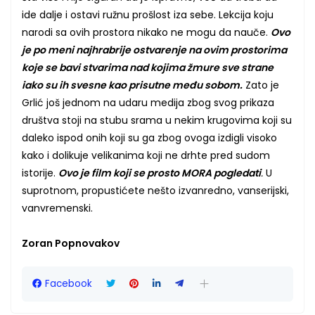
ide dalje i ostavi ružnu prošlost iza sebe. Lekcija koju
narodi sa ovih prostora nikako ne mogu da nauče.
Ovo
je po meni najhrabrije ostvarenje na ovim prostorima
koje se bavi stvarima nad kojima žmure sve strane
iako su ih svesne kao prisutne među sobom.
Zato je
Grlić još jednom na udaru medija zbog svog prikaza
društva stoji na stubu srama u nekim krugovima koji su
daleko ispod onih koji su ga zbog ovoga izdigli visoko
kako i dolikuje velikanima koji ne drhte pred sudom
istorije.
Ovo je film koji se prosto MORA pogledati
.
U
suprotnom, propustićete nešto izvanredno, vanserijski,
vanvremenski.
Zoran Popnovakov
Facebook