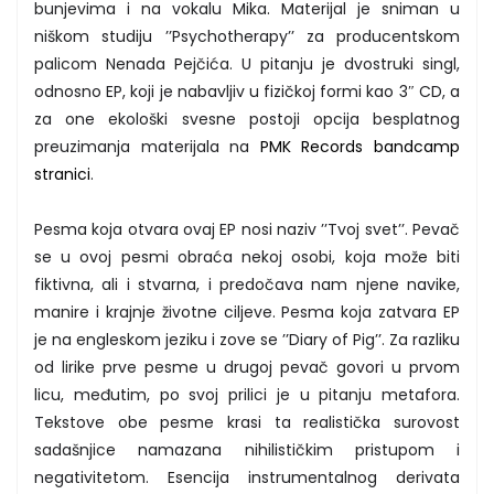
bunjevima i na vokalu Mika. Materijal je sniman u
niškom studiju ’’Psychotherapy’’ za producentskom
palicom Nenada Pejčića. U pitanju je dvostruki singl,
odnosno EP, koji je nabavljiv u fizičkoj formi kao 3″ CD, a
za one ekološki svesne postoji opcija besplatnog
preuzimanja materijala na
PMK Records bandcamp
stranici
.
Pesma koja otvara ovaj EP nosi naziv ’’Tvoj svet’’. Pevač
se u ovoj pesmi obraća nekoj osobi, koja može biti
fiktivna, ali i stvarna, i predočava nam njene navike,
manire i krajnje životne ciljeve. Pesma koja zatvara EP
je na engleskom jeziku i zove se ’’Diary of Pig’’. Za razliku
od lirike prve pesme u drugoj pevač govori u prvom
licu, međutim, po svoj prilici je u pitanju metafora.
Tekstove obe pesme krasi ta realistička surovost
sadašnjice namazana nihilističkim pristupom i
negativitetom. Esencija instrumentalnog derivata