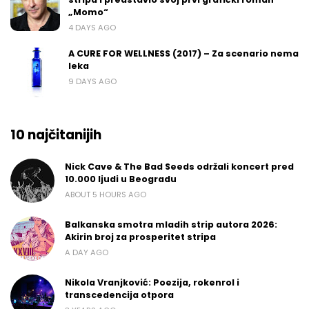
„Momo“
4 DAYS AGO
A CURE FOR WELLNESS (2017) – Za scenario nema
leka
9 DAYS AGO
10 najčitanijih
Nick Cave & The Bad Seeds održali koncert pred
10.000 ljudi u Beogradu
ABOUT 5 HOURS AGO
Balkanska smotra mladih strip autora 2026:
Akirin broj za prosperitet stripa
A DAY AGO
Nikola Vranjković: Poezija, rokenrol i
transcedencija otpora