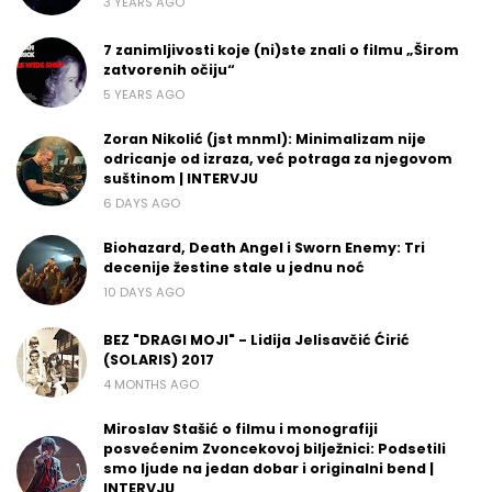
3 YEARS AGO
7 zanimljivosti koje (ni)ste znali o filmu „Širom
zatvorenih očiju“
5 YEARS AGO
Zoran Nikolić (jst mnml): Minimalizam nije
odricanje od izraza, već potraga za njegovom
suštinom | INTERVJU
6 DAYS AGO
Biohazard, Death Angel i Sworn Enemy: Tri
decenije žestine stale u jednu noć
10 DAYS AGO
BEZ "DRAGI MOJI" - Lidija Jelisavčić Ćirić
(SOLARIS) 2017
4 MONTHS AGO
Miroslav Stašić o filmu i monografiji
posvećenim Zvoncekovoj bilježnici: Podsetili
smo ljude na jedan dobar i originalni bend |
INTERVJU