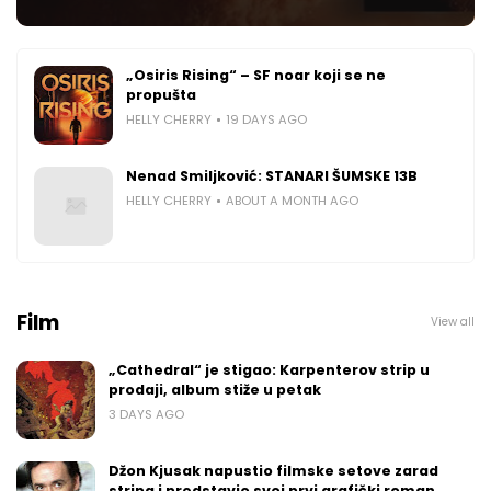
„Osiris Rising“ – SF noar koji se ne
propušta
HELLY CHERRY
19 DAYS AGO
Nenad Smiljković: STANARI ŠUMSKE 13B
HELLY CHERRY
ABOUT A MONTH AGO
Film
View all
„Cathedral“ je stigao: Karpenterov strip u
prodaji, album stiže u petak
3 DAYS AGO
Džon Kjusak napustio filmske setove zarad
stripa i predstavio svoj prvi grafički roman