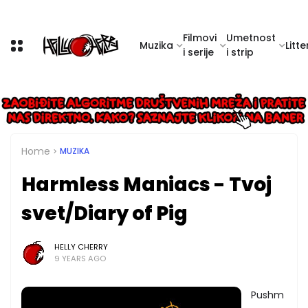
Filmovi
Umetnost
Muzika
Litte
i serije
i strip
Home
MUZIKA
Harmless Maniacs - Tvoj
svet/Diary of Pig
HELLY CHERRY
9 YEARS AGO
Pushm