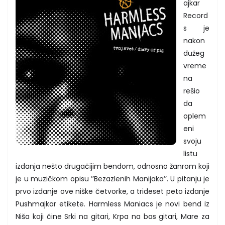
ajkar
Record
s je
nakon
dužeg
vreme
na
rešio
da
oplem
eni
svoju
listu
izdanja nešto drugačijim bendom, odnosno žanrom koji
je u muzičkom opisu ’’Bezazlenih Manijaka’’. U pitanju je
prvo izdanje ove niške četvorke, a trideset peto izdanje
Pushmajkar etikete. Harmless Maniacs je novi bend iz
Niša koji čine Srki na gitari, Krpa na bas gitari, Mare za