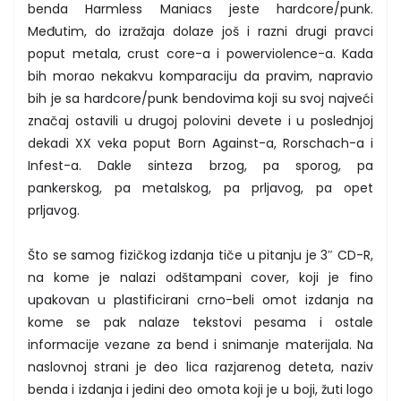
benda Harmless Maniacs jeste hardcore/punk.
Međutim, do izražaja dolaze još i razni drugi pravci
poput metala, crust core-a i powerviolence-a. Kada
bih morao nekakvu komparaciju da pravim, napravio
bih je sa hardcore/punk bendovima koji su svoj najveći
značaj ostavili u drugoj polovini devete i u poslednjoj
dekadi XX veka poput Born Against-a, Rorschach-a i
Infest-a. Dakle sinteza brzog, pa sporog, pa
pankerskog, pa metalskog, pa prljavog, pa opet
prljavog.
Što se samog fizičkog izdanja tiče u pitanju je 3″ CD-R,
na kome je nalazi odštampani cover, koji je fino
upakovan u plastificirani crno-beli omot izdanja na
kome se pak nalaze tekstovi pesama i ostale
informacije vezane za bend i snimanje materijala. Na
naslovnoj strani je deo lica razjarenog deteta, naziv
benda i izdanja i jedini deo omota koji je u boji, žuti logo