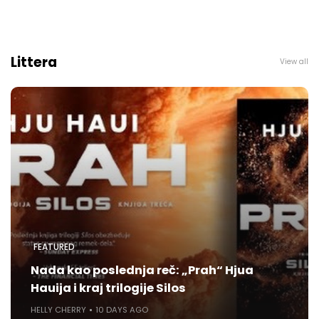
Littera
View all
FEATURED
Nada kao poslednja reč: „Prah“ Hjua
Hauija i kraj trilogije Silos
HELLY CHERRY
10 DAYS AGO