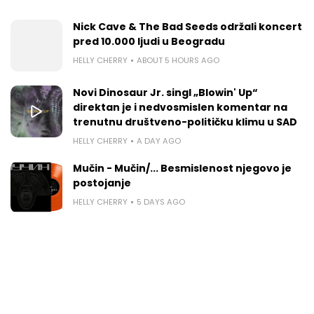
Nick Cave & The Bad Seeds održali koncert
pred 10.000 ljudi u Beogradu
HELLY CHERRY
ABOUT 5 HOURS AGO
Novi Dinosaur Jr. singl „Blowin' Up“
direktan je i nedvosmislen komentar na
trenutnu društveno-političku klimu u SAD
HELLY CHERRY
A DAY AGO
Mučin - Mučin/... Besmislenost njegovo je
postojanje
HELLY CHERRY
5 DAYS AGO