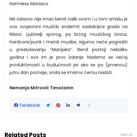
Harmless Maniacs.
Niš odavno nije imao bend nalik ovom i u tom smislu je
ovo svojevrsni muzički endemit sadašnjice grada na
Nišavi. Ljubitelji sporog, pa brzog muzičkog izraza,
hardcore/punk i metal muzike, sigurno neće pogrešiti
u preslušavanju ’’Manijaka’’. Bend postoji nekoliko
godina i ovo im je prvo izdanje. Nadamo se većoj
produktivnosti u budućnosti jer ako se po (prvencu)
jutru dan poznaje, onda se imamo čemu nadati.
Nemanja Mitrović Timočanin
Facebook
Related Posts
View all