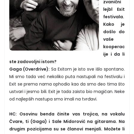
zvanični
lejbl Exit
festivala.
Kako je
došlo do
vaše
kooperac
ije i da li
ste zadovoljni istom?
Gaga (Overdrive):
Sa Exitom je isto sve išlo spontano.
Mi smo tada već nekoliko puta nastupali na festivalu i
Exit se prema nama ophodio kao da smo deo tima što
ustvari i jesmo bili. Exit je tada zaista bio magičan. Neke
od najlepših nastupa smo imali na tvrđavi.
HC: Osovinu benda činite vas trojica, na vokalu
Čvare, ti (Gaga) i Sale Midorović na gitarama. Na
drugim pozicijama su se članovi menjali. Možete li