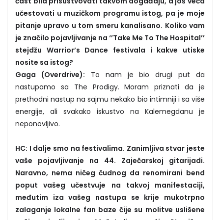
čast bila prisustvovati takvom događaju, a još veća
učestovati u muzičkom programu istog, pa je moje
pitanje upravo u tom smeru kanalisano. Koliko vam
je značilo pojavljivanje na ‘’Take Me To The Hospital’’
stejdžu Warrior’s Dance festivala i kakve utiske
nosite sa istog?
Gaga (Overdrive):
To nam je bio drugi put da
nastupamo sa The Prodigy. Moram priznati da je
prethodni nastup na sajmu nekako bio intimniji i sa više
energije, ali svakako iskustvo na Kalemegdanu je
neponovljivo.
HC: I dalje smo na festivalima. Zanimljiva stvar jeste
vaše pojavljivanje na 44. Zaječarskoj gitarijadi.
Naravno, nema ničeg čudnog da renomirani bend
poput vašeg učestvuje na takvoj manifestaciji,
međutim iza vašeg nastupa se krije mukotrpno
zalaganje lokalne fan baze čije su molitve uslišene