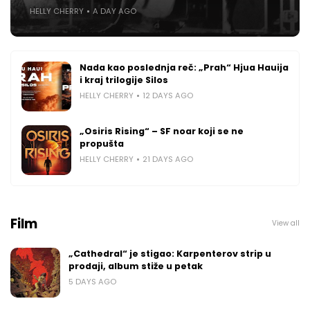
HELLY CHERRY
A DAY AGO
Nada kao poslednja reč: „Prah“ Hjua Hauija
i kraj trilogije Silos
HELLY CHERRY
12 DAYS AGO
„Osiris Rising“ – SF noar koji se ne
propušta
HELLY CHERRY
21 DAYS AGO
Film
View all
„Cathedral“ je stigao: Karpenterov strip u
prodaji, album stiže u petak
5 DAYS AGO