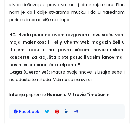
stvari dešavaju u pravo vreme tj. da imaju meru. Plan
nam je da i dalje stvaramo muzku i da u narednom
periodu imamo više nastupa.
HC: Hvala puno na ovom razgovoru i svu sreću vam
moja malenkost i Helly Cherry web magazin želi u
daljem radu i na povratničkom novosadskom
koncertu. Za kraj, šta biste poručili vašim fanovima i
našim čitaocima i čitateljkama?
Gaga (Overdrive):
Pratite svoje snove, slušajte sebe i
ne odustajte nikada. Vidimo se na svirci.
Intervju pripremio
Nemanja Mitrović Timočanin
Facebook