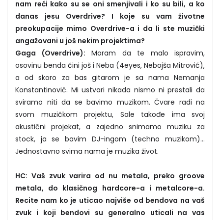
nam reći kako su se oni smenjivali i ko su bili, a ko
danas jesu Overdrive? I koje su vam životne
preokupacije mimo Overdrive-a i da li ste muzički
angažovani u još nekim projektima?
Gaga (Overdrive):
Moram da te malo ispravim,
osovinu benda čini još i Neba (4eyes, Nebojša Mitrović),
a od skoro za bas gitarom je sa nama Nemanja
Konstantinović. Mi ustvari nikada nismo ni prestali da
sviramo niti da se bavimo muzikom. Čvare radi na
svom muzičkom projektu, Sale takođe ima svoj
akustični projekat, a zajedno snimamo muziku za
stock, ja se bavim DJ-ingom (techno muzikom)…
Jednostavno svima nama je muzika život.
HC: Vaš zvuk varira od nu metala, preko groove
metala, do klasičnog hardcore-a i metalcore-a.
Recite nam ko je uticao najviše od bendova na vaš
zvuk i koji bendovi su generalno uticali na vas