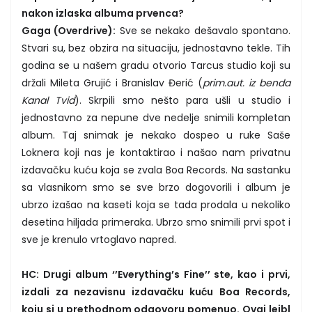
nakon izlaska albuma prvenca?
Gaga (Overdrive):
Sve se nekako dešavalo spontano.
Stvari su, bez obzira na situaciju, jednostavno tekle. Tih
godina se u našem gradu otvorio Tarcus studio koji su
držali Mileta Grujić i Branislav Đerić (
prim.aut. iz benda
Kanal Tvid
). Skrpili smo nešto para ušli u studio i
jednostavno za nepune dve nedelje snimili kompletan
album. Taj snimak je nekako dospeo u ruke Saše
Loknera koji nas je kontaktirao i našao nam privatnu
izdavačku kuću koja se zvala Boa Records. Na sastanku
sa vlasnikom smo se sve brzo dogovorili i album je
ubrzo izašao na kaseti koja se tada prodala u nekoliko
desetina hiljada primeraka. Ubrzo smo snimili prvi spot i
sve je krenulo vrtoglavo napred.
HC: Drugi album ‘’Everything’s Fine’’ ste, kao i prvi,
izdali za nezavisnu izdavačku kuću Boa Records,
koju si u prethodnom odgovoru pomenuo. Ovaj lejbl