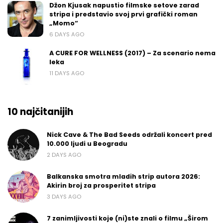
Džon Kjusak napustio filmske setove zarad
stripa i predstavio svoj prvi grafički roman
„Momo“
6 DAYS AGO
A CURE FOR WELLNESS (2017) – Za scenario nema
leka
11 DAYS AGO
10 najčitanijih
Nick Cave & The Bad Seeds održali koncert pred
10.000 ljudi u Beogradu
2 DAYS AGO
Balkanska smotra mladih strip autora 2026:
Akirin broj za prosperitet stripa
3 DAYS AGO
7 zanimljivosti koje (ni)ste znali o filmu „Širom