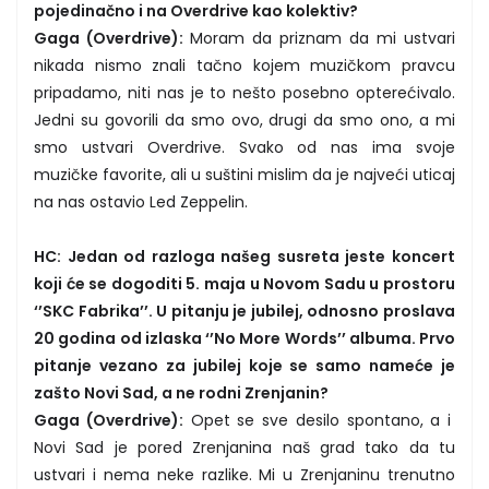
pojedinačno i na Overdrive kao kolektiv?
Gaga (Overdrive):
Moram da priznam da mi ustvari
nikada nismo znali tačno kojem muzičkom pravcu
pripadamo, niti nas je to nešto posebno opterećivalo.
Jedni su govorili da smo ovo, drugi da smo ono, a mi
smo ustvari Overdrive. Svako od nas ima svoje
muzičke favorite, ali u suštini mislim da je najveći uticaj
na nas ostavio Led Zeppelin.
HC: Jedan od razloga našeg susreta jeste koncert
koji će se dogoditi 5. maja u Novom Sadu u prostoru
‘’SKC Fabrika’’. U pitanju je jubilej, odnosno proslava
20 godina od izlaska ‘’No More Words’’ albuma. Prvo
pitanje vezano za jubilej koje se samo nameće je
zašto Novi Sad, a ne rodni Zrenjanin?
Gaga (Overdrive):
Opet se sve desilo spontano, a i
Novi Sad je pored Zrenjanina naš grad tako da tu
ustvari i nema neke razlike. Mi u Zrenjaninu trenutno