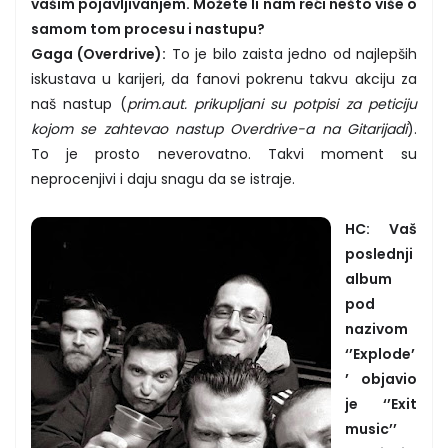
vašim pojavljivanjem. Možete li nam reći nešto više o
samom tom procesu i nastupu?
Gaga (Overdrive):
To je bilo zaista jedno od najlepših
iskustava u karijeri, da fanovi pokrenu takvu akciju za
naš nastup (
prim.aut. prikupljani su potpisi za peticiju
kojom se zahtevao nastup Overdrive-a na Gitarijadi
).
To je prosto neverovatno. Takvi moment su
neprocenjivi i daju snagu da se istraje.
HC: Vaš
poslednji
album
pod
nazivom
‘’Explode’
’ objavio
je ‘’Exit
music’’