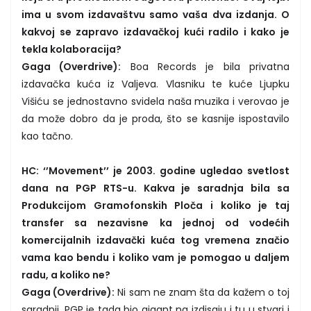
ima u svom izdavaštvu samo vaša dva izdanja. O
kakvoj se zapravo izdavačkoj kući radilo i kako je
tekla kolaboracija?
Gaga (Overdrive):
Boa Records je bila privatna
izdavačka kuća iz Valjeva. Vlasniku te kuće Ljupku
Višiću se jednostavno svidela naša muzika i verovao je
da može dobro da je proda, što se kasnije ispostavilo
kao tačno.
HC: ‘’Movement’’ je 2003. godine ugledao svetlost
dana na PGP RTS-u. Kakva je saradnja bila sa
Produkcijom Gramofonskih Ploča i koliko je taj
transfer sa nezavisne ka jednoj od vodećih
komercijalnih izdavački kuća tog vremena značio
vama kao bendu i koliko vam je pomogao u daljem
radu, a koliko ne?
Gaga (Overdrive):
Ni sam ne znam šta da kažem o toj
saradnji. PGP je tada bio gigant na izdisaju i tu u stvari i