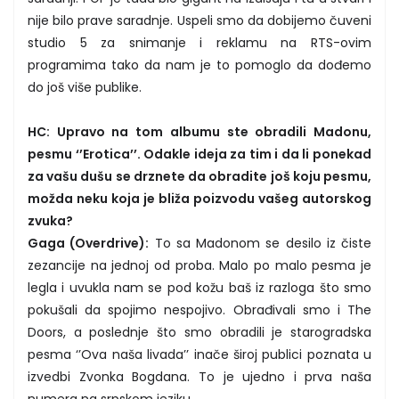
nije bilo prave saradnje. Uspeli smo da dobijemo čuveni
studio 5 za snimanje i reklamu na RTS-ovim
programima tako da nam je to pomoglo da dođemo
do još više publike.
HC: Upravo na tom albumu ste obradili Madonu,
pesmu ‘’Erotica’’. Odakle ideja za tim i da li ponekad
za vašu dušu se drznete da obradite još koju pesmu,
možda neku koja je bliža poizvodu vašeg autorskog
zvuka?
Gaga (Overdrive):
To sa Madonom se desilo iz čiste
zezancije na jednoj od proba. Malo po malo pesma je
legla i uvukla nam se pod kožu baš iz razloga što smo
pokušali da spojimo nespojivo. Obrađivali smo i The
Doors, a poslednje što smo obradili je starogradska
pesma ‘’Ova naša livada’’ inače široj publici poznata u
izvedbi Zvonka Bogdana. To je ujedno i prva naša
numera na srpskom jeziku.