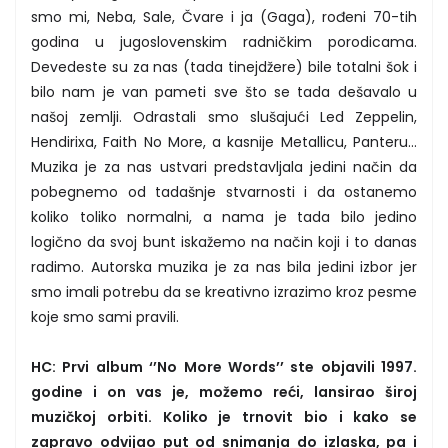
smo mi, Neba, Sale, Čvare i ja (Gaga), rođeni 70-tih
godina u jugoslovenskim radničkim porodicama.
Devedeste su za nas (tada tinejdžere) bile totalni šok i
bilo nam je van pameti sve što se tada dešavalo u
našoj zemlji. Odrastali smo slušajući Led Zeppelin,
Hendirixa, Faith No More, a kasnije Metallicu, Panteru…
Muzika je za nas ustvari predstavljala jedini način da
pobegnemo od tadašnje stvarnosti i da ostanemo
koliko toliko normalni, a nama je tada bilo jedino
logično da svoj bunt iskažemo na način koji i to danas
radimo. Autorska muzika je za nas bila jedini izbor jer
smo imali potrebu da se kreativno izrazimo kroz pesme
koje smo sami pravili.
HC: Prvi album ‘’No More Words’’ ste objavili 1997.
godine i on vas je, možemo reći, lansirao široj
muzičkoj orbiti. Koliko je trnovit bio i kako se
zapravo odvijao put od snimanja do izlaska, pa i