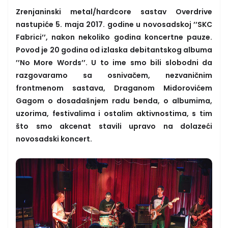
Zrenjaninski metal/hardcore sastav Overdrive
nastupiće 5. maja 2017. godine u novosadskoj ’’SKC
Fabrici’’, nakon nekoliko godina koncertne pauze.
Povod je 20 godina od izlaska debitantskog albuma
’’No More Words’’. U to ime smo bili slobodni da
razgovaramo sa osnivačem, nezvaničnim
frontmenom sastava, Draganom Midorovićem
Gagom o dosadašnjem radu benda, o albumima,
uzorima, festivalima i ostalim aktivnostima, s tim
što smo akcenat stavili upravo na dolazeći
novosadski koncert.