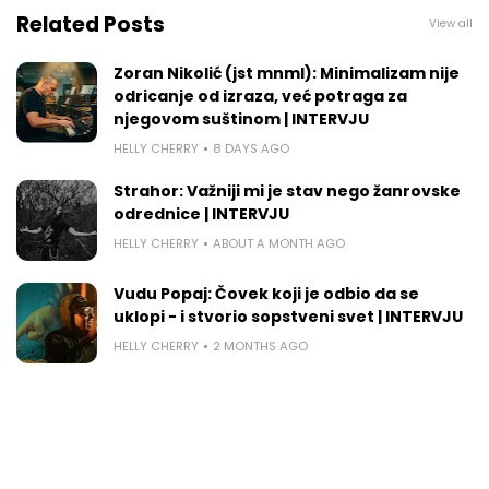
Related Posts
View all
Zoran Nikolić (jst mnml): Minimalizam nije
odricanje od izraza, već potraga za
njegovom suštinom | INTERVJU
HELLY CHERRY
8 DAYS AGO
Strahor: Važniji mi je stav nego žanrovske
odrednice | INTERVJU
HELLY CHERRY
ABOUT A MONTH AGO
Vudu Popaj: Čovek koji je odbio da se
uklopi - i stvorio sopstveni svet | INTERVJU
HELLY CHERRY
2 MONTHS AGO