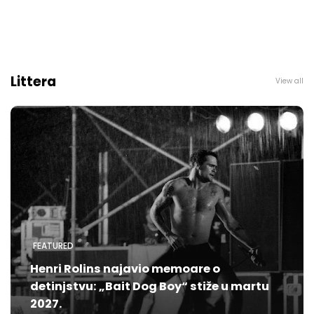
Littera
View all
FEATURED
Henri Rolins najavio memoare o
detinjstvu: „Bait Dog Boy“ stiže u martu
2027.