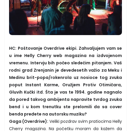
HC: Poštovanje Overdrive ekipi. Zahvaljujem vam se
u ime Helly Cherry web magazina na izdvojenom
vremenu. Intervju bih počeo sledećim pitanjem. Vaš
rodni grad Zrenjanin je devedesetih važio za Meku i
Medinu brit-popa/rokenrola uz nosioce tog zvuka
poput Instant Karme, Oružjem Protiv Otimičara,
Gluvih Kučki itd. Šta je vas te 1994. godine nagnalo
da pored takvog ambijenta napravite tvrdog zvuka
bend i u kom trenutku ste prelomili da sa cover
benda pređete na autorsku muziku?
Gaga (Overdrive):
Veliki pozdrav svim pratiocima Helly
Cherry magazina. Na početku moram da kažem da