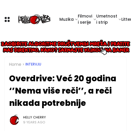
Filmovi
Umetnost
Muzika
Litte
i serije
i strip
Home
INTERVJU
Overdrive: Već 20 godina
‘’Nema više reči’’, a reči
nikada potrebnije
HELLY CHERRY
9 YEARS AGO