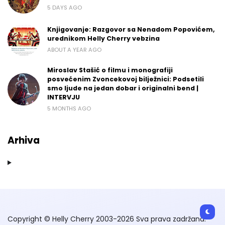
5 DAYS AGO
Knjigovanje: Razgovor sa Nenadom Popovićem,
urednikom Helly Cherry vebzina
ABOUT A YEAR AGO
Miroslav Stašić o filmu i monografiji
posvećenim Zvoncekovoj bilježnici: Podsetili
smo ljude na jedan dobar i originalni bend |
INTERVJU
5 MONTHS AGO
Arhiva
Copyright © Helly Cherry 2003-2026 Sva prava zadržana.