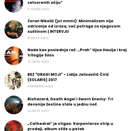
zatvorenih očiju“
5 YEARS AGO
Zoran Nikolić (jst mnml): Minimalizam nije
odricanje od izraza, već potraga za njegovom
suštinom | INTERVJU
8 DAYS AGO
Nada kao poslednja reč: „Prah“ Hjua Hauija i kraj
trilogije Silos
12 DAYS AGO
BEZ "DRAGI MOJI" - Lidija Jelisavčić Ćirić
(SOLARIS) 2017
4 MONTHS AGO
Biohazard, Death Angel i Sworn Enemy: Tri
decenije žestine stale u jednu noć
12 DAYS AGO
„Cathedral“ je stigao: Karpenterov strip u
prodaji, album stiže u petak