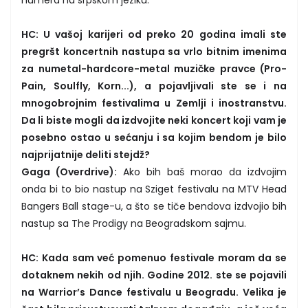
HC: U vašoj karijeri od preko 20 godina imali ste
pregršt koncertnih nastupa sa vrlo bitnim imenima
za numetal-hardcore-metal muzičke pravce (Pro-
Pain, Soulfly, Korn...), a pojavljivali ste se i na
mnogobrojnim festivalima u Zemlji i inostranstvu.
Da li biste mogli da izdvojite neki koncert koji vam je
posebno ostao u sećanju i sa kojim bendom je bilo
najprijatnije deliti stejdž?
Gaga (Overdrive):
Ako bih baš morao da izdvojim
onda bi to bio nastup na Sziget festivalu na MTV Head
Bangers Ball stage-u, a što se tiče bendova izdvojio bih
nastup sa The Prodigy na Beogradskom sajmu.
HC: Kada sam već pomenuo festivale moram da se
dotaknem nekih od njih. Godine 2012. ste se pojavili
na Warrior’s Dance festivalu u Beogradu. Velika je