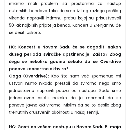
imamo mali problem sa prostorima za nastup
autorskih bendova tako da smo iz tog razloga prošlog
vikenda napravili intimnu probu kojoj su prisustvovali
50-ak najbližih prijatelja benda. Koncert u Zrenjaninu će
se desiti uskoro.
HC: Koncert u Novom Sadu će se dogoditi nakon
dužeg perioda sviračke apstinencije. Zašto? Zbog
čega se nekoliko godina čekalo da se Overdrive
ponovo koncertno aktivira?
Gaga (Overdrive):
Kao što sam već spomenuo mi
ustvari nsmo nikada prestali da sviramo nego smo
jednostavno napravili pauzu od nastupa. Sada smo
jednostavno osetili nekako da je moment da se
ponovo javno aktiviramo. Mislim da se to desilo zbog
trenutnih društvenih okolnosti u našoj zemlji.
HC: Gosti na vašem nastupu u Novom Sadu 5. maja