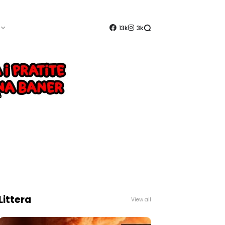
13k
3k
Littera
View all