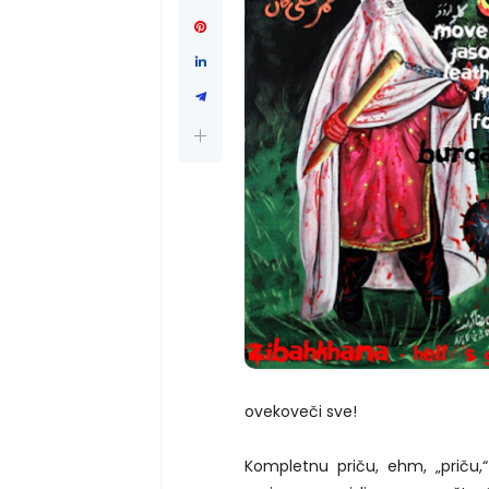
ovekoveči sve!
Kompletnu priču, ehm, „priču,