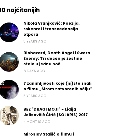
10 najčitanijih
Nikola Vranjković: Poezija,
rokenrol i transcedencija
otpora
3 YEARS AGO
Biohazard, Death Angel i Sworn
Enemy: Tri decenije žestine
stale u jednu noć
8 DAYS AGO
7 zanimljivosti koje (ni)ste znali
o filmu „Širom zatvorenih očiju“
5 YEARS AGO
BEZ "DRAGI MOJI" - Lidija
Jelisavčić Ćirić (SOLARIS) 2017
4 MONTHS AGO
Miroslav Stašić o filmu i