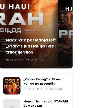
FEATURED
Nada kao poslednja reč:
„Prah“ Hjua Hauija i kraj
trilogije Silos
HELLY CHERRY
8 DAYS AGO
„Osiris Rising“ – SF noar
koji se ne propušta
HELLY CHERRY
18 DAYS AGO
Nenad Smiljković: STANARI
ŠUMSKE 13B