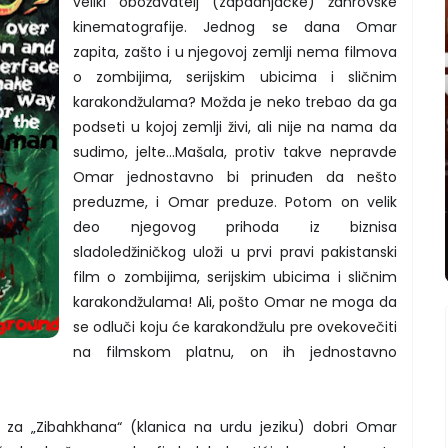
veliki obožavatelj (zapadnjačke) žanrovske
kinematografije. Jednog se dana Omar
zapita, zašto i u njegovoj zemlji nema filmova
o zombijima, serijskim ubicima i sličnim
karakondžulama? Možda je neko trebao da ga
podseti u kojoj zemlji živi, ali nije na nama da
sudimo, jelte…Mašala, protiv takve nepravde
Omar jednostavno bi prinuđen da nešto
preduzme, i Omar preduze. Potom on velik
deo njegovog prihoda iz biznisa
sladoledžiničkog uloži u prvi pravi pakistanski
film o zombijima, serijskim ubicima i sličnim
karakondžulama! Ali, pošto Omar ne moga da
se odluči koju će karakondžulu pre ovekovečiti
na filmskom platnu, on ih jednostavno
“ za „Zibahkhana“ (klanica na urdu jeziku) dobri Omar