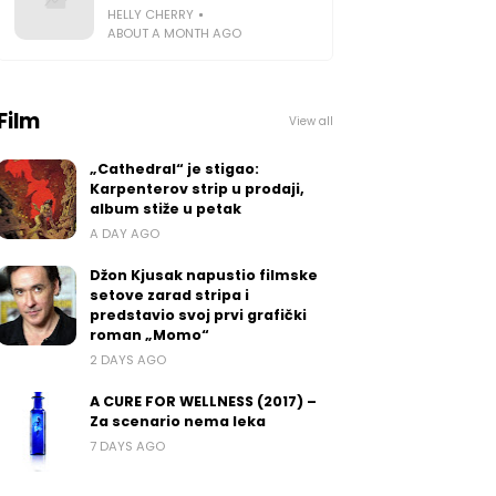
HELLY CHERRY
ABOUT A MONTH AGO
Film
View all
„Cathedral“ je stigao:
Karpenterov strip u prodaji,
album stiže u petak
A DAY AGO
Džon Kjusak napustio filmske
setove zarad stripa i
predstavio svoj prvi grafički
roman „Momo“
2 DAYS AGO
A CURE FOR WELLNESS (2017) –
Za scenario nema leka
7 DAYS AGO