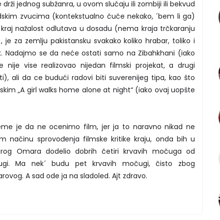
drži jednog subžanra, u ovom slučaju ili zombiji ili bekvud
ivudskim zvucima (kontekstualno čuče nekako, ´bem li ga)
 kraj nažalost odlutava u dosadu (nema kraja trčkaranju
, je za zemlju pakistansku svakako koliko hrabar, toliko i
k. Nadajmo se da neće ostati samo na Zibahkhani (iako
nije vise realizovao nijedan filmski projekat, a drugi
), ali da ce budući radovi biti suverenijeg tipa, kao što
skim „A girl walks home alone at night“ (iako ovaj uopšte
reme je da ne ocenimo film, jer ja to naravno nikad ne
m načinu sprovođenja filmske kritike kraju, onda bih u
dobrog Omara dodelio dobrih četiri krvavih močuga od
gi. Ma nek´ budu pet krvavih močugi, čisto zbog
ovog. A sad ode ja na sladoled. Ajt zdravo.