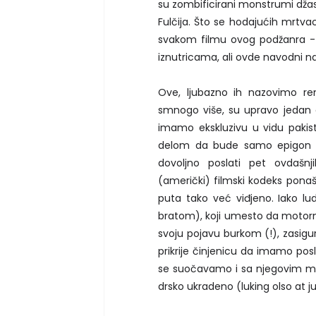
su zombificirani monstrumi džast
Fulčija. Što se hodajućih mrtva
svakom filmu ovog podžanra - u 
iznutricama, ali ovde navodni n
Ove, ljubazno ih nazovimo re
smnogo više, su upravo jedan o
imamo ekskluzivu u vidu paki
delom da bude samo epigon ve
dovoljno poslati pet ovdašnj
(američki) filmski kodeks ponaš
puta tako već viđjeno. Iako l
bratom), koji umesto da moto
svoju pojavu burkom (!), zasigur
prikrije činjenicu da imamo pos
se suočavamo i sa njegovim mes
drsko ukradeno (luking olso at ju