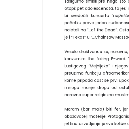
zasigurno smisli pre nego što 
otopi: pet adolescenata, to jes´ 
bi svedočili koncertu “najže
početku prave jedan sudbonosn
naleteli na “…of the Dead”. Osta
je i “Texas” u “…Chainsaw Massa
Veselo društvance se, naravno, 
konzumira the faking F-word. T
Lustigovog “Mejnijeka“ i njego
preuzima funkciju afroamerika
kome pripada čast se prvi upokoj
mnogo manje drogu od ostalih 
naravno super religiozna musli
Moram (bar malo) biti fer, jer
obožavatelj materije. Protagonis
jeftino osvetljenje jezive kolib