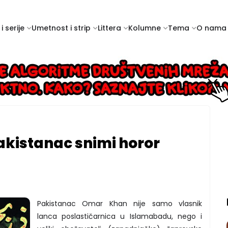
i serije
Umetnost i strip
Littera
Kolumne
Tema
O nama
kistanac snimi horor
Pakistanac Omar Khan nije samo vlasnik
lanca poslastičarnica u Islamabadu, nego i