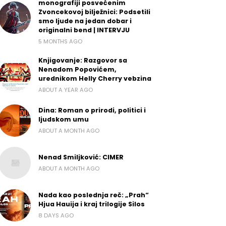
monografiji posvećenim
Zvoncekovoj bilježnici: Podsetili
smo ljude na jedan dobar i
originalni bend | INTERVJU
5 MONTHS AGO
Knjigovanje: Razgovor sa
Nenadom Popovićem,
urednikom Helly Cherry vebzina
ABOUT A YEAR AGO
Dina: Roman o prirodi, politici i
ljudskom umu
ABOUT A MONTH AGO
Nenad Smiljković: CIMER
ABOUT A MONTH AGO
Nada kao poslednja reč: „Prah“
Hjua Hauija i kraj trilogije Silos
8 DAYS AGO