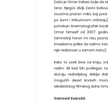
Dobri je Omar trebao bolje da se 
teror. Njegov divlji, često bol
zvucima praćen miks, koji pred
po šumi i inkluzivnom vrištanju)
potreban kinematografski kora
Omar himself od 2007. godine 
tamnošnji horori mi nisu poznati
imadesmo prilike da vidimo iran
nije realizovan u samom Iranu).
Kako to uvek biva na kraju, v
radim. Ali kad bih podlegao to
slučaju rediteljskog debija 
mogućih deset krvavih moču
idealističkog filmskog duha Omar
Svetovid Svarožić