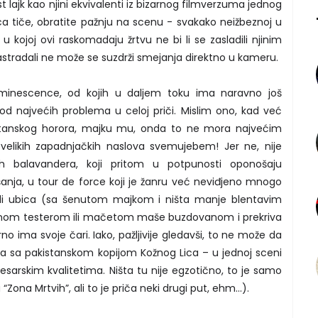
 lajk kao njini ekvivalenti iz bizarnog filmverzuma jednog
ca tiče, obratite pažnju na scenu - svakako neižbeznoj u
kojoj ovi raskomadaju žrtvu ne bi li se zasladili njinim
astradali ne može se suzdrži smejanja direktno u kameru.
minescence, od kojih u daljem toku ima naravno još
d najvećih problema u celoj priči. Mislim ono, kad već
stanskog horora, majku mu, onda to ne mora najvećim
likih zapadnjačkih naslova svemujebem! Jer ne, nije
ih balavandera, koji pritom u potpunosti oponošaju
anja, u tour de force koji je žanru već neviđjeno mnogo
udi ubica (sa šenutom majkom i ništa manje blentavim
rnom testerom ili mačetom maše buzdovanom i prekriva
no ima svoje čari. Iako, pažljivije gledavši, to ne može da
la sa pakistanskom kopijom Kožnog Lica – u jednoj sceni
arskim kvalitetima. Ništa tu nije egzotično, to je samo
 “Zona Mrtvih”, ali to je priča neki drugi put, ehm…).