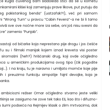
će kugla čuvenog barfi sladoleda stići da se u kornetu
inkarnirani klišei koji zamenjuju prave likove, put putuju da
šćeg pakistankog benda” (uatzafak?!), već pri samom
i “Wrong Turn” u pravcu “Cabin Fevera”-a ne bi li tamo
vivši sve ove noćne more iza sebe, oni još nisu svesni da
cre” zamenio “Punjab”.
sastoji od bičarke koja neprestano pije drogu i jos češće
u su i filmski manijak kojem iznad kreveta visi poster
v siromašni (heh?) hrišćanski drug, koji ovde očigledno
nca u američkim produkcijama ovog tipa (čik pogodite
i...). I na kraju, tu je naravno i umiljato momče koje pije
i preuzima funkciju simpatije fajnl devojke, koja je
manka.
 ambiciozni režiser Omar očigledno stvarno jeste veliki
tkinja se zasigurno ne zove tek tako Eš, kao što i difuzno-
e u šumi podseća na Rejmijev klasik o zlim mrtvacima, dok