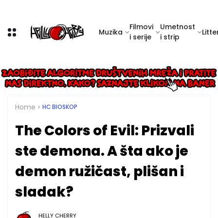
Filmovi
Umetnost
Muzika
Litte
i serije
i strip
Home
HC BIOSKOP
The Colors of Evil: Prizvali
ste demona. A šta ako je
demon ružičast, plišan i
sladak?
HELLY CHERRY