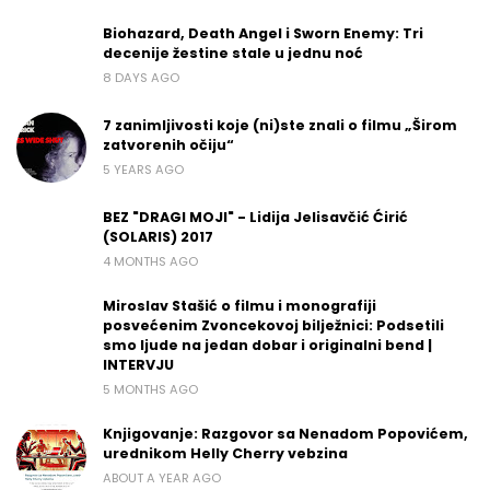
Biohazard, Death Angel i Sworn Enemy: Tri
decenije žestine stale u jednu noć
8 DAYS AGO
7 zanimljivosti koje (ni)ste znali o filmu „Širom
zatvorenih očiju“
5 YEARS AGO
BEZ "DRAGI MOJI" - Lidija Jelisavčić Ćirić
(SOLARIS) 2017
4 MONTHS AGO
Miroslav Stašić o filmu i monografiji
posvećenim Zvoncekovoj bilježnici: Podsetili
smo ljude na jedan dobar i originalni bend |
INTERVJU
5 MONTHS AGO
Knjigovanje: Razgovor sa Nenadom Popovićem,
urednikom Helly Cherry vebzina
ABOUT A YEAR AGO