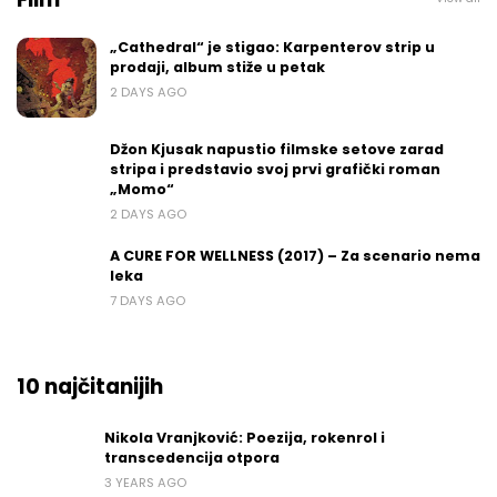
„Cathedral“ je stigao: Karpenterov strip u
prodaji, album stiže u petak
2 DAYS AGO
Džon Kjusak napustio filmske setove zarad
stripa i predstavio svoj prvi grafički roman
„Momo“
2 DAYS AGO
A CURE FOR WELLNESS (2017) – Za scenario nema
leka
7 DAYS AGO
10 najčitanijih
Nikola Vranjković: Poezija, rokenrol i
transcedencija otpora
3 YEARS AGO