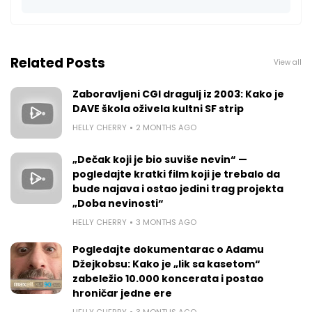
Related Posts
View all
Zaboravljeni CGI dragulj iz 2003: Kako je
DAVE škola oživela kultni SF strip
HELLY CHERRY
2 MONTHS AGO
„Dečak koji je bio suviše nevin“ —
pogledajte kratki film koji je trebalo da
bude najava i ostao jedini trag projekta
„Doba nevinosti“
HELLY CHERRY
3 MONTHS AGO
Pogledajte dokumentarac o Adamu
Džejkobsu: Kako je „lik sa kasetom“
zabeležio 10.000 koncerata i postao
hroničar jedne ere
HELLY CHERRY
3 MONTHS AGO