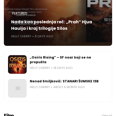
FEATURED
Nada kao poslednja reč: „Prah“ Hjua
Hauija i kraj trilogije Silos
HELLY CHERRY
8 DAYS AGO
„Osiris Rising“ – SF noar koji se ne
propušta
HELLY CHERRY
18 DAYS AGO
Nenad Smiljković: STANARI ŠUMSKE 13B
HELLY CHERRY
ABOUT A MONTH AGO
Film
View all