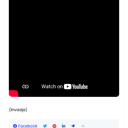
(
Invazija
)
Facebook