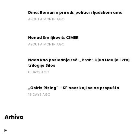
Dina: Roman o prirodi, politici i ljudskom umu
ABOUT A MONTH AGO
Nenad Smiljković: CIMER
ABOUT A MONTH AGO
Nada kao poslednja reč: „Prah“ Hjua Hauija i kraj
trilogije Silos
8 DAYS AGO
„Osiris Rising“ – SF noar koji se ne propušta
18 DAYS AGO
Arhiva