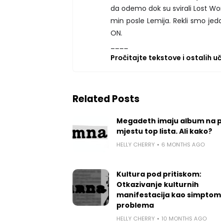
da odemo dok su svirali Lost Wo
min posle Lemija. Rekli smo je
ON.
____
Pročitajte tekstove i ostalih 
Related Posts
Megadeth imaju album na 
mjestu top lista. Ali kako?
HELLY CHERRY
6 MONTHS AGO
Kultura pod pritiskom:
Otkazivanje kulturnih
manifestacija kao simptom
problema
HELLY CHERRY
10 MONTHS AGO