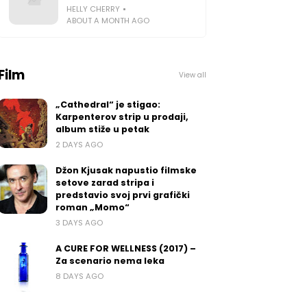
HELLY CHERRY
ABOUT A MONTH AGO
Film
View all
„Cathedral“ je stigao:
Karpenterov strip u prodaji,
album stiže u petak
2 DAYS AGO
Džon Kjusak napustio filmske
setove zarad stripa i
predstavio svoj prvi grafički
roman „Momo“
3 DAYS AGO
A CURE FOR WELLNESS (2017) –
Za scenario nema leka
8 DAYS AGO