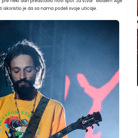
 pre neki dan predstavio novi spot za stvar "Modern Age
 iskoristio je da sa nama podeli svoje uticaje.