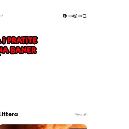
13k
3k
Littera
View all