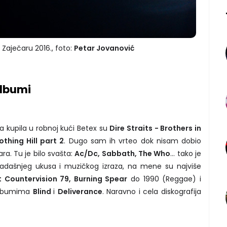
Zaječaru 2016., foto:
Petar Jovanović
albumi
a kupila u robnoj kući Betex su
Dire Straits - Brothers in
othing Hill part 2
. Dugo sam ih vrteo dok nisam dobio
ra. Tu je bilo svašta:
Ac/Dc, Sabbath, The Who
... tako je
adašnjeg ukusa i muzičkog izraza, na mene su najviše
t Countervision 79, Burning Spear
do 1990 (Reggae) i
lbumima
Blind
i
Deliverance
. Naravno i cela diskografija