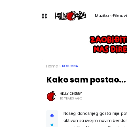
Muzika
Filmovi 
Home
KOLUMNA
Kako sam postao...
HELLY CHERRY
10 YEARS AGO
Našeg današnjeg gosta nije pot
aktivan sa svojim novim bendom