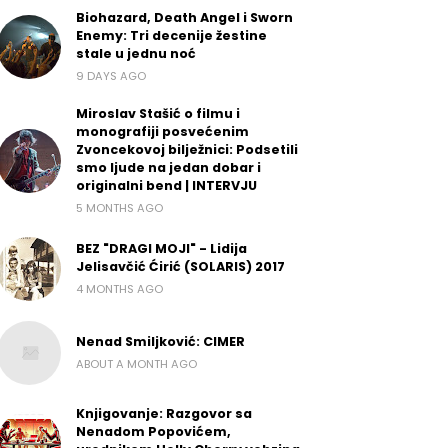
Biohazard, Death Angel i Sworn
Enemy: Tri decenije žestine
stale u jednu noć
9 DAYS AGO
Miroslav Stašić o filmu i
monografiji posvećenim
Zvoncekovoj bilježnici: Podsetili
smo ljude na jedan dobar i
originalni bend | INTERVJU
5 MONTHS AGO
BEZ "DRAGI MOJI" - Lidija
Jelisavčić Ćirić (SOLARIS) 2017
4 MONTHS AGO
Nenad Smiljković: CIMER
ABOUT A MONTH AGO
Knjigovanje: Razgovor sa
Nenadom Popovićem,