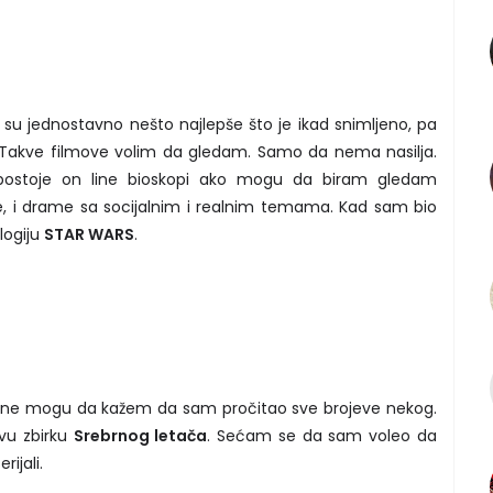
i su jednostavno nešto najlepše što je ikad snimljeno, pa
 Takve filmove volim da gledam. Samo da nema nasilja.
 postoje on line bioskopi ako mogu da biram gledam
e, i drame sa socijalnim i realnim temama. Kad sam bio
logiju
STAR WARS
.
, ne mogu da kažem da sam pročitao sve brojeve nekog.
vu zbirku
Srebrnog letača
. Sećam se da sam voleo da
rijali.