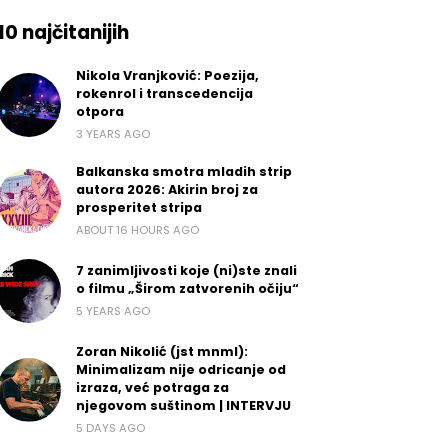
10 najčitanijih
Nikola Vranjković: Poezija,
rokenrol i transcedencija
otpora
3 YEARS AGO
Balkanska smotra mladih strip
autora 2026: Akirin broj za
prosperitet stripa
ABOUT 16 HOURS AGO
7 zanimljivosti koje (ni)ste znali
o filmu „Širom zatvorenih očiju“
5 YEARS AGO
Zoran Nikolić (jst mnml):
Minimalizam nije odricanje od
izraza, već potraga za
njegovom suštinom | INTERVJU
5 DAYS AGO