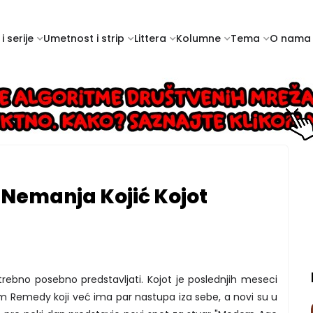
i serije
Umetnost i strip
Littera
Kolumne
Tema
O nama
 Nemanja Kojić Kojot
rebno posebno predstavljati. Kojot je poslednjih meseci
 Remedy koji već ima par nastupa iza sebe, a novi su u