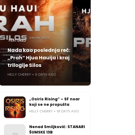
FEATURED
Nada kao poslednja reč:
„Prah“ Hjua Hauija i kraj
trilogije Silos
HELLY CHERRY
9 DAYS AGO
„Osiris Rising“ – SF noar
koji se ne propušta
HELLY CHERRY
18 DAYS AGO
Nenad Smiljković: STANARI
ŠUMSKE 13B