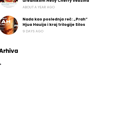
urednikom Helly Cherry vebzina
ABOUT A YEAR AGO
Nada kao poslednja reč: „Prah“
Hjua Hauija i kraj trilogije Silos
9 DAYS AGO
Arhiva