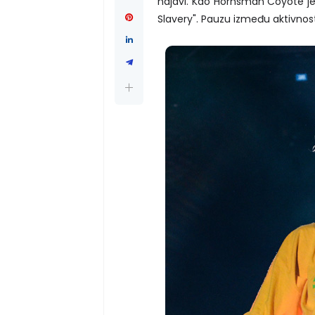
najavi. Kao Hornsman Coyote je
Slavery". Pauzu između aktivnosti