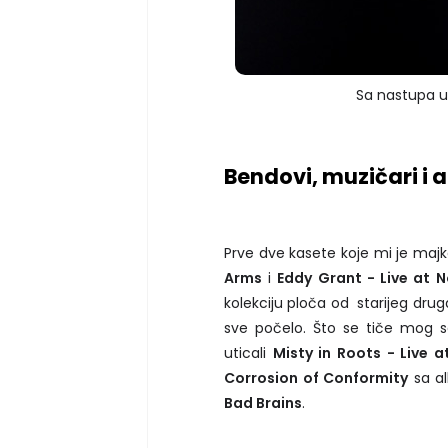
Sa nastupa u 
Bendovi, muzičari i 
Prve dve kasete koje mi je majk
Arms
i
Eddy Grant - Live at N
kolekciju ploča od starijeg druga
sve počelo. Što se tiče mog s
uticali
Misty in Roots - Live a
Corrosion of Conformity
sa a
Bad Brains
.