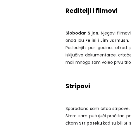
Reditelji i filmovi
Slobodan Šijan
. Njegovi filmov
onda idu
Felini
i
Jim Jarmush
.
Poslednjih par godina, otkad
isključivo dokumentarce, crtać
mali mnogo sam voleo prvu trio
Stripovi
Sporadično sam čitao stripove
Skoro sam putujući pročitao pr
čitam
Stripoteku
kad su bili SF se