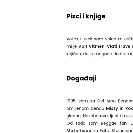
Pisci i knjige
Volim i uvek sam voleo muzičku l
mi je
Volt Vitmen
.
Vlati trave
s
knjižicu, da je moguće da će mi d
Događaji
1995. sam sa Del Arno Bendo
omiljenom bendu
Misty in Ro
gledao. Nezaboravni ljudi i muzi
Od tada sam Reggae fan. Dru
Motorhead
na Exitu. Stajao s