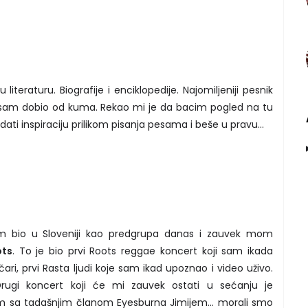
iteraturu. Biografije i enciklopedije. Najomiljeniji pesnik
am dobio od kuma. Rekao mi je da bacim pogled na tu
ati inspiraciju prilikom pisanja pesama i beše u pravu...
m bio u Sloveniji kao predgrupa danas i zauvek mom
ots
. To je bio prvi Roots reggae koncert koji sam ikada
čari, prvi Rasta ljudi koje sam ikad upoznao i video uživo.
gi koncert koji će mi zauvek ostati u sećanju je
am sa tadašnjim članom Eyesburna Jimijem... morali smo