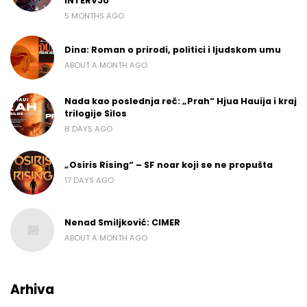
INTERVJU
5 MONTHS AGO
Dina: Roman o prirodi, politici i ljudskom umu
ABOUT A MONTH AGO
Nada kao poslednja reč: „Prah“ Hjua Hauija i kraj
trilogije Silos
8 DAYS AGO
„Osiris Rising“ – SF noar koji se ne propušta
17 DAYS AGO
Nenad Smiljković: CIMER
ABOUT A MONTH AGO
Arhiva