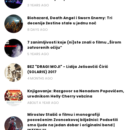
3 YEARS AGO
Biohazard, Death Angel i Sworn Enemy: Tri
decenije žestine stale u jednu noć
8 DAYS AGO
7 zanimljivosti koje (ni)ste znali o filmu „Širom
zatvorenih očiju“
5 YEARS AGO
BEZ "DRAGI MOJI" - Lidija Jelisavčić Ćirić
(SOLARIS) 2017
4 MONTHS AGO
Knjigovanje: Razgovor sa Nenadom Popovićem,
urednikom Helly Cherry vebzina
ABOUT A YEAR AGO
Miroslav Stašić o filmu i monografiji
posvećenim Zvoncekovoj bilježnici: Podsetili
smo ljude na jedan dobar i originalni bend |