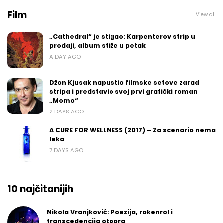
Film
View all
„Cathedral“ je stigao: Karpenterov strip u
prodaji, album stiže u petak
A DAY AGO
Džon Kjusak napustio filmske setove zarad
stripa i predstavio svoj prvi grafički roman
„Momo“
2 DAYS AGO
A CURE FOR WELLNESS (2017) – Za scenario nema
leka
7 DAYS AGO
10 najčitanijih
Nikola Vranjković: Poezija, rokenrol i
transcedencija otpora