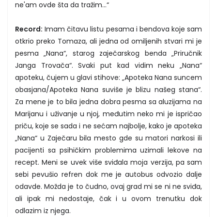
ne'am ovde šta da tražim...“
Record:
Imam čitavu listu pesama i bendova koje sam
otkrio preko Tomaza, ali jedna od omiljenih stvari mi je
pesma „Nana“, starog zaječarskog benda „Priručnik
Janga Trovača“. Svaki put kad vidim neku „Nana“
apoteku, čujem u glavi stihove: „Apoteka Nana suncem
obasjana/Apoteka Nana suviše je blizu našeg stana“.
Za mene je to bila jedna dobra pesma sa aluzijama na
Marijanu i uživanje u njoj, međutim neko mi je ispričao
priču, koje se sada i ne sećam najbolje, kako je apoteka
„Nana“ u Zaječaru bila mesto gde su matori narkosi ili
pacijenti sa psihičkim problemima uzimali lekove na
recept. Meni se uvek više sviđala moja verzija, pa sam
sebi pevušio refren dok me je autobus odvozio dalje
odavde. Možda je to čudno, ovaj grad mi se ni ne sviđa,
ali ipak mi nedostaje, čak i u ovom trenutku dok
odlazim iz njega.