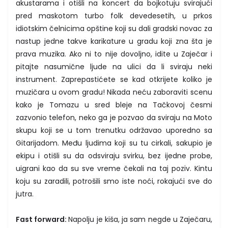
akustarama i otišli na koncert da bojkotuju svirajući
pred maskotom turbo folk devedesetih, u prkos
idiotskim čelnicima opštine koji su dali gradski novac za
nastup jedne takve karikature u gradu koji zna šta je
prava muzika. Ako ni to nije dovoljno, idite u Zaječar i
pitajte nasumične ljude na ulici da li sviraju neki
instrument. Zaprepastićete se kad otkrijete koliko je
muzičara u ovom gradu! Nikada neću zaboraviti scenu
kako je Tomazu u sred bleje na Tačkovoj česmi
zazvonio telefon, neko ga je pozvao da sviraju na Moto
skupu koji se u tom trenutku održavao uporedno sa
Gitarijadom. Među ljudima koji su tu cirkali, sakupio je
ekipu i otišli su da odsviraju svirku, bez ijedne probe,
uigrani kao da su sve vreme čekali na taj poziv. Kintu
koju su zaradili, potrošili smo iste noći, rokajući sve do
jutra.
Fast forward:
Napolju je kiša, ja sam negde u Zaječaru,