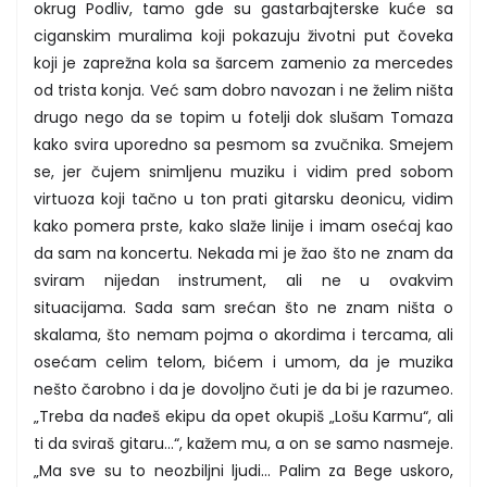
okrug Podliv, tamo gde su gastarbajterske kuće sa
ciganskim muralima koji pokazuju životni put čoveka
koji je zaprežna kola sa šarcem zamenio za mercedes
od trista konja. Već sam dobro navozan i ne želim ništa
drugo nego da se topim u fotelji dok slušam Tomaza
kako svira uporedno sa pesmom sa zvučnika. Smejem
se, jer čujem snimljenu muziku i vidim pred sobom
virtuoza koji tačno u ton prati gitarsku deonicu, vidim
kako pomera prste, kako slaže linije i imam osećaj kao
da sam na koncertu. Nekada mi je žao što ne znam da
sviram nijedan instrument, ali ne u ovakvim
situacijama. Sada sam srećan što ne znam ništa o
skalama, što nemam pojma o akordima i tercama, ali
osećam celim telom, bićem i umom, da je muzika
nešto čarobno i da je dovoljno čuti je da bi je razumeo.
„Treba da nađeš ekipu da opet okupiš „Lošu Karmu“, ali
ti da sviraš gitaru...“, kažem mu, a on se samo nasmeje.
„Ma sve su to neozbiljni ljudi... Palim za Bege uskoro,