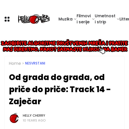
Filmovi
Umetnost
Muzika
Litte
i serije
i strip
Home
NESVRSTANI
Od grada do grada, od
priče do priče: Track 14 -
Zaječar
HELLY CHERRY
10 YEARS AGO