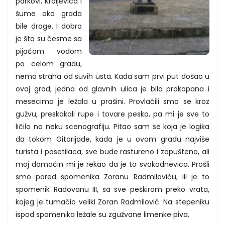
parkovi, Kraljevica i
šume oko grada
bile drage. I dobro
je što su česme sa
pijaćom vodom
po celom gradu,
nema straha od suvih usta. Kada sam prvi put došao u
ovaj grad, jedna od glavnih ulica je bila prokopana i
mesecima je ležala u prašini. Provlačili smo se kroz
gužvu, preskakali rupe i tovare peska, pa mi je sve to
ličilo na neku scenografiju. Pitao sam se koja je logika
da tokom Gitarijade, kada je u ovom gradu najviše
turista i posetilaca, sve bude rastureno i zapušteno, ali
moj domaćin mi je rekao da je to svakodnevica. Prošli
smo pored spomenika Zoranu Radmiloviću, ili je to
spomenik Radovanu III, sa sve peškirom preko vrata,
kojeg je tumačio veliki Zoran Radmilović. Na stepeniku
ispod spomenika ležale su zgužvane limenke piva.