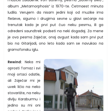
album „Metamorphosis“ iz 1970-te. Četrnaest minuta
ludila. Verujem da nisam jedini koji od muzike ima
fleševe, sigurno i drugima sevne u glavi sećanje na
trenutak kada je prvi put čuo neku pesmu, ili ga
određeni saundtrek podseti na neki događaj. Za mene
je ova pesma Zaječar, onaj avgust kada sam prvi put
bio na Gitarijadi, ono leto kada sam se navukao na
gramofonsku iglu.
Rewind:
Neka mi
oprosti Tomaz i svi
moji ortaci odatle,
ali Zaječar mi je
uvek ličio na neko
stovarište, na neku
divlju Karaburmu i
jedino su mi oni