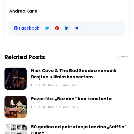
Andrea Kane
Facebook
Related Posts
View all
Nick Cave & The Bad Seeds iznenadili
Brajton uličnim koncertom
HELLY CHERRY
6 DAYS AGO
Pozorište: „Bezdan“ kao konstanta
HELLY CHERRY
8 DAYS AGO
50 godina od pokretanja fanzina „Sniffin’
Glue“