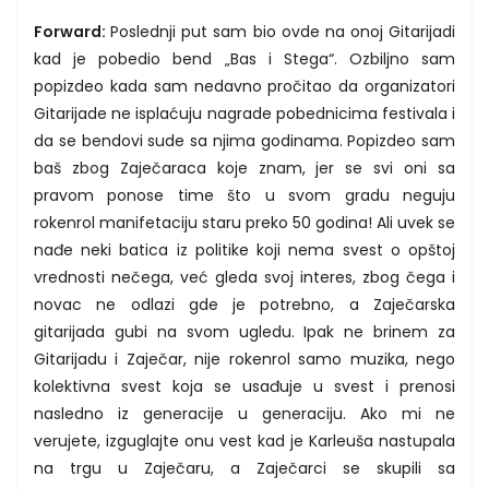
Forward:
Poslednji put sam bio ovde na onoj Gitarijadi
kad je pobedio bend „Bas i Stega“. Ozbiljno sam
popizdeo kada sam nedavno pročitao da organizatori
Gitarijade ne isplaćuju nagrade pobednicima festivala i
da se bendovi sude sa njima godinama. Popizdeo sam
baš zbog Zaječaraca koje znam, jer se svi oni sa
pravom ponose time što u svom gradu neguju
rokenrol manifetaciju staru preko 50 godina! Ali uvek se
nađe neki batica iz politike koji nema svest o opštoj
vrednosti nečega, već gleda svoj interes, zbog čega i
novac ne odlazi gde je potrebno, a Zaječarska
gitarijada gubi na svom ugledu. Ipak ne brinem za
Gitarijadu i Zaječar, nije rokenrol samo muzika, nego
kolektivna svest koja se usađuje u svest i prenosi
nasledno iz generacije u generaciju. Ako mi ne
verujete, izguglajte onu vest kad je Karleuša nastupala
na trgu u Zaječaru, a Zaječarci se skupili sa