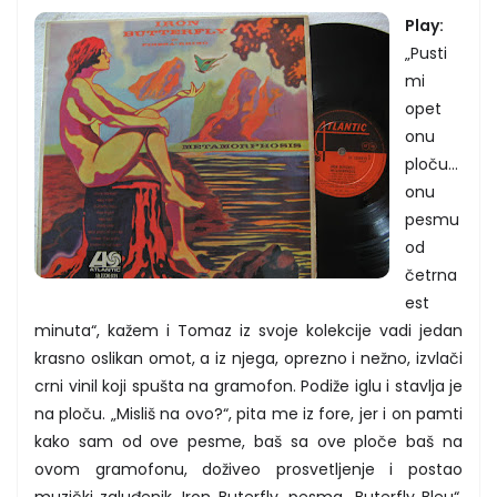
Play:
„Pusti
mi
opet
onu
ploču...
onu
pesmu
od
četrna
est
minuta“, kažem i Tomaz iz svoje kolekcije vadi jedan
krasno oslikan omot, a iz njega, oprezno i nežno, izvlači
crni vinil koji spušta na gramofon. Podiže iglu i stavlja je
na ploču. „Misliš na ovo?“, pita me iz fore, jer i on pamti
kako sam od ove pesme, baš sa ove ploče baš na
ovom gramofonu, doživeo prosvetljenje i postao
muzički zaluđenik. Iron Buterfly, pesma „Buterfly Bleu“,