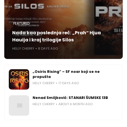
FEATURED
Nada kao poslednja reč: „Prah“ Hjua
Hauija i kraj trilogije Silos
HELLY CHERRY
8 DAYS AGO
„Osiris Rising“ – SF noar koji se ne
propušta
HELLY CHERRY
17 DAYS AGO
Nenad Smiljković: STANARI ŠUMSKE 13B
HELLY CHERRY
ABOUT A MONTH AGO