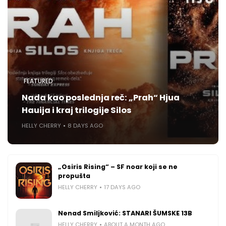
FEATURED
Nada kao poslednja reč: „Prah“ Hjua
Hauija i kraj trilogije Silos
HELLY CHERRY
8 DAYS AGO
„Osiris Rising“ – SF noar koji se ne
propušta
HELLY CHERRY
17 DAYS AGO
Nenad Smiljković: STANARI ŠUMSKE 13B
HELLY CHERRY
ABOUT A MONTH AGO