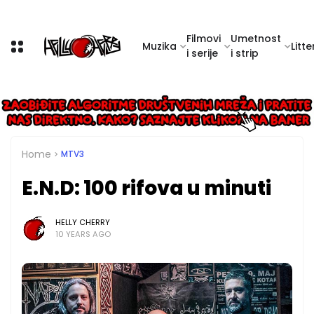
Filmovi
Umetnost
Muzika
Litte
i serije
i strip
Home
MTV3
E.N.D: 100 rifova u minuti
HELLY CHERRY
10 YEARS AGO