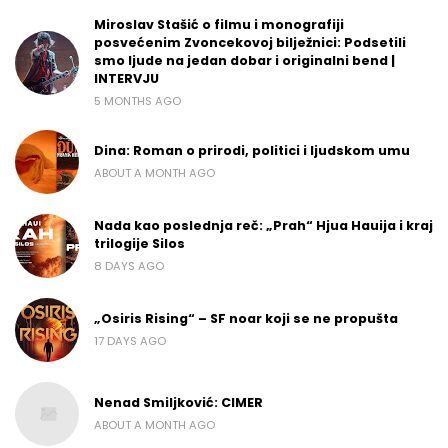
Miroslav Stašić o filmu i monografiji
posvećenim Zvoncekovoj bilježnici: Podsetili
smo ljude na jedan dobar i originalni bend |
INTERVJU
5 MONTHS AGO
Dina: Roman o prirodi, politici i ljudskom umu
ABOUT A MONTH AGO
Nada kao poslednja reč: „Prah“ Hjua Hauija i kraj
trilogije Silos
8 DAYS AGO
„Osiris Rising“ – SF noar koji se ne propušta
17 DAYS AGO
Nenad Smiljković: CIMER
ABOUT A MONTH AGO