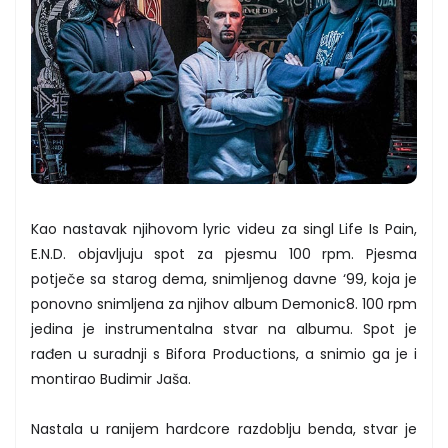
Kao nastavak njihovom lyric videu za singl Life Is Pain,
E.N.D. objavljuju spot za pjesmu 100 rpm. Pjesma
potječe sa starog dema, snimljenog davne ‘99, koja je
ponovno snimljena za njihov album Demonic8. 100 rpm
jedina je instrumentalna stvar na albumu. Spot je
rađen u suradnji s Bifora Productions, a snimio ga je i
montirao Budimir Jaša.
Nastala u ranijem hardcore razdoblju benda, stvar je