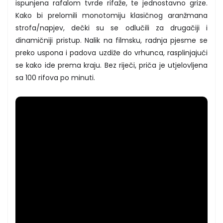
ispunjena rafalom tvrde rifaže, te jednostavno grize.
Kako bi prelomili monotomiju klasičnog aranžmana
strofa/napjev, dečki su se odlučili za drugačiji i
dinamičniji pristup. Nalik na filmsku, radnja pjesme se
preko uspona i padova uzdiže do vrhunca, rasplinjajući
se kako ide prema kraju. Bez riječi, priča je utjelovljena
sa 100 rifova po minuti.