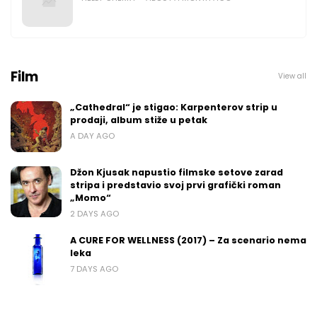
Film
View all
„Cathedral“ je stigao: Karpenterov strip u
prodaji, album stiže u petak
A DAY AGO
Džon Kjusak napustio filmske setove zarad
stripa i predstavio svoj prvi grafički roman
„Momo“
2 DAYS AGO
A CURE FOR WELLNESS (2017) – Za scenario nema
leka
7 DAYS AGO