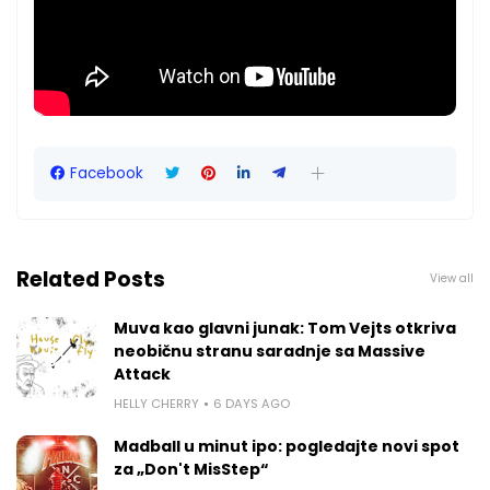
Facebook
Related Posts
View all
Muva kao glavni junak: Tom Vejts otkriva
neobičnu stranu saradnje sa Massive
Attack
HELLY CHERRY
6 DAYS AGO
Madball u minut ipo: pogledajte novi spot
za „Don't MisStep“