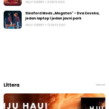
HELLY CHERRY
9 DAYS AGO
Sleaford Mods „Megaton" - Dva čoveka,
jedan laptop i jedan javni park
HELLY CHERRY
12 DAYS AGO
Littera
View all