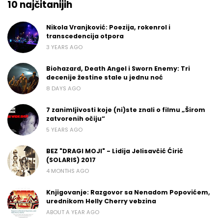
10 najčitanijih
Nikola Vranjković: Poezija, rokenrol i
transcedencija otpora
3 YEARS AGO
Biohazard, Death Angel i Sworn Enemy: Tri
decenije žestine stale u jednu noć
8 DAYS AGO
7 zanimljivosti koje (ni)ste znali o filmu „Širom
zatvorenih očiju“
5 YEARS AGO
BEZ "DRAGI MOJI" - Lidija Jelisavčić Ćirić
(SOLARIS) 2017
4 MONTHS AGO
Knjigovanje: Razgovor sa Nenadom Popovićem,
urednikom Helly Cherry vebzina
ABOUT A YEAR AGO