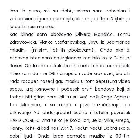
Ima ih puno, svi su dobri, svima sam zahvalan i
zaboraviću sigurno puno njih, ali to nije bitno. Najbitnije
je da ih nosim u srcu...
Kao klinac sam obožavao Olivera Mandića, Tomu
Zdravkovića, Vlatka Stefanovskog, Jovu iz Sedmorice
mladih... (mislim, još ih obožavam)... Onda oko 5.
osnovne hteo sam da izgledam kao bilo ko iz Guns n’
Roses. Onda smo otkrili thrash metal i hard core punk.
Hteo sam da me DRI kidnapuju i vode kroz svet, bio bih
rado razapet noseći gas masku u tom Sepultura video
spotu. Kraj osnovne i početak prvih bendova koji bi
trebali biti grind core, ali tu su već došli Rage Against
the Machine, i sa njima i prvo razočarenje, pa
otkrivanje YU underground scene i totalni povratak
HARD CORE-u. Zna se ko je škola: Ian, Jello, Mike, Gregg,
Henry, Kent, a kod nas: AK47, Hoću? Neću! Dobra škola,
dobri ljudi. Onda brdo domaće muzike iz 90-tih.