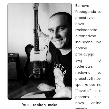
Bernays
Propaganda su
predstavnici
nove
makedonske
alternativne-
indi scene. Ove
godine
proslavljaju
svoj 10.
rođendan,
nedavno su
predstavili novi
spot za pesmu
"Povekje", a u
pripremi je i
novo vinilno
foto:
Stephan Heckel
izdanje.