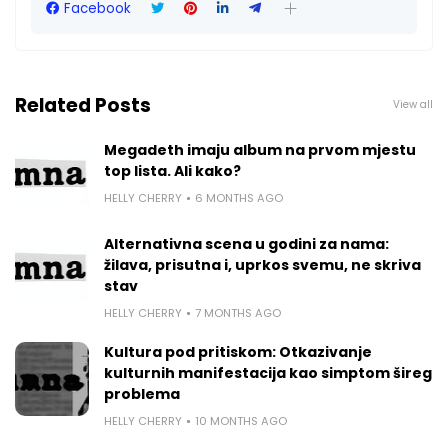
Facebook
Related Posts
View all
Megadeth imaju album na prvom mjestu
top lista. Ali kako?
HELLY CHERRY
6 MONTHS AGO
Alternativna scena u godini za nama:
žilava, prisutna i, uprkos svemu, ne skriva
stav
HELLY CHERRY
7 MONTHS AGO
Kultura pod pritiskom: Otkazivanje
kulturnih manifestacija kao simptom šireg
problema
HELLY CHERRY
10 MONTHS AGO