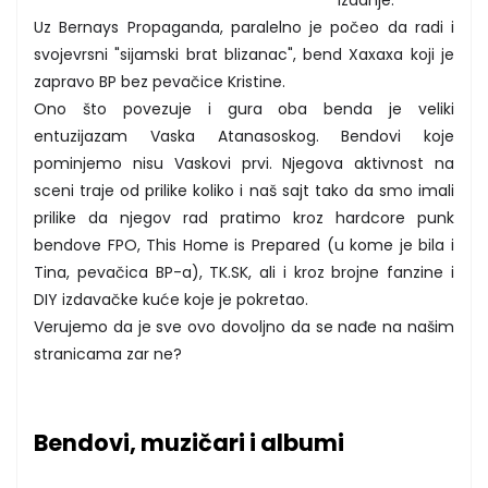
Uz Bernays Propaganda, paralelno je počeo da radi i
svojevrsni "sijamski brat blizanac", bend Xaxaxa koji je
zapravo BP bez pevačice Kristine.
Ono što povezuje i gura oba benda je veliki
entuzijazam Vaska Atanasoskog. Bendovi koje
pominjemo nisu Vaskovi prvi. Njegova aktivnost na
sceni traje od prilike koliko i naš sajt tako da smo imali
prilike da njegov rad pratimo kroz hardcore punk
bendove FPO, This Home is Prepared (u kome je bila i
Tina, pevačica BP-a), TK.SK, ali i kroz brojne fanzine i
DIY izdavačke kuće koje je pokretao.
Verujemo da je sve ovo dovoljno da se nađe na našim
stranicama zar ne?
Bendovi, muzičari i albumi