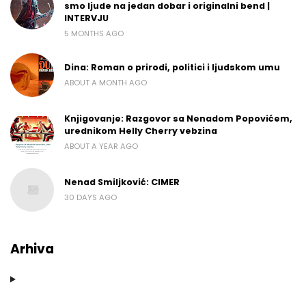
smo ljude na jedan dobar i originalni bend |
INTERVJU
5 MONTHS AGO
Dina: Roman o prirodi, politici i ljudskom umu
ABOUT A MONTH AGO
Knjigovanje: Razgovor sa Nenadom Popovićem,
urednikom Helly Cherry vebzina
ABOUT A YEAR AGO
Nenad Smiljković: CIMER
30 DAYS AGO
Arhiva