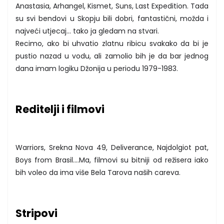
Anastasia, Arhangel, Kismet, Suns, Last Expedition. Tada
su svi bendovi u Skopju bili dobri, fantastični, možda i
najveći utjecaj... tako ja gledam na stvari.
Recimo, ako bi uhvatio zlatnu ribicu svakako da bi je
pustio nazad u vodu, ali zamolio bih je da bar jednog
dana imam logiku Džonija u periodu 1979-1983.
Reditelji i filmovi
Warriors, Srekna Nova 49, Deliverance, Najdolgiot pat,
Boys from Brasil....Ma, filmovi su bitniji od režisera iako
bih voleo da ima više Bela Tarova naših careva.
Stripovi