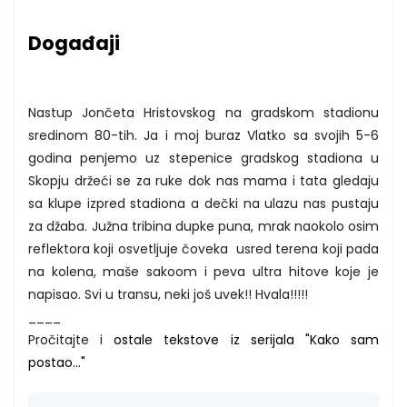
Događaji
Nastup Jončeta Hristovskog na gradskom stadionu
sredinom 80-tih. Ja i moj buraz Vlatko sa svojih 5-6
godina penjemo uz stepenice gradskog stadiona u
Skopju držeći se za ruke dok nas mama i tata gledaju
sa klupe izpred stadiona a dečki na ulazu nas pustaju
za džaba. Južna tribina dupke puna, mrak naokolo osim
reflektora koji osvetljuje čoveka usred terena koji pada
na kolena, maše sakoom i peva ultra hitove koje je
napisao. Svi u transu, neki još uvek!! Hvala!!!!!
____
Pročitajte i
ostale tekstove iz serijala "Kako sam
postao..."