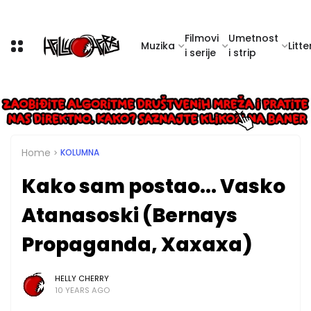
Filmovi
Umetnost
Muzika
Litte
i serije
i strip
Home
KOLUMNA
Kako sam postao... Vasko
Atanasoski (Bernays
Propaganda, Xaxaxa)
HELLY CHERRY
10 YEARS AGO