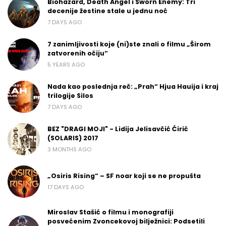
Biohazard, Death Angel i Sworn Enemy: Tri
decenije žestine stale u jednu noć
7 DAYS AGO
7 zanimljivosti koje (ni)ste znali o filmu „Širom
zatvorenih očiju“
5 YEARS AGO
Nada kao poslednja reč: „Prah“ Hjua Hauija i kraj
trilogije Silos
7 DAYS AGO
BEZ "DRAGI MOJI" - Lidija Jelisavčić Ćirić
(SOLARIS) 2017
3 MONTHS AGO
„Osiris Rising“ – SF noar koji se ne propušta
17 DAYS AGO
Miroslav Stašić o filmu i monografiji
posvećenim Zvoncekovoj bilježnici: Podsetili