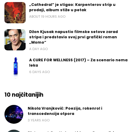
„Cathedral“ je stigao: Karpenterov strip u
prodaji, album stiže u petak
ABOUT 19 HOURS AGO
Džon Kjusak napustio filmske setove zarad
stripa i predstavio svoj prvi grafički roman
„Momo“
A DAY AGO
A CURE FOR WELLNESS (2017) – Za scenario nema
leka
6 DAYS AGO
10 najčitanijih
Nikola Vranjković: Poezija, rokenrol i
transcedencija otpora
3 YEARS AGO