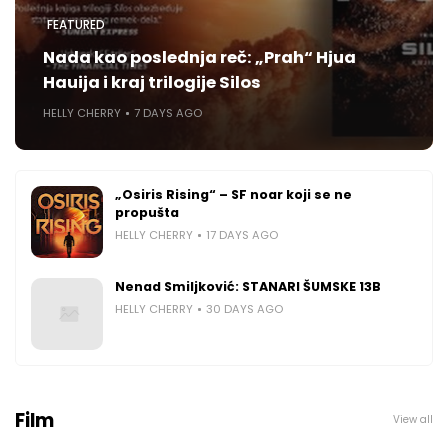
FEATURED
Nada kao poslednja reč: „Prah“ Hjua
Hauija i kraj trilogije Silos
HELLY CHERRY
7 DAYS AGO
„Osiris Rising“ – SF noar koji se ne
propušta
HELLY CHERRY
17 DAYS AGO
Nenad Smiljković: STANARI ŠUMSKE 13B
HELLY CHERRY
30 DAYS AGO
Film
View all