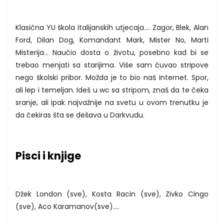
Klasična YU škola italijanskih utjecaja.... Zagor, Blek, Alan
Ford, Dilan Dog, Komandant Mark, Mister No, Marti
Misterija... Naučio dosta o životu, posebno kad bi se
trebao menjati sa starijima. Više sam čuvao stripove
nego školski pribor. Možda je to bio naš internet. Spor,
ali lep i temeljan. Ideš u wc sa stripom, znaš da te čeka
sranje, ali ipak najvažnije na svetu u ovom trenutku je
da čekiras šta se dešava u Darkvudu.
Pisci i knjige
Džek London (sve), Kosta Racin (sve), Zivko Cingo
(sve), Aco Karamanov(sve)....