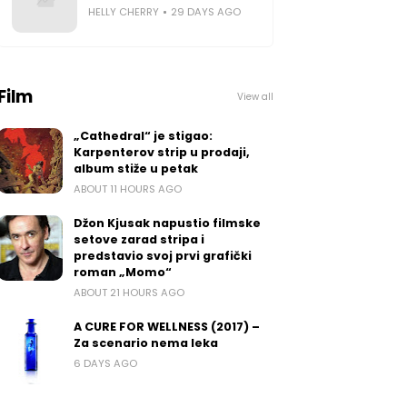
HELLY CHERRY
29 DAYS AGO
Film
View all
„Cathedral“ je stigao:
Karpenterov strip u prodaji,
album stiže u petak
ABOUT 11 HOURS AGO
Džon Kjusak napustio filmske
setove zarad stripa i
predstavio svoj prvi grafički
roman „Momo“
ABOUT 21 HOURS AGO
A CURE FOR WELLNESS (2017) –
Za scenario nema leka
6 DAYS AGO