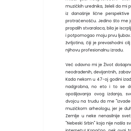
muzičkih urednika, želeli da mi
iz današnje lične perspektiv
protraćenošću. Jedino što me je
propalih stvaralaca, bila je isc
i potpomogao moju prvu ljubav. 
žvrljotina, čiji je prevashodni
njihovu profesionalnu izradu.
Već odavno mi je Život došapn
neodrađenih, devijantnih, zaba
Kada nekom u 47-oj godini izađ
nadgrobna, no eto i to se de
opošljavanja ovog izdanja, 
dvojcu na trudu da me "izvade
muzičkom arheologu, jer je duh 
Zemlje u neke nenasilnije sve
"Nebeski Srbin" koja nije našla 
internetu! Konačno, nek ovaj 