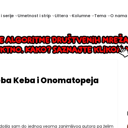
i serije
Umetnost i strip
Littera
Kolumne
Tema
O nama
eba Keba i Onomatopeja
a došla sam do jednog veoma zanimljivog autora pa želim