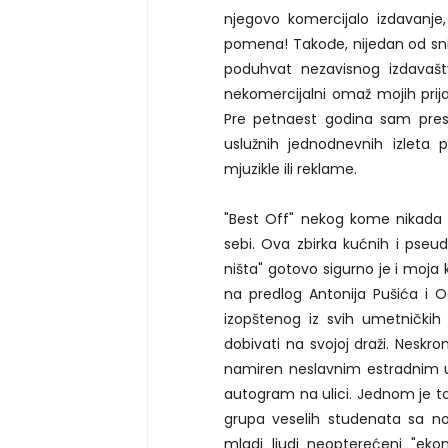
njegovo komercijalo izdavanje
pomena! Takođe, nijedan od sni
poduhvat nezavisnog izdavaš
nekomercijalni omaž mojih prij
Pre petnaest godina sam pres
uslužnih jednodnevnih izleta
mjuzikle ili reklame.
"Best Off" nekog kome nikada n
sebi. Ova zbirka kućnih i pseu
ništa" gotovo sigurno je i moja
na predlog Antonija Pušića i 
izopštenog iz svih umetničkih
dobivati na svojoj draži. Nesk
namiren neslavnim estradnim u
autogram na ulici. Jednom je to
grupa veselih studenata sa no
mladi ljudi neopterećeni "ek