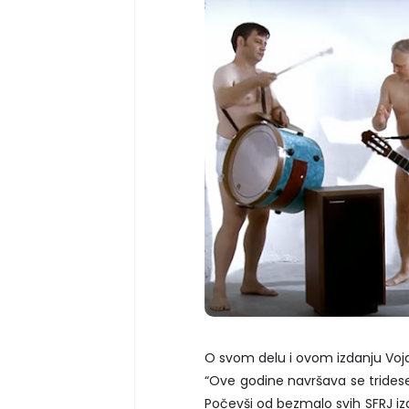
O svom delu i ovom izdanju Voja
“Ove godine navršava se tridese
Počevši od bezmalo svih SFRJ izd