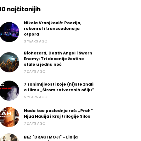
10 najčitanijih
Nikola Vranjković: Poezija,
rokenrol i transcedencija
otpora
3 YEARS AGO
Biohazard, Death Angel i Sworn
Enemy: Tri decenije žestine
stale u jednu noć
7 DAYS AGO
7 zanimljivosti koje (ni)ste znali
o filmu „Širom zatvorenih očiju“
5 YEARS AGO
Nada kao poslednja reč: „Prah“
Hjua Hauija i kraj trilogije Silos
7 DAYS AGO
BEZ "DRAGI MOJI" - Lidija