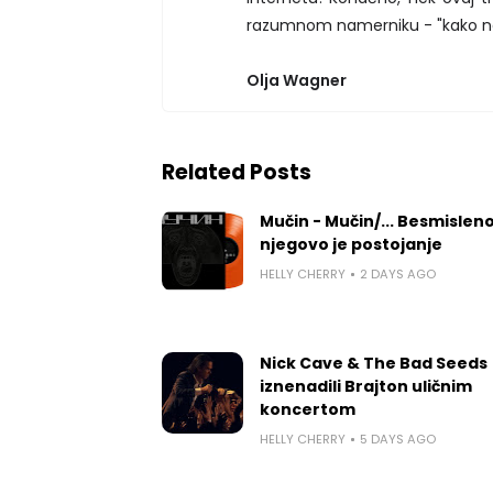
razumnom namerniku - "kako ne
Olja Wagner
Related Posts
Mučin - Mučin/... Besmislen
njegovo je postojanje
HELLY CHERRY
2 DAYS AGO
Nick Cave & The Bad Seeds
iznenadili Brajton uličnim
koncertom
HELLY CHERRY
5 DAYS AGO