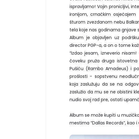
ispravljamo! Vojin pronicljivi, 
ironijom, crnačkim osjećajem 
šturom zvezdanom nebu Balkana
tela koje nas godinama gnjave
Album je objavljen uz podršku
director PGP-a, a on o tome kaž
“Izdao jesam, izneverio nisam! 
čoveku pruža druga istovetna 
Pušiću (Rambo Amadeus) i poč
prošlosti - sopstvenu neodluč
koja zaslužuju da se na odgovar
zaslužio da mu se ne obistini kl
nudio svoj rad pre, ostati upa
Album se može kupiti u muzičkoj
mestima “Dallas Records”, kao i