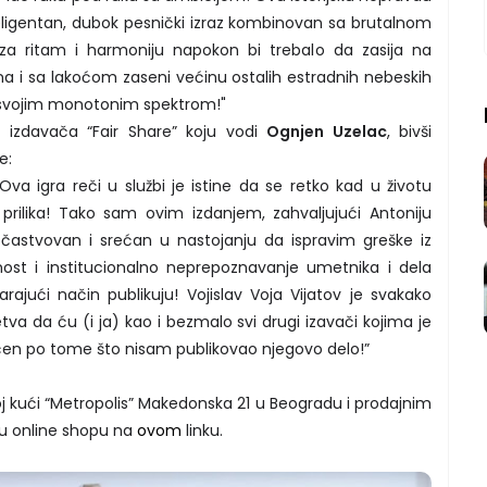
inteligentan, dubok pesnički izraz kombinovan sa brutalnom
za ritam i harmoniju napokon bi trebalo da zasija na
 i sa lakoćom zaseni većinu ostalih estradnih nebeskih
 svojim monotonim spektrom!"
 izdavača “Fair Share” koju vodi
Ognjen Uzelac
, bivši
e:
Ova igra reči u službi je istine da se retko kad u životu
prilika! Tako sam ovim izdanjem, zahvaljujući Antoniju
astvovan i srećan u nastojanju da ispravim greške iz
nost i institucionalno neprepoznavanje umetnika i dela
ajući način publikuju! Vojislav Voja Vijatov je svakako
etva da ću (i ja) kao i bezmalo svi drugi izavači kojima je
mćen po tome što nisam publikovao njegovo delo!”
 kući “Metropolis” Makedonska 21 u Beogradu i prodajnim
 u online shopu na
ovom
linku.