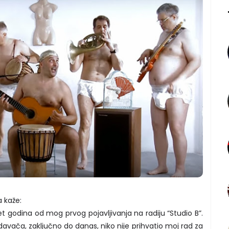
 kaže:
t godina od mog prvog pojavljivanja na radiju “Studio B”.
avača, zaključno do danas, niko nije prihvatio moj rad za