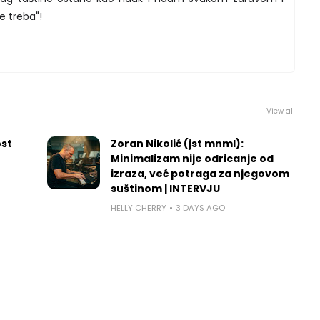
 treba"!
View all
ost
Zoran Nikolić (jst mnml):
Minimalizam nije odricanje od
izraza, već potraga za njegovom
suštinom | INTERVJU
HELLY CHERRY
3 DAYS AGO