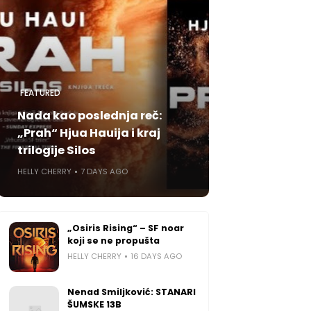
FEATURED
Nada kao poslednja reč:
„Prah“ Hjua Hauija i kraj
trilogije Silos
HELLY CHERRY
7 DAYS AGO
„Osiris Rising“ – SF noar
koji se ne propušta
HELLY CHERRY
16 DAYS AGO
Nenad Smiljković: STANARI
ŠUMSKE 13B