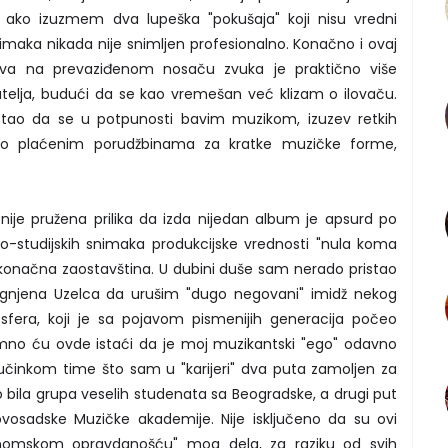
, ako izuzmem dva lupeška "pokušaja" koji nisu vredni
maka nikada nije snimljen profesionalno. Konačno i ovaj
tva na prevaziđenom nosaču zvuka je praktično više
atelja, budući da se kao vremešan već klizam o ilovaču.
tao da se u potpunosti bavim muzikom, izuzev retkih
 po plaćenim porudžbinama za kratke muzičke forme,
ije pružena prilika da izda nijedan album je apsurd po
do-studijskih snimaka produkcijske vrednosti "nula koma
 konačna zaostavština. U dubini duše sam nerado pristao
Ognjena Uzelca da urušim "dugo negovani" imidž nekog
 sfera, koji je sa pojavom pismenijih generacija počeo
romno ću ovde istaći da je moj muzikantski "ego" odavno
činkom time što sam u "karijeri" dva puta zamoljen za
 bila grupa veselih studenata sa Beogradske, a drugi put
vosadske Muzičke akademije. Nije isključeno da su ovi
onomskom opravdanošću" mog dela, za raziku od svih