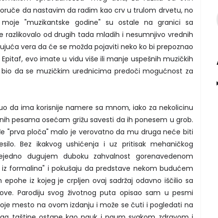
 poruče da nastavim da radim kao crv u trulom drvetu, no
e moje "muzikantske godine" su ostale na granici sa
 razlikovalo od drugih tada mladih i nesumnjivo vrednih
rpljujuća vera da će se možda pojaviti neko ko bi prepoznao
Epitaf, evo imate u vidu više ili manje uspešnih muzičkih
 cilj bio da se muzičkim urednicima predoči mogućnost za
uo da ima korisnije namere sa mnom, iako za nekolicinu
vnih pesama osećam grižu savesti da ih ponesem u grob.
e "prva ploča" malo je verovatno da mu druga neće biti
silo. Bez ikakvog ushićenja i uz pritisak mehaničkog
svejedno dugujem duboku zahvalnost gorenavedenom
 iz formalina" i pokušaju da predstave nekom budućem
epohe iz kojeg je crpljen ovaj sadržaj odavno iščilio sa
tove. Parodiju svog životnog puta opisao sam u pesmi
svoje mesto na ovom izdanju i može se čuti i pogledati na
trag taštine ostane kao nauk i naum svakom zdravom i