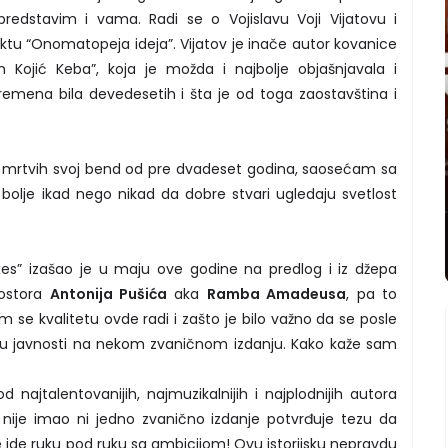
edstavim i vama. Radi se o Vojislavu Voji Vijatovu i
u “Onomatopeja ideja”. Vijatov je inače autor kovanice
 Kojić Keba”, koja je možda i najbolje objašnjavala i
remena bila devedesetih i šta je od toga zaostavština i
z mrtvih svoj bend od pre dvadeset godina, saosećam sa
bolje ikad nego nikad da dobre stvari ugledaju svetlost
s” izašao je u maju ove godine na predlog i iz džepa
rostora
Antonija Pušića
aka
Ramba Amadeusa
, pa to
m se kvalitetu ovde radi i zašto je bilo važno da se posle
u javnosti na nekom zvaničnom izdanju. Kako kaže sam
od najtalentovanijih, najmuzikalnijih i najplodnijih autora
 nije imao ni jedno zvanično izdanje potvrđuje tezu da
 ide ruku pod ruku sa ambicijom! Ovu istorijsku nepravdu