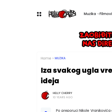
Muzika
Filmovi 
Home
MUZIKA
Iza svakog ugla vr
ideja
HELLY CHERRY
10 YEARS AGO
Po preporuci Nikole Vranjković