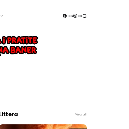
13k
3k
Littera
View all