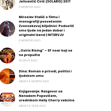
Jelisavčić Ćirić (SOLARIS) 2017
3 MONTHS AGO
Miroslav Stašić o filmu i
monografiji posvećenim
Zvoncekovoj bilježnici: Podsetili
smo ljude na jedan dobar i
originalni bend | INTERVJU
5 MONTHS AGO
„Osiris Rising“ – SF noar koji se
ne propušta
16 DAYS AGO
Dina: Roman o prirodi, politici i
ljudskom umu
ABOUT A MONTH AGO
Knjigovanje: Razgovor sa
Nenadom Popovićem,
urednikom Helly Cherry vebzina
ABOUT A YEAR AGO