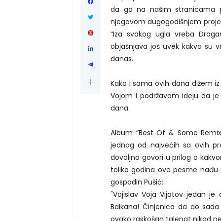
da ga na našim stranicama pr
njegovom dugogodišnjem projekt
“Iza svakog ugla vreba Dragan
objašnjava još uvek kakva su v
danas.
Kako i sama ovih dana dižem i
Vojom i podržavam ideju da je 
dana.
Album “Best Of & Some Remixe
jednog od najvećih sa ovih p
dovoljno govori u prilog o kakvo
toliko godina ove pesme nađu 
gospodin Pušić:
"Vojislav Voja Vijatov jedan je 
Balkana! Činjenica da do sada
ovako raskošan talenat nikad ne