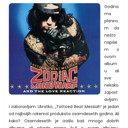
Godina
ma
planira
m da
nešto
napiše
m o
ovom
album
u ali
sve
nekako
zapost
avljam
i zaboravljam. Ukratko, „Tattoed Beat Messiah“ je jedan
od najboljih rokenrol produkata osamdesetih godina. Ali
kako? Osamdesetih je izašlo baš mnogo dobrih
albuma, ali nikada nismo čuli o ovom albumu,