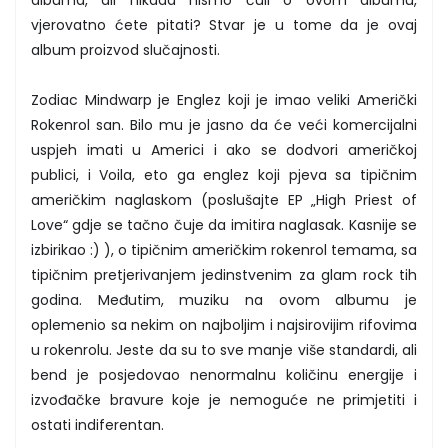
vjerovatno ćete pitati? Stvar je u tome da je ovaj
album proizvod slučajnosti.
Zodiac Mindwarp je Englez koji je imao veliki Američki
Rokenrol san. Bilo mu je jasno da će veći komercijalni
uspjeh imati u Americi i ako se dodvori američkoj
publici, i Voila, eto ga englez koji pjeva sa tipičnim
američkim naglaskom (poslušajte EP „High Priest of
Love“ gdje se tačno čuje da imitira naglasak. Kasnije se
izbirikao :) ), o tipičnim američkim rokenrol temama, sa
tipičnim pretjerivanjem jedinstvenim za glam rock tih
godina. Međutim, muziku na ovom albumu je
oplemenio sa nekim on najboljim i najsirovijim rifovima
u rokenrolu. Jeste da su to sve manje više standardi, ali
bend je posjedovao nenormalnu količinu energije i
izvođačke bravure koje je nemoguće ne primjetiti i
ostati indiferentan.