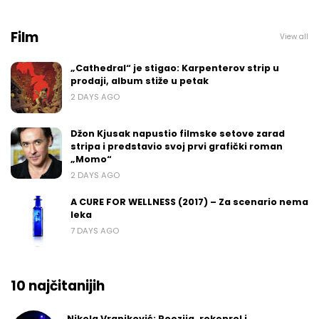
Film
View all
„Cathedral“ je stigao: Karpenterov strip u
prodaji, album stiže u petak
2 DAYS AGO
Džon Kjusak napustio filmske setove zarad
stripa i predstavio svoj prvi grafički roman
„Momo“
2 DAYS AGO
A CURE FOR WELLNESS (2017) – Za scenario nema
leka
7 DAYS AGO
10 najčitanijih
Nikola Vranjković: Poezija, rokenrol i