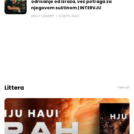
odricanje od izraza, već potraga za
njegovom suštinom | INTERVJU
HELLY CHERRY
4 DAYS AGO
Littera
View all