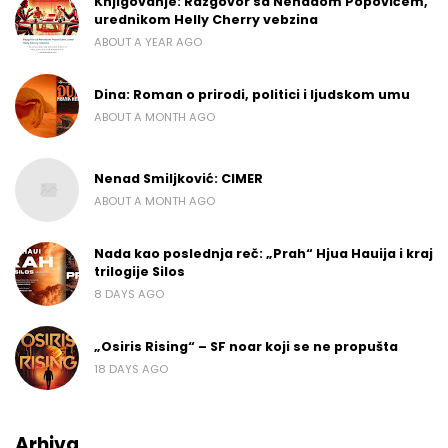
Knjigovanje: Razgovor sa Nenadom Popovićem,
urednikom Helly Cherry vebzina
ABOUT A YEAR AGO
Dina: Roman o prirodi, politici i ljudskom umu
ABOUT A MONTH AGO
Nenad Smiljković: CIMER
ABOUT A MONTH AGO
Nada kao poslednja reč: „Prah“ Hjua Hauija i kraj
trilogije Silos
8 DAYS AGO
„Osiris Rising“ – SF noar koji se ne propušta
18 DAYS AGO
Arhiva