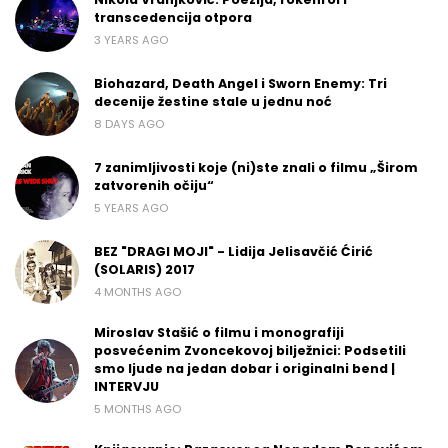
transcedencija otpora
3 YEARS AGO
Biohazard, Death Angel i Sworn Enemy: Tri
decenije žestine stale u jednu noć
8 DAYS AGO
7 zanimljivosti koje (ni)ste znali o filmu „Širom
zatvorenih očiju“
5 YEARS AGO
BEZ "DRAGI MOJI" - Lidija Jelisavčić Ćirić
(SOLARIS) 2017
4 MONTHS AGO
Miroslav Stašić o filmu i monografiji
posvećenim Zvoncekovoj bilježnici: Podsetili
smo ljude na jedan dobar i originalni bend |
INTERVJU
5 MONTHS AGO