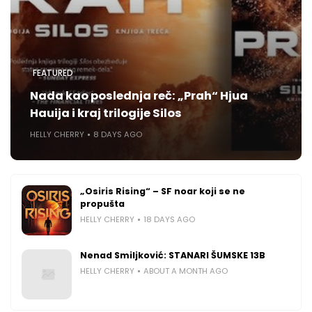
FEATURED
Nada kao poslednja reč: „Prah“ Hjua
Hauija i kraj trilogije Silos
HELLY CHERRY
8 DAYS AGO
„Osiris Rising“ – SF noar koji se ne
propušta
HELLY CHERRY
18 DAYS AGO
Nenad Smiljković: STANARI ŠUMSKE 13B
HELLY CHERRY
ABOUT A MONTH AGO