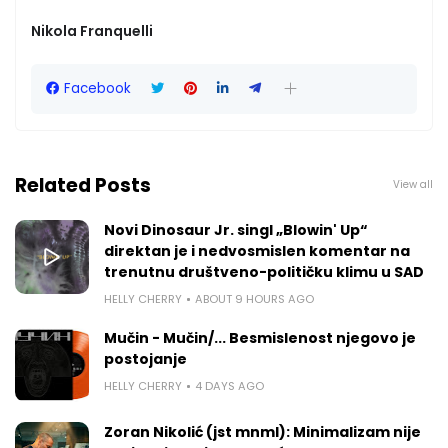
Nikola Franquelli
Facebook
Related Posts
View all
Novi Dinosaur Jr. singl „Blowin' Up“
direktan je i nedvosmislen komentar na
trenutnu društveno-političku klimu u SAD
HELLY CHERRY
ABOUT 9 HOURS AGO
Mučin - Mučin/... Besmislenost njegovo je
postojanje
HELLY CHERRY
4 DAYS AGO
Zoran Nikolić (jst mnml): Minimalizam nije