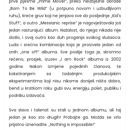
prve pjesme „Prime Mover“, preko neizbježne obrade
„Born To Be Wild“ (u potpuno novom i uzbudljivom
ruhu), kreće gruv koji ne jenjava sve do posljednje „Kid's
Stuff“, a outro „Messianic reprise“ je nagovještavala još
jedan rasturajući album. Nažalost, do njega nikada nije
došlo, i ovaj outro kao duh proganja svakog slušaoca.
Luda i srećna kombinacija koja je proizvela jedan od
onih „one off“ albuma. Sve poslije toga je, skromno
rečeno, prosjek, izuzev „I am Rock“ albuma iz 2002
godine. Nakon izmjene pojedinih članova, te
koketiranjem sa tadašnjim produkcijskim
eksperimentima koji nisu nikome donijeli ništa dobro,
bend u kratkom roku gubi svu energiju, polet, publiku i
podršku izdavača.
Sva slava i talenat su stali u jednom albumu, ali taj
jedan je kao sto drugih! Probajte ga. Možda se vrlo
prijatno iznenadite. „Nothing is impossible!“