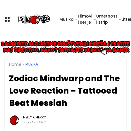
Filmovi
Umetnost
Muzika
Litte
i serije
i strip
Home
MUZIKA
Zodiac Mindwarp and The
Love Reaction – Tattooed
Beat Messiah
HELLY CHERRY
10 YEARS AGO