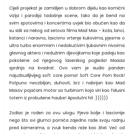
Cijeli projekat je zamišljen u dobrom dijelu kao komični
vizija i parodija tadašnje scene, tako da je bend na
svim spotovima i koncertima uvjek bio obučen kao da
su sišli sa nekog od setova filma Mad Max – koža, lanci,
katanci i naravno, lascivno vrtenje kukovima, pjesme o
ultra turbo enormnim i nedokučivim ljubavnim nivoima
glavnog aktera i nedužnim djevojkama koje padaju kao
pokošene od njegovog laserskog pogleda! Maaaa
sprdnja na kvadrat. Ovo vam je audio pandan
najuzbudljivijeg soft core porna! Soft Core Porn Rock!
Potpuno neozbiljan, duhovit, brz i nabrijan kao Mad
Maxov pojačani motor sa turbinom koja viri kao falusni
totem iz probušene haube! Apsolutni hit :))))))
Zodiac je rođen za ovu ulogu. Pjeva bolje i lascivnije
nego što svi glumci pornića zajedno rade svoju radnju
pred kamerama, a zvuk benda reže kao žitel. Već od