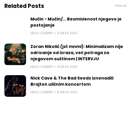
Related Posts
View all
Mučin - Mučin/... Besmislenost njegovo je
postojanje
HELLY CHERRY
3 DAYS AGO
Zoran Nikolić (jst mnml): Minimalizam nije
odricanje od izraza, već potraga za
njegovom suštinom | INTERVJU
HELLY CHERRY
4 DAYS AGO
Nick Cave & The Bad Seeds iznenadili
Brajton uličnim koncertom
HELLY CHERRY
6 DAYS AGO