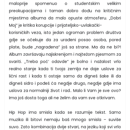
maloprije spomenuo o studentskim velikim
preokupacijama i taman dobro dođu na kritičnim
mjestima albuma da malo opuste atmosferu. „Dobri
Moj“ je kritika korupcije i prijateljsko-uvlakački-
korisničkih veza, isto jedan ogroman problem društva
gdje se očekuje da za urađeni posao osoba, pored
plate, bude „nagrađena“ još sa strane. Ma da ne bi?!
Album završavaju najiskrenijom i najtežom pjesmom za
svariti. „Treba poć’ odavde“ je bolno i nažalost vrlo
realno stanje kada ti tvoja zemlja ne daje uslove za
lični rast i kada ti ostaje samo da digneš šake ili da
digneš sidro i pođeš ća negdje drugo, negdje gdje ima
uslova za normalniji život i rad.. Malo li Vam je sve ovo?
Ima još dosta toga ali ne želim da vam sve otkrivam.
Hip Hop ima smisla kada se razumije tekst. Samo
muzika ili bitovi nemaju baš mnogo smisla – suviše
suvo. Zato kombinacija dvije stvari, na jeziku koji svi vrlo