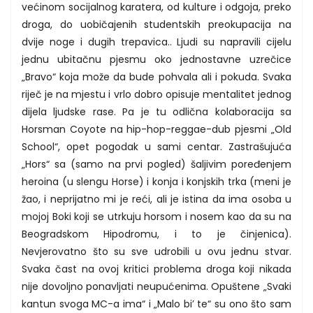
većinom socijalnog karatera, od kulture i odgoja, preko
droga, do uobičajenih studentskih preokupacija na
dvije noge i dugih trepavica.. Ljudi su napravili cijelu
jednu ubitačnu pjesmu oko jednostavne uzrečice
„Bravo“ koja može da bude pohvala ali i pokuda. Svaka
riječ je na mjestu i vrlo dobro opisuje mentalitet jednog
dijela ljudske rase. Pa je tu odlična kolaboracija sa
Horsman Coyote na hip-hop-reggae-dub pjesmi „Old
School“, opet pogodak u sami centar. Zastrašujuća
„Hors“ sa (samo na prvi pogled) šaljivim poređenjem
heroina (u slengu Horse) i konja i konjskih trka (meni je
žao, i neprijatno mi je reći, ali je istina da ima osoba u
mojoj Boki koji se utrkuju horsom i nosem kao da su na
Beogradskom Hipodromu, i to je činjenica).
Nevjerovatno što su sve udrobili u ovu jednu stvar.
Svaka čast na ovoj kritici problema droga koji nikada
nije dovoljno ponavljati neupućenima. Opuštene „Svaki
kantun svoga MC-a ima“ i „Malo bi’ te“ su ono što sam