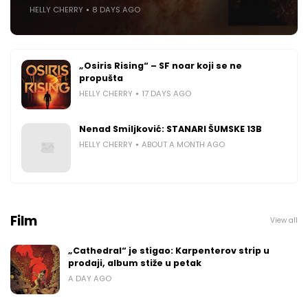
HELLY CHERRY
8 DAYS AGO
„Osiris Rising“ – SF noar koji se ne
propušta
HELLY CHERRY
17 DAYS AGO
Nenad Smiljković: STANARI ŠUMSKE 13B
HELLY CHERRY
ABOUT A MONTH AGO
Film
View all
„Cathedral“ je stigao: Karpenterov strip u
prodaji, album stiže u petak
A DAY AGO