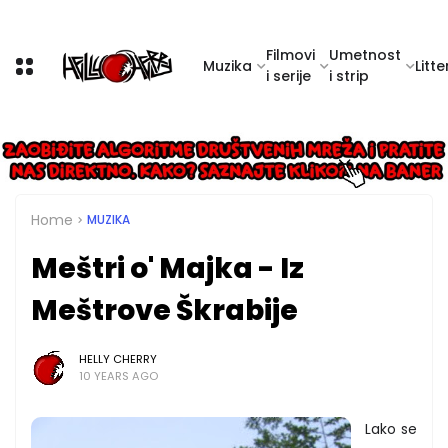
Filmovi
Umetnost
Muzika
Litte
i serije
i strip
Home
MUZIKA
Meštri o' Majka - Iz
Meštrove Škrabije
HELLY CHERRY
10 YEARS AGO
Lako se