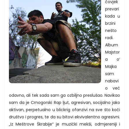
čovjek
prevari
kada u
brzini
nešto
radi.
Album
Majstor
a o’
Majka
sam
nabavi
o već
odavno, ali tek sada sam ga ozbiljno preslušao. Navikao
sam da je Crnogorski Rap ljut, agresivan, socijalno jako
aktivan, perpetualno u blickrig ofanzivi na sve što koči
društvo i progres, te da su bitovi ekvivalentno agresivni.
„Iz Meštrove Škrabije“ je muzički mekši, odmjereniji i