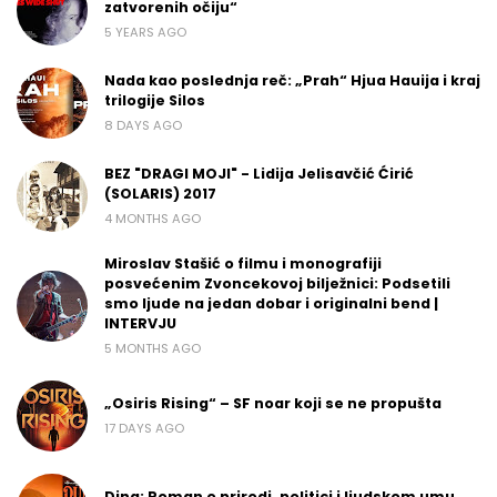
zatvorenih očiju“
5 YEARS AGO
Nada kao poslednja reč: „Prah“ Hjua Hauija i kraj
trilogije Silos
8 DAYS AGO
BEZ "DRAGI MOJI" - Lidija Jelisavčić Ćirić
(SOLARIS) 2017
4 MONTHS AGO
Miroslav Stašić o filmu i monografiji
posvećenim Zvoncekovoj bilježnici: Podsetili
smo ljude na jedan dobar i originalni bend |
INTERVJU
5 MONTHS AGO
„Osiris Rising“ – SF noar koji se ne propušta
17 DAYS AGO
Dina: Roman o prirodi, politici i ljudskom umu