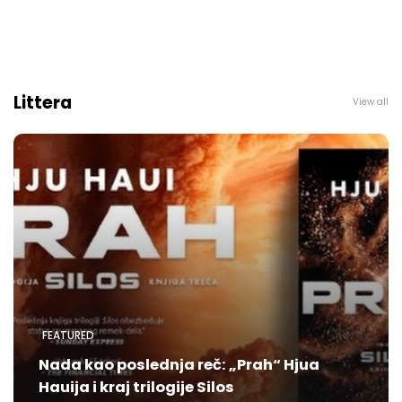
Littera
View all
FEATURED
Nada kao poslednja reč: „Prah“ Hjua
Hauija i kraj trilogije Silos