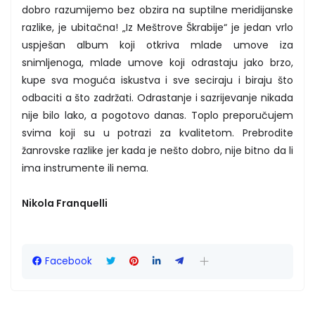
dobro razumijemo bez obzira na suptilne meridijanske
razlike, je ubitačna! „Iz Meštrove Škrabije“ je jedan vrlo
uspješan album koji otkriva mlade umove iza
snimljenoga, mlade umove koji odrastaju jako brzo,
kupe sva moguća iskustva i sve seciraju i biraju što
odbaciti a što zadržati. Odrastanje i sazrijevanje nikada
nije bilo lako, a pogotovo danas. Toplo preporučujem
svima koji su u potrazi za kvalitetom. Prebrodite
žanrovske razlike jer kada je nešto dobro, nije bitno da li
ima instrumente ili nema.
Nikola Franquelli
Facebook