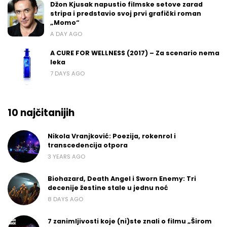
Džon Kjusak napustio filmske setove zarad
stripa i predstavio svoj prvi grafički roman
„Momo“
A DAY AGO
A CURE FOR WELLNESS (2017) – Za scenario nema
leka
7 DAYS AGO
10 najčitanijih
Nikola Vranjković: Poezija, rokenrol i
transcedencija otpora
3 YEARS AGO
Biohazard, Death Angel i Sworn Enemy: Tri
decenije žestine stale u jednu noć
8 DAYS AGO
7 zanimljivosti koje (ni)ste znali o filmu „Širom