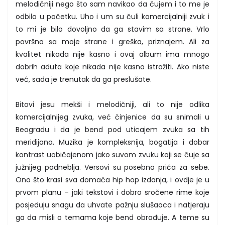
melodičniji nego što sam navikao da čujem i to me je
odbilo u početku. Uho i um su čuli komercijalniji zvuk i
to mi je bilo dovoljno da ga stavim sa strane. Vrlo
površno sa moje strane i greška, priznajem. Ali za
kvalitet nikada nije kasno i ovaj album ima mnogo
dobrih aduta koje nikada nije kasno istražiti. Ako niste
već, sada je trenutak da ga preslušate.
Bitovi jesu mekši i melodičniji, ali to nije odlika
komercijalnijeg zvuka, već činjenice da su snimali u
Beogradu i da je bend pod uticajem zvuka sa tih
meridijana. Muzika je kompleksnija, bogatija i dobar
kontrast uobičajenom jako suvom zvuku koji se čuje sa
južnijeg podneblja. Versovi su posebna priča za sebe.
Ono što krasi sva domaća hip hop izdanja, i ovdje je u
prvom planu – jaki tekstovi i dobro sročene rime koje
posjeduju snagu da uhvate pažnju slušaoca i natjeraju
ga da misli o temama koje bend obrađuje. A teme su