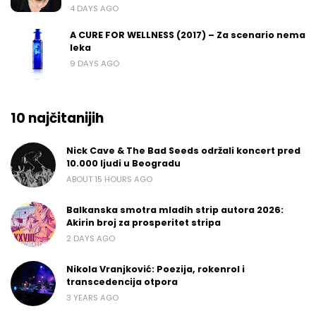
4 DAYS AGO
A CURE FOR WELLNESS (2017) – Za scenario nema
leka
9 DAYS AGO
10 najčitanijih
Nick Cave & The Bad Seeds održali koncert pred
10.000 ljudi u Beogradu
ABOUT 15 HOURS AGO
Balkanska smotra mladih strip autora 2026:
Akirin broj za prosperitet stripa
2 DAYS AGO
Nikola Vranjković: Poezija, rokenrol i
transcedencija otpora
3 YEARS AGO