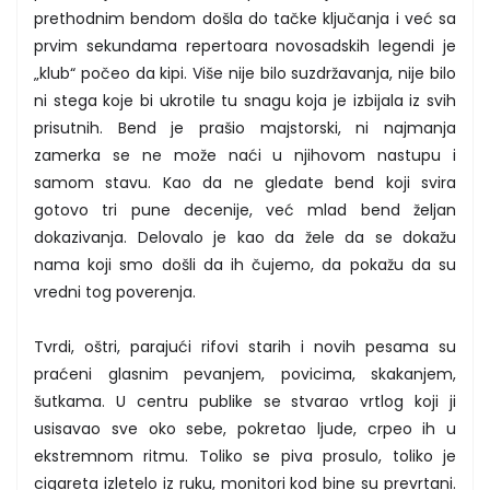
prethodnim bendom došla do tačke ključanja i već sa
prvim sekundama repertoara novosadskih legendi je
„klub“ počeo da kipi. Više nije bilo suzdržavanja, nije bilo
ni stega koje bi ukrotile tu snagu koja je izbijala iz svih
prisutnih. Bend je prašio majstorski, ni najmanja
zamerka se ne može naći u njihovom nastupu i
samom stavu. Kao da ne gledate bend koji svira
gotovo tri pune decenije, već mlad bend željan
dokazivanja. Delovalo je kao da žele da se dokažu
nama koji smo došli da ih čujemo, da pokažu da su
vredni tog poverenja.
Tvrdi, oštri, parajući rifovi starih i novih pesama su
praćeni glasnim pevanjem, povicima, skakanjem,
šutkama. U centru publike se stvarao vrtlog koji ji
usisavao sve oko sebe, pokretao ljude, crpeo ih u
ekstremnom ritmu. Toliko se piva prosulo, toliko je
cigareta izletelo iz ruku, monitori kod bine su prevrtani.