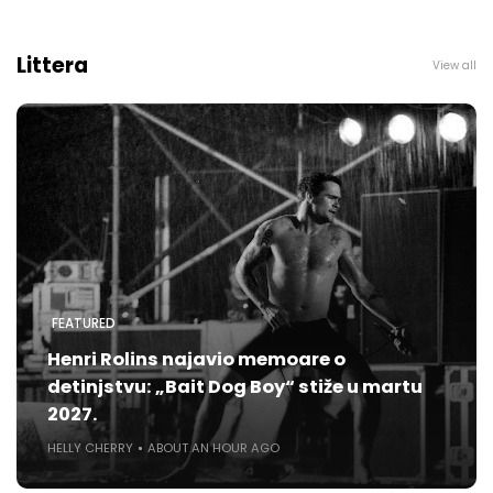
Littera
View all
FEATURED
Henri Rolins najavio memoare o
detinjstvu: „Bait Dog Boy“ stiže u martu
2027.
HELLY CHERRY
ABOUT AN HOUR AGO