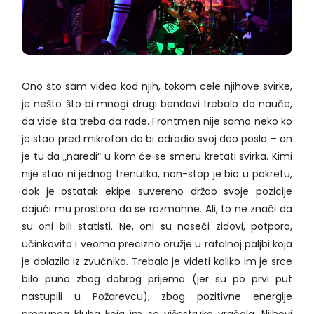
Ono što sam video kod njih, tokom cele njihove svirke,
je nešto što bi mnogi drugi bendovi trebalo da nauče,
da vide šta treba da rade. Frontmen nije samo neko ko
je stao pred mikrofon da bi odradio svoj deo posla – on
je tu da „naredi“ u kom će se smeru kretati svirka. Kimi
nije stao ni jednog trenutka, non-stop je bio u pokretu,
dok je ostatak ekipe suvereno držao svoje pozicije
dajući mu prostora da se razmahne. Ali, to ne znači da
su oni bili statisti. Ne, oni su noseći zidovi, potpora,
učinkovito i veoma precizno oružje u rafalnoj paljbi koja
je dolazila iz zvučnika. Trebalo je videti koliko im je srce
bilo puno zbog dobrog prijema (jer su po prvi put
nastupili u Požarevcu), zbog pozitivne energije
prepunog kluba koja im se višestruko vraćala. Njihovi