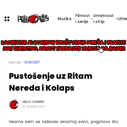
Filmovi
Umetnost
Muzika
Litte
i serije
i strip
Home
KONCERT
Pustošenje uz Ritam
Nereda i Kolaps
HELLY CHERRY
10 YEARS AGO
Veoma sam se radovao sinoćnoj svirci, pogotovo što