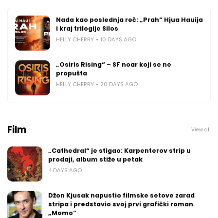
Nada kao poslednja reč: „Prah“ Hjua Hauija
i kraj trilogije Silos
HELLY CHERRY
10 DAYS AGO
„Osiris Rising“ – SF noar koji se ne
propušta
HELLY CHERRY
20 DAYS AGO
Film
View all
„Cathedral“ je stigao: Karpenterov strip u
prodaji, album stiže u petak
4 DAYS AGO
Džon Kjusak napustio filmske setove zarad
stripa i predstavio svoj prvi grafički roman
„Momo“