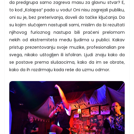
da predgrupa samo zagreva masu za glavnu stvar? E,
to kod „Kolapsa“ pada u vodu! Oni nisu zagrejali publiku,
oni su je, bez preterivanja, doveli do tačke ključanja. Da
su kojim slučajem nastupali sami, mislim da bi rezultati
njihovog furioznog nastupa bili praćeni prelomom
nekih od ekstremiteta među ljudima u publici. Kakav
pristup prezentovanju svoje muzike, profesionalian pre
svega, nikako uštogljen ili isfoliran. Ljudi znaju kako da
se postave prema slušaocima, kako da im se obrate,
kako da ih razdrmaju kada reše da uzmu odmor.