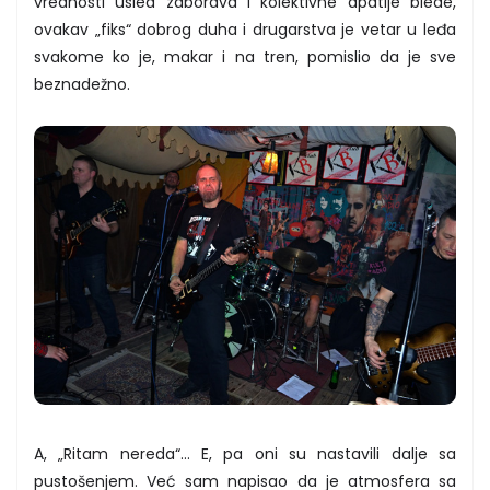
vrednosti usled zaborava i kolektivne apatije blede,
ovakav „fiks“ dobrog duha i drugarstva je vetar u leđa
svakome ko je, makar i na tren, pomislio da je sve
beznadežno.
A, „Ritam nereda“... E, pa oni su nastavili dalje sa
pustošenjem. Već sam napisao da je atmosfera sa