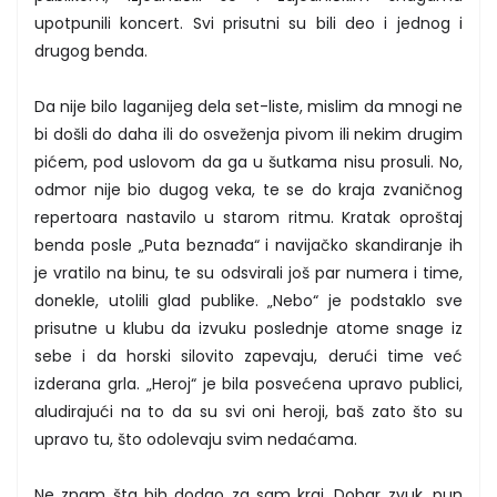
upotpunili koncert. Svi prisutni su bili deo i jednog i
drugog benda.
Da nije bilo laganijeg dela set-liste, mislim da mnogi ne
bi došli do daha ili do osveženja pivom ili nekim drugim
pićem, pod uslovom da ga u šutkama nisu prosuli. No,
odmor nije bio dugog veka, te se do kraja zvaničnog
repertoara nastavilo u starom ritmu. Kratak oproštaj
benda posle „Puta beznađa“ i navijačko skandiranje ih
je vratilo na binu, te su odsvirali još par numera i time,
donekle, utolili glad publike. „Nebo“ je podstaklo sve
prisutne u klubu da izvuku poslednje atome snage iz
sebe i da horski silovito zapevaju, derući time već
izderana grla. „Heroj“ je bila posvećena upravo publici,
aludirajući na to da su svi oni heroji, baš zato što su
upravo tu, što odolevaju svim nedaćama.
Ne znam šta bih dodao za sam kraj. Dobar zvuk, pun