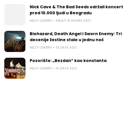
Nick Cave & The Bad Seeds održali koncert
pred 10.000 ljudi u Beogradu
HELLY CHERRY
ABOUT 15 HOURS AGO
Biohazard, Death Angel i Sworn Enemy: Tri
decenije žestine stale u jednu noć
HELLY CHERRY
10 DAYS AGO
Pozorište: „Bezdan“ kao konstanta
HELLY CHERRY
10 DAYS AGO