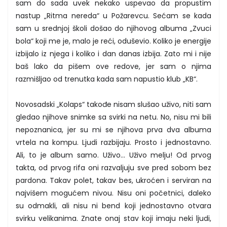
sam do sada uvek nekako uspevao da propustim
nastup „Ritma nereda“ u Požarevcu. Sećam se kada
sam u srednjoj školi došao do njihovog albuma „Zvuci
bola“ koji me je, malo je reći, oduševio. Koliko je energije
izbijalo iz njega i koliko i dan danas izbija. Zato mi i nije
baš lako da pišem ove redove, jer sam o njima
razmišljao od trenutka kada sam napustio klub „KB“.
Novosadski „Kolaps“ takođe nisam slušao uživo, niti sam
gledao njihove snimke sa svirki na netu. No, nisu mi bili
nepoznanica, jer su mi se njihova prva dva albuma
vrtela na kompu. Ljudi razbijaju. Prosto i jednostavno.
Ali, to je album samo. Uživo... Uživo melju! Od prvog
takta, od prvog rifa oni razvaljuju sve pred sobom bez
pardona. Takav polet, takav bes, ukroćen i serviran na
najvišem mogućem nivou. Nisu oni početnici, daleko
su odmakli, ali nisu ni bend koji jednostavno otvara
svirku velikanima. Znate onaj stav koji imaju neki ljudi,