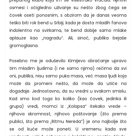
osmesi i očigledno uživanje su nešto zbog čega se
čovek oseti ponosnim, s obzirom da je danas veoma
teško biti rok bend u Srbiji, kada je dosta mladih fanova
indolentno na svirkama, te bend dobije samo mlake
aplauze kao „nagradu“. Ali, sinoć, publika bejaše
gromoglasna.
Posebno me je oduševilo Kimijevo obraćanje upravo
tim mladim ljudima (i ne samo njima) rečima da svi
oni, publika, nisu samo puka masa, već masa ljudi koja
može da promeni nešto, da može da utiče na
događaje. Jednostavno, da su vredni u svakom smislu.
Kad smo kod toga ko koliko (kao čovek, jedinka ili
grupa) vredi, momci iz „Kolapsa“ itekako vrede –
njihova skromnost, njihovo poštovanje (što prema
publici, što prema „Ritmu Nereda“) je ono najbolje što
se od kuće može poneti. U vremenu kada sve