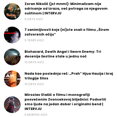
Zoran Nikolić (jst mnml): Minimalizam nije
odricanje od izraza, već potraga za njegovom
suštinom | INTERVJU
6 DAYS AGO
7 zanimljivosti koje (ni)ste znali o filmu „Širom
zatvorenih očiju“
5 YEARS AGO
Biohazard, Death Angel i Sworn Enemy: Tri
decenije žestine stale u jednu noć
10 DAYS AGO
Nada kao poslednja reč: „Prah“ Hjua Hauija i kraj
trilogije Silos
10 DAYS AGO
Miroslav Stašić o filmu i monografiji
posvećenim Zvoncekovoj bilježnici: Podsetili
smo ljude na jedan dobar i originalni bend |
INTERVJU
5 MONTHS AGO