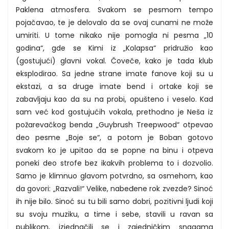
Paklena atmosfera. Svakom se pesmom tempo
pojačavao, te je delovalo da se ovaj cunami ne može
umiriti. U tome nikako nije pomogla ni pesma „10
godina“, gde se Kimi iz „Kolapsa“ pridružio kao
(gostujući) glavni vokal. Čoveče, kako je tada klub
eksplodirao. Sa jedne strane imate fanove koji su u
ekstazi, a sa druge imate bend i ortake koji se
zabavljaju kao da su na probi, opušteno i veselo. Kad
sam već kod gostujućih vokala, prethodno je Neša iz
požarevačkog benda „Guybrush Treepwood“ otpevao
deo pesme „Boje se“, a potom je Boban gotovo
svakom ko je upitao da se popne na binu i otpeva
poneki deo strofe bez ikakvih problema to i dozvolio.
Samo je klimnuo glavom potvrdno, sa osmehom, kao
da govori: „Razvali!“ Velike, nabeđene rok zvezde? Sinoć
ih nije bilo. Sinoć su tu bili samo dobri, pozitivni ljudi koji
su svoju muziku, a time i sebe, stavili u ravan sa
publikom, izjednačili se i zajedničkim snagama