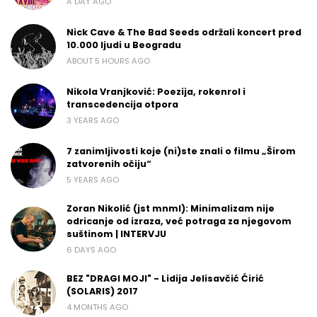
A DAY AGO
Nick Cave & The Bad Seeds održali koncert pred
10.000 ljudi u Beogradu
ABOUT 5 HOURS AGO
Nikola Vranjković: Poezija, rokenrol i
transcedencija otpora
3 YEARS AGO
7 zanimljivosti koje (ni)ste znali o filmu „Širom
zatvorenih očiju“
5 YEARS AGO
Zoran Nikolić (jst mnml): Minimalizam nije
odricanje od izraza, već potraga za njegovom
suštinom | INTERVJU
6 DAYS AGO
BEZ "DRAGI MOJI" - Lidija Jelisavčić Ćirić
(SOLARIS) 2017
4 MONTHS AGO