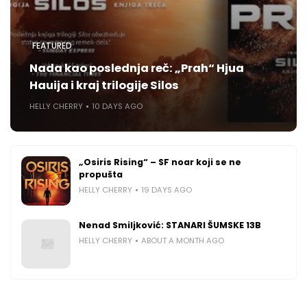
FEATURED
Nada kao poslednja reč: „Prah“ Hjua
Hauija i kraj trilogije Silos
HELLY CHERRY
10 DAYS AGO
„Osiris Rising“ – SF noar koji se ne
propušta
HELLY CHERRY
19 DAYS AGO
Nenad Smiljković: STANARI ŠUMSKE 13B
HELLY CHERRY
ABOUT A MONTH AGO