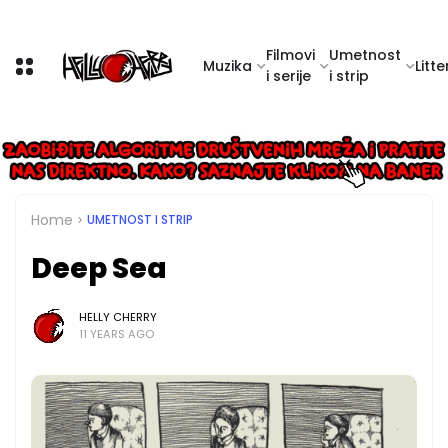
Filmovi
Umetnost
Muzika
Litte
i serije
i strip
Home
UMETNOST I STRIP
Deep Sea
HELLY CHERRY
11 YEARS AGO