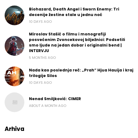
Biohazard, Death Angel i Sworn Enemy: Tri
decenije žestine stale u jednu noć
10 DAYS AGO
Miroslav Stašić o filmu i monografiji
posvećenim Zvoncekovoj bilježnici: Podsetili
smo ljude na jedan dobar i originalni bend |
INTERVJU
5 MONTHS AGO
Nada kao poslednja reč: „Prah“ Hjua Hauija i kraj
trilogije Silos
10 DAYS AGO
Nenad Smiljković: CIMER
ABOUT A MONTH AGO
Arhiva