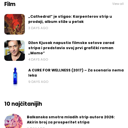
Film
View all
„Cathedral“ je stigao: Karpenterov strip u
prodaji, album stiže u petak
3 DAYS AGO
Džon Kjusak napustio filmske setove zarad
stripa i predstavio svoj prvi grafički roman
„Momo“
4 DAYS AGO
A CURE FOR WELLNESS (2017) – Za scenario nema
leka
9 DAYS AGO
10 najčitanijih
Balkanska smotra mladih strip autora 2026:
Akirin broj za prosperitet stripa