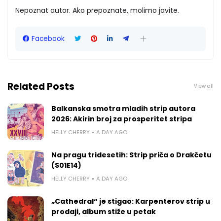
Nepoznat autor. Ako prepoznate, molimo javite.
Facebook
Related Posts
View all
Balkanska smotra mladih strip autora
2026: Akirin broj za prosperitet stripa
HELLY CHERRY
A DAY AGO
Na pragu tridesetih: Strip priča o Drakčetu
(S01E14)
HELLY CHERRY
A DAY AGO
„Cathedral“ je stigao: Karpenterov strip u
prodaji, album stiže u petak