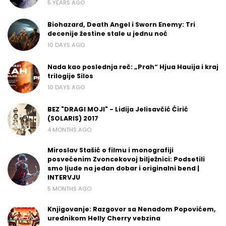
5 YEARS AGO
Biohazard, Death Angel i Sworn Enemy: Tri
decenije žestine stale u jednu noć
10 DAYS AGO
Nada kao poslednja reč: „Prah“ Hjua Hauija i kraj
trilogije Silos
10 DAYS AGO
BEZ "DRAGI MOJI" - Lidija Jelisavčić Ćirić
(SOLARIS) 2017
4 MONTHS AGO
Miroslav Stašić o filmu i monografiji
posvećenim Zvoncekovoj bilježnici: Podsetili
smo ljude na jedan dobar i originalni bend |
INTERVJU
5 MONTHS AGO
Knjigovanje: Razgovor sa Nenadom Popovićem,
urednikom Helly Cherry vebzina