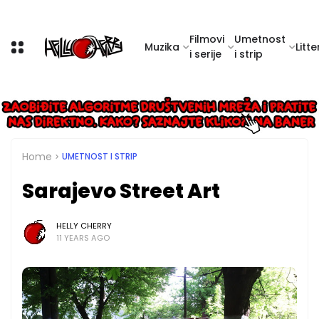
Filmovi
Umetnost
Muzika
Litte
i serije
i strip
Home
UMETNOST I STRIP
Sarajevo Street Art
HELLY CHERRY
11 YEARS AGO