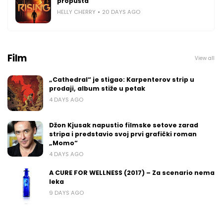
propušta
HELLY CHERRY
20 DAYS AGO
Film
View all
„Cathedral“ je stigao: Karpenterov strip u
prodaji, album stiže u petak
4 DAYS AGO
Džon Kjusak napustio filmske setove zarad
stripa i predstavio svoj prvi grafički roman
„Momo“
4 DAYS AGO
A CURE FOR WELLNESS (2017) – Za scenario nema
leka
9 DAYS AGO