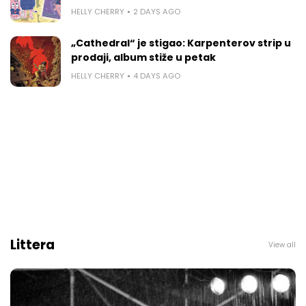
HELLY CHERRY
2 DAYS AGO
„Cathedral“ je stigao: Karpenterov strip u
prodaji, album stiže u petak
HELLY CHERRY
4 DAYS AGO
Littera
View all