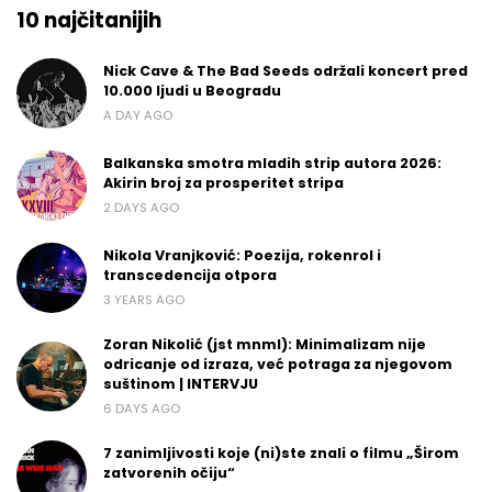
10 najčitanijih
Nick Cave & The Bad Seeds održali koncert pred
10.000 ljudi u Beogradu
A DAY AGO
Balkanska smotra mladih strip autora 2026:
Akirin broj za prosperitet stripa
2 DAYS AGO
Nikola Vranjković: Poezija, rokenrol i
transcedencija otpora
3 YEARS AGO
Zoran Nikolić (jst mnml): Minimalizam nije
odricanje od izraza, već potraga za njegovom
suštinom | INTERVJU
6 DAYS AGO
7 zanimljivosti koje (ni)ste znali o filmu „Širom
zatvorenih očiju“