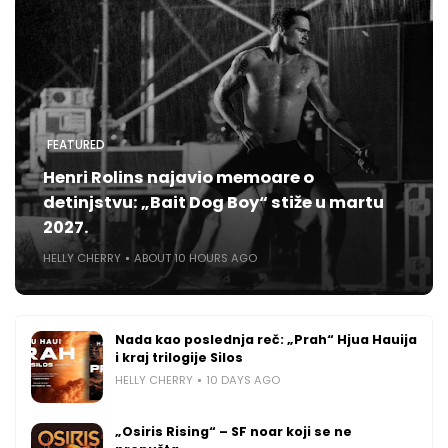
FEATURED
Henri Rolins najavio memoare o
detinjstvu: „Bait Dog Boy“ stiže u martu
2027.
HELLY CHERRY
ABOUT 10 HOURS AGO
Nada kao poslednja reč: „Prah“ Hjua Hauija
i kraj trilogije Silos
HELLY CHERRY
10 DAYS AGO
„Osiris Rising“ – SF noar koji se ne