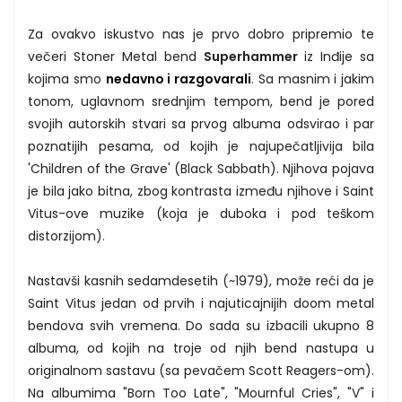
Za ovakvo iskustvo nas je prvo dobro pripremio te
večeri Stoner Metal bend
Superhammer
iz Inđije sa
kojima smo
nedavno i razgovarali
. Sa masnim i jakim
tonom, uglavnom srednjim tempom, bend je pored
svojih autorskih stvari sa prvog albuma odsvirao i par
poznatijih pesama, od kojih je najupečatljivija bila
'Children of the Grave' (Black Sabbath). Njihova pojava
je bila jako bitna, zbog kontrasta između njihove i Saint
Vitus-ove muzike (koja je duboka i pod teškom
distorzijom).
Nastavši kasnih sedamdesetih (~1979), može reći da je
Saint Vitus jedan od prvih i najuticajnijih doom metal
bendova svih vremena. Do sada su izbacili ukupno 8
albuma, od kojih na troje od njih bend nastupa u
originalnom sastavu (sa pevačem Scott Reagers-om).
Na albumima "Born Too Late", "Mournful Cries", "V" i