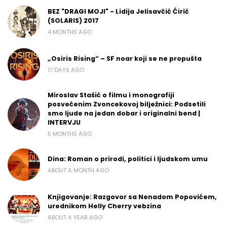
BEZ "DRAGI MOJI" - Lidija Jelisavčić Ćirić
(SOLARIS) 2017
4 MONTHS AGO
„Osiris Rising“ – SF noar koji se ne propušta
17 DAYS AGO
Miroslav Stašić o filmu i monografiji
posvećenim Zvoncekovoj bilježnici: Podsetili
smo ljude na jedan dobar i originalni bend |
INTERVJU
5 MONTHS AGO
Dina: Roman o prirodi, politici i ljudskom umu
ABOUT A MONTH AGO
Knjigovanje: Razgovor sa Nenadom Popovićem,
urednikom Helly Cherry vebzina
ABOUT A YEAR AGO