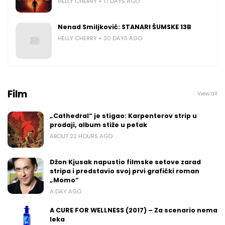
HELLY CHERRY
17 DAYS AGO
Nenad Smiljković: STANARI ŠUMSKE 13B
HELLY CHERRY
30 DAYS AGO
Film
View all
„Cathedral“ je stigao: Karpenterov strip u
prodaji, album stiže u petak
ABOUT 22 HOURS AGO
Džon Kjusak napustio filmske setove zarad
stripa i predstavio svoj prvi grafički roman
„Momo“
A DAY AGO
A CURE FOR WELLNESS (2017) – Za scenario nema
leka