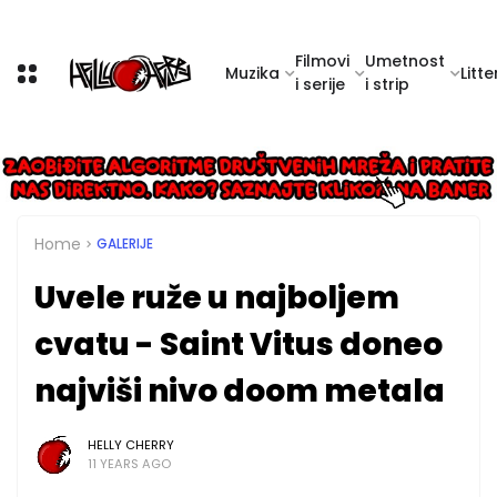
Filmovi
Umetnost
Muzika
Litte
i serije
i strip
Home
GALERIJE
Uvele ruže u najboljem
cvatu - Saint Vitus doneo
najviši nivo doom metala
HELLY CHERRY
11 YEARS AGO