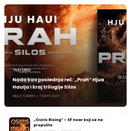
FEATURED
Nada kao poslednja reč: „Prah“ Hjua
Hauija i kraj trilogije Silos
HELLY CHERRY
7 DAYS AGO
„Osiris Rising“ – SF noar koji se ne
propušta