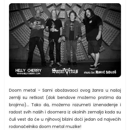
Doom metal - Sami obožavaoci ovog žanra u našoj
zemlji su retkost (dok bendove možemo prstima da
brojimo)... Tako da, možemo razumeti iznenađenje i
radost svih naših i doomera iz okolnih zemalja kada su
čuli vest da će u njihovoj blizini doći jedan od najvećih
rodonačelnika doom metal muzike!