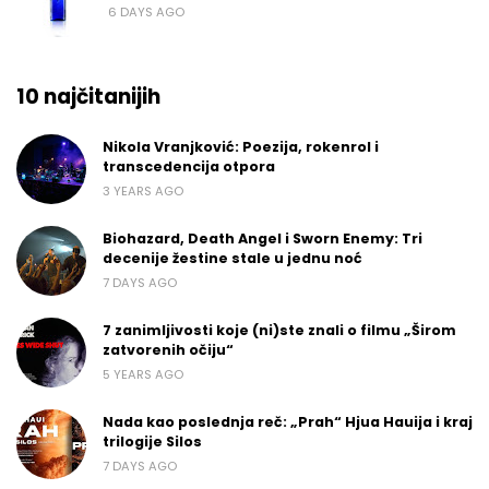
6 DAYS AGO
10 najčitanijih
Nikola Vranjković: Poezija, rokenrol i
transcedencija otpora
3 YEARS AGO
Biohazard, Death Angel i Sworn Enemy: Tri
decenije žestine stale u jednu noć
7 DAYS AGO
7 zanimljivosti koje (ni)ste znali o filmu „Širom
zatvorenih očiju“
5 YEARS AGO
Nada kao poslednja reč: „Prah“ Hjua Hauija i kraj
trilogije Silos
7 DAYS AGO