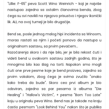
"Lillie: F-65" peva Scott Wino Weinrich - koji je najviše
nastupao zajedno sa ostalim članovima benda, zbog
čega su svi navikli na njegovo prisustvo i njegov ikonički
lik. ALI, na ovoj turneji je bilo drugačije.
Bend se, posle jednog malog hipi incidenta sa Winoom,
morao rastati sa njim i početi ponovo da nastupa u
originalnom sastavu, sa prvim pevačem...
Razočarenja skoro i da nije bilo, jer je bila rekost čuti i
videti bend u ovakvom sastavu zadnjih godina, što je
mnogima bilo kao šlag na torti. Napokon smo mogli
čuti one prve pesme koje je bend proizveo, zajedno sa
prvim vokalom, zbog čega je svima zvučilo "onako
kako treba da bude". Skoro ceo prvi album je bio
odsviran, zajedno sa par pesama iz albuma "Die
Healing" i "Hallow's Victim", + pesma "Born Too Late"
koju u originalu peva Wino. Bend nas je takođe na kraju
častio pesmom "Look Behind You" nakon što je publika