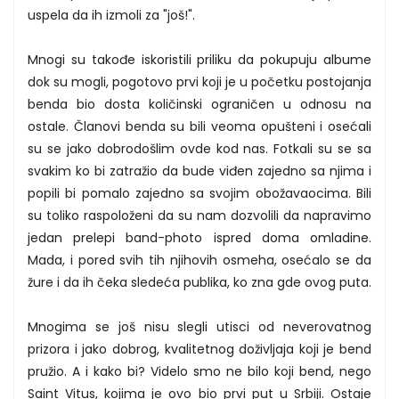
uspela da ih izmoli za "još!".
Mnogi su takođe iskoristili priliku da pokupuju albume
dok su mogli, pogotovo prvi koji je u početku postojanja
benda bio dosta količinski ograničen u odnosu na
ostale. Članovi benda su bili veoma opušteni i osećali
su se jako dobrodošlim ovde kod nas. Fotkali su se sa
svakim ko bi zatražio da bude viđen zajedno sa njima i
popili bi pomalo zajedno sa svojim obožavaocima. Bili
su toliko raspoloženi da su nam dozvolili da napravimo
jedan prelepi band-photo ispred doma omladine.
Mada, i pored svih tih njihovih osmeha, osećalo se da
žure i da ih čeka sledeća publika, ko zna gde ovog puta.
Mnogima se još nisu slegli utisci od neverovatnog
prizora i jako dobrog, kvalitetnog doživljaja koji je bend
pružio. A i kako bi? Videlo smo ne bilo koji bend, nego
Saint Vitus, kojima je ovo bio prvi put u Srbiji. Ostaje