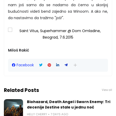
nam još samo da se nadamo da ćemo u skorijoj
budućnosti videti bend zajedno sa Winoom. A ako ne,
da nastavimo da tražimo "još!".
Miloš Rakić
Facebook
Related Posts
View all
Biohazard, Death Angel i Sworn Enemy: Tri
decenije žestine stale u jednu noć
HELLY CHERRY
7 DAYS AGO