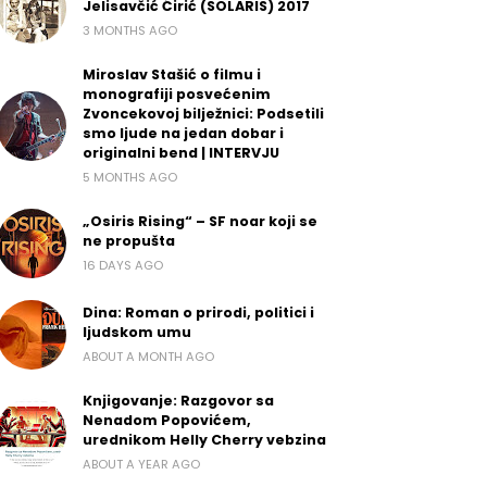
Jelisavčić Ćirić (SOLARIS) 2017
3 MONTHS AGO
Miroslav Stašić o filmu i
monografiji posvećenim
Zvoncekovoj bilježnici: Podsetili
smo ljude na jedan dobar i
originalni bend | INTERVJU
5 MONTHS AGO
„Osiris Rising“ – SF noar koji se
ne propušta
16 DAYS AGO
Dina: Roman o prirodi, politici i
ljudskom umu
ABOUT A MONTH AGO
Knjigovanje: Razgovor sa
Nenadom Popovićem,
urednikom Helly Cherry vebzina
ABOUT A YEAR AGO