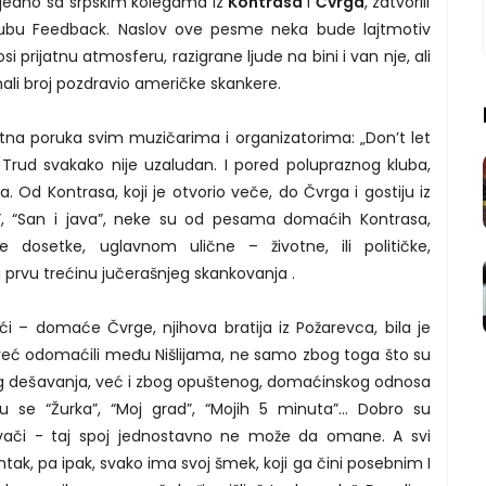
 zajedno sa srpskim kolegama iz
Kontrasa
i
Čvrga
, zatvorili
ubu Feedback. Naslov ove pesme neka bude lajtmotiv
i prijatnu atmosferu, razigrane ljude na bini i van nje, ali
 mali broj pozdravio američke skankere.
tna poruka svim muzičarima i organizatorima: „Don’t let
Trud svakako nije uzaludan. I pored polupraznog kluba,
a. Od Kontrasa, koji je otvorio veče, do Čvrga i gostiju iz
de”, “San i java”, neke su od pesama domaćih Kontrasa,
ive dosetke, uglavnom ulične – životne, ili političke,
tu prvu trećinu jučerašnjeg skankovanja .
ći – domaće Čvrge, njihova bratija iz Požarevca, bila je
 već odomaćili među Nišlijama, ne samo zbog toga što su
vog dešavanja, već i zbog opuštenog, domaćinskog odnosa
u se “Žurka”, “Moj grad”, “Mojih 5 minuta”… Dobro su
 duvači - taj spoj jednostavno ne može da omane. A svi
ntak, pa ipak, svako ima svoj šmek, koji ga čini posebnim I