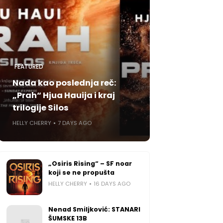
FEATURED
Nada kao poslednja reč:
„Prah“ Hjua Hauija i kraj
trilogije Silos
HELLY CHERRY
7 DAYS AGO
„Osiris Rising“ – SF noar
koji se ne propušta
HELLY CHERRY
16 DAYS AGO
Nenad Smiljković: STANARI
ŠUMSKE 13B