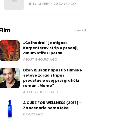
HELLY CHERRY
29 DAYS AGO
Film
View all
„Cathedral“ je stigao:
Karpenterov strip u prodaji,
album stiže u petak
ABOUT 11 HOURS AGO
Džon Kjusak napustio filmske
setove zarad stripa i
predstavio svoj prvi grafički
roman „Momo“
ABOUT 21 HOURS AGO
A CURE FOR WELLNESS (2017) –
Za scenario nema leka
6 DAYS AGO