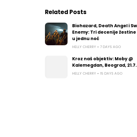
Related Posts
Biohazard, Death Angel i S
Enemy: Tri decenije žestine
u jednu noć
HELLY CHERRY
7 DAYS AGO
Kroz naš objektiv: Moby @
Kalemegdan, Beograd, 21.7.
HELLY CHERRY
15 DAYS AGO