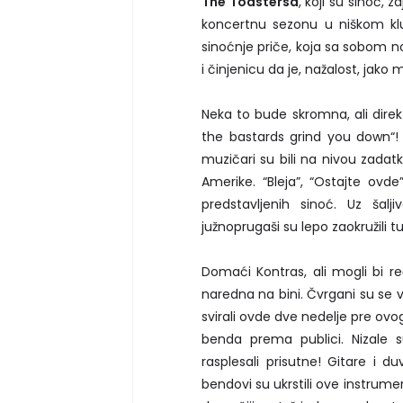
The Toastersa
, koji su sinoć,
koncertnu sezonu u niškom kl
sinoćnje priče, koja sa sobom nos
i činjenicu da je, nažalost, jako
Neka to bude skromna, ali direk
the bastards grind you down“! 
muzičari su bili na nivou zadatk
Amerike. “Bleja”, “Ostajte ov
predstavljenih sinoć. Uz šalj
južnoprugaši su lepo zaokružili 
Domaći Kontras, ali mogli bi re
naredna na bini. Čvrgani su se
svirali ovde dve nedelje pre o
benda prema publici. Nizale s
rasplesali prisutne! Gitare i
bendovi su ukrstili ove instrume