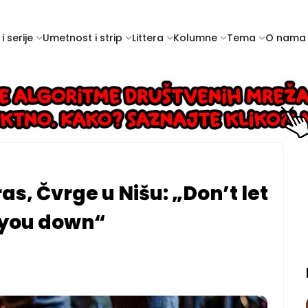
i serije
Umetnost i strip
Littera
Kolumne
Tema
O nama
as, Čvrge u Nišu: „Don’t let
 you down“