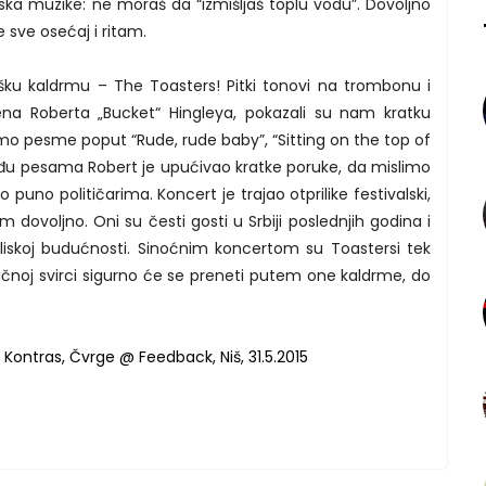
ska muzike: ne moraš da “izmišljaš toplu vodu”. Dovoljno
 sve osećaj i ritam.
išku kaldrmu – The Toasters! Pitki tonovi na trombonu i
mena Roberta „Bucket“ Hingleya, pokazali su nam kratku
i smo pesme poput “Rude, rude baby”, “Sitting on the top of
eđu pesama Robert je upućivao kratke poruke, da mislimo
uno političarima. Koncert je trajao otprilike festivalski,
m dovoljno. Oni su česti gosti u Srbiji poslednjih godina i
liskoj budućnosti. Sinoćnim koncertom su Toastersi tek
odličnoj svirci sigurno će se preneti putem one kaldrme, do