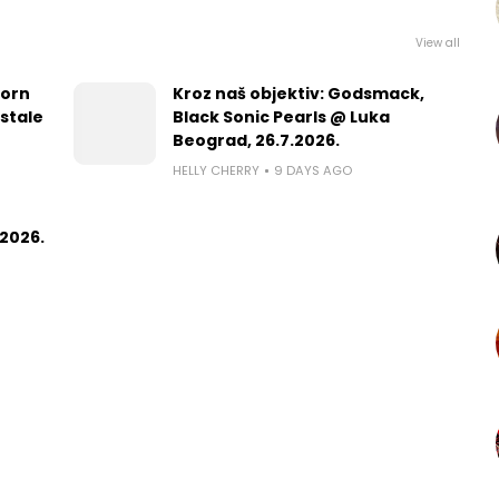
View all
worn
Kroz naš objektiv: Godsmack,
 stale
Black Sonic Pearls @ Luka
Beograd, 26.7.2026.
HELLY CHERRY
9 DAYS AGO
2026.