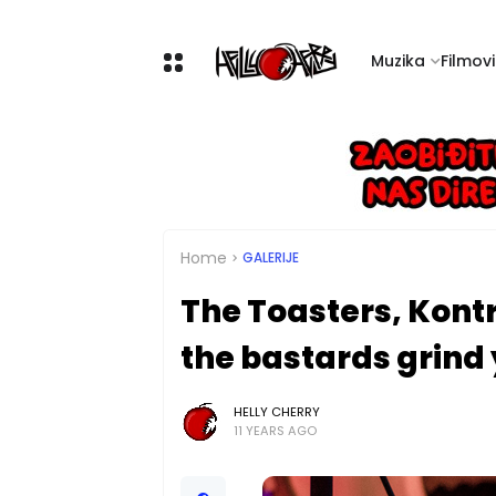
Muzika
Filmovi 
Home
GALERIJE
The Toasters, Kontr
the bastards grind
HELLY CHERRY
11 YEARS AGO