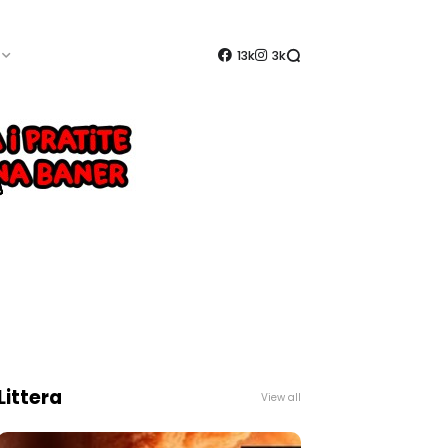
13k
3k
Littera
View all