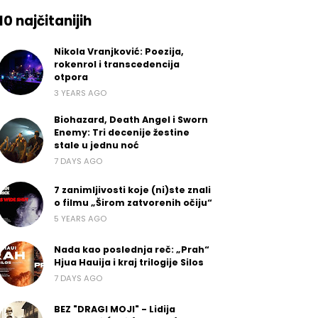
10 najčitanijih
Nikola Vranjković: Poezija,
rokenrol i transcedencija
otpora
3 YEARS AGO
Biohazard, Death Angel i Sworn
Enemy: Tri decenije žestine
stale u jednu noć
7 DAYS AGO
7 zanimljivosti koje (ni)ste znali
o filmu „Širom zatvorenih očiju“
5 YEARS AGO
Nada kao poslednja reč: „Prah“
Hjua Hauija i kraj trilogije Silos
7 DAYS AGO
BEZ "DRAGI MOJI" - Lidija