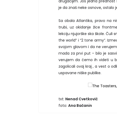
drugačijim. Još jedna prednost 
je da znaš neke osnove, ostalo je
Sa obala Atlantika, pravo na n
trubi, uz okidanje žice front
lekciju njujorške ska škole. Čul
the world” i “2 tone army”. Izm
svojom glavom i da ne verujemo p
mada za prvi put – bilo je sasvi
verujem da ćemo ih videti u b
zagolicali ovaj kraj , a vest o 
uspavane niške publike.
txt:
Nenad Cvetković
foto:
Ana Bačanin