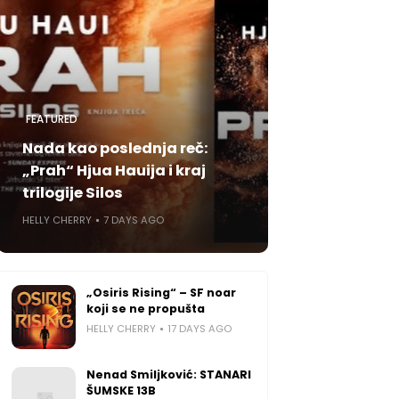
FEATURED
Nada kao poslednja reč:
„Prah“ Hjua Hauija i kraj
trilogije Silos
HELLY CHERRY
7 DAYS AGO
„Osiris Rising“ – SF noar
koji se ne propušta
HELLY CHERRY
17 DAYS AGO
Nenad Smiljković: STANARI
ŠUMSKE 13B