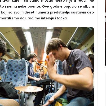
 „Pun kufer“ sa vama možda nešto nije u redu. Ne
jer to i nema neke poente. Ove godine pojavio se album
“ koji sa svojih deset numera predstavlja sastavni deo
morali smo da uradimo intervju i tačka.