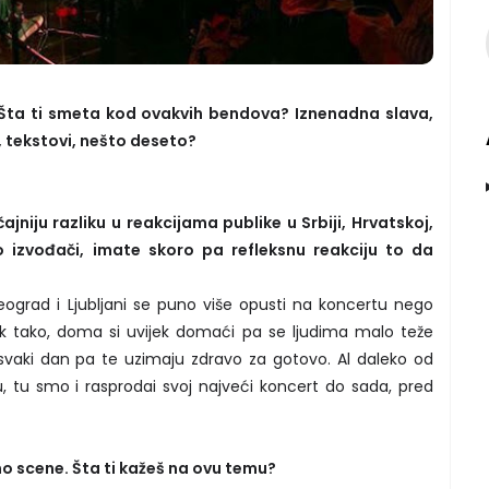
. Šta ti smeta kod ovakvih bendova? Iznenadna slava,
 tekstovi, nešto deseto?
ajniju razliku u reakcijama publike u Srbiji, Hrvatskoj,
izvođači, imate skoro pa refleksnu reakciju to da
eograd i Ljubljani se puno više opusti na koncertu nego
ek tako, doma si uvijek domaći pa se ljudima malo teže
i tu svaki dan pa te uzimaju zdravo za gotovo. Al daleko od
 tu smo i rasprodai svoj najveći koncert do sada, pred
mo scene. Šta ti kažeš na ovu temu?