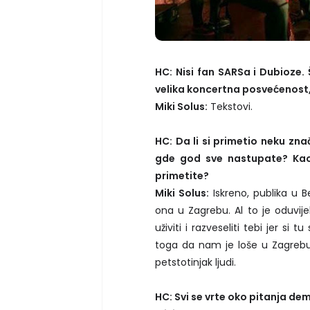
HC: Nisi fan SARSa i Dubioze
velika koncertna posvećenost,
Miki Solus:
Tekstovi.
HC: Da li si primetio neku znač
gde god sve nastupate? Kao 
primetite?
Miki Solus:
Iskreno, publika u B
ona u Zagrebu. Al to je oduvij
uživiti i razveseliti tebi jer s
toga da nam je loše u Zagrebu,
petstotinjak ljudi.
HC: Svi se vrte oko pitanja de