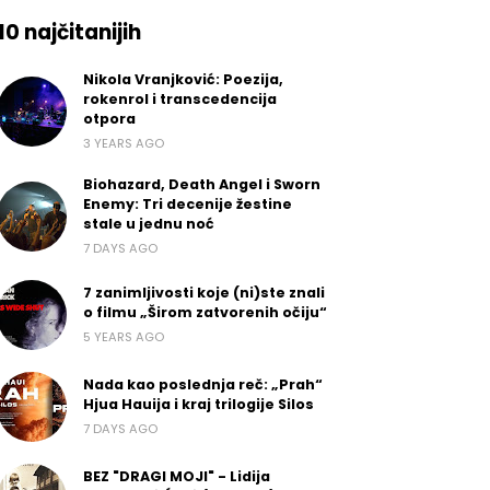
10 najčitanijih
Nikola Vranjković: Poezija,
rokenrol i transcedencija
otpora
3 YEARS AGO
Biohazard, Death Angel i Sworn
Enemy: Tri decenije žestine
stale u jednu noć
7 DAYS AGO
7 zanimljivosti koje (ni)ste znali
o filmu „Širom zatvorenih očiju“
5 YEARS AGO
Nada kao poslednja reč: „Prah“
Hjua Hauija i kraj trilogije Silos
7 DAYS AGO
BEZ "DRAGI MOJI" - Lidija