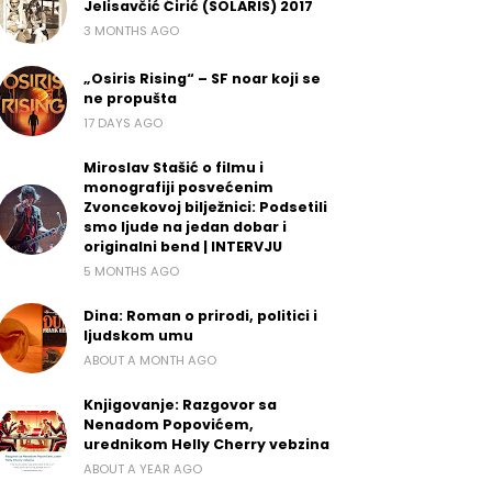
Jelisavčić Ćirić (SOLARIS) 2017
3 MONTHS AGO
„Osiris Rising“ – SF noar koji se
ne propušta
17 DAYS AGO
Miroslav Stašić o filmu i
monografiji posvećenim
Zvoncekovoj bilježnici: Podsetili
smo ljude na jedan dobar i
originalni bend | INTERVJU
5 MONTHS AGO
Dina: Roman o prirodi, politici i
ljudskom umu
ABOUT A MONTH AGO
Knjigovanje: Razgovor sa
Nenadom Popovićem,
urednikom Helly Cherry vebzina
ABOUT A YEAR AGO