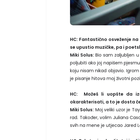
HC: Fantastično osveženje na 
se upustio muzičke, pa i poet
Miki Solus:
Bio sam zaljubljen u
poljubiti ako joj napišem pjesmu
koju nisam nikad objavio. Igrom
je pisanje hitova moj životni pozi
HC: Možeš li uopšte da izdv
okarakterisati, a to je dosta 
Miki Solus:
Moj veliki uzor je Ta
rad. Također, volim Juliana Cas
svih na mene je utjecao Jared 