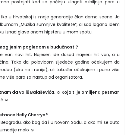
ne postojati kad se počinju ulagati ozbiljnije pare u
tko u Hrvatskoj iz moje generacije član demo scene. Ja
lbumom „Muzika sumnjive kvalitete“, al sad lagano idem
aku iznad glave onom hipsteru u mom spotu.
zamagljenim pogledom u budućnosti?
 van novi hit. Najesen ide dosad najveći hit van, a u
itčina. Tako da, polovicom sljedeće godine očekujem da
rodao (ako ne i ranije), ali također očekujem i puno više
ome više para za nastup od organizatora.
znam da voliš Balaševića. ☺ Koja ti je omiljena pesma?
oć ☺
 čitaoce Helly Cherrya?
 Beogradu, ako bog da i u Novom Sadu, a ako mi se auto
 Šumadije malo ☺