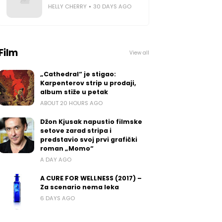
HELLY CHERRY
30 DAYS AGO
Film
View all
„Cathedral“ je stigao:
Karpenterov strip u prodaji,
album stiže u petak
ABOUT 20 HOURS AGO
Džon Kjusak napustio filmske
setove zarad stripa i
predstavio svoj prvi grafički
roman „Momo“
A DAY AGO
A CURE FOR WELLNESS (2017) –
Za scenario nema leka
6 DAYS AGO