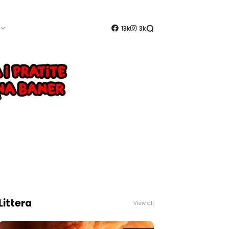
13k
3k
Littera
View all