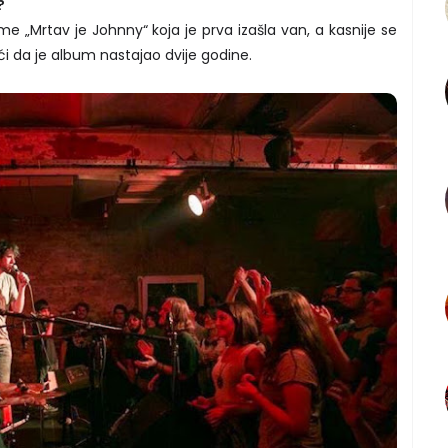
?
e „Mrtav je Johnny“ koja je prva izašla van, a kasnije se
 da je album nastajao dvije godine.