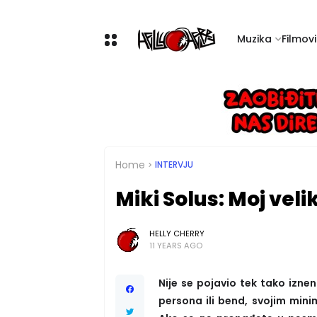
Muzika
Filmovi 
Home
INTERVJU
Miki Solus: Moj velik
HELLY CHERRY
11 YEARS AGO
Nije se pojavio tek tako izne
persona ili bend, svojim mini