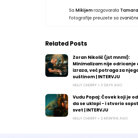
Sa
Mikijem
razgovarala
Tamara
fotografije preuzete sa
zvanične
Related Posts
Zoran Nikolić (jst mnml):
Minimalizam nije odricanje
izraza, već potraga za nje
suštinom | INTERVJU
HELLY CHERRY
3 DAYS AGO
Vudu Popaj: Čovek koji je o
da se uklopi - i stvorio sops
svet | INTERVJU
HELLY CHERRY
2 MONTHS AGO