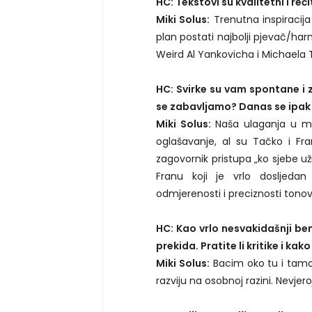
HC: Tekstovi su kvalitetni i reči
Miki Solus:
Trenutna inspiracij
plan postati najbolji pjevač/ha
Weird Al Yankovicha i Michaela T
HC: Svirke su vam spontane i z
se zabavljamo? Danas se ipak 
Miki Solus:
Naša ulaganja u m
oglašavanje, al su Tačko i Fra
zagovornik pristupa „ko sjebe už
Franu koji je vrlo dosljedan 
odmjerenosti i preciznosti tonov
HC: Kao vrlo nesvakidašnji be
prekida. Pratite li kritike i kak
Miki Solus:
Bacim oko tu i tamo 
razviju na osobnoj razini. Nevjero