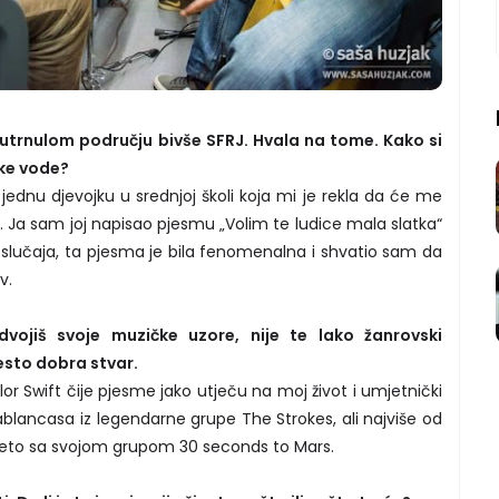
utrnulom području bivše SFRJ. Hvala na tome. Kako si
ske vode?
 jednu djevojku u srednjoj školi koja mi je rekla da će me
. Ja sam joj napisao pjesmu „Volim te ludice mala slatka“
 slučaja, ta pjesma je bila fenomenalna i shvatio sam da
v.
ojiš svoje muzičke uzore, nije te lako žanrovski
često dobra stvar.
ylor Swift čije pjesme jako utječu na moj život i umjetnički
ablancasa iz legendarne grupe The Strokes, ali najviše od
Leto sa svojom grupom 30 seconds to Mars.