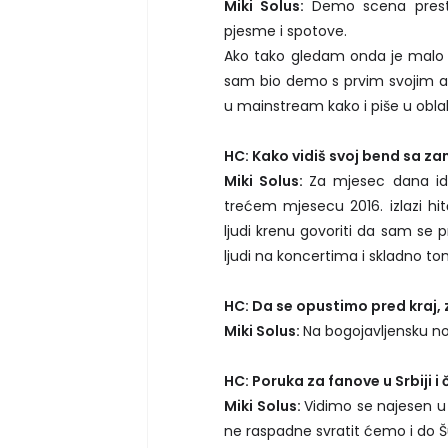
Miki Solus:
Demo scena presta
pjesme i spotove.
Ako tako gledam onda je malo 
sam bio demo s prvim svojim a
u mainstream kako i piše u obl
HC: Kako vidiš svoj bend sa 
Miki Solus:
Za mjesec dana ide
trećem mjesecu 2016. izlazi h
ljudi krenu govoriti da sam se p
ljudi na koncertima i skladno t
HC: Da se opustimo pred kraj, 
Miki Solus:
Na bogojavljensku n
HC: Poruka za fanove u Srbiji i
Miki Solus:
Vidimo se najesen u
ne raspadne svratit ćemo i do