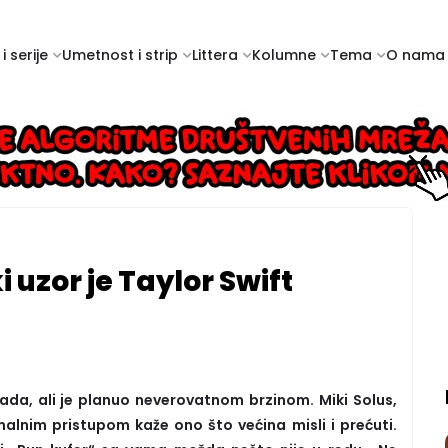
i serije
Umetnost i strip
Littera
Kolumne
Tema
O nama
i uzor je Taylor Swift
nada, ali je planuo neverovatnom brzinom. Miki Solus,
malnim pristupom kaže ono što većina misli i prećuti.