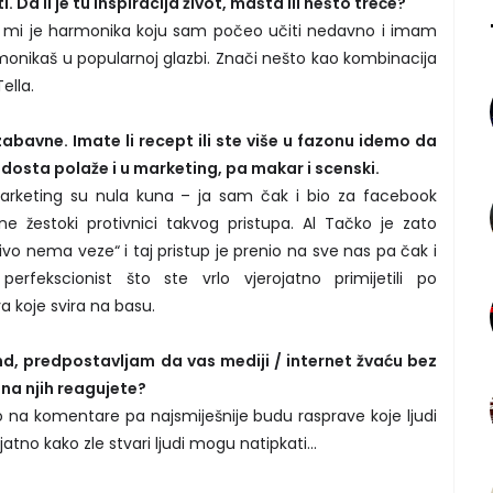
ti. Da li je tu inspiracija život, mašta ili nešto treće?
a mi je harmonika koju sam počeo učiti nedavno i imam
rmonikaš u popularnoj glazbi. Znači nešto kao kombinacija
ella.
abavne. Imate li recept ili ste više u fazonu idemo da
dosta polaže i u marketing, pa makar i scenski.
arketing su nula kuna – ja sam čak i bio za facebook
ne žestoki protivnici takvog pristupa. Al Tačko je zato
ivo nema veze“ i taj pristup je prenio na sve nas pa čak i
perfekscionist što ste vrlo vjerojatno primijetili po
a koje svira na basu.
nd, predpostavljam da vas mediji / internet žvaću bez
o na njih reagujete?
na komentare pa najsmiješnije budu rasprave koje ljudi
jatno kako zle stvari ljudi mogu natipkati...