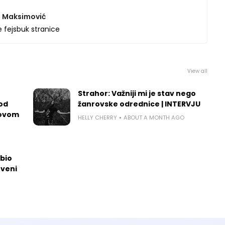
 Maksimović
 fejsbuk stranice
View all
Strahor: Važniji mi je stav nego
 od
žanrovske odrednice | INTERVJU
govom
HELLY CHERRY
ABOUT A MONTH AGO
dbio
tveni