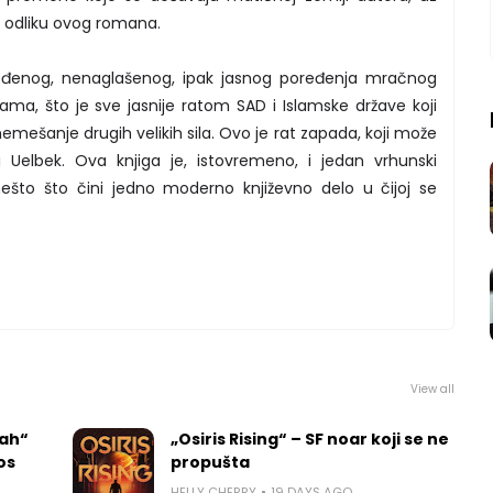
u odliku ovog romana.
dređenog, nenaglašenog, ipak jasnog poređenja mračnog
lama, što je sve jasnije ratom SAD i Islamske države koji
mešanje drugih velikih sila. Ovo je rat zapada, koji može
i Uelbek. Ova knjiga je, istovremeno, i jedan vrhunski
 nešto što čini jedno moderno književno delo u čijoj se
View all
rah“
„Osiris Rising“ – SF noar koji se ne
los
propušta
HELLY CHERRY
19 DAYS AGO