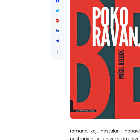
romana, koji, nestalan i nena
odstranjen sa univerziteta, s