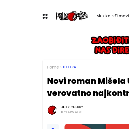
Muzika
Filmovi 
Home
LITTERA
Novi roman Mišela 
verovatno najkontr
HELLY CHERRY
11 YEARS AGO