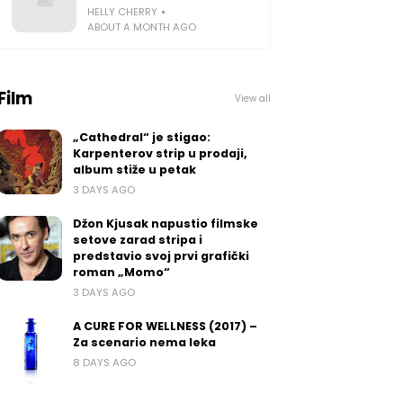
HELLY CHERRY
ABOUT A MONTH AGO
Film
View all
„Cathedral“ je stigao:
Karpenterov strip u prodaji,
album stiže u petak
3 DAYS AGO
Džon Kjusak napustio filmske
setove zarad stripa i
predstavio svoj prvi grafički
roman „Momo“
3 DAYS AGO
A CURE FOR WELLNESS (2017) –
Za scenario nema leka
8 DAYS AGO