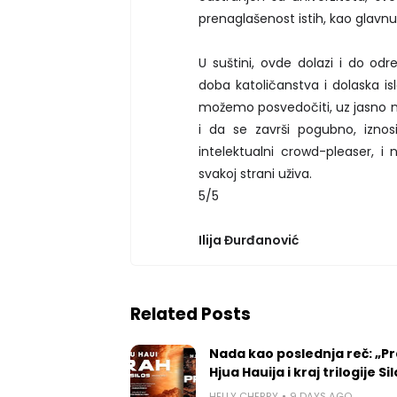
prenaglašenost istih, kao glavn
U suštini, ovde dolazi i do o
doba katoličanstva i dolaska is
možemo posvedočiti, uz jasno ne
i da se završi pogubno, iznos
intelektualni crowd-pleaser, i
svakoj strani uživa.
5/5
Ilija Đurđanović
Related Posts
Nada kao poslednja reč: „P
Hjua Hauija i kraj trilogije Si
HELLY CHERRY
9 DAYS AGO