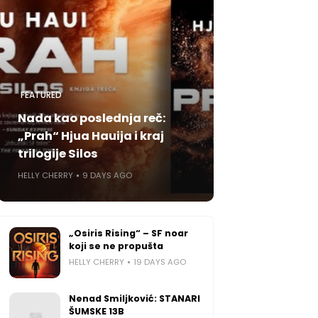
FEATURED
Nada kao poslednja reč:
„Prah“ Hjua Hauija i kraj
trilogije Silos
HELLY CHERRY
9 DAYS AGO
„Osiris Rising“ – SF noar
koji se ne propušta
HELLY CHERRY
19 DAYS AGO
Nenad Smiljković: STANARI
ŠUMSKE 13B