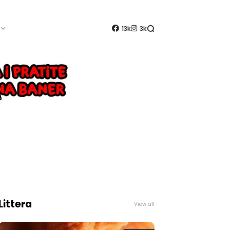
13k
3k
Littera
View all