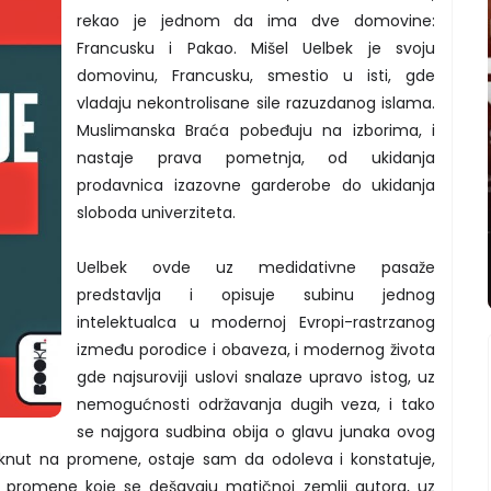
rekao je jednom da ima dve domovine:
Francusku i Pakao. Mišel Uelbek je svoju
domovinu, Francusku, smestio u isti, gde
vladaju nekontrolisane sile razuzdanog islama.
Muslimanska Braća pobeđuju na izborima, i
nastaje prava pometnja, od ukidanja
prodavnica izazovne garderobe do ukidanja
sloboda univerziteta.
Uelbek ovde uz medidativne pasaže
predstavlja i opisuje subinu jednog
intelektualca u modernoj Evropi-rastrzanog
između porodice i obaveza, i modernog života
gde najsuroviji uslovi snalaze upravo istog, uz
nemogućnosti održavanja dugih veza, i tako
se najgora sudbina obija o glavu junaka ovog
viknut na promene, ostaje sam da odoleva i konstatuje,
ve promene koje se dešavaju matičnoj zemlji autora, uz