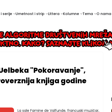
i serije
Umetnost i strip
Littera
Kolumne
Tema
O nama
Uelbeka "Pokoravanje",
overznija knjiga godine
La sale Famine de Valfunde, francuski muzičar,